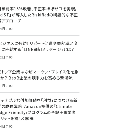
済承認率15%改善、不正率ほぼゼロを実現。
nd ST」が導入したRiskifiedの網羅的な不正
策アプローチ
4日 7:00
Cビジネスに有効！ リピート促進や顧客満足度
上に直結する「LINE通知メッセージ」とは？
2日 7:00
米トップ企業はなぜマーケットプレイス化を急
のか？ BtoB企業の競争力を高める新潮流
1日 7:00
ステナブルな付加価値を「利益」につなげる新
の成長戦略。Amazon提供の「Climate
edge Friendly」プログラムの全貌＋事業者
メリットを詳しく解説
4日 7:00