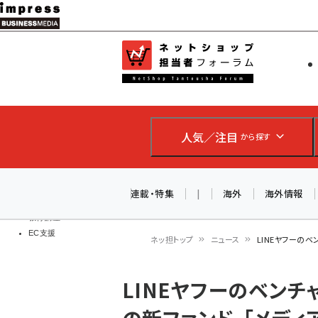
メ
イ
EC担当者
ネットショッ
ン
Web担当者
コ
製品導入
ン
企業IT
ソフト開発
テ
IoT・AI
人気／注目
から探す
ン
DCクラウド
研究・調査
ツ
エネルギー
に
連載・特集
|
海外
海外情報
ドローン
移
教育講座
EC支援
動
ネッ担トップ
ニュース
LINEヤフーのベ
パ
LINEヤフーのベンチ
ン