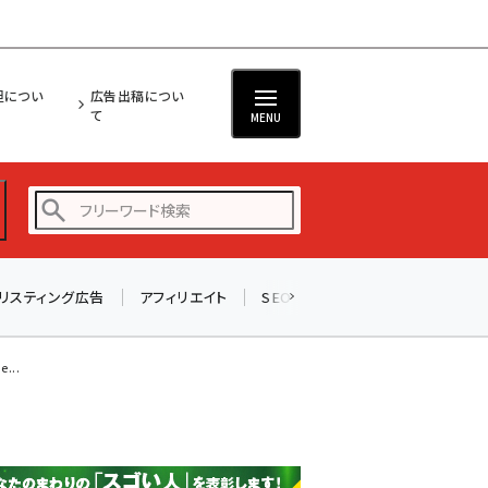
担につい
広告出稿につい
て
MENU
リスティング広告
アフィリエイト
SEO
メール
ソーシャル
amazon (2255)
yahoo (1906)
...
楽天 (1874)
ecbeing (1210)
アスクル (1122)