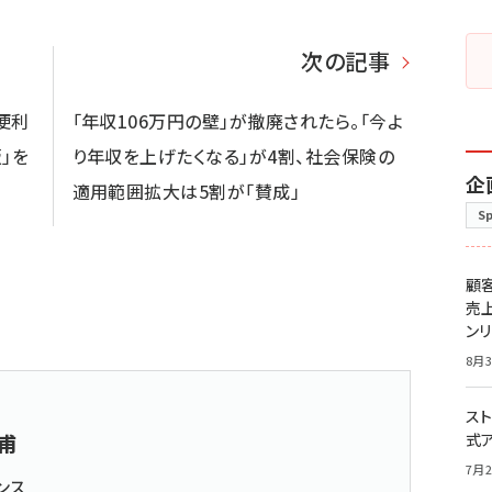
次の記事
便利
「年収106万円の壁」が撤廃されたら。「今よ
」を
り年収を上げたくなる」が4割、社会保険の
企
適用範囲拡大は5割が「賛成」
S
顧
売
ン
8月3
スト
甫
式
7月2
ンス