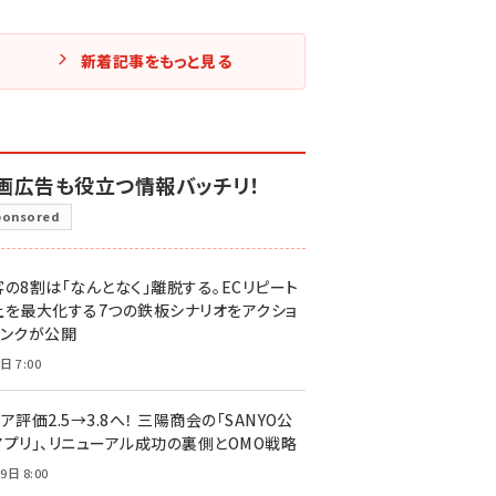
新着記事をもっと見る
画広告も役立つ情報バッチリ！
ponsored
客の8割は「なんとなく」離脱する。ECリピート
上を最大化する7つの鉄板シナリオをアクショ
リンクが公開
日 7:00
ア評価2.5→3.8へ！ 三陽商会の「SANYO公
アプリ」、リニューアル成功の裏側とOMO戦略
9日 8:00