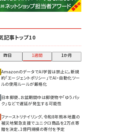
base (1081)
ビィ・フォアード (776)
revico (744)
気記事トップ10
昨日
1週間
1か月
AmazonのデータでAI学習は禁止に。新規
約「エージェントポリシー」でAI・自動化ツー
ルの使用ルールが厳格化
日本郵便、お盆期間中は郵便物や「ゆうパッ
ク」などで遅延が発生する可能性
ファーストリテイリング、令和8年熊本地震の
被災地緊急支援でユニクロ商品を2万点寄
贈を決定、1億円規模の寄付を予定