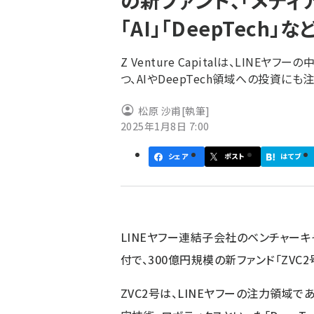
の新ファンド、「メディア
く
「AI」「DeepTech」
ず
Z Venture Capitalは、LIN
つ、AIやDeepTech領域への投資にも
松原 沙甫
[執筆]
2025年1月8日 7:00
シェア
ポスト
はてブ
LINEヤフー連結子会社のベンチャーキャピタ
付で、300億円規模の新ファンド「ZVC
ZVC2号は、LINEヤフーの注力領域であ