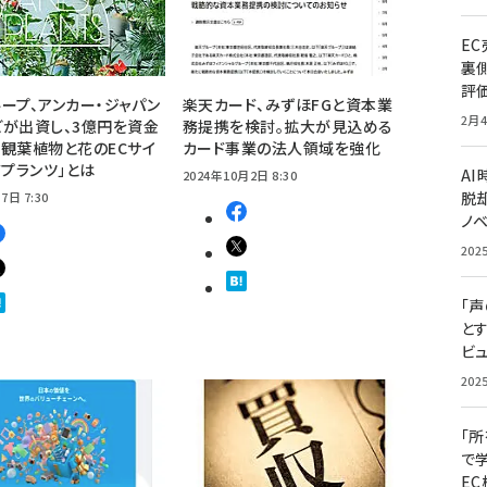
E
裏
評
ープ、アンカー・ジャパン
楽天カード、みずほFGと資本業
2月4
が出資し、3億円を資金
務提携を検討。拡大が見込める
観葉植物と花のECサイ
カード事業の法人領域を強化
ドプランツ」とは
A
2024年10月2日 8:30
脱却
7日 7:30
ノ
202
「
と
ビュ
202
「
で
E