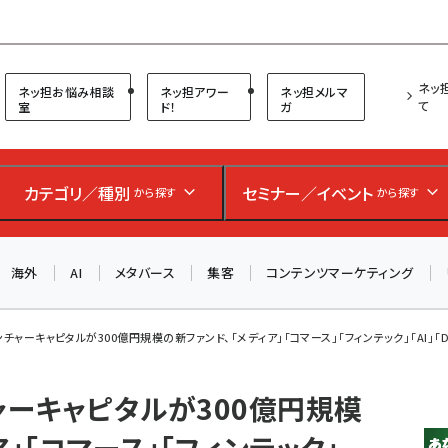
プ担当者フォーラム
ネッ
ネッ担お悩み相談
ネッ担アワー
ネッ担メルマ
て
室
ド！
ガ
カテゴリ／種別
セミナー／イベント
から探す
から探す
海外
AI
メタバース
集客
コンテンツマーケティング
ンチャーキャピタルが300億円規模の新ファンド、「メディア」「コマース」「フィンテック」「AI」「De
ャーキャピタルが300億円規模