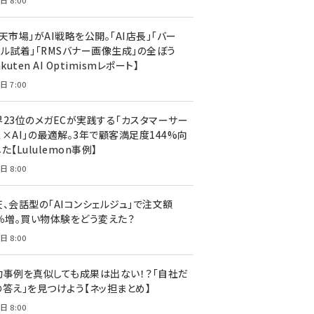
日 8:00
天市場」がAI戦略を公開。「AI店長」「バー
ャル試着」「RMSバナー画像生成」の全ぼう
akuten AI Optimismレポート】
日 7:00
界23位のメガECが実践する「カスタマーサー
ス×AI」の最適解。3年で顧客満足度144%向
た【Lululemon事例】
日 8:00
天、会話型の「AIコンシェルジュ」で注文額
7％増。買い物体験をどう変えた？
日 8:00
功事例を真似しても成果は出ない！？「自社だ
の答え」を見つけよう【ネッ担まとめ】
日 8:00