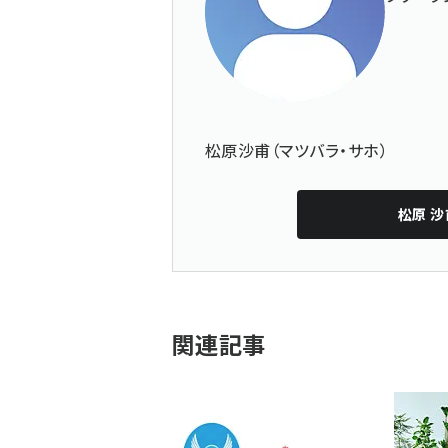
松原沙甫（マツバラ・サホ）
松原 沙
関連記事