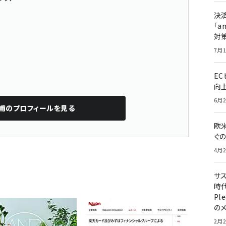
決
「a
対
7月1
E
向
6月2
甫
のプロフィールを見る
欧
ぐ
4月2
サ
時代
Pl
の
2月2