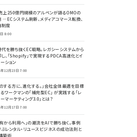
C売上250億円規模のアルペンが語るOMOの
側 ―ECシステム刷新、メディアコマース転換、
価制度
日 8:00
I時代を勝ち抜くEC戦略。レガシーシステムから
し、「Shopify」で実現するPDCA高速化とイ
ベーション
5年12月23日 7:00
声のする方に、進化する。」会社全体最適を目標
するワークマンの「補完型EC」 が実践する「レ
ーマーケティング3.0」とは？
5年12月17日 7:00
所有から利用へ」の潮流をAIで勝ち抜く。事例
学ぶレンタル・リユースビジネスの成功法則と
C構築術