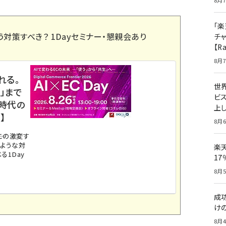
8月7
「楽
う対策すべき？ 1Dayセミナー・懇親会あり
チ
【R
8月7
れる。
世
」まで
ビ
ス時代の
上し
】
8月6
。この激変す
のような対
楽
る1Day
1
8月5
成
け
8月4