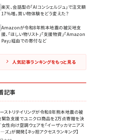
楽天、会話型の「AIコンシェルジュ」で注文額
17％増。買い物体験をどう変えた？
Amazonが令和8年熊本地震の被災地支
援、「ほしい物リスト」「支援物資」「Amazon
Pay」経由での寄付など
人気記事ランキングをもっと見る
着記事
ァーストリテイリングが令和8年熊本地震の被
地緊急支援でユニクロ商品を2万点寄贈を決
／女性向け空調ウェアを「イーザッカマニアス
ア―ズ」が開発【ネッ担アクセスランキング】