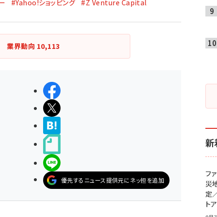
フー
#Yahoo!ショッピング
#Z Venture Capital
業界動向
10,113
シェアする
ポストする
>ブクマする
新
noteで書く
LINEで送る
フ
優先するニュース提供元にネッ担を追加
災
定
ト