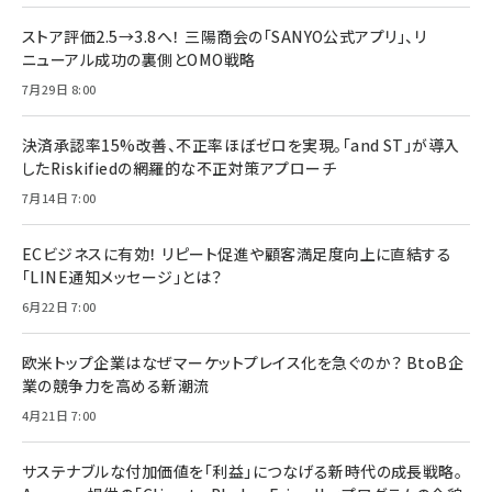
ストア評価2.5→3.8へ！ 三陽商会の「SANYO公式アプリ」、リ
ニューアル成功の裏側とOMO戦略
7月29日 8:00
決済承認率15%改善、不正率ほぼゼロを実現。「and ST」が導入
したRiskifiedの網羅的な不正対策アプローチ
7月14日 7:00
ECビジネスに有効！ リピート促進や顧客満足度向上に直結する
「LINE通知メッセージ」とは？
6月22日 7:00
欧米トップ企業はなぜマーケットプレイス化を急ぐのか？ BtoB企
業の競争力を高める新潮流
4月21日 7:00
サステナブルな付加価値を「利益」につなげる新時代の成長戦略。