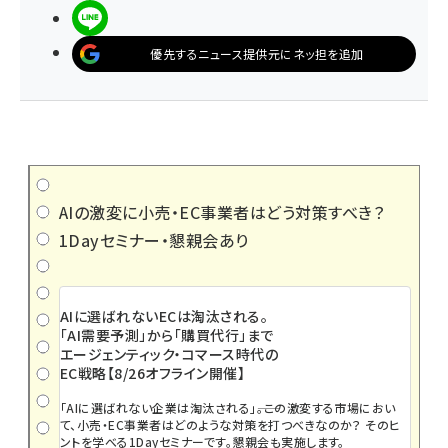
LINEで送る
優先するニュース提供元にネッ担を追加
AIの激変に小売・EC事業者はどう対策すべき？
1Dayセミナー・懇親会あり
AIに選ばれないECは淘汰される。
「AI需要予測」から「購買代行」まで
エージェンティック・コマース時代の
EC戦略【8/26オフライン開催】
「AIに選ばれない企業は淘汰される」――。この激変する市場におい
て、小売・EC事業者はどのような対策を打つべきなのか？ そのヒ
ントを学べる1Dayセミナーです。懇親会も実施します。