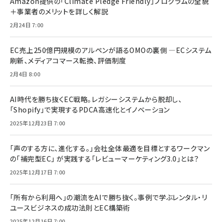
Amazon提供の「Climate Pledge Friendly」プログラムの全貌
＋事業者のメリットを詳しく解説
2月24日 7:00
EC売上250億円規模のアルペンが語るOMOの裏側 ―ECシステム
刷新、メディアコマース転換、評価制度
2月4日 8:00
AI時代を勝ち抜くEC戦略。レガシーシステムから脱却し、
「Shopify」で実現するPDCA高速化とイノベーション
2025年12月23日 7:00
「声のする方に、進化する。」会社全体最適を目標とするワークマン
の「補完型EC」 が実践する「レビューマーケティング3.0」とは？
2025年12月17日 7:00
「所有から利用へ」の潮流をAIで勝ち抜く。事例で学ぶレンタル・リ
ユースビジネスの成功法則とEC構築術
2025年12月16日 7:00