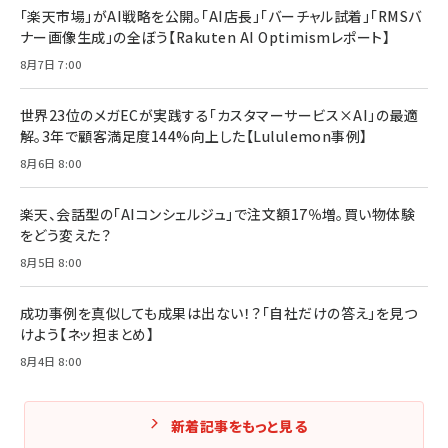
￥1,870
「楽天市場」がAI戦略を公開。「AI店長」「バーチャル試着」「RMSバ
ナー画像生成」の全ぼう【Rakuten AI Optimismレポート】
フィードバック経営 「沈黙の組織」から「高め合う
マーケティングの真実 P&G・グリコで学んだ失敗
組織」へ
と成長の法則
8月7日 7:00
組織の成果を最大化する ルールのデザイン
￥3,080
￥2,200
￥1,980
世界23位のメガECが実践する「カスタマーサービス×AI」の最適
解。3年で顧客満足度144%向上した【Lululemon事例】
Amazonランキングをもっと見る
Amazonランキングをもっと見る
8月6日 8:00
Amazonランキングをもっと見る
楽天、会話型の「AIコンシェルジュ」で注文額17％増。買い物体験
をどう変えた？
8月5日 8:00
成功事例を真似しても成果は出ない！？「自社だけの答え」を見つ
けよう【ネッ担まとめ】
8月4日 8:00
新着記事をもっと見る