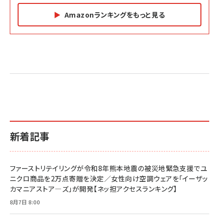
Amazonランキングをもっと見る
Amazon マーケティング・セールス全般関連書籍 の
Amazon ビジネス・経済関連書籍 の売れ筋ランキン
Amazon 経営戦略関連書籍 の売れ筋ランキング
売れ筋ランキング
グ
更新日時：2026/06/26 19:05
更新日時：2026/06/26 19:05
更新日時：2026/06/26 19:05
2億円を売り上げたプロが教える note×AI 最強の
anan(アンアン)2026/07/01号 No.2501[魅せる
ベインキャピタル 企業価値向上力の秘密
副業
カラダ2026／宮舘涼太]
￥2,640
￥1,870
￥880
イシューからはじめよ［改訂版］――知的生産の「シンプ
小さな会社は戦略が9割
anan(アンアン)2026/06/24号 No.2500増刊
ルな本質」
スペシャルエディション[王道エンタメの矜持／
￥1,980
新着記事
BTS]
￥2,200
￥1,100
ドリルを売るには穴を売れ
経営メモ 16年の起業家人生で得た知見
ファーストリテイリングが令和8年熊本地震の被災地緊急支援でユ
anan(アンアン)2026/07/08号 No.2502[2026
￥1,815
￥2,750
ニクロ商品を2万点寄贈を決定／女性向け空調ウェアを「イーザッ
年後半、あなたの恋と運命／山田涼介]
カマニアストア―ズ」が開発【ネッ担アクセスランキング】
￥880
Brand Shift(ブランド・シフト): 「信頼」で選ばれ
影響力の武器［新版］：人を動かす七つの原理
8月7日 8:00
る時代の成長戦略
￥3,190
ママ投資家が育休中に１億貯めた株式投資
￥2,420