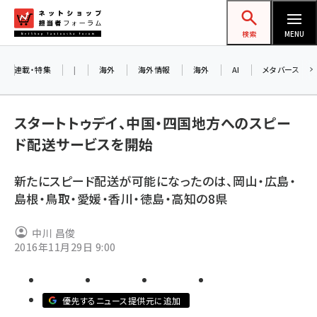
メ
ネットショップ担当者フォーラム
イ
検索
MENU
ン
コ
連載・特集
|
海外
海外情報
海外
AI
メタバース
ン
テ
スタートトゥデイ、中国・四国地方へのスピー
ン
ド配送サービスを開始
ツ
amazon (2259)
に
新たにスピード配送が可能になったのは、岡山・広島・
yahoo (1908)
移
8
島根・鳥取・愛媛・香川・徳島・高知の8県
交
動
楽天 (1874)
中川 昌俊
ecbeing (1211)
2016年11月29日 9:00
アスクル (1122)
base (1083)
優先するニュース提供元に追加
ビィ・フォアード (778)