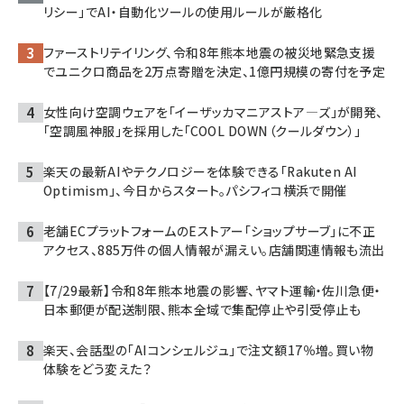
リシー」でAI・自動化ツールの使用ルールが厳格化
ファーストリテイリング、令和8年熊本地震の被災地緊急支援
でユニクロ商品を2万点寄贈を決定、1億円規模の寄付を予定
女性向け空調ウェアを「イーザッカマニアストア―ズ」が開発、
「空調風神服」を採用した「COOL DOWN（クールダウン）」
楽天の最新AIやテクノロジーを体験できる「Rakuten AI
Optimism」、今日からスタート。パシフィコ横浜で開催
老舗ECプラットフォームのEストアー「ショップサーブ」に不正
アクセス、885万件の個人情報が漏えい。店舗関連情報も流出
【7/29最新】令和8年熊本地震の影響、ヤマト運輸・佐川急便・
日本郵便が配送制限、熊本全域で集配停止や引受停止も
楽天、会話型の「AIコンシェルジュ」で注文額17％増。買い物
体験をどう変えた？