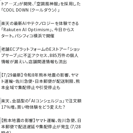
トア―ズ」が開発、「空調風神服」を採用した
「COOL DOWN（クールダウン）」
楽天の最新AIやテクノロジーを体験できる
「Rakuten AI Optimism」、今日からス
タート。パシフィコ横浜で開催
老舗ECプラットフォームのEストアー「ショッ
プサーブ」に不正アクセス、885万件の個人
情報が漏えい。店舗関連情報も流出
【7/29最新】令和8年熊本地震の影響、ヤマ
ト運輸・佐川急便・日本郵便が配送制限、熊
本全域で集配停止や引受停止も
楽天、会話型の「AIコンシェルジュ」で注文額
17％増。買い物体験をどう変えた？
【熊本地震の影響】ヤマト運輸、佐川急便、日
本郵便で配送遅延や集配停止が発生（7/28
時点）