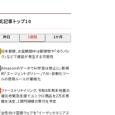
気記事トップ10
昨日
1週間
1か月
日本郵便、お盆期間中は郵便物や「ゆうパッ
ク」などで遅延が発生する可能性
AmazonのデータでAI学習は禁止に。新規
約「エージェントポリシー」でAI・自動化ツー
ルの使用ルールが厳格化
ファーストリテイリング、令和8年熊本地震の
被災地緊急支援でユニクロ商品を2万点寄
贈を決定、1億円規模の寄付を予定
女性向け空調ウェアを「イーザッカマニアス