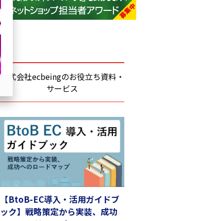
base (1083)
ビィ・フォアード (781)
revico (744)