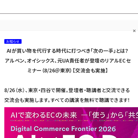
プ担当者フォーラム
ネッ
ネッ担お悩み相談
ネッ担アワー
ネッ担メルマ
て
室
ド！
ガ
お知らせ
AIが買い物を代行する時代に打つべき「次の一手」とは？
カテゴリ／種別
セミナー／イベント
から探す
から探す
アルペン、オイシックス、元UA責任者が登壇のリアルECセ
ミナー（8/26＠東京）【交流会も実施】
海外
AI
メタバース
集客
コンテンツマーケティング
8/26（水）、東京・四谷で開催。登壇者・聴講者と交流できる
交流会も実施します。すべての講演を無料で聴講できます！
料当社負担」を3980円→2980円以上に引き下げ。エディオングループのフォーレスト、その
負担」を3980円→2980円