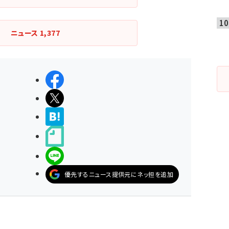
ニュース
1,377
シェアする
ポストする
>ブクマする
noteで書く
LINEで送る
優先するニュース提供元にネッ担を追加