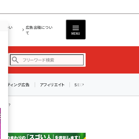
担につい
広告出稿につい
て
MENU
リスティング広告
アフィリエイト
SEO
メール
ソーシャル
amazon (2259)
yahoo (1908)
理由は？
楽天 (1876)
ecbeing (1211)
アスクル (1122)