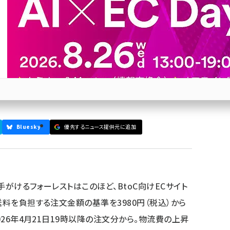
ィオングループのフォーレスト、
ココデカウ」の送料当社負担ラインを3980円から2980
料条件の見直しが進むなか、物価高に対応した“買い
参加登録はこちら↑
Bluesky
優先するニュース提供元に追加
手がけるフォーレストはこのほど、BtoC向けECサイト
送料を負担する注文金額の基準を3980円（税込）から
026年4月21日19時以降の注文分から。物流費の上昇