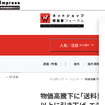
メ
イ
EC担当者
ネットショッ
ン
Web担当者
コ
製品導入
ン
企業IT
ソフト開発
テ
IoT・AI
人気／注目
から探す
ン
DCクラウド
研究・調査
ツ
エネルギー
に
連載・特集
|
海外
海外情報
ドローン
移
教育講座
EC支援
動
ネッ担トップ
ニュース
物価高騰下に「送
パ
物価高騰下に「送料当社
ン