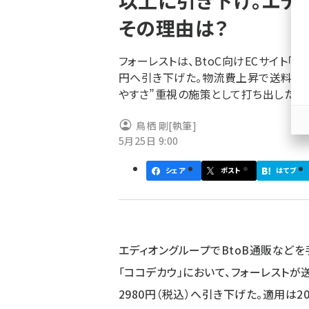
以上に引き下げ。エデ
く
その理由は？
ず
フォーレストは、BtoC向けECサイト「
円へ引き下げた。物流費上昇で送料無
やすさ”重視の施策として打ち出した。
鳥栖 剛
[執筆]
5月25日 9:00
シェア
ポスト
はてブ
エディオングループでBtoB通販などを
「ココデカウ」において、フォーレストが
2980円（税込）へ引き下げた。適用は2