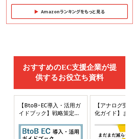
Amazonランキングをもっと見る
Amazon マーケティング・セールス全般関連書籍 の
Amazon ビジネス・経済関連書籍 の売れ筋ランキン
Amazon 経営戦略関連書籍 の売れ筋ランキング
売れ筋ランキング
グ
更新日時：2026/06/26 19:05
更新日時：2026/06/26 19:05
更新日時：2026/06/26 19:05
2億円を売り上げたプロが教える note×AI 最強の
anan(アンアン)2026/07/01号 No.2501[魅せる
ベインキャピタル 企業価値向上力の秘密
副業
カラダ2026／宮舘涼太]
￥2,640
￥1,870
￥880
イシューからはじめよ［改訂版］――知的生産の「シンプ
小さな会社は戦略が9割
anan(アンアン)2026/06/24号 No.2500増刊
ルな本質」
スペシャルエディション[王道エンタメの矜持／
￥1,980
BTS]
￥2,200
￥1,100
ドリルを売るには穴を売れ
経営メモ 16年の起業家人生で得た知見
anan(アンアン)2026/07/08号 No.2502[2026
￥1,815
￥2,750
年後半、あなたの恋と運命／山田涼介]
￥880
Brand Shift(ブランド・シフト): 「信頼」で選ばれ
影響力の武器［新版］：人を動かす七つの原理
る時代の成長戦略
￥3,190
ママ投資家が育休中に１億貯めた株式投資