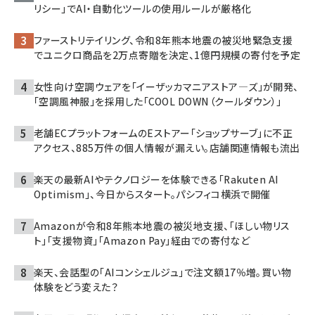
リシー」でAI・自動化ツールの使用ルールが厳格化
ファーストリテイリング、令和8年熊本地震の被災地緊急支援
でユニクロ商品を2万点寄贈を決定、1億円規模の寄付を予定
女性向け空調ウェアを「イーザッカマニアストア―ズ」が開発、
「空調風神服」を採用した「COOL DOWN（クールダウン）」
老舗ECプラットフォームのEストアー「ショップサーブ」に不正
アクセス、885万件の個人情報が漏えい。店舗関連情報も流出
楽天の最新AIやテクノロジーを体験できる「Rakuten AI
Optimism」、今日からスタート。パシフィコ横浜で開催
Amazonが令和8年熊本地震の被災地支援、「ほしい物リス
ト」「支援物資」「Amazon Pay」経由での寄付など
楽天、会話型の「AIコンシェルジュ」で注文額17％増。買い物
体験をどう変えた？