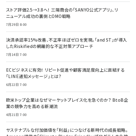
ストア評価2.5→3.8へ！ 三陽商会の「SANYO公式アプリ」、リ
ニューアル成功の裏側とOMO戦略
7月29日 8:00
決済承認率15%改善、不正率ほぼゼロを実現。「and ST」が導入
したRiskifiedの網羅的な不正対策アプローチ
7月14日 7:00
ECビジネスに有効！ リピート促進や顧客満足度向上に直結する
「LINE通知メッセージ」とは？
6月22日 7:00
欧米トップ企業はなぜマーケットプレイス化を急ぐのか？ BtoB企
業の競争力を高める新潮流
4月21日 7:00
サステナブルな付加価値を「利益」につなげる新時代の成長戦略。