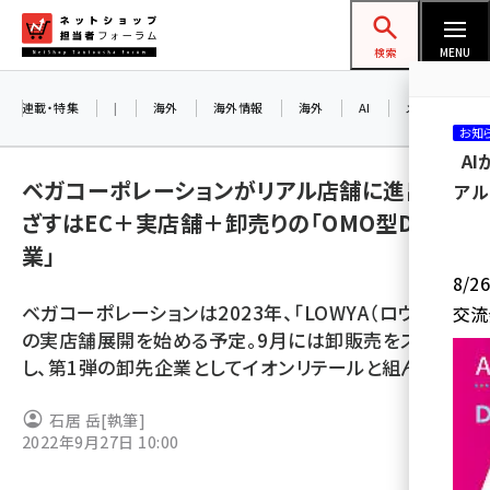
メ
ネットショップ担当者フォーラム
イ
検索
MENU
ン
コ
連載・特集
|
海外
海外情報
海外
AI
メタバース
お知
ン
A
テ
ベガコーポレーションがリアル店舗に進出、め
アル
ン
ざすはEC＋実店舗＋卸売りの「OMO型D2C企
ツ
amazon (2259)
業」
に
8/
yahoo (1910)
移
ベガコーポレーションは2023年、「LOWYA（ロウヤ）」
交流
動
楽天 (1878)
の実店舗展開を始める予定。9月には卸販売をスタート
し、第1弾の卸先企業としてイオンリテールと組んだ
ecbeing (1213)
アスクル (1126)
石居 岳
[執筆]
2022年9月27日 10:00
base (1085)
ビィ・フォアード (786)