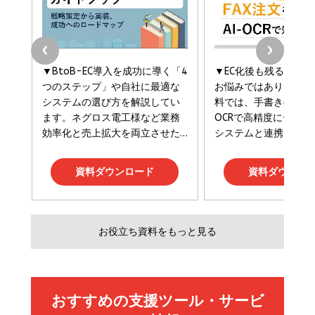
￥2,420
￥1,870
フィードバック経営 「沈黙の組織」から「高め合う
マーケティングの真実 P&G・グリコで学んだ失敗
組織」へ
と成長の法則
組織の成果を最大化する ルールのデザイン
￥3,080
￥2,200
￥1,980
Amazonランキングをもっと見る
Amazonランキングをもっと見る
Amazonランキングをもっと見る