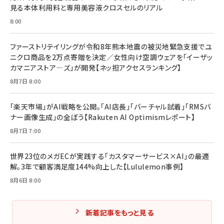
見る本体利用料と専用美容液クロスセルのリアル
8:00
ファーストリテイリングが令和8年熊本地震の被災地緊急支援でユ
ニクロ商品を2万点寄贈を決定／女性向け空調ウェアを「イーザッ
カマニアストア―ズ」が開発【ネッ担アクセスランキング】
8月7日 8:00
「楽天市場」がAI戦略を公開。「AI店長」「バーチャル試着」「RMSバ
ナー画像生成」の全ぼう【Rakuten AI Optimismレポート】
8月7日 7:00
世界23位のメガECが実践する「カスタマーサービス×AI」の最適
解。3年で顧客満足度144%向上した【Lululemon事例】
8月6日 8:00
新着記事をもっと見る