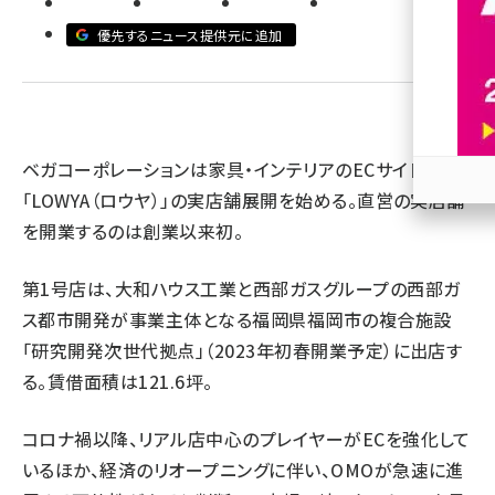
優先するニュース提供元に追加
revico (746)
ベガコーポレーションは家具・インテリアのECサイト
「LOWYA（ロウヤ）」の実店舗展開を始める。直営の実店舗
参加
を開業するのは創業以来初。
第1号店は、大和ハウス工業と西部ガスグループの西部ガ
ス都市開発が事業主体となる福岡県福岡市の複合施設
「研究開発次世代拠点」（2023年初春開業予定）に出店す
る。賃借面積は121.6坪。
コロナ禍以降、リアル店中心のプレイヤーがECを強化して
いるほか、経済のリオープニングに伴い、OMOが急速に進