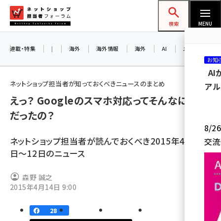
メ
ネットショップ担当者フォーラム
イ
検索
MENU
ン
コ
連載・特集
|
海外
海外情報
海外
AI
メタバース
お知
ン
A
テ
ネットショップ担当者が知っておくべきニュースのまとめ
アル
ン
えっ？ Googleのスマホ対応ってそんなに簡単
ツ
amazon (2253)
だったの？
に
8/
yahoo (1905)
移
ネットショップ担当者が読んでおくべき2015年4月6
交流
動
楽天 (1873)
日〜12日のニュース
ecbeing (1210)
森野 誠之
アスクル (1122)
2015年4月14日 9:00
base (1079)
28
ビィ・フォアード (776)