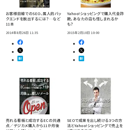
お客様目線でのSEO、属人的バッ
Yahoo!ショッピングで購入代金詐
クエンドを脱出するには？…など
欺。あなたの店も怪しまれるか
11本
も？
2014年8月26日 11:35
2015年2月10日 10:00
売れる看板と成功するECの共通
SEOで成果を出し続ける3つの方
点／デジカメ購入から11か月後
法とYahoo!ショッピングで売上を