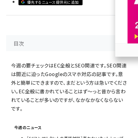
優先するニュース提供元に追加
revico (744)
目次
参加
今週の要チェックは
EC全般
と
SEO関連
です。SEO関連
は間近に迫ったGoogleのスマホ対応の記事です。意
外と簡単にできますので、まだという方は急いでくださ
い。EC全般に書かれていることはず～っと昔から言わ
れていることが多いのですが、なかなかなくならない
です。
今週のニュース