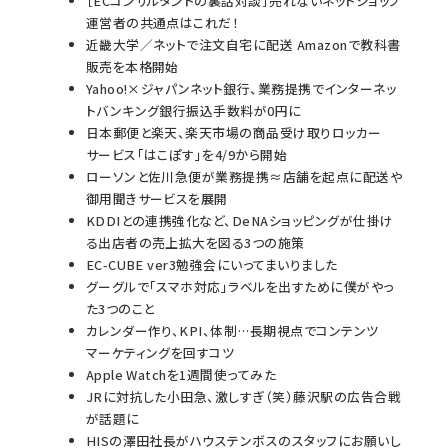
［ECコンサルタントの裏話対談］売れないネットショップ
運営者の共通点はこれだ！
近畿大学／ネットで注文自宅に配送 Amazonで教科書
販売を本格開始
Yahoo!×ジャパンネット銀行、業務提携でインターネッ
トバンキング銀行振込手数料が0円に
日本郵便と楽天、楽天市場の商品受け取りロッカー
サービス「はこぽす」を4/9から開始
ローソンと佐川急便が業務提携≈店舗を起点に配送や
御用聞きサービスを展開
KDDIとの連携強化など、DeNAショッピングが仕掛け
る出店者の売上拡大を図る3つの施策
EC-CUBE ver3勉強会にいってまいりました
グーグルで「スマホ対応」ラベルを出すために僕がやっ
た3つのこと
カレンダー作り、KPI、体制…長期視点でコンテンツ
マーケティングを回すコツ
Apple Watchを1週間使ってみた
JRに対抗した小田急、激しすぎ（笑）藤沢駅の広告合戦
が話題に
HISの澤田社長がハウステンボスのスタッフにお願いし