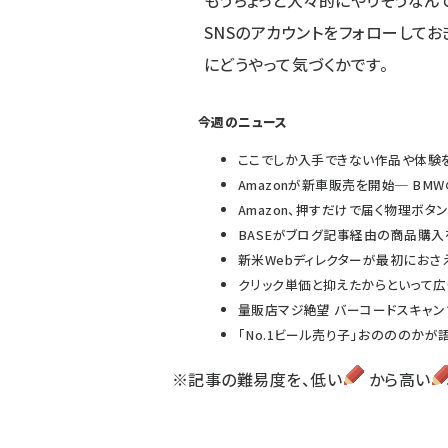
もうちょっと大々的にやりそうなん
SNSのアカウントをフォローしてお
にどうやって気づくかです。
今週のニュース
ここでしか入手できない作品や体験
Amazonが新車販売を開始─ B
Amazon、押すだけで届く物理ボタン「A
BASEがブログ記事経由の商品購入を
新米Webディレクターが最初におさ
クリック単価と抑えたからといって
量販店マジ絶望 バーコードスキャン
「No.1ビール売り子」おのののか
※記事の難易度を、低い
から高い