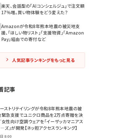
楽天、会話型の「AIコンシェルジュ」で注文額
17％増。買い物体験をどう変えた？
Amazonが令和8年熊本地震の被災地支
援、「ほしい物リスト」「支援物資」「Amazon
Pay」経由での寄付など
人気記事ランキングをもっと見る
着記事
ァーストリテイリングが令和8年熊本地震の被
地緊急支援でユニクロ商品を2万点寄贈を決
／女性向け空調ウェアを「イーザッカマニアス
ア―ズ」が開発【ネッ担アクセスランキング】
日 8:00