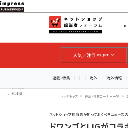
メ
イ
EC担当者
ネットショッ
ン
Web担当者
コ
製品導入
ン
企業IT
ソフト開発
テ
IoT・AI
人気／注目
から探す
ン
DCクラウド
研究・調査
ツ
エネルギー
に
連載・特集
|
海外
海外情報
ドローン
移
教育講座
EC支援
動
ネッ担トップ
連載・特集コーナー一覧
パ
ネットショップ担当者が知っておくべきニュース
ン
ドワンゴとLIGがコラ