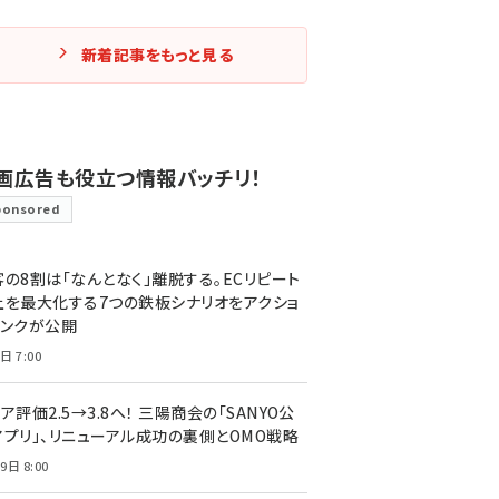
新着記事をもっと見る
画広告も役立つ情報バッチリ！
ponsored
客の8割は「なんとなく」離脱する。ECリピート
上を最大化する7つの鉄板シナリオをアクショ
リンクが公開
日 7:00
ア評価2.5→3.8へ！ 三陽商会の「SANYO公
アプリ」、リニューアル成功の裏側とOMO戦略
9日 8:00