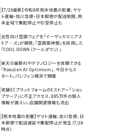
【7/29最新】令和8年熊本地震の影響、ヤマ
ト運輸・佐川急便・日本郵便が配送制限、熊
本全域で集配停止や引受停止も
女性向け空調ウェアを「イーザッカマニアス
トア―ズ」が開発、「空調風神服」を採用した
「COOL DOWN（クールダウン）」
楽天の最新AIやテクノロジーを体験できる
「Rakuten AI Optimism」、今日からス
タート。パシフィコ横浜で開催
老舗ECプラットフォームのEストアー「ショッ
プサーブ」に不正アクセス、885万件の個人
情報が漏えい。店舗関連情報も流出
【熊本地震の影響】ヤマト運輸、佐川急便、日
本郵便で配送遅延や集配停止が発生（7/28
時点）