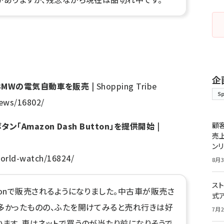
企
 BMWの電気自動車を販売
| Shopping Tribe
S
news/16802/
ン「Amazon Dash Button」を提供開始
|
顧
売
ン
world-watch/16824/
8月3
スト
onで販売されるようになりました。中古車が販売さ
式
多かったものの、ふたを開けてみると売れ行きは好
7月2
います。車はネットで買うのが当たり前になりそうで