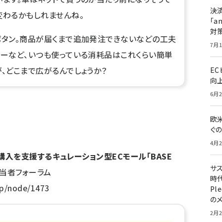
決
変わるかもしれませんね。
「a
対
ボタン。商品が届くまで追加発注できないなどの工夫
7月1
ヒーなど、いつも使っている消耗品はこれくらい簡単
、どこまで広がるんでしょうか？
E
向
6月2
欧
ぐ
4月2
購入を支援するキュレーション型ECモール「BASE
サ
担当者フォーラム
時代
jp/node/1473
Pl
の
2月2