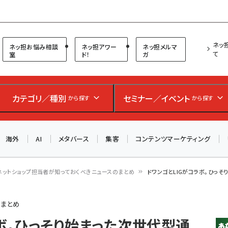
プ担当者フォーラム
ネッ
ネッ担お悩み相談
ネッ担アワー
ネッ担メルマ
て
室
ド！
ガ
お知らせ
AIが買い物を代行する時代に打つべき「次の一手」とは？
アルペン、オイシックス、元UA責任者が登壇のリアルECセ
カテゴリ／種別
セミナー／イベント
から探す
から探す
ミナー（8/26＠東京）【交流会も実施】
海外
AI
メタバース
集客
コンテンツマーケティング
8/26（水）、東京・四谷で開催。登壇者・聴講者と交流できる
交流会も実施します。すべての講演を無料で聴講できます！
ネットショップ担当者が知っておくべきニュースのまとめ
ドワンゴとLIGがコラボ。ひっ
のまとめ
ボ。ひっそり始まった次世代型通