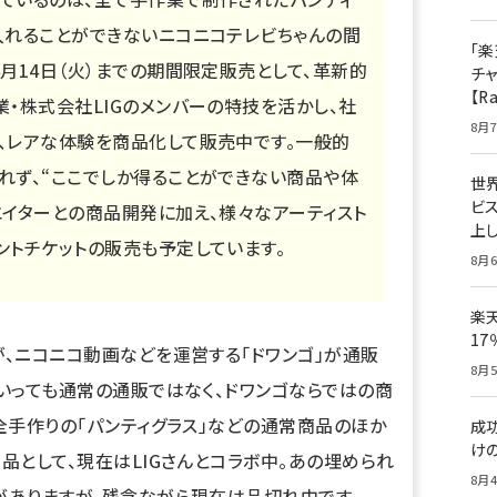
入れることができないニコニコテレビちゃんの間
「楽
4月14日（火）までの期間限定販売として、革新的
チ
【R
業・株式会社LIGのメンバーの特技を活かし、社
8月7
、レアな体験を商品化して販売中です。一般的
れず、“ここでしか得ることができない商品や体
世
ビ
エイターとの商品開発に加え、様々なアーティスト
上し
ントチケットの販売も予定しています。
8月6
楽
1
、ニコニコ動画などを運営する「ドワンゴ」が通販
8月5
いっても通常の通販ではなく、ドワンゴならではの商
全手作りの「パンティグラス」などの通常商品のほか
成
け
品として、現在は
LIG
さんとコラボ中。あの
埋められ
8月4
がありますが、残念ながら現在は品切れ中です。