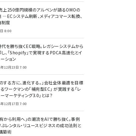
C売上250億円規模のアルペンが語るOMOの
側 ―ECシステム刷新、メディアコマース転換、
価制度
日 8:00
I時代を勝ち抜くEC戦略。レガシーシステムから
し、「Shopify」で実現するPDCA高速化とイ
ベーション
5年12月23日 7:00
声のする方に、進化する。」会社全体最適を目標
するワークマンの「補完型EC」 が実践する「レ
ーマーケティング3.0」とは？
5年12月17日 7:00
所有から利用へ」の潮流をAIで勝ち抜く。事例
学ぶレンタル・リユースビジネスの成功法則と
C構築術