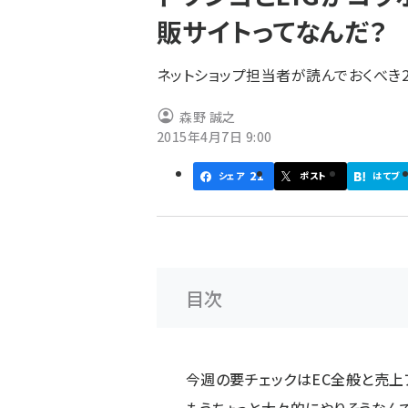
く
販サイトってなんだ？
ず
ネットショップ担当者が読んでおくべき2
森野 誠之
2015年4月7日 9:00
21
シェア
ポスト
はてブ
目次
今週の要チェックは
EC全般
と
売上