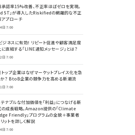
済承認率15%改善、不正率ほぼゼロを実現。
nd ST」が導入したRiskifiedの網羅的な不正
策アプローチ
4日 7:00
Cビジネスに有効！ リピート促進や顧客満足度
上に直結する「LINE通知メッセージ」とは？
2日 7:00
米トップ企業はなぜマーケットプレイス化を急
のか？ BtoB企業の競争力を高める新潮流
1日 7:00
ステナブルな付加価値を「利益」につなげる新
の成長戦略。Amazon提供の「Climate
edge Friendly」プログラムの全貌＋事業者
メリットを詳しく解説
4日 7:00