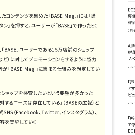
E
コンテンツを集めた「BASE Mag.」には「購
裏
評
タン」を押すと、ユーザーが「BASE」で作ったEC
2月4
A
客は、「BASE」ユーザーである15万店舗のショップ
脱却
ンなど）に対してプロモーションをするように協力
ノ
202
が「BASE Mag.」に集まる仕組みを想定してい
「
と
ったショップを検索したいという要望が多かった
ビュ
対するニーズは存在している」（BASEの広報）と
202
NS（Facebook、Twitter、インスタグラム）、
「
客を実施していく。
で
E