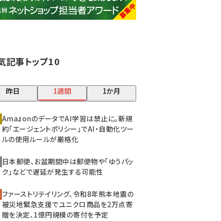
base (1081)
ビィ・フォアード (776)
revico (744)
気記事トップ10
昨日
1週間
1か月
AmazonのデータでAI学習は禁止に。新規
約「エージェントポリシー」でAI・自動化ツー
ルの使用ルールが厳格化
日本郵便、お盆期間中は郵便物や「ゆうパッ
ク」などで遅延が発生する可能性
ファーストリテイリング、令和8年熊本地震の
被災地緊急支援でユニクロ商品を2万点寄
贈を決定、1億円規模の寄付を予定