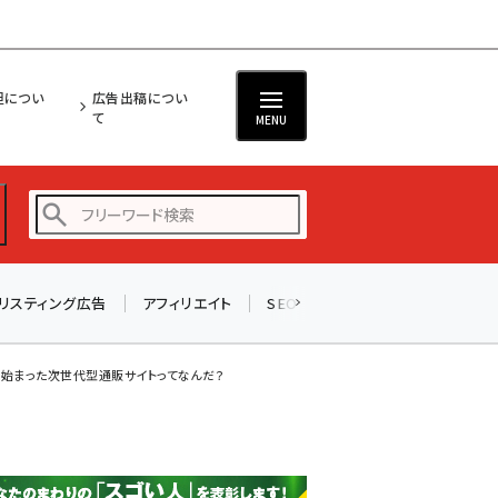
担につい
広告出稿につい
て
MENU
リスティング広告
アフィリエイト
SEO
メール
ソーシャル
amazon (2255)
yahoo (1906)
そり始まった次世代型通販サイトってなんだ？
楽天 (1874)
ecbeing (1210)
アスクル (1122)