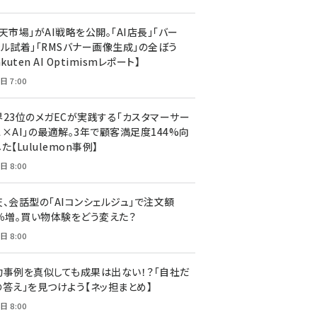
天市場」がAI戦略を公開。「AI店長」「バー
ャル試着」「RMSバナー画像生成」の全ぼう
akuten AI Optimismレポート】
日 7:00
界23位のメガECが実践する「カスタマーサー
ス×AI」の最適解。3年で顧客満足度144%向
た【Lululemon事例】
日 8:00
天、会話型の「AIコンシェルジュ」で注文額
7％増。買い物体験をどう変えた？
日 8:00
功事例を真似しても成果は出ない！？「自社だ
の答え」を見つけよう【ネッ担まとめ】
日 8:00