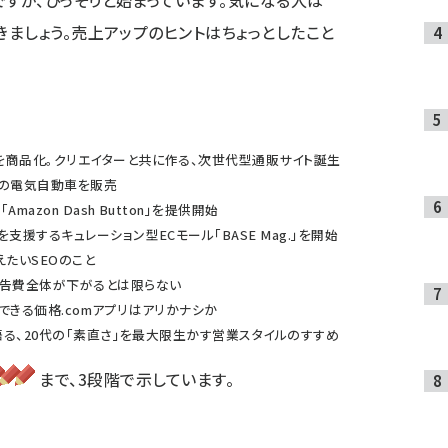
ですが、ひっそりと始まっています。気になる人は
きましょう。売上アップのヒントはちょっとしたこと
を商品化。クリエイターと共に作る、次世代型通販サイト誕生
MWの電気自動車を販売
mazon Dash Button」を提供開始
支援するキュレーション型ECモール「BASE Mag.」を開始
えたいSEOのこと
広告費全体が下がるとは限らない
できる価格.comアプリはアリかナシか
が語る、20代の「素直さ」を最大限生かす営業スタイルのすすめ
まで、3段階で示しています。