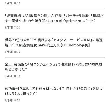
Brand Shift(ブランド・シフト): 「信頼」で選ばれ
影響力の武器［新版］：人を動かす七つの原理
8月7日 8:00
る時代の成長戦略
￥3,190
ママ投資家が育休中に１億貯めた株式投資
￥2,420
￥1,870
「楽天市場」がAI戦略を公開。「AI店長」「バーチャル試着」「RMSバ
ナー画像生成」の全ぼう【Rakuten AI Optimismレポート】
フィードバック経営 「沈黙の組織」から「高め合う
マーケティングの真実 P&G・グリコで学んだ失敗
組織」へ
と成長の法則
8月7日 7:00
組織の成果を最大化する ルールのデザイン
￥3,080
￥2,200
￥1,980
世界23位のメガECが実践する「カスタマーサービス×AI」の最適
解。3年で顧客満足度144%向上した【Lululemon事例】
Amazonランキングをもっと見る
Amazonランキングをもっと見る
8月6日 8:00
Amazonランキングをもっと見る
楽天、会話型の「AIコンシェルジュ」で注文額17％増。買い物体験
をどう変えた？
8月5日 8:00
成功事例を真似しても成果は出ない！？「自社だけの答え」を見つ
けよう【ネッ担まとめ】
8月4日 8:00