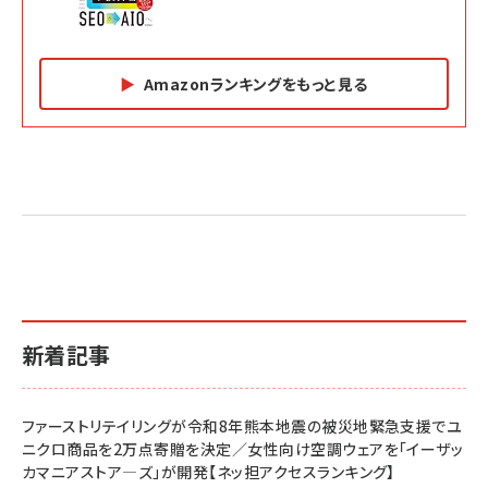
Amazonランキングをもっと見る
Amazon マーケティング・セールス全般関連書籍 の
Amazon ビジネス・経済関連書籍 の売れ筋ランキン
Amazon 経営戦略関連書籍 の売れ筋ランキング
売れ筋ランキング
グ
更新日時：2026/06/26 19:05
更新日時：2026/06/26 19:05
更新日時：2026/06/26 19:05
2億円を売り上げたプロが教える note×AI 最強の
anan(アンアン)2026/07/01号 No.2501[魅せる
ベインキャピタル 企業価値向上力の秘密
副業
カラダ2026／宮舘涼太]
￥2,640
￥1,870
￥880
イシューからはじめよ［改訂版］――知的生産の「シンプ
小さな会社は戦略が9割
anan(アンアン)2026/06/24号 No.2500増刊
ルな本質」
スペシャルエディション[王道エンタメの矜持／
￥1,980
新着記事
BTS]
￥2,200
￥1,100
ドリルを売るには穴を売れ
経営メモ 16年の起業家人生で得た知見
ファーストリテイリングが令和8年熊本地震の被災地緊急支援でユ
anan(アンアン)2026/07/08号 No.2502[2026
￥1,815
￥2,750
ニクロ商品を2万点寄贈を決定／女性向け空調ウェアを「イーザッ
年後半、あなたの恋と運命／山田涼介]
カマニアストア―ズ」が開発【ネッ担アクセスランキング】
￥880