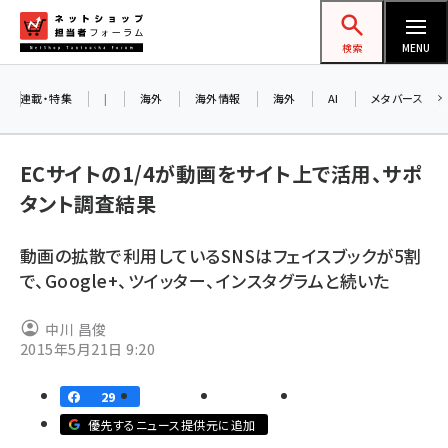
メ
ネットショップ担当者フォーラム
イ
検索
MENU
ン
コ
連載・特集
|
海外
海外情報
海外
AI
メタバース
ン
テ
ECサイトの1/4が動画をサイト上で活用、サポ
ン
タント調査結果
ツ
amazon (2255)
に
動画の拡散で利用しているSNSはフェイスブックが5割
yahoo (1906)
移
8
で、Google+、ツイッター、インスタグラムと続いた
動
楽天 (1874)
中川 昌俊
ecbeing (1210)
2015年5月21日 9:20
アスクル (1122)
29
base (1081)
優先するニュース提供元に追加
ビィ・フォアード (776)