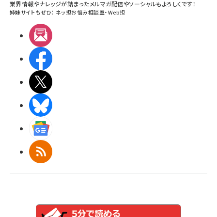
業界情報やナレッジが詰まったメルマガ配信やソーシャルもよろしくです！
姉妹サイトもぜひ：
ネッ担お悩み相談室
・
Web担
メルマガ
Facebook
X(エックス)
BlueSky
Googleニュース
RSS