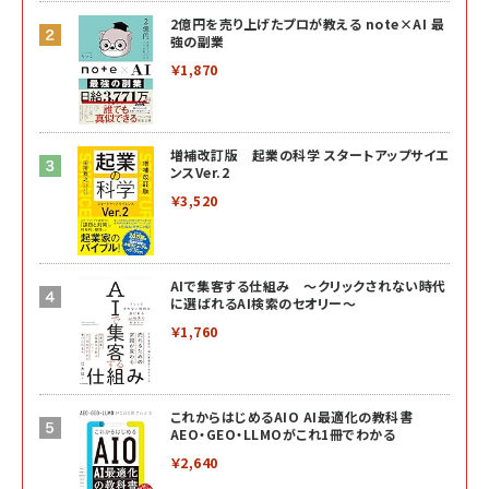
2億円を売り上げたプロが教える note×AI 最
強の副業
￥1,870
増補改訂版 起業の科学 スタートアップサイエ
ンスVer.2
￥3,520
AIで集客する仕組み ～クリックされない時代
に選ばれるAI検索のセオリー～
￥1,760
これからはじめるAIO AI最適化の教科書
AEO・GEO・LLMOがこれ1冊でわかる
￥2,640