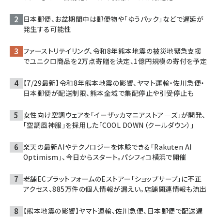
日本郵便、お盆期間中は郵便物や「ゆうパック」などで遅延が
発生する可能性
ファーストリテイリング、令和8年熊本地震の被災地緊急支援
でユニクロ商品を2万点寄贈を決定、1億円規模の寄付を予定
【7/29最新】令和8年熊本地震の影響、ヤマト運輸・佐川急便・
日本郵便が配送制限、熊本全域で集配停止や引受停止も
女性向け空調ウェアを「イーザッカマニアストア―ズ」が開発、
「空調風神服」を採用した「COOL DOWN（クールダウン）」
楽天の最新AIやテクノロジーを体験できる「Rakuten AI
Optimism」、今日からスタート。パシフィコ横浜で開催
老舗ECプラットフォームのEストアー「ショップサーブ」に不正
アクセス、885万件の個人情報が漏えい。店舗関連情報も流出
【熊本地震の影響】ヤマト運輸、佐川急便、日本郵便で配送遅