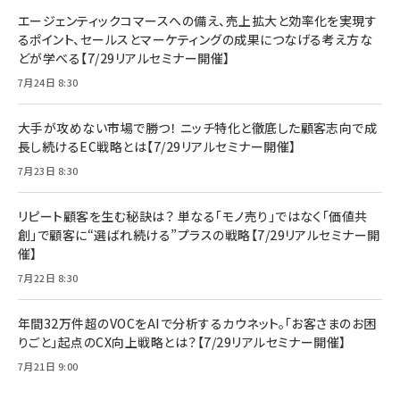
エージェンティックコマースへの備え、売上拡大と効率化を実現す
るポイント、セールスとマーケティングの成果につなげる考え方な
どが学べる【7/29リアルセミナー開催】
7月24日 8:30
大手が攻めない市場で勝つ！ ニッチ特化と徹底した顧客志向で成
長し続けるEC戦略とは【7/29リアルセミナー開催】
7月23日 8:30
リピート顧客を生む秘訣は？ 単なる「モノ売り」ではなく「価値共
創」で顧客に“選ばれ続ける”プラスの戦略【7/29リアルセミナー開
催】
7月22日 8:30
年間32万件超のVOCをAIで分析するカウネット。「お客さまのお困
りごと」起点のCX向上戦略とは？【7/29リアルセミナー開催】
7月21日 9:00