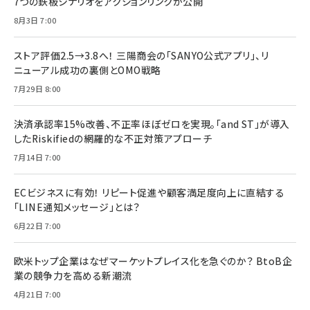
7つの鉄板シナリオをアクションリンクが公開
8月3日 7:00
ストア評価2.5→3.8へ！ 三陽商会の「SANYO公式アプリ」、リ
ニューアル成功の裏側とOMO戦略
7月29日 8:00
決済承認率15%改善、不正率ほぼゼロを実現。「and ST」が導入
したRiskifiedの網羅的な不正対策アプローチ
7月14日 7:00
ECビジネスに有効！ リピート促進や顧客満足度向上に直結する
「LINE通知メッセージ」とは？
6月22日 7:00
欧米トップ企業はなぜマーケットプレイス化を急ぐのか？ BtoB企
業の競争力を高める新潮流
4月21日 7:00