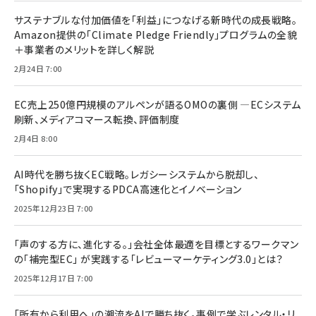
サステナブルな付加価値を「利益」につなげる新時代の成長戦略。
Amazon提供の「Climate Pledge Friendly」プログラムの全貌
＋事業者のメリットを詳しく解説
2月24日 7:00
EC売上250億円規模のアルペンが語るOMOの裏側 ―ECシステム
刷新、メディアコマース転換、評価制度
2月4日 8:00
AI時代を勝ち抜くEC戦略。レガシーシステムから脱却し、
「Shopify」で実現するPDCA高速化とイノベーション
2025年12月23日 7:00
「声のする方に、進化する。」会社全体最適を目標とするワークマン
の「補完型EC」 が実践する「レビューマーケティング3.0」とは？
2025年12月17日 7:00
「所有から利用へ」の潮流をAIで勝ち抜く。事例で学ぶレンタル・リ