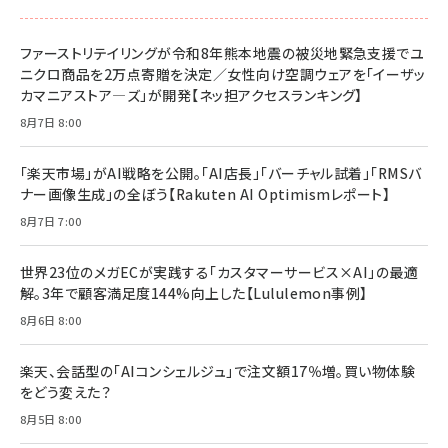
￥1,100
ドリルを売るには穴を売れ
経営メモ 16年の起業家人生で得た知見
ファーストリテイリングが令和8年熊本地震の被災地緊急支援でユ
anan(アンアン)2026/07/08号 No.2502[2026
￥1,815
￥2,750
ニクロ商品を2万点寄贈を決定／女性向け空調ウェアを「イーザッ
年後半、あなたの恋と運命／山田涼介]
カマニアストア―ズ」が開発【ネッ担アクセスランキング】
￥880
Brand Shift(ブランド・シフト): 「信頼」で選ばれ
影響力の武器［新版］：人を動かす七つの原理
8月7日 8:00
る時代の成長戦略
￥3,190
ママ投資家が育休中に１億貯めた株式投資
￥2,420
￥1,870
「楽天市場」がAI戦略を公開。「AI店長」「バーチャル試着」「RMSバ
ナー画像生成」の全ぼう【Rakuten AI Optimismレポート】
フィードバック経営 「沈黙の組織」から「高め合う
マーケティングの真実 P&G・グリコで学んだ失敗
組織」へ
と成長の法則
8月7日 7:00
組織の成果を最大化する ルールのデザイン
￥3,080
￥2,200
￥1,980
世界23位のメガECが実践する「カスタマーサービス×AI」の最適
解。3年で顧客満足度144%向上した【Lululemon事例】
Amazonランキングをもっと見る
Amazonランキングをもっと見る
8月6日 8:00
Amazonランキングをもっと見る
楽天、会話型の「AIコンシェルジュ」で注文額17％増。買い物体験
をどう変えた？
8月5日 8:00