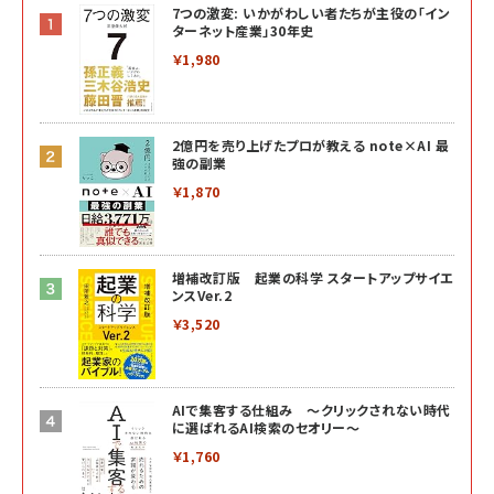
7つの激変: いかがわしい者たちが主役の「イン
ターネット産業」30年史
￥1,980
2億円を売り上げたプロが教える note×AI 最
強の副業
￥1,870
増補改訂版 起業の科学 スタートアップサイエ
ンスVer.2
￥3,520
AIで集客する仕組み ～クリックされない時代
に選ばれるAI検索のセオリー～
￥1,760