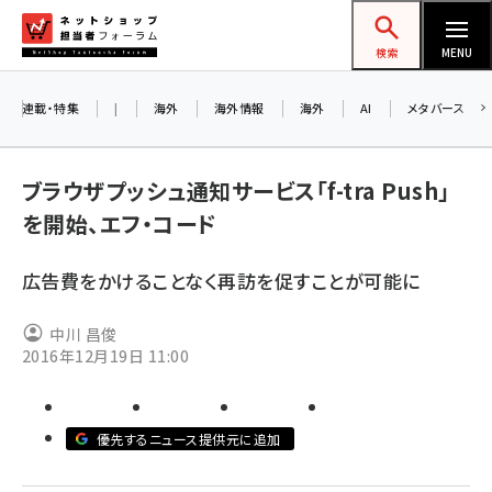
メ
ネットショップ担当者フォーラム
イ
検索
MENU
ン
コ
連載・特集
|
海外
海外情報
海外
AI
メタバース
ン
お知
A
テ
ブラウザプッシュ通知サービス「f-tra Push」
アル
ン
を開始、エフ・コード
ツ
amazon (2258)
に
広告費をかけることなく再訪を促すことが可能に
8/
yahoo (1907)
移
交流
動
楽天 (1874)
中川 昌俊
2016年12月19日 11:00
ecbeing (1211)
アスクル (1122)
優先するニュース提供元に追加
base (1083)
ビィ・フォアード (777)