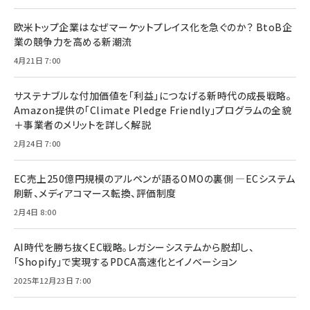
欧米トップ企業はなぜマーケットプレイス化を急ぐのか？ BtoB企
業の競争力を高める新潮流
4月21日 7:00
サステナブルな付加価値を「利益」につなげる新時代の成長戦略。
Amazon提供の「Climate Pledge Friendly」プログラムの全貌
＋事業者のメリットを詳しく解説
2月24日 7:00
EC売上250億円規模のアルペンが語るOMOの裏側 ―ECシステム
刷新、メディアコマース転換、評価制度
2月4日 8:00
AI時代を勝ち抜くEC戦略。レガシーシステムから脱却し、
「Shopify」で実現するPDCA高速化とイノベーション
2025年12月23日 7:00