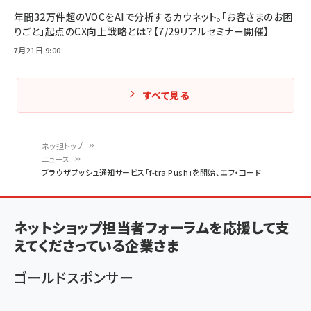
年間32万件超のVOCをAIで分析するカウネット。「お客さまのお困
りごと」起点のCX向上戦略とは？【7/29リアルセミナー開催】
7月21日 9:00
すべて見る
ネッ担トップ
ニュース
パ
ブラウザプッシュ通知サービス「f-tra Push」を開始、エフ・コード
ン
く
ネットショップ担当者フォーラムを応援して支
ず
えてくださっている企業さま
ゴールドスポンサー