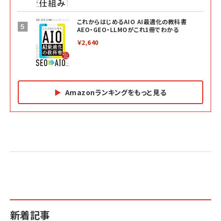
これからはじめるAIO AI最適化の教科書
AEO・GEO・LLMOがこれ1冊でわかる
￥2,640
Amazonランキングをもっと見る
Amazon マーケティング・セールス全般関連書籍 の
Amazon ビジネス・経済関連書籍 の売れ筋ランキン
Amazon 経営戦略関連書籍 の売れ筋ランキング
売れ筋ランキング
グ
更新日時：2026/06/26 19:05
更新日時：2026/06/26 19:05
更新日時：2026/06/26 19:05
2億円を売り上げたプロが教える note×AI 最強の
anan(アンアン)2026/07/01号 No.2501[魅せる
ベインキャピタル 企業価値向上力の秘密
副業
カラダ2026／宮舘涼太]
￥2,640
￥1,870
￥880
イシューからはじめよ［改訂版］――知的生産の「シンプ
小さな会社は戦略が9割
anan(アンアン)2026/06/24号 No.2500増刊
ルな本質」
スペシャルエディション[王道エンタメの矜持／
￥1,980
新着記事
BTS]
￥2,200