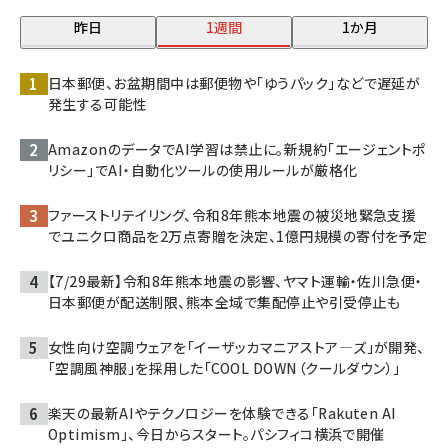
昨日
1週間
1か月
日本郵便、お盆期間中は郵便物や「ゆうパック」などで遅延が
発生する可能性
AmazonのデータでAI学習は禁止に。新規約「エージェントポ
リシー」でAI・自動化ツールの使用ルールが厳格化
ファーストリテイリング、令和8年熊本地震の被災地緊急支援
でユニクロ商品を2万点寄贈を決定、1億円規模の寄付を予定
【7/29最新】令和8年熊本地震の影響、ヤマト運輸・佐川急便・
日本郵便が配送制限、熊本全域で集配停止や引受停止も
女性向け空調ウェアを「イーザッカマニアストア―ズ」が開発、
「空調風神服」を採用した「COOL DOWN（クールダウン）」
楽天の最新AIやテクノロジーを体験できる「Rakuten AI
Optimism」、今日からスタート。パシフィコ横浜で開催