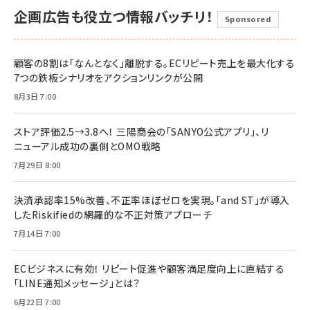
企画広告も役立つ情報バッチリ！
Sponsored
顧客の8割は「なんとなく」離脱する。ECリピート売上を最大化する
7つの鉄板シナリオをアクションリンクが公開
8月3日 7:00
ストア評価2.5→3.8へ！ 三陽商会の「SANYO公式アプリ」、リ
ニューアル成功の裏側とOMO戦略
7月29日 8:00
決済承認率15%改善、不正率ほぼゼロを実現。「and ST」が導入
したRiskifiedの網羅的な不正対策アプローチ
7月14日 7:00
ECビジネスに有効！ リピート促進や顧客満足度向上に直結する
「LINE通知メッセージ」とは？
6月22日 7:00