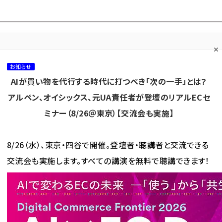
プ担当者フォーラム
ネッ
ネッ担お悩み相談
ネッ担アワー
ネッ担メルマ
て
室
ド！
ガ
お知らせ
AIが買い物を代行する時代に打つべき「次の一手」とは？
カテゴリ／種別
セミナー／イベント
から探す
から探す
アルペン、オイシックス、元UA責任者が登壇のリアルECセ
ミナー（8/26＠東京）【交流会も実施】
海外
AI
メタバース
集客
コンテンツマーケティング
8/26（水）、東京・四谷で開催。登壇者・聴講者と交流できる
交流会も実施します。すべての講演を無料で聴講できます！
生活資金を直接申請できる「休業支援金」、2022年3月まで延長
資金を直接申請できる「休業