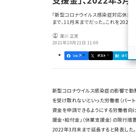
支援金」、2022年3月
く
ず
「新型コロナウイルス感染症対応休業支
まで、11月末までだった。これを2022
瀧川 正実
2021年10月21日 11:00
シェア
ポスト
はてブ
新型コロナウイルス感染症の影響で勤
を受け取れないといった労働者（パート
資金を申請できるようにする労働者向
援金・給付金」（休業支援金）の現行措
2022年3月末まで延長すると発表した。