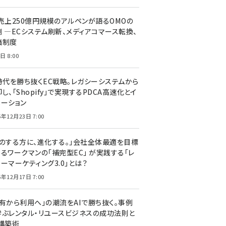
C売上250億円規模のアルペンが語るOMOの
側 ―ECシステム刷新、メディアコマース転換、
価制度
日 8:00
I時代を勝ち抜くEC戦略。レガシーシステムから
し、「Shopify」で実現するPDCA高速化とイ
ベーション
5年12月23日 7:00
声のする方に、進化する。」会社全体最適を目標
するワークマンの「補完型EC」 が実践する「レ
ーマーケティング3.0」とは？
5年12月17日 7:00
所有から利用へ」の潮流をAIで勝ち抜く。事例
学ぶレンタル・リユースビジネスの成功法則と
C構築術