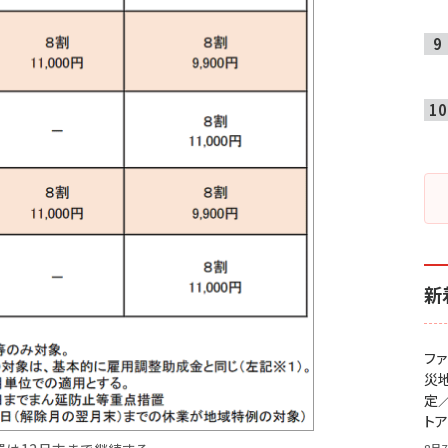
新
フ
災
定
ト