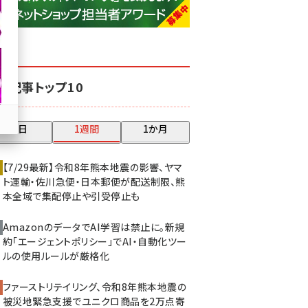
base (1077)
ビィ・フォアード (773)
revico (740)
気記事トップ10
昨日
1週間
1か月
【7/29最新】令和8年熊本地震の影響、ヤマ
ト運輸・佐川急便・日本郵便が配送制限、熊
本全域で集配停止や引受停止も
AmazonのデータでAI学習は禁止に。新規
約「エージェントポリシー」でAI・自動化ツー
ルの使用ルールが厳格化
ファーストリテイリング、令和8年熊本地震の
被災地緊急支援でユニクロ商品を2万点寄