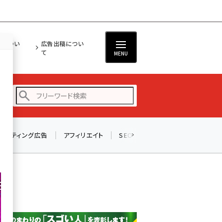
担につい
広告出稿につい
て
MENU
リスティング広告
アフィリエイト
SEO
メール
ソーシャル
amazon (2249)
yahoo (1901)
楽天 (1871)
ecbeing (1207)
アスクル (1119)