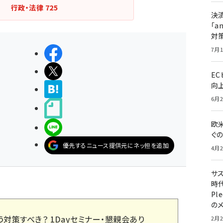
行政・法律
725
決
「a
対
7月1
シェアする
ポストする
E
向
>ブクマする
6月2
noteで書く
欧
LINEで送る
ぐ
優先するニュース提供元にネッ担を追加
4月2
サ
時代
Pl
の
う対策すべき？ 1Dayセミナー・懇親会あり
2月2