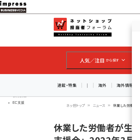
メ
イ
EC担当者
ネットショッ
ン
Web担当者
コ
製品導入
ン
企業IT
ソフト開発
テ
IoT・AI
人気／注目
から探す
ン
DCクラウド
研究・調査
ツ
エネルギー
に
連載・特集
|
海外
海外情報
ドローン
移
教育講座
EC支援
動
ネッ担トップ
ニュース
休業した労働者が
パ
休業した労働者が生活
ン