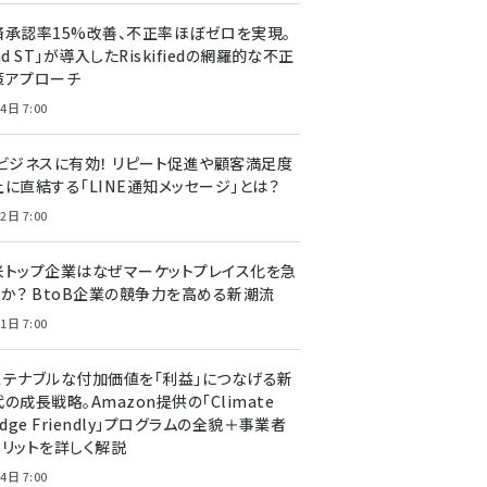
済承認率15%改善、不正率ほぼゼロを実現。
nd ST」が導入したRiskifiedの網羅的な不正
策アプローチ
4日 7:00
Cビジネスに有効！ リピート促進や顧客満足度
上に直結する「LINE通知メッセージ」とは？
2日 7:00
米トップ企業はなぜマーケットプレイス化を急
のか？ BtoB企業の競争力を高める新潮流
1日 7:00
ステナブルな付加価値を「利益」につなげる新
の成長戦略。Amazon提供の「Climate
edge Friendly」プログラムの全貌＋事業者
メリットを詳しく解説
4日 7:00