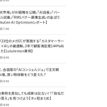
日 8:00
天市場」がAI戦略を公開。「AI店長」「バー
ャル試着」「RMSバナー画像生成」の全ぼう
akuten AI Optimismレポート】
日 7:00
界23位のメガECが実践する「カスタマーサー
ス×AI」の最適解。3年で顧客満足度144%向
た【Lululemon事例】
日 8:00
天、会話型の「AIコンシェルジュ」で注文額
7％増。買い物体験をどう変えた？
日 8:00
功事例を真似しても成果は出ない！？「自社だ
の答え」を見つけよう【ネッ担まとめ】
日 8:00