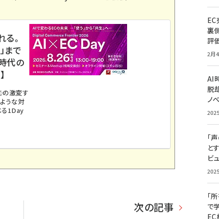
E
裏
れる。
評
」まで
2月4
ス時代の
】
A
脱却
。この激変す
ノ
のような対
る1Day
202
「
と
ビュ
202
「
次の記事
で
E