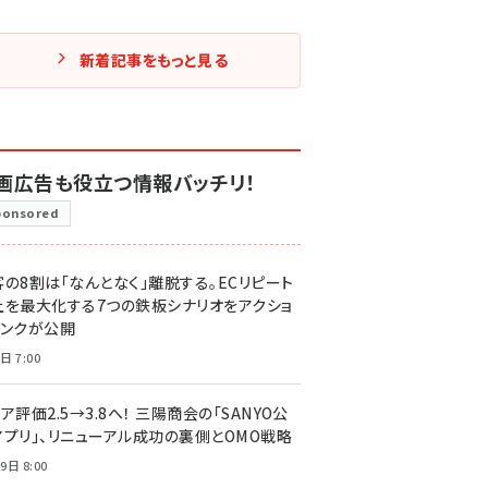
新着記事をもっと見る
画広告も役立つ情報バッチリ！
ponsored
客の8割は「なんとなく」離脱する。ECリピート
上を最大化する7つの鉄板シナリオをアクショ
リンクが公開
日 7:00
ア評価2.5→3.8へ！ 三陽商会の「SANYO公
アプリ」、リニューアル成功の裏側とOMO戦略
9日 8:00