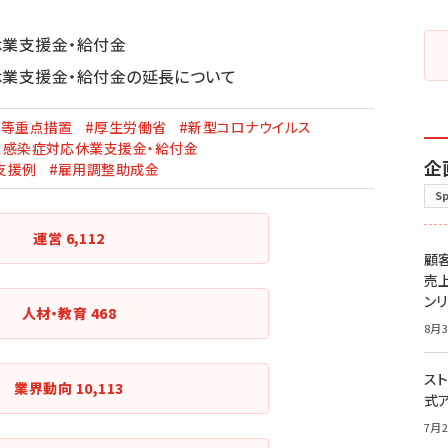
休業支援金・給付金
休業支援金・給付金の延長について
止等重点措置
#厚生労働省
#新型コロナウイルス
ス感染症対応休業支援金・給付金
企
支援例
#雇用調整助成金
S
運営
6,112
顧
売
ン
人材・教育
468
8月3
スト
業界動向
10,113
式
7月2