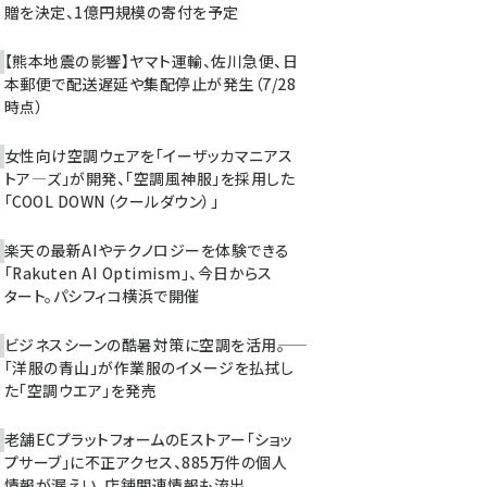
贈を決定、1億円規模の寄付を予定
【熊本地震の影響】ヤマト運輸、佐川急便、日
本郵便で配送遅延や集配停止が発生（7/28
時点）
女性向け空調ウェアを「イーザッカマニアス
トア―ズ」が開発、「空調風神服」を採用した
「COOL DOWN（クールダウン）」
楽天の最新AIやテクノロジーを体験できる
「Rakuten AI Optimism」、今日からス
タート。パシフィコ横浜で開催
ビジネスシーンの酷暑対策に空調を活用――。
「洋服の青山」が作業服のイメージを払拭し
た「空調ウエア」を発売
老舗ECプラットフォームのEストアー「ショッ
プサーブ」に不正アクセス、885万件の個人
情報が漏えい。店舗関連情報も流出