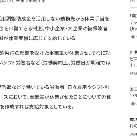
置は12月末まで継続する
8月7
「楽
て雇用調整助成金を活用しない勤務先から休業手当を
チ
金を申請できる制度。中小企業・大企業の被保険者
【R
8月7
、国が休業実績に応じて支給している。
ス感染症の影響を受けた事業主が休業させ、それに対
世
ビ
いシフト労働者など（労働契約上、労働日が明確では
上し
8月6
型派遣などで働いている労働者。日々雇用やシフト制
楽
1
ースにおいて、事業主が休業させたことについて労使
8月5
を作成すれば支給対象としている。
成
け
8月4