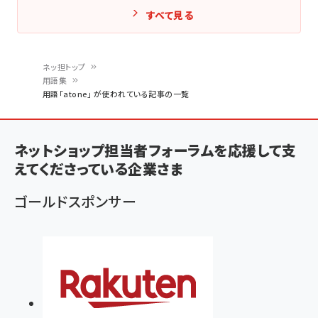
すべて見る
ネッ担トップ
用語集
パ
用語「atone」 が使われている記事の一覧
ン
く
ネットショップ担当者フォーラムを応援して支
ず
えてくださっている企業さま
ゴールドスポンサー