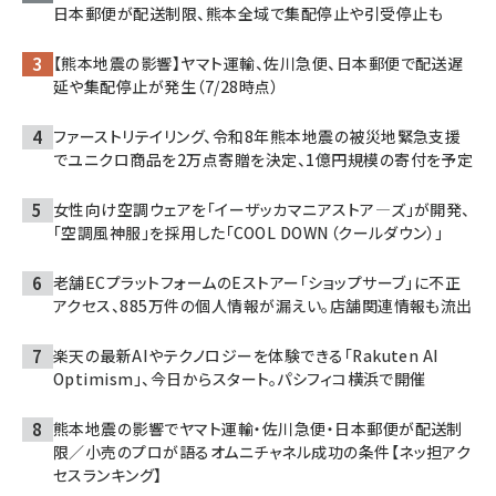
日本郵便が配送制限、熊本全域で集配停止や引受停止も
【熊本地震の影響】ヤマト運輸、佐川急便、日本郵便で配送遅
延や集配停止が発生（7/28時点）
ファーストリテイリング、令和8年熊本地震の被災地緊急支援
でユニクロ商品を2万点寄贈を決定、1億円規模の寄付を予定
女性向け空調ウェアを「イーザッカマニアストア―ズ」が開発、
「空調風神服」を採用した「COOL DOWN（クールダウン）」
老舗ECプラットフォームのEストアー「ショップサーブ」に不正
アクセス、885万件の個人情報が漏えい。店舗関連情報も流出
楽天の最新AIやテクノロジーを体験できる「Rakuten AI
Optimism」、今日からスタート。パシフィコ横浜で開催
熊本地震の影響でヤマト運輸・佐川急便・日本郵便が配送制
限／小売のプロが語るオムニチャネル成功の条件【ネッ担アク
セスランキング】