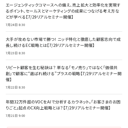
エージェンティックコマースへの備え、売上拡大と効率化を実現す
るポイント、セールスとマーケティングの成果につなげる考え方な
どが学べる【7/29リアルセミナー開催】
7月24日 8:30
大手が攻めない市場で勝つ！ ニッチ特化と徹底した顧客志向で成
長し続けるEC戦略とは【7/29リアルセミナー開催】
7月23日 8:30
リピート顧客を生む秘訣は？ 単なる「モノ売り」ではなく「価値共
創」で顧客に“選ばれ続ける”プラスの戦略【7/29リアルセミナー開
催】
7月22日 8:30
年間32万件超のVOCをAIで分析するカウネット。「お客さまのお困
りごと」起点のCX向上戦略とは？【7/29リアルセミナー開催】
7月21日 9:00