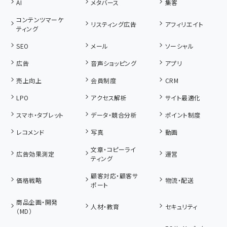
AI
メタバース
集客
コンテンツマーケ
リスティング広告
アフィリエイト
ティング
SEO
メール
ソーシャル
広告
音声ショッピング
アプリ
売上向上
会員制度
CRM
LPO
アクセス解析
サイト最適化
スマホ・タブレット
データ・競合分析
ポイント制度
レコメンド
写真
動画
文章・コピーライ
広告効果測定
運営
ティング
顧客対応・顧客サ
価格戦略
物流・配送
ポート
商品企画・開発
人材・教育
セキュリティ
（MD）