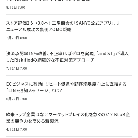
8月3日 7:00
ストア評価2.5→3.8へ！ 三陽商会の「SANYO公式アプリ」、リ
ニューアル成功の裏側とOMO戦略
7月29日 8:00
決済承認率15%改善、不正率ほぼゼロを実現。「and ST」が導入
したRiskifiedの網羅的な不正対策アプローチ
7月14日 7:00
ECビジネスに有効！ リピート促進や顧客満足度向上に直結する
「LINE通知メッセージ」とは？
6月22日 7:00
欧米トップ企業はなぜマーケットプレイス化を急ぐのか？ BtoB企
業の競争力を高める新潮流
4月21日 7:00