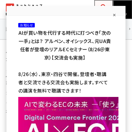
メ
ネットショップ担当者フォーラム
イ
検索
MENU
ン
お知らせ
コ
連載・特集
|
海外
海外情報
海外
AI
メタバース
AIが買い物を代行する時代に打つべき「次の
ン
一手」とは？ アルペン、オイシックス、元UA責
テ
用語「atone」 が使われている記事の一覧
任者が登壇のリアルECセミナー（8/26＠東
ン
京）【交流会も実施】
全 10 記事中 1 ～ 10 を表示中
ツ
amazon (2243)
に
カードレス決済「atone（アトネ）」に実店舗で
8/26（水）、東京・四谷で開催。登壇者・聴講
使えるQRコード決済機能を追加、今夏から実
yahoo (1898)
移
者と交流できる交流会も実施します。すべて
証実験開始
動
楽天 (1869)
の講演を無料で聴講できます！
決済手数料は1.9%。5社限定の導入キャンペーンも実施
ecbeing (1205)
内山 美枝子
アスクル (1115)
2018年5月28日 12:15
base (1070)
ビィ・フォアード (772)