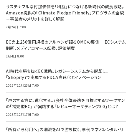
サステナブルな付加価値を「利益」につなげる新時代の成長戦略。
Amazon提供の「Climate Pledge Friendly」プログラムの全貌
＋事業者のメリットを詳しく解説
2月24日 7:00
EC売上250億円規模のアルペンが語るOMOの裏側 ―ECシステム
刷新、メディアコマース転換、評価制度
2月4日 8:00
AI時代を勝ち抜くEC戦略。レガシーシステムから脱却し、
「Shopify」で実現するPDCA高速化とイノベーション
2025年12月23日 7:00
「声のする方に、進化する。」会社全体最適を目標とするワークマン
の「補完型EC」 が実践する「レビューマーケティング3.0」とは？
2025年12月17日 7:00
「所有から利用へ」の潮流をAIで勝ち抜く。事例で学ぶレンタル・リ