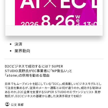
revico (738)
決済
業界動向
参加登録はこちら↑
D2Cビジネスで成功するには？ SUPER
STUDIO真野氏がEC事業者に「NP後払い」と
「atone」の併用を勧める理由
日本でもムーブメントを起こしている「D2C」。成長著しいビジネスモデルとし
て注目を集めるが、従来のメーカー通販とは何が違うのか。成功する秘訣は
あるのか。D2C企業を支援するSUPER STUDIOのエヴァンジェリスト 真野
勉氏が、D2Cビジネスの基礎から適した決済手段までを紹介
公文 紫都