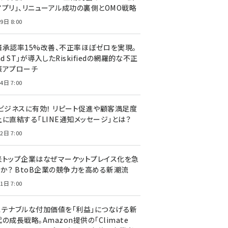
アプリ」、リニューアル成功の裏側とOMO戦略
9日 8:00
済承認率15%改善、不正率ほぼゼロを実現。
nd ST」が導入したRiskifiedの網羅的な不正
策アプローチ
4日 7:00
Cビジネスに有効！ リピート促進や顧客満足度
上に直結する「LINE通知メッセージ」とは？
2日 7:00
米トップ企業はなぜマーケットプレイス化を急
のか？ BtoB企業の競争力を高める新潮流
1日 7:00
ステナブルな付加価値を「利益」につなげる新
の成長戦略。Amazon提供の「Climate