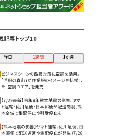
base (1071)
ビィ・フォアード (773)
revico (739)
気記事トップ10
昨日
1週間
1か月
ビジネスシーンの酷暑対策に空調を活用――。
「洋服の青山」が作業服のイメージを払拭し
た「空調ウエア」を発売
【7/29最新】令和8年熊本地震の影響、ヤマ
ト運輸・佐川急便・日本郵便が配送制限、熊
本全域で集配停止や引受停止も
【熊本地震の影響】ヤマト運輸、佐川急便、日
本郵便で配送遅延や集配停止が発生（7/28