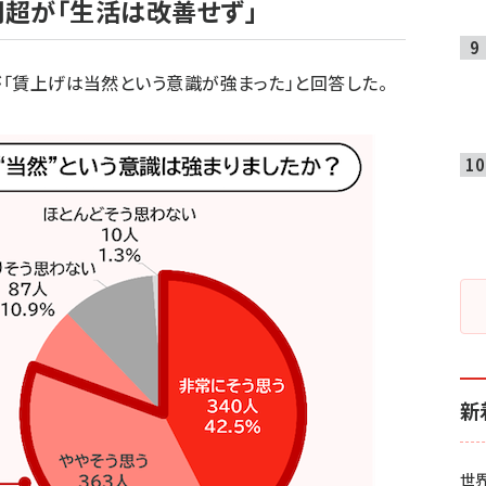
割超が「生活は改善せず」
が「賃上げは当然という意識が強まった」と回答した。
新
世