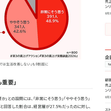
売
ン
8月3
企
では生活改善しない」も9割超に
S
顧
も重要」
売
ン
8月3
」との設問には、「非常にそう思う」「ややそう思う」
」と回答した割合は、経営層が27.5%だったのに対し、
スト