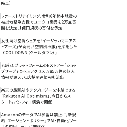
時点）
ファーストリテイリング、令和8年熊本地震の
被災地緊急支援でユニクロ商品を2万点寄
贈を決定、1億円規模の寄付を予定
女性向け空調ウェアを「イーザッカマニアス
トア―ズ」が開発、「空調風神服」を採用した
「COOL DOWN（クールダウン）」
老舗ECプラットフォームのEストアー「ショッ
プサーブ」に不正アクセス、885万件の個人
情報が漏えい。店舗関連情報も流出
楽天の最新AIやテクノロジーを体験できる
「Rakuten AI Optimism」、今日からス
タート。パシフィコ横浜で開催
AmazonのデータでAI学習は禁止に。新規
約「エージェントポリシー」でAI・自動化ツー
ルの使用ルールが厳格化