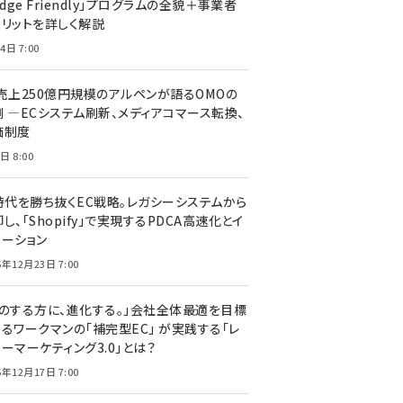
edge Friendly」プログラムの全貌＋事業者
メリットを詳しく解説
4日 7:00
C売上250億円規模のアルペンが語るOMOの
側 ―ECシステム刷新、メディアコマース転換、
価制度
日 8:00
I時代を勝ち抜くEC戦略。レガシーシステムから
し、「Shopify」で実現するPDCA高速化とイ
ベーション
5年12月23日 7:00
声のする方に、進化する。」会社全体最適を目標
するワークマンの「補完型EC」 が実践する「レ
ーマーケティング3.0」とは？
5年12月17日 7:00