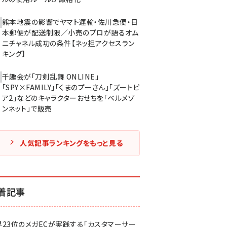
熊本地震の影響でヤマト運輸・佐川急便・日
本郵便が配送制限／小売のプロが語るオム
ニチャネル成功の条件【ネッ担アクセスラン
キング】
千趣会が「刀剣乱舞 ONLINE」
「SPY×FAMILY」「くまのプーさん」「ズートピ
ア2」などのキャラクターおせちを「ベルメゾ
ンネット」で販売
人気記事ランキングをもっと見る
着記事
界23位のメガECが実践する「カスタマーサー