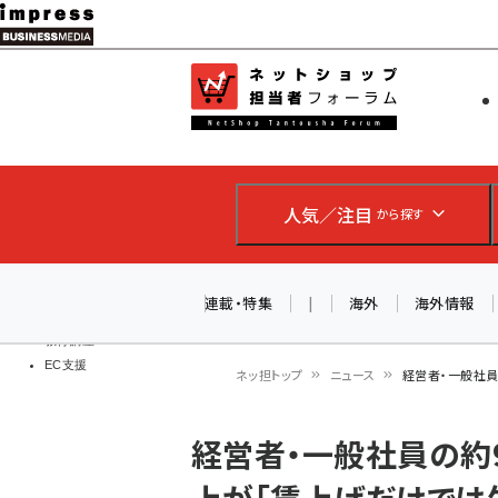
メ
イ
EC担当者
ネットショッ
ン
Web担当者
コ
製品導入
ン
企業IT
ソフト開発
テ
IoT・AI
人気／注目
から探す
ン
DCクラウド
研究・調査
ツ
エネルギー
に
連載・特集
|
海外
海外情報
ドローン
移
教育講座
EC支援
動
ネッ担トップ
ニュース
経営者・一般社員
パ
経営者・一般社員の約
ン