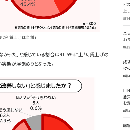
ビ
上し
8月6
楽
割が「賃上げは当然」
1
8月5
かった」と感じている割合は91.5%に上り、賃上げの
成
い実態が浮き彫りとなった。
け
8月4
LI
急
を
8月3
顧