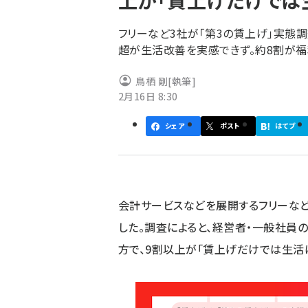
上が「賃上げだけでは
く
ず
フリーなど3社が「第3の賃上げ」実態調
超が生活改善を実感できず。約8割が
鳥栖 剛
[執筆]
2月16日 8:30
シェア
ポスト
はてブ
会計サービスなどを展開するフリーな
した。調査によると、経営者・一般社員
方で、9割以上が「賃上げだけでは生活