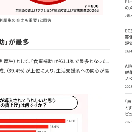
Pl
の
2月2
福利厚生の充実も重要」と回答
E
裏
助」が最多
評
2月4
厚生）として、「食事補助」が61.1%で最多となった。
A
産形成」（39.4%）が上位に入り、生活支援系への関心が高
脱却
ノ
202
「
と
ビュ
202