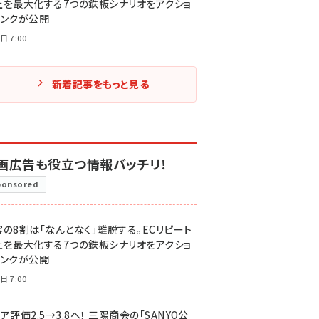
上を最大化する7つの鉄板シナリオをアクショ
リンクが公開
日 7:00
新着記事をもっと見る
画広告も役立つ情報バッチリ！
ponsored
客の8割は「なんとなく」離脱する。ECリピート
上を最大化する7つの鉄板シナリオをアクショ
リンクが公開
日 7:00
ア評価2.5→3.8へ！ 三陽商会の「SANYO公