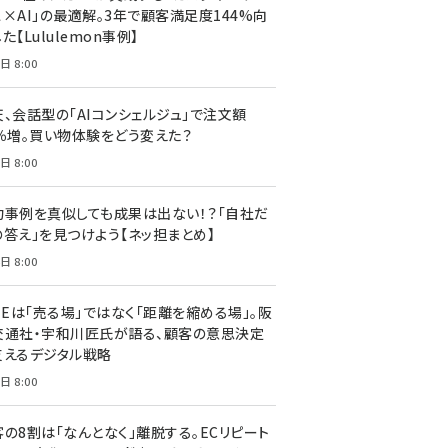
ス×AI」の最適解。3年で顧客満足度144%向
た【Lululemon事例】
日 8:00
天、会話型の「AIコンシェルジュ」で注文額
7％増。買い物体験をどう変えた？
日 8:00
功事例を真似しても成果は出ない！？「自社だ
の答え」を見つけよう【ネッ担まとめ】
日 8:00
NEは「売る場」ではなく「距離を縮める場」。阪
交通社・宇和川匠氏が語る、顧客の意思決定
支えるデジタル戦略
日 8:00
客の8割は「なんとなく」離脱する。ECリピート