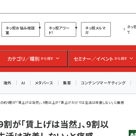
プ担当者フォーラム
ネッ
ネッ担お悩み相談
ネッ担アワー
ネッ担メルマ
て
室
ド！
ガ
お知らせ
AIが買い物を代行する時代に打つべき「次の一手」とは？
カテゴリ／種別
セミナー／イベント
から探す
から探す
アルペン、オイシックス、元UA責任者が登壇のリアルECセ
ミナー（8/26＠東京）【交流会も実施】
海外
AI
メタバース
集客
コンテンツマーケティング
8/26（水）、東京・四谷で開催。登壇者・聴講者と交流できる
交流会も実施します。すべての講演を無料で聴講できます！
の約9割が「賃上げは当然」、9割以上が「賃上げだけでは生活は改善しない」と痛感
9割が「賃上げは当然」、9割以