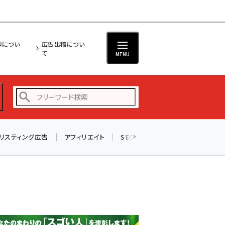
担につい
広告出稿につい
て
MENU
リスティング広告
アフィリエイト
SEO
メール
ソーシャル
amazon (2246)
yahoo (1900)
楽天 (1871)
ecbeing (1207)
アスクル (1119)