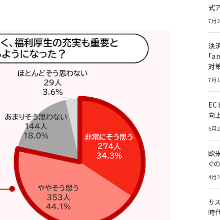
式
7月2
決
「a
対
7月1
E
向
6月2
欧
ぐ
4月2
サ
時代