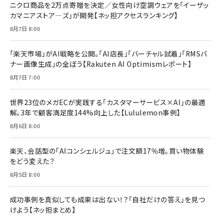
ニクロ商品を2万点寄贈を決定／女性向け空調ウェアを「イーザッ
年後半、あなたの恋と運命／山田涼介]
カマニアストア―ズ」が開発【ネッ担アクセスランキング】
￥880
Brand Shift(ブランド・シフト): 「信頼」で選ばれ
影響力の武器［新版］：人を動かす七つの原理
8月7日 8:00
る時代の成長戦略
￥3,190
ママ投資家が育休中に１億貯めた株式投資
￥2,420
￥1,870
「楽天市場」がAI戦略を公開。「AI店長」「バーチャル試着」「RMSバ
ナー画像生成」の全ぼう【Rakuten AI Optimismレポート】
フィードバック経営 「沈黙の組織」から「高め合う
マーケティングの真実 P&G・グリコで学んだ失敗
組織」へ
と成長の法則
8月7日 7:00
組織の成果を最大化する ルールのデザイン
￥3,080
￥2,200
￥1,980
世界23位のメガECが実践する「カスタマーサービス×AI」の最適
解。3年で顧客満足度144%向上した【Lululemon事例】
Amazonランキングをもっと見る
Amazonランキングをもっと見る
8月6日 8:00
Amazonランキングをもっと見る
楽天、会話型の「AIコンシェルジュ」で注文額17％増。買い物体験
をどう変えた？
8月5日 8:00
成功事例を真似しても成果は出ない！？「自社だけの答え」を見つ
けよう【ネッ担まとめ】