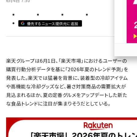
6月4日 7:30
revico (745)
優先するニュース提供元に追加
楽天グループは6月1日、「楽天市場」におけるユーザーの
参加
購買行動分析データを基に「2026年夏のトレンド予測」を
発表した。楽天では猛暑を背景に、装着型の冷却アイテム
や高機能な冷却グッズなど、暑さ対策商品の需要拡大が
見込まれるほか、夏の定番グルメをアップデートした新た
な食品トレンドに注目が集まりそうだとしている。