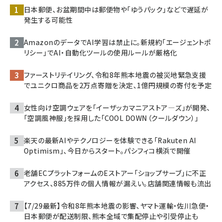
日本郵便、お盆期間中は郵便物や「ゆうパック」などで遅延が
発生する可能性
AmazonのデータでAI学習は禁止に。新規約「エージェントポ
リシー」でAI・自動化ツールの使用ルールが厳格化
ファーストリテイリング、令和8年熊本地震の被災地緊急支援
でユニクロ商品を2万点寄贈を決定、1億円規模の寄付を予定
女性向け空調ウェアを「イーザッカマニアストア―ズ」が開発、
「空調風神服」を採用した「COOL DOWN（クールダウン）」
楽天の最新AIやテクノロジーを体験できる「Rakuten AI
Optimism」、今日からスタート。パシフィコ横浜で開催
老舗ECプラットフォームのEストアー「ショップサーブ」に不正
アクセス、885万件の個人情報が漏えい。店舗関連情報も流出
【7/29最新】令和8年熊本地震の影響、ヤマト運輸・佐川急便・
日本郵便が配送制限、熊本全域で集配停止や引受停止も