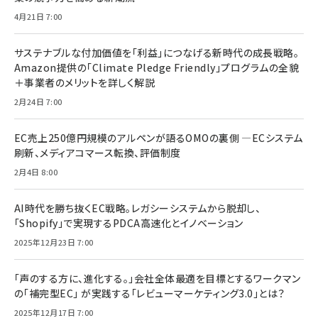
4月21日 7:00
サステナブルな付加価値を「利益」につなげる新時代の成長戦略。
Amazon提供の「Climate Pledge Friendly」プログラムの全貌
＋事業者のメリットを詳しく解説
2月24日 7:00
EC売上250億円規模のアルペンが語るOMOの裏側 ―ECシステム
刷新、メディアコマース転換、評価制度
2月4日 8:00
AI時代を勝ち抜くEC戦略。レガシーシステムから脱却し、
「Shopify」で実現するPDCA高速化とイノベーション
2025年12月23日 7:00
「声のする方に、進化する。」会社全体最適を目標とするワークマン
の「補完型EC」 が実践する「レビューマーケティング3.0」とは？
2025年12月17日 7:00