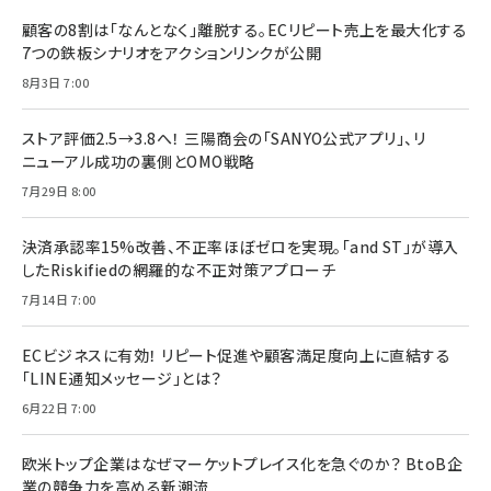
顧客の8割は「なんとなく」離脱する。ECリピート売上を最大化する
7つの鉄板シナリオをアクションリンクが公開
8月3日 7:00
ストア評価2.5→3.8へ！ 三陽商会の「SANYO公式アプリ」、リ
ニューアル成功の裏側とOMO戦略
7月29日 8:00
決済承認率15%改善、不正率ほぼゼロを実現。「and ST」が導入
したRiskifiedの網羅的な不正対策アプローチ
7月14日 7:00
ECビジネスに有効！ リピート促進や顧客満足度向上に直結する
「LINE通知メッセージ」とは？
6月22日 7:00
欧米トップ企業はなぜマーケットプレイス化を急ぐのか？ BtoB企
業の競争力を高める新潮流