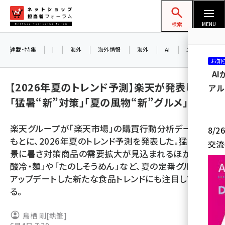
メ
ネットショップ担当者フォーラム
イ
検索
MENU
ン
コ
連載・特集
|
海外
海外情報
海外
AI
メタバース
お知
ン
A
テ
【2026年夏のトレンド予測】楽天が発表した
アル
ン
「猛暑“新”対策」「夏の風物“新”グルメ」とは
ツ
amazon (2259)
に
楽天グループが「楽天市場」の購買行動分析データを
8/
yahoo (1908)
移
もとに、2026年夏のトレンド予測を発表した。猛暑を背
交流
動
楽天 (1877)
景に暑さ対策商品の需要拡大が見込まれるほか、「辛
酸冷・麺」や「たのしそうめん」など、夏の定番グルメを
ecbeing (1211)
アップデートした新たな食品トレンドにも注目してい
アスクル (1122)
る。
base (1084)
鳥栖 剛
[執筆]
ビィ・フォアード (782)