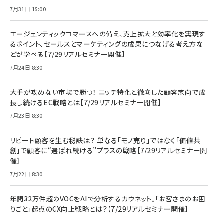
7月31日 15:00
エージェンティックコマースへの備え、売上拡大と効率化を実現す
るポイント、セールスとマーケティングの成果につなげる考え方な
どが学べる【7/29リアルセミナー開催】
7月24日 8:30
大手が攻めない市場で勝つ！ ニッチ特化と徹底した顧客志向で成
長し続けるEC戦略とは【7/29リアルセミナー開催】
7月23日 8:30
リピート顧客を生む秘訣は？ 単なる「モノ売り」ではなく「価値共
創」で顧客に“選ばれ続ける”プラスの戦略【7/29リアルセミナー開
催】
7月22日 8:30
年間32万件超のVOCをAIで分析するカウネット。「お客さまのお困
りごと」起点のCX向上戦略とは？【7/29リアルセミナー開催】