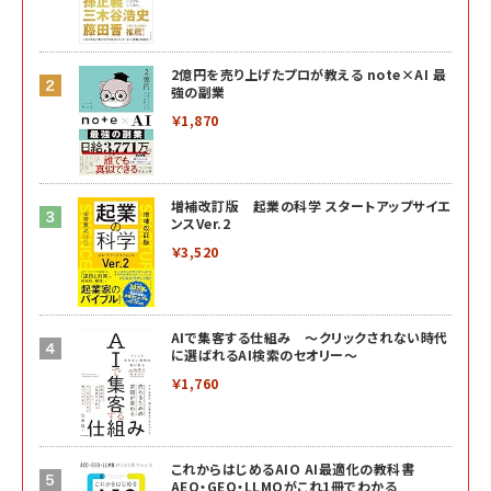
2億円を売り上げたプロが教える note×AI 最
強の副業
￥1,870
増補改訂版 起業の科学 スタートアップサイエ
ンスVer.2
￥3,520
AIで集客する仕組み ～クリックされない時代
に選ばれるAI検索のセオリー～
￥1,760
これからはじめるAIO AI最適化の教科書
AEO・GEO・LLMOがこれ1冊でわかる