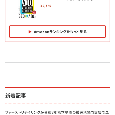
￥2,640
Amazonランキングをもっと見る
Amazon マーケティング・セールス全般関連書籍 の
Amazon ビジネス・経済関連書籍 の売れ筋ランキン
Amazon 経営戦略関連書籍 の売れ筋ランキング
売れ筋ランキング
グ
更新日時：2026/06/26 19:05
更新日時：2026/06/26 19:05
更新日時：2026/06/26 19:05
2億円を売り上げたプロが教える note×AI 最強の
anan(アンアン)2026/07/01号 No.2501[魅せる
ベインキャピタル 企業価値向上力の秘密
副業
カラダ2026／宮舘涼太]
￥2,640
￥1,870
￥880
イシューからはじめよ［改訂版］――知的生産の「シンプ
小さな会社は戦略が9割
anan(アンアン)2026/06/24号 No.2500増刊
ルな本質」
スペシャルエディション[王道エンタメの矜持／
￥1,980
新着記事
BTS]
￥2,200
￥1,100
ドリルを売るには穴を売れ
経営メモ 16年の起業家人生で得た知見
ファーストリテイリングが令和8年熊本地震の被災地緊急支援でユ
anan(アンアン)2026/07/08号 No.2502[2026
￥1,815
￥2,750