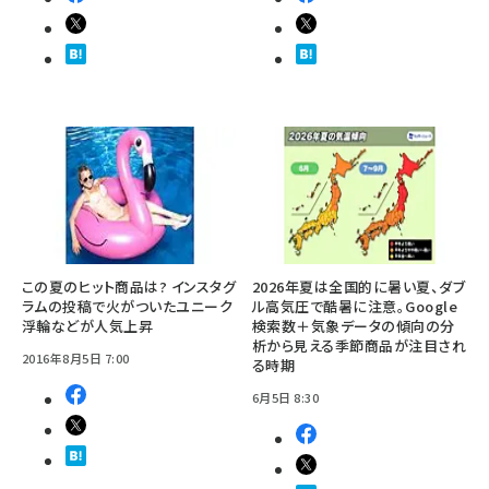
この夏のヒット商品は? インスタグ
2026年夏は全国的に暑い夏、ダブ
ラムの投稿で火がついたユニーク
ル高気圧で酷暑に注意。Google
浮輪などが人気上昇
検索数＋気象データの傾向の分
析から見える季節商品が注目され
2016年8月5日 7:00
る時期
6月5日 8:30