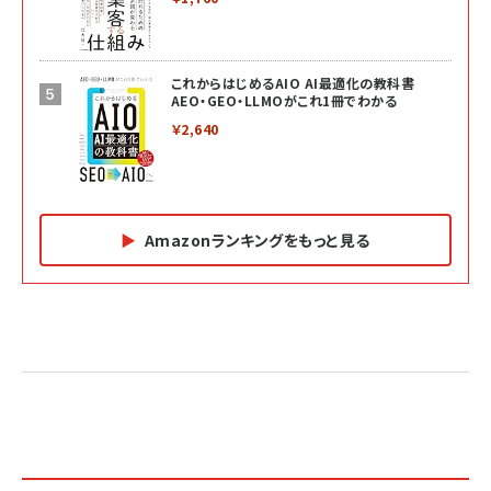
これからはじめるAIO AI最適化の教科書
AEO・GEO・LLMOがこれ1冊でわかる
￥2,640
Amazonランキングをもっと見る
Amazon マーケティング・セールス全般関連書籍 の
Amazon ビジネス・経済関連書籍 の売れ筋ランキン
Amazon 経営戦略関連書籍 の売れ筋ランキング
売れ筋ランキング
グ
更新日時：2026/06/26 19:05
更新日時：2026/06/26 19:05
更新日時：2026/06/26 19:05
2億円を売り上げたプロが教える note×AI 最強の
anan(アンアン)2026/07/01号 No.2501[魅せる
ベインキャピタル 企業価値向上力の秘密
副業
カラダ2026／宮舘涼太]
￥2,640
￥1,870
￥880
イシューからはじめよ［改訂版］――知的生産の「シンプ
小さな会社は戦略が9割
anan(アンアン)2026/06/24号 No.2500増刊
ルな本質」