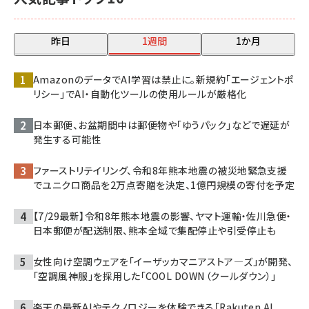
昨日
1週間
1か月
AmazonのデータでAI学習は禁止に。新規約「エージェントポ
リシー」でAI・自動化ツールの使用ルールが厳格化
日本郵便、お盆期間中は郵便物や「ゆうパック」などで遅延が
発生する可能性
ファーストリテイリング、令和8年熊本地震の被災地緊急支援
でユニクロ商品を2万点寄贈を決定、1億円規模の寄付を予定
【7/29最新】令和8年熊本地震の影響、ヤマト運輸・佐川急便・
日本郵便が配送制限、熊本全域で集配停止や引受停止も
女性向け空調ウェアを「イーザッカマニアストア―ズ」が開発、
「空調風神服」を採用した「COOL DOWN（クールダウン）」
楽天の最新AIやテクノロジーを体験できる「Rakuten AI