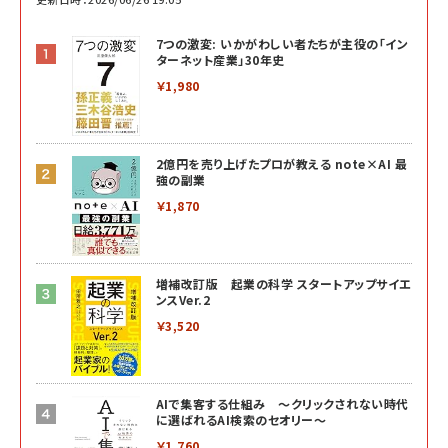
7つの激変: いかがわしい者たちが主役の「イン
ターネット産業」30年史
￥1,980
2億円を売り上げたプロが教える note×AI 最
強の副業
￥1,870
増補改訂版 起業の科学 スタートアップサイエ
ンスVer.2
￥3,520
AIで集客する仕組み ～クリックされない時代
に選ばれるAI検索のセオリー～
￥1,760