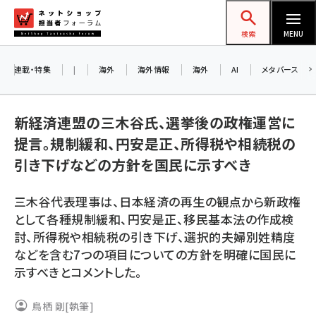
メ
ネットショップ担当者フォーラム
イ
検索
MENU
ン
コ
連載・特集
|
海外
海外情報
海外
AI
メタバース
ン
お
テ
A
新経済連盟の三木谷氏、選挙後の政権運営に
ン
ア
提言。規制緩和、円安是正、所得税や相続税の
ツ
amazon (2255)
引き下げなどの方針を国民に示すべき
に
yahoo (1906)
8
移
三木谷代表理事は、日本経済の再生の観点から新政権
交
動
楽天 (1874)
として各種規制緩和、円安是正、移民基本法の作成検
討、所得税や相続税の引き下げ、選択的夫婦別姓精度
ecbeing (1210)
などを含む7つの項目についての方針を明確に国民に
アスクル (1122)
示すべきとコメントした。
base (1081)
鳥栖 剛
[執筆]
ビィ・フォアード (776)