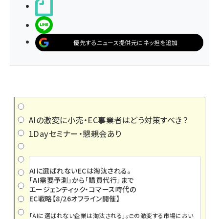
noteで書く
LINEで送る
優先するニュース提供元にネッ担を追加
AIの激変に小売・EC事業者はどう対策すべき？
1Dayセミナー・懇親会あり
AIに選ばれないECは淘汰される。
「AI需要予測」から「購買代行」まで
エージェンティック・コマース時代の
EC戦略【8/26オフライン開催】
「AIに選ばれない企業は淘汰される」――。この激変する市場におい