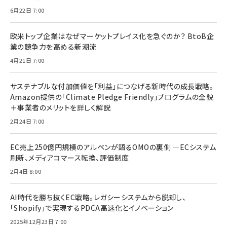
6月22日 7:00
欧米トップ企業はなぜマーケットプレイス化を急ぐのか？ BtoB企
業の競争力を高める新潮流
4月21日 7:00
サステナブルな付加価値を「利益」につなげる新時代の成長戦略。
Amazon提供の「Climate Pledge Friendly」プログラムの全貌
＋事業者のメリットを詳しく解説
2月24日 7:00
EC売上250億円規模のアルペンが語るOMOの裏側 ―ECシステム
刷新、メディアコマース転換、評価制度
2月4日 8:00
AI時代を勝ち抜くEC戦略。レガシーシステムから脱却し、
「Shopify」で実現するPDCA高速化とイノベーション
2025年12月23日 7:00