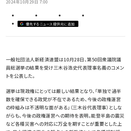
2024年10月29日 7:00
revico (744)
優先するニュース提供元に追加
参
一般社団法人新経済連盟は10月28日、第50回衆議院議
員総選挙の結果を受け三木谷浩史代表理事名義のコメン
トを公表した。
選挙は現政権にとっては厳しい結果となり、「単独で過半
数を確保できる政党が不在であるため、今後の政権運営
の枠組みは不透明な面がある」（三木谷代表理事）としな
がらも、今後の政権運営への期待を表明。能登半島の震災
など各種災害への対応に万全を期すことが重要とした上