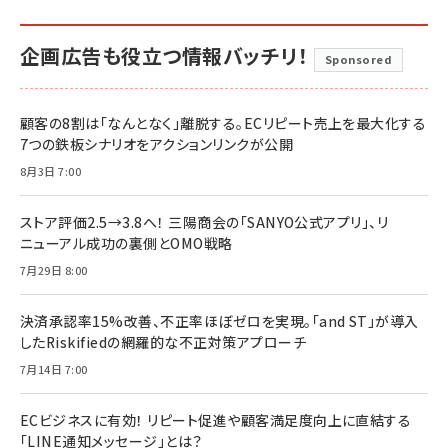
企画広告も役立つ情報バッチリ！
Sponsored
顧客の8割は「なんとなく」離脱する。ECリピート売上を最大化する
7つの鉄板シナリオをアクションリンクが公開
8月3日 7:00
ストア評価2.5→3.8へ！ 三陽商会の「SANYO公式アプリ」、リ
ニューアル成功の裏側とOMO戦略
7月29日 8:00
決済承認率15%改善、不正率ほぼゼロを実現。「and ST」が導入
したRiskifiedの網羅的な不正対策アプローチ
7月14日 7:00
ECビジネスに有効！ リピート促進や顧客満足度向上に直結する
「LINE通知メッセージ」とは？