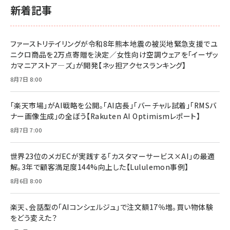
スペシャルエディション[王道エンタメの矜持／
￥1,980
新着記事
BTS]
￥2,200
￥1,100
ドリルを売るには穴を売れ
経営メモ 16年の起業家人生で得た知見
ファーストリテイリングが令和8年熊本地震の被災地緊急支援でユ
anan(アンアン)2026/07/08号 No.2502[2026
￥1,815
￥2,750
ニクロ商品を2万点寄贈を決定／女性向け空調ウェアを「イーザッ
年後半、あなたの恋と運命／山田涼介]
カマニアストア―ズ」が開発【ネッ担アクセスランキング】
￥880
Brand Shift(ブランド・シフト): 「信頼」で選ばれ
影響力の武器［新版］：人を動かす七つの原理
8月7日 8:00
る時代の成長戦略
￥3,190
ママ投資家が育休中に１億貯めた株式投資
￥2,420
￥1,870
「楽天市場」がAI戦略を公開。「AI店長」「バーチャル試着」「RMSバ
ナー画像生成」の全ぼう【Rakuten AI Optimismレポート】
フィードバック経営 「沈黙の組織」から「高め合う
マーケティングの真実 P&G・グリコで学んだ失敗
組織」へ
と成長の法則
8月7日 7:00
組織の成果を最大化する ルールのデザイン
￥3,080
￥2,200
￥1,980
世界23位のメガECが実践する「カスタマーサービス×AI」の最適
解。3年で顧客満足度144%向上した【Lululemon事例】
Amazonランキングをもっと見る
Amazonランキングをもっと見る
8月6日 8:00
Amazonランキングをもっと見る
楽天、会話型の「AIコンシェルジュ」で注文額17％増。買い物体験
をどう変えた？