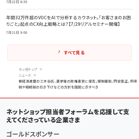
7月22日 8:30
年間32万件超のVOCをAIで分析するカウネット。「お客さまのお困
りごと」起点のCX向上戦略とは？【7/29リアルセミナー開催】
7月21日 9:00
すべて見る
ネッ担トップ
ニュース
パ
新経済連盟の三木谷氏、選挙後の政権運営に提言。規制緩和、円安是正、所得
税や相続税の引き下げなどの方針を国民に示すべき
ン
く
ず
ネットショップ担当者フォーラムを応援して支
えてくださっている企業さま
ゴールドスポンサー