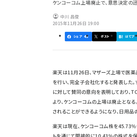
く
ケンコーコム上場廃止で、意思決定の
ず
中川 昌俊
2015年11月26日 19:00
45
シェア
ポスト
はてブ
楽天は11月26日、マザーズ上場で医
を行い、完全子会社化すると発表した。
に対して賛同の意向を表明しており、T
より、ケンコーコムの上場は廃止となる
されることができるようになり、日用品
楽天は現在、ケンコーコム株を45.73
トを通じて間接的に10.43％の株式を