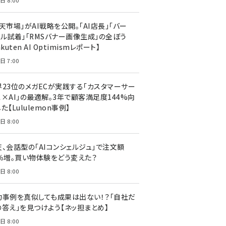
日 8:00
天市場」がAI戦略を公開。「AI店長」「バー
ャル試着」「RMSバナー画像生成」の全ぼう
akuten AI Optimismレポート】
日 7:00
界23位のメガECが実践する「カスタマーサー
ス×AI」の最適解。3年で顧客満足度144%向
た【Lululemon事例】
日 8:00
天、会話型の「AIコンシェルジュ」で注文額
7％増。買い物体験をどう変えた？
日 8:00
功事例を真似しても成果は出ない！？「自社だ
の答え」を見つけよう【ネッ担まとめ】
日 8:00