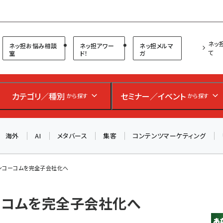
プ担当者フォーラム
ネッ
ネッ担お悩み相談
ネッ担アワー
ネッ担メルマ
て
室
ド！
ガ
カテゴリ／種別
セミナー／イベント
から探す
から探す
海外
AI
メタバース
集客
コンテンツマーケティング
ンコーコムを完全子会社化へ
ーコムを完全子会社化へ