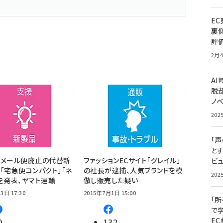
E
裏
評
2月4
A
脱却
ノ
202
「
と
コメール便廃止の代替新
ファッションECサイト「グレイル」
ビュ
「宅急便コンパクト」「ネ
の社長が逮捕、人気ブランドを模
202
を発表、ヤマト運輸
倣し販売した疑い
3日 17:30
2015年7月1日 15:00
「
で
E
0
132