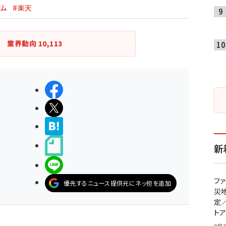
コム
#楽天
業界動向
10,113
シェアする
ポストする
>ブクマする
noteで書く
新
LINEで送る
フ
優先するニュース提供元にネッ担を追加
災
定
ト