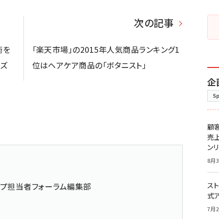
次の記事
術を
「楽天市場」の2015年人気商品ランキング1
ーズ
位はヘアケア商品の「ボタニスト」
企
S
顧
売
ン
8月3
ップ担当者フォーラム編集部
スト
式
7月2