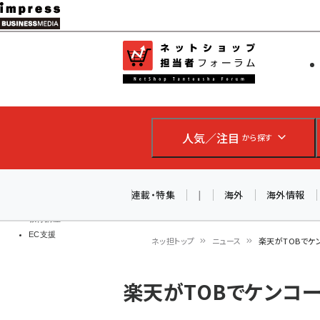
メ
イ
EC担当者
ネットショッ
ン
Web担当者
コ
製品導入
ン
企業IT
ソフト開発
テ
IoT・AI
人気／注目
から探す
ン
DCクラウド
研究・調査
ツ
エネルギー
に
連載・特集
|
海外
海外情報
ドローン
移
教育講座
EC支援
動
ネッ担トップ
ニュース
楽天がTOBでケ
パ
楽天がTOBでケンコ
ン