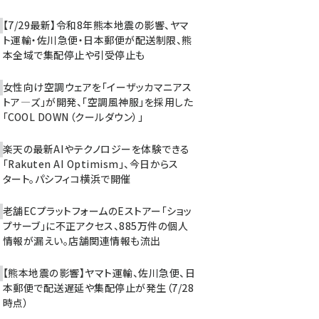
【7/29最新】令和8年熊本地震の影響、ヤマ
ト運輸・佐川急便・日本郵便が配送制限、熊
本全域で集配停止や引受停止も
女性向け空調ウェアを「イーザッカマニアス
トア―ズ」が開発、「空調風神服」を採用した
「COOL DOWN（クールダウン）」
楽天の最新AIやテクノロジーを体験できる
「Rakuten AI Optimism」、今日からス
タート。パシフィコ横浜で開催
老舗ECプラットフォームのEストアー「ショッ
プサーブ」に不正アクセス、885万件の個人
情報が漏えい。店舗関連情報も流出
【熊本地震の影響】ヤマト運輸、佐川急便、日
本郵便で配送遅延や集配停止が発生（7/28
時点）