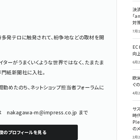
決
「a
対
7月1
時多発テロに触発されて、紛争地などの取材を開
E
向
イターがうまくいくような世界ではなく、たまたま
6月2
専門紙新聞社に入社。
欧
ぐ
間勤めたのち、ネットショップ担当者フォーラムに
4月2
サ
どは
nakagawa-m@impress.co.jp
まで
時代
Pl
の
俊
のプロフィールを見る
2月2