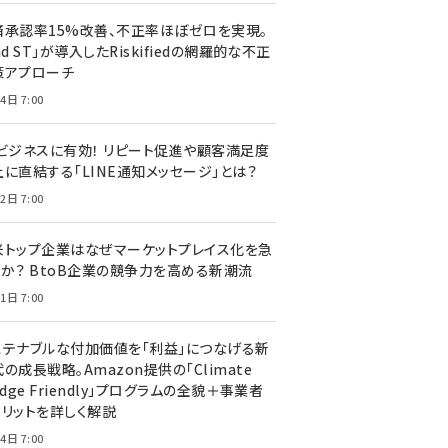
済承認率15%改善、不正率ほぼゼロを実現。
nd ST」が導入したRiskifiedの網羅的な不正
策アプローチ
4日 7:00
Cビジネスに有効！ リピート促進や顧客満足度
上に直結する「LINE通知メッセージ」とは？
2日 7:00
米トップ企業はなぜマーケットプレイス化を急
のか？ BtoB企業の競争力を高める新潮流
1日 7:00
ステナブルな付加価値を「利益」につなげる新
の成長戦略。Amazon提供の「Climate
edge Friendly」プログラムの全貌＋事業者
メリットを詳しく解説
4日 7:00