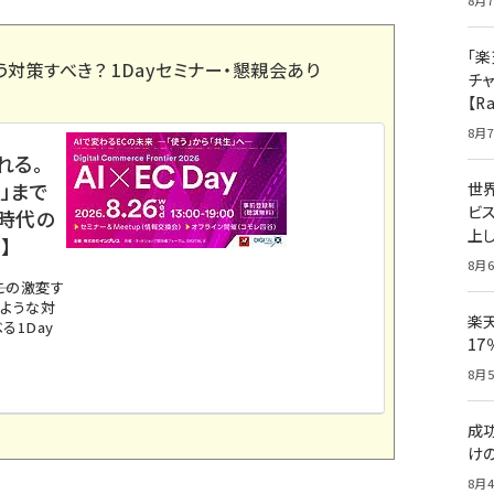
8月7
「楽
う対策すべき？ 1Dayセミナー・懇親会あり
チ
【R
8月7
れる。
」まで
世
ビ
ス時代の
上し
】
8月6
。この激変す
のような対
楽
る1Day
1
8月5
成
け
8月4