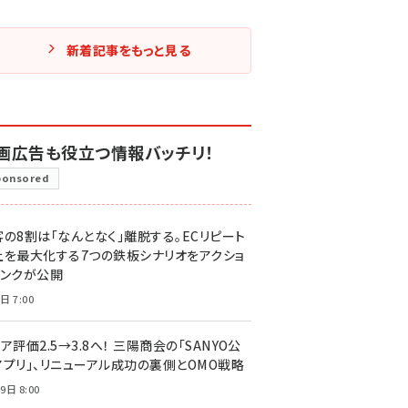
新着記事をもっと見る
画広告も役立つ情報バッチリ！
ponsored
客の8割は「なんとなく」離脱する。ECリピート
上を最大化する7つの鉄板シナリオをアクショ
リンクが公開
日 7:00
ア評価2.5→3.8へ！ 三陽商会の「SANYO公
アプリ」、リニューアル成功の裏側とOMO戦略
9日 8:00