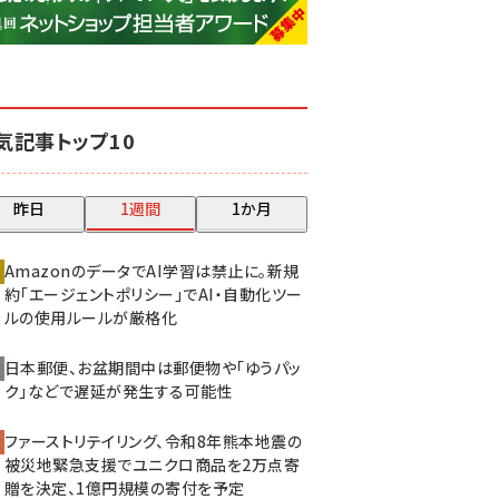
base (1079)
ビィ・フォアード (776)
revico (744)
気記事トップ10
昨日
1週間
1か月
AmazonのデータでAI学習は禁止に。新規
約「エージェントポリシー」でAI・自動化ツー
ルの使用ルールが厳格化
日本郵便、お盆期間中は郵便物や「ゆうパッ
ク」などで遅延が発生する可能性
ファーストリテイリング、令和8年熊本地震の
被災地緊急支援でユニクロ商品を2万点寄
贈を決定、1億円規模の寄付を予定