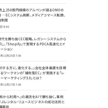
C売上250億円規模のアルペンが語るOMOの
側 ―ECシステム刷新、メディアコマース転換、
価制度
日 8:00
I時代を勝ち抜くEC戦略。レガシーシステムから
し、「Shopify」で実現するPDCA高速化とイ
ベーション
5年12月23日 7:00
声のする方に、進化する。」会社全体最適を目標
するワークマンの「補完型EC」 が実践する「レ
ーマーケティング3.0」とは？
5年12月17日 7:00
所有から利用へ」の潮流をAIで勝ち抜く。事例
学ぶレンタル・リユースビジネスの成功法則と
C構築術