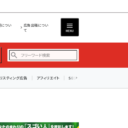
担につい
広告出稿につい
て
MENU
リスティング広告
アフィリエイト
SEO
メール
ソーシャル
amazon (2253)
yahoo (1905)
楽天 (1873)
ecbeing (1210)
アスクル (1122)