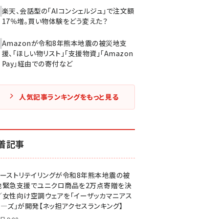
楽天、会話型の「AIコンシェルジュ」で注文額
17％増。買い物体験をどう変えた？
Amazonが令和8年熊本地震の被災地支
援、「ほしい物リスト」「支援物資」「Amazon
Pay」経由での寄付など
人気記事ランキングをもっと見る
着記事
ァーストリテイリングが令和8年熊本地震の被
地緊急支援でユニクロ商品を2万点寄贈を決
／女性向け空調ウェアを「イーザッカマニアス
ア―ズ」が開発【ネッ担アクセスランキング】