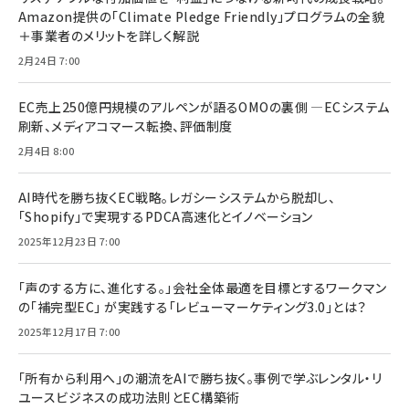
Amazon提供の「Climate Pledge Friendly」プログラムの全貌
＋事業者のメリットを詳しく解説
2月24日 7:00
EC売上250億円規模のアルペンが語るOMOの裏側 ―ECシステム
刷新、メディアコマース転換、評価制度
2月4日 8:00
AI時代を勝ち抜くEC戦略。レガシーシステムから脱却し、
「Shopify」で実現するPDCA高速化とイノベーション
2025年12月23日 7:00
「声のする方に、進化する。」会社全体最適を目標とするワークマン
の「補完型EC」 が実践する「レビューマーケティング3.0」とは？
2025年12月17日 7:00
「所有から利用へ」の潮流をAIで勝ち抜く。事例で学ぶレンタル・リ
ユースビジネスの成功法則とEC構築術