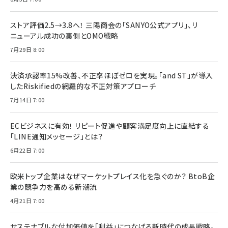
ストア評価2.5→3.8へ！ 三陽商会の「SANYO公式アプリ」、リ
ニューアル成功の裏側とOMO戦略
7月29日 8:00
決済承認率15%改善、不正率ほぼゼロを実現。「and ST」が導入
したRiskifiedの網羅的な不正対策アプローチ
7月14日 7:00
ECビジネスに有効！ リピート促進や顧客満足度向上に直結する
「LINE通知メッセージ」とは？
6月22日 7:00
欧米トップ企業はなぜマーケットプレイス化を急ぐのか？ BtoB企
業の競争力を高める新潮流
4月21日 7:00
サステナブルな付加価値を「利益」につなげる新時代の成長戦略。