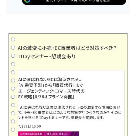
AIの激変に小売・EC事業者はどう対策すべき？
1Dayセミナー・懇親会あり
AIに選ばれないECは淘汰される。
「AI需要予測」から「購買代行」まで
エージェンティック・コマース時代の
EC戦略【8/26オフライン開催】
「AIに選ばれない企業は淘汰される」――。この激変する市場におい
て、小売・EC事業者はどのような対策を打つべきなのか？ そのヒ
ントを学べる1Dayセミナーです。懇親会も実施します。
7月23日 15:50