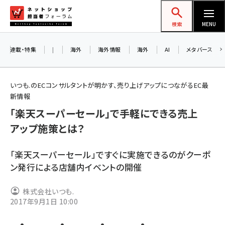
メ
ネットショップ担当者フォーラム
イ
検索
MENU
ン
コ
連載・特集
|
海外
海外情報
海外
AI
メタバース
お知ら
ン
AI
テ
アル
いつも.のECコンサルタントが明かす、売り上げアップにつながるEC最
ン
新情報
ツ
「楽天スーパーセール」で手軽にできる売上
amazon (2259)
に
アップ施策とは？
8/
yahoo (1908)
移
交流
動
楽天 (1876)
「楽天スーパーセール」ですぐに実施できるのがクーポ
ン発行による店舗内イベントの開催
ecbeing (1211)
アスクル (1122)
株式会社いつも.
2017年9月1日 10:00
base (1083)
ビィ・フォアード (781)