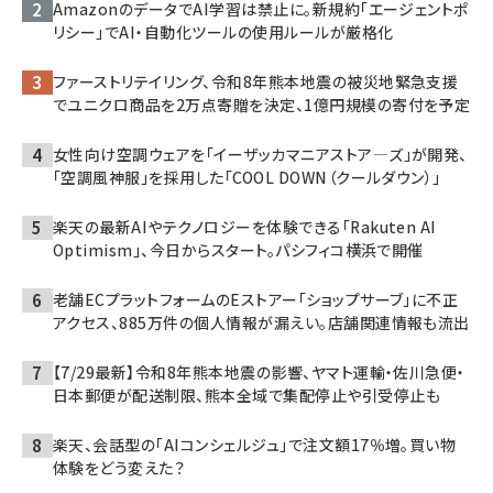
AmazonのデータでAI学習は禁止に。新規約「エージェントポ
リシー」でAI・自動化ツールの使用ルールが厳格化
ファーストリテイリング、令和8年熊本地震の被災地緊急支援
でユニクロ商品を2万点寄贈を決定、1億円規模の寄付を予定
女性向け空調ウェアを「イーザッカマニアストア―ズ」が開発、
「空調風神服」を採用した「COOL DOWN（クールダウン）」
楽天の最新AIやテクノロジーを体験できる「Rakuten AI
Optimism」、今日からスタート。パシフィコ横浜で開催
老舗ECプラットフォームのEストアー「ショップサーブ」に不正
アクセス、885万件の個人情報が漏えい。店舗関連情報も流出
【7/29最新】令和8年熊本地震の影響、ヤマト運輸・佐川急便・
日本郵便が配送制限、熊本全域で集配停止や引受停止も
楽天、会話型の「AIコンシェルジュ」で注文額17％増。買い物
体験をどう変えた？