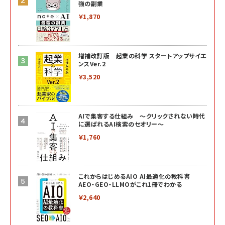
強の副業
￥1,870
増補改訂版 起業の科学 スタートアップサイエ
ンスVer.2
￥3,520
AIで集客する仕組み ～クリックされない時代
に選ばれるAI検索のセオリー～
￥1,760
これからはじめるAIO AI最適化の教科書
AEO・GEO・LLMOがこれ1冊でわかる
￥2,640