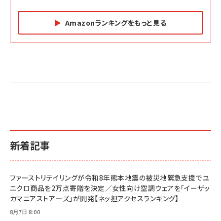
Amazonランキングをもっと見る
Amazon マーケティング・セールス全般関連書籍 の
Amazon ビジネス・経済関連書籍 の売れ筋ランキン
Amazon 経営戦略関連書籍 の売れ筋ランキング
売れ筋ランキング
グ
更新日時：2026/06/26 19:05
更新日時：2026/06/26 19:05
更新日時：2026/06/26 19:05
2億円を売り上げたプロが教える note×AI 最強の
anan(アンアン)2026/07/01号 No.2501[魅せる
ベインキャピタル 企業価値向上力の秘密
副業
カラダ2026／宮舘涼太]
￥2,640
￥1,870
￥880
イシューからはじめよ［改訂版］――知的生産の「シンプ
小さな会社は戦略が9割
anan(アンアン)2026/06/24号 No.2500増刊
ルな本質」
スペシャルエディション[王道エンタメの矜持／
￥1,980
新着記事
BTS]
￥2,200
￥1,100
ドリルを売るには穴を売れ
経営メモ 16年の起業家人生で得た知見
ファーストリテイリングが令和8年熊本地震の被災地緊急支援でユ
anan(アンアン)2026/07/08号 No.2502[2026
￥1,815
￥2,750
ニクロ商品を2万点寄贈を決定／女性向け空調ウェアを「イーザッ
年後半、あなたの恋と運命／山田涼介]
カマニアストア―ズ」が開発【ネッ担アクセスランキング】
￥880
Brand Shift(ブランド・シフト): 「信頼」で選ばれ
影響力の武器［新版］：人を動かす七つの原理
8月7日 8:00
る時代の成長戦略
￥3,190