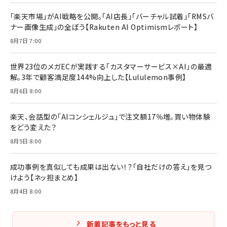
ママ投資家が育休中に１億貯めた株式投資
￥2,420
￥1,870
「楽天市場」がAI戦略を公開。「AI店長」「バーチャル試着」「RMSバ
ナー画像生成」の全ぼう【Rakuten AI Optimismレポート】
フィードバック経営 「沈黙の組織」から「高め合う
マーケティングの真実 P&G・グリコで学んだ失敗
組織」へ
と成長の法則
8月7日 7:00
組織の成果を最大化する ルールのデザイン
￥3,080
￥2,200
￥1,980
世界23位のメガECが実践する「カスタマーサービス×AI」の最適
解。3年で顧客満足度144%向上した【Lululemon事例】
Amazonランキングをもっと見る
Amazonランキングをもっと見る
8月6日 8:00
Amazonランキングをもっと見る
楽天、会話型の「AIコンシェルジュ」で注文額17％増。買い物体験
をどう変えた？
8月5日 8:00
成功事例を真似しても成果は出ない！？「自社だけの答え」を見つ
けよう【ネッ担まとめ】
8月4日 8:00
新着記事をもっと見る