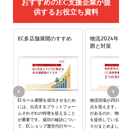
イシューからはじめよ［改訂版］――知的生産の「シンプ
小さな会社は戦略が9割
anan(アンアン)2026/06/24号 No.2500増刊
ルな本質」
スペシャルエディション[王道エンタメの矜持／
￥1,980
BTS]
￥2,200
￥1,100
ドリルを売るには穴を売れ
経営メモ 16年の起業家人生で得た知見
anan(アンアン)2026/07/08号 No.2502[2026
￥1,815
￥2,750
年後半、あなたの恋と運命／山田涼介]
￥880
Brand Shift(ブランド・シフト): 「信頼」で選ばれ
影響力の武器［新版］：人を動かす七つの原理
る時代の成長戦略
￥3,190
ママ投資家が育休中に１億貯めた株式投資
￥2,420
￥1,870
フィードバック経営 「沈黙の組織」から「高め合う
マーケティングの真実 P&G・グリコで学んだ失敗
組織」へ
と成長の法則
組織の成果を最大化する ルールのデザイン
￥3,080
￥2,200
￥1,980
Amazonランキングをもっと見る
Amazonランキングをもっと見る
Amazonランキングをもっと見る