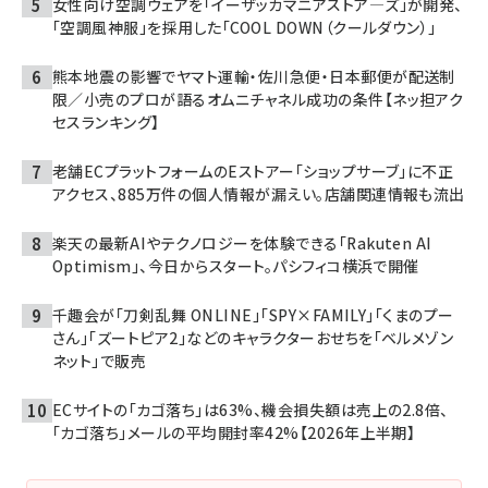
女性向け空調ウェアを「イーザッカマニアストア―ズ」が開発、
「空調風神服」を採用した「COOL DOWN（クールダウン）」
熊本地震の影響でヤマト運輸・佐川急便・日本郵便が配送制
限／小売のプロが語るオムニチャネル成功の条件【ネッ担アク
セスランキング】
老舗ECプラットフォームのEストアー「ショップサーブ」に不正
アクセス、885万件の個人情報が漏えい。店舗関連情報も流出
楽天の最新AIやテクノロジーを体験できる「Rakuten AI
Optimism」、今日からスタート。パシフィコ横浜で開催
千趣会が「刀剣乱舞 ONLINE」「SPY×FAMILY」「くまのプー
さん」「ズートピア2」などのキャラクターおせちを「ベルメゾン
ネット」で販売
ECサイトの「カゴ落ち」は63%、機会損失額は売上の2.8倍、
「カゴ落ち」メールの平均開封率42%【2026年上半期】