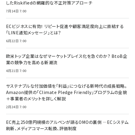
したRiskifiedの網羅的な不正対策アプローチ
7月14日 7:00
ECビジネスに有効！ リピート促進や顧客満足度向上に直結する
「LINE通知メッセージ」とは？
6月22日 7:00
欧米トップ企業はなぜマーケットプレイス化を急ぐのか？ BtoB企
業の競争力を高める新潮流
4月21日 7:00
サステナブルな付加価値を「利益」につなげる新時代の成長戦略。
Amazon提供の「Climate Pledge Friendly」プログラムの全貌
＋事業者のメリットを詳しく解説
2月24日 7:00
EC売上250億円規模のアルペンが語るOMOの裏側 ―ECシステム
刷新、メディアコマース転換、評価制度