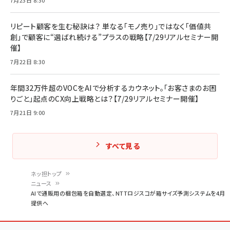
リピート顧客を生む秘訣は？ 単なる「モノ売り」ではなく「価値共
創」で顧客に“選ばれ続ける”プラスの戦略【7/29リアルセミナー開
催】
7月22日 8:30
年間32万件超のVOCをAIで分析するカウネット。「お客さまのお困
りごと」起点のCX向上戦略とは？【7/29リアルセミナー開催】
7月21日 9:00
すべて見る
ネッ担トップ
ニュース
パ
AIで通販用の梱包箱を自動選定、NTTロジスコが箱サイズ予測システムを4月
提供へ
ン
く