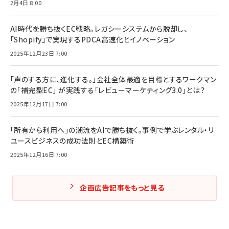
2月4日 8:00
AI時代を勝ち抜くEC戦略。レガシーシステムから脱却し、
「Shopify」で実現するPDCA高速化とイノベーション
2025年12月23日 7:00
「声のする方に、進化する。」会社全体最適を目標とするワークマン
の「補完型EC」 が実践する「レビューマーケティング3.0」とは？
2025年12月17日 7:00
「所有から利用へ」の潮流をAIで勝ち抜く。事例で学ぶレンタル・リ
ユースビジネスの成功法則とEC構築術
2025年12月16日 7:00
企画広告記事をもっと見る