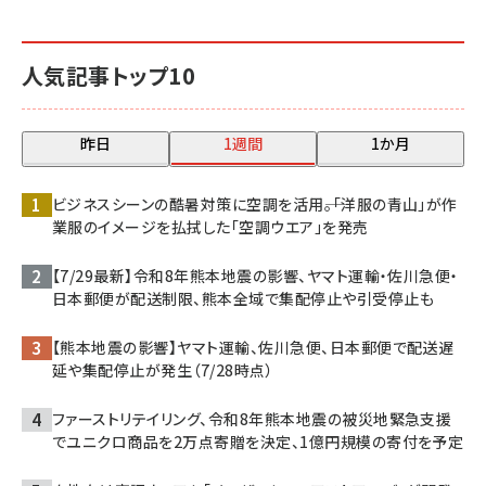
人気記事トップ10
昨日
1週間
1か月
ビジネスシーンの酷暑対策に空調を活用――。「洋服の青山」が作
業服のイメージを払拭した「空調ウエア」を発売
【7/29最新】令和8年熊本地震の影響、ヤマト運輸・佐川急便・
日本郵便が配送制限、熊本全域で集配停止や引受停止も
【熊本地震の影響】ヤマト運輸、佐川急便、日本郵便で配送遅
延や集配停止が発生（7/28時点）
ファーストリテイリング、令和8年熊本地震の被災地緊急支援
でユニクロ商品を2万点寄贈を決定、1億円規模の寄付を予定