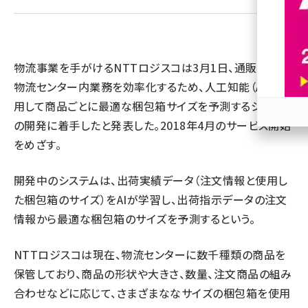
revico (737)
物流事業を手がけるNTTロジスコは3月1日、通販・ECの
物流センター内業務を効率化するため、人工知能（AI）を活
用して商品ごとに最適な梱包箱サイズを予測するシステム
の開発に着手したと発表した。2018年4月のサービス開始
参加
をめざす。
開発中のシステムは、出荷実績データ（注文情報と使用し
た梱包箱のサイズ）をAIが学習し、出荷指示データの注文
情報から最適な梱包箱のサイズを予測するという。
NTTロジスコは現在、物流センターに数千種類の商品を
保管しており、商品の形状や大きさ、数量、注文商品の組み
合わせなどに応じて、さまざまななサイズの梱包箱を使用