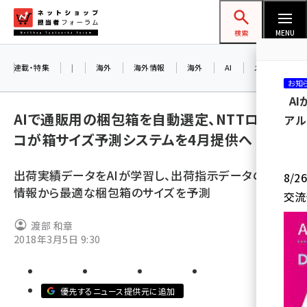
メ
ネットショップ担当者フォーラム
イ
検索
MENU
ン
コ
連載・特集
|
海外
海外情報
海外
AI
メタバース
お知
ン
A
テ
AIで通販用の梱包箱を自動選定、NTTロジス
アル
ン
コが箱サイズ予測システムを4月提供へ
ツ
amazon (2236)
に
出荷実績データをAIが学習し、出荷指示データの注文
8/
yahoo (1896)
移
情報から最適な梱包箱のサイズを予測
交流
動
楽天 (1865)
渡部 和章
ecbeing (1204)
2018年3月5日 9:30
アスクル (1112)
base (1068)
優先するニュース提供元に追加
ビィ・フォアード (769)