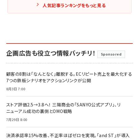
人気記事ランキングをもっと見る
企画広告も役立つ情報バッチリ！
Sponsored
顧客の8割は「なんとなく」離脱する。ECリピート売上を最大化する
7つの鉄板シナリオをアクションリンクが公開
8月3日 7:00
ストア評価2.5→3.8へ！ 三陽商会の「SANYO公式アプリ」、リ
ニューアル成功の裏側とOMO戦略
7月29日 8:00
決済承認率15%改善、不正率ほぼゼロを実現。「and ST」が導入