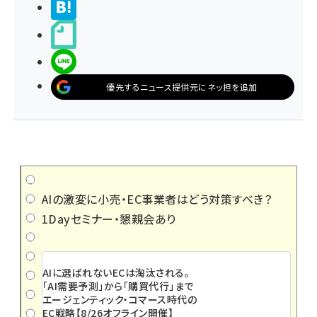
>ブクマする
noteで書く
LINEで送る
優先するニュース提供元にネッ担を追加
AIの激変に小売・EC事業者はどう対策すべき？
1Dayセミナー・懇親会あり
AIに選ばれないECは淘汰される。
「AI需要予測」から「購買代行」まで
エージェンティック・コマース時代の
EC戦略【8/26オフライン開催】