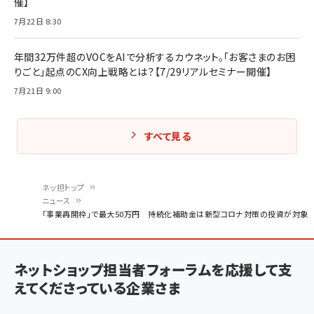
催】
7月22日 8:30
年間32万件超のVOCをAIで分析するカウネット。「お客さまのお困
りごと」起点のCX向上戦略とは？【7/29リアルセミナー開催】
7月21日 9:00
すべて見る
ネッ担トップ
ニュース
パ
「事業再開枠」で最大50万円 持続化補助金は新型コロナ対策の投資が対象
ン
く
ネットショップ担当者フォーラムを応援して支
ず
えてくださっている企業さま