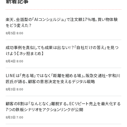
新着記事
￥2,200
￥1,100
ドリルを売るには穴を売れ
経営メモ 16年の起業家人生で得た知見
楽天、会話型の「AIコンシェルジュ」で注文額17％増。買い物体験
anan(アンアン)2026/07/08号 No.2502[2026
￥1,815
￥2,750
をどう変えた？
年後半、あなたの恋と運命／山田涼介]
￥880
8月5日 8:00
Brand Shift(ブランド・シフト): 「信頼」で選ばれ
影響力の武器［新版］：人を動かす七つの原理
る時代の成長戦略
￥3,190
ママ投資家が育休中に１億貯めた株式投資
成功事例を真似しても成果は出ない！？「自社だけの答え」を見つ
￥2,420
￥1,870
けよう【ネッ担まとめ】
フィードバック経営 「沈黙の組織」から「高め合う
8月4日 8:00
マーケティングの真実 P&G・グリコで学んだ失敗
組織」へ
と成長の法則
組織の成果を最大化する ルールのデザイン
￥3,080
￥2,200
LINEは「売る場」ではなく「距離を縮める場」。阪急交通社・宇和川
￥1,980
匠氏が語る、顧客の意思決定を支えるデジタル戦略
8月3日 8:00
Amazonランキングをもっと見る
Amazonランキングをもっと見る
Amazonランキングをもっと見る
顧客の8割は「なんとなく」離脱する。ECリピート売上を最大化する
7つの鉄板シナリオをアクションリンクが公開
8月3日 7:00