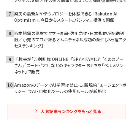
アクセス、885万件の個人情報が漏えい。店舗関連情報も流出
楽天の最新AIやテクノロジーを体験できる「Rakuten AI
Optimism」、今日からスタート。パシフィコ横浜で開催
熊本地震の影響でヤマト運輸・佐川急便・日本郵便が配送制
限／小売のプロが語るオムニチャネル成功の条件【ネッ担アク
セスランキング】
千趣会が「刀剣乱舞 ONLINE」「SPY×FAMILY」「くまのプー
さん」「ズートピア2」などのキャラクターおせちを「ベルメゾン
ネット」で販売
AmazonのデータでAI学習は禁止に。新規約「エージェントポ
リシー」でAI・自動化ツールの使用ルールが厳格化
人気記事ランキングをもっと見る