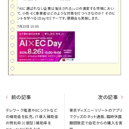
「AIに選ばれない企業は淘汰される」――。この激変する市場におい
て、小売・EC事業者はどのような対策を打つべきなのか？ そのヒ
ントを学べる1Dayセミナーです。懇親会も実施します。
7月23日 15:50
前の記事
次の記事
テレワーク推進やECシフトなど
東京ディズニーリゾートのアプリ
の補助金を拡充。IT導入補助金
でグッズのネット通販、臨時休園
の特別枠（C類型）補助率を
期間限定で自宅からの購入を実