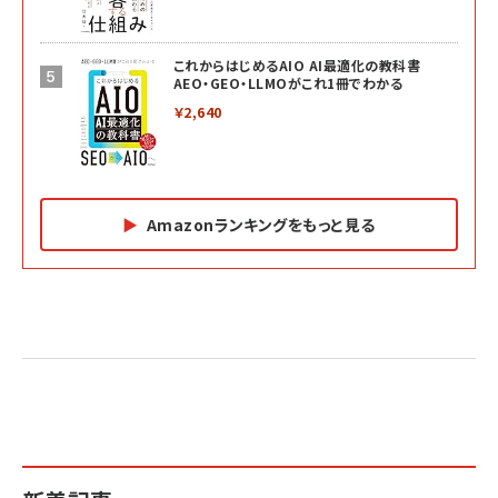
これからはじめるAIO AI最適化の教科書
AEO・GEO・LLMOがこれ1冊でわかる
￥2,640
Amazonランキングをもっと見る
Amazon マーケティング・セールス全般関連書籍 の
Amazon ビジネス・経済関連書籍 の売れ筋ランキン
Amazon 経営戦略関連書籍 の売れ筋ランキング
売れ筋ランキング
グ
更新日時：2026/06/26 19:05
更新日時：2026/06/26 19:05
更新日時：2026/06/26 19:05
2億円を売り上げたプロが教える note×AI 最強の
anan(アンアン)2026/07/01号 No.2501[魅せる
ベインキャピタル 企業価値向上力の秘密
副業
カラダ2026／宮舘涼太]
￥2,640
￥1,870
￥880
イシューからはじめよ［改訂版］――知的生産の「シンプ
小さな会社は戦略が9割
anan(アンアン)2026/06/24号 No.2500増刊
ルな本質」
スペシャルエディション[王道エンタメの矜持／
￥1,980
BTS]