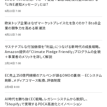
「LINE通知メッセージ」とは？
6月22日 7:00
欧米トップ企業はなぜマーケットプレイス化を急ぐのか？ BtoB企
業の競争力を高める新潮流
4月21日 7:00
サステナブルな付加価値を「利益」につなげる新時代の成長戦略。
Amazon提供の「Climate Pledge Friendly」プログラムの全貌
＋事業者のメリットを詳しく解説
2月24日 7:00
EC売上250億円規模のアルペンが語るOMOの裏側 ―ECシステム
刷新、メディアコマース転換、評価制度
2月4日 8:00
AI時代を勝ち抜くEC戦略。レガシーシステムから脱却し、
「Shopify」で実現するPDCA高速化とイノベーション