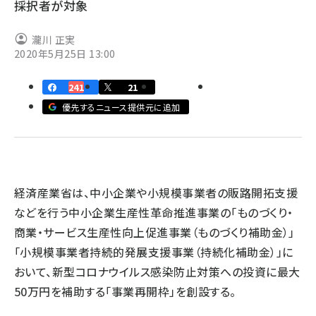
採択者が対象
revico (738)
瀧川 正実
2020年5月25日 13:00
241
21
優先するニュース提供元に追加
参加
経済産業省は、中小企業や小規模事業者の販路開拓支援
などを行う中小企業生産性革命推進事業の「ものづくり・
商業・サービス生産性向上促進事業（ものづくり補助金）」
「小規模事業者持続的発展支援事業（持続化補助金）」に
おいて、新型コロナウイルス感染防止対策への投資に最大
50万円を補助する「事業再開枠」を創設する。