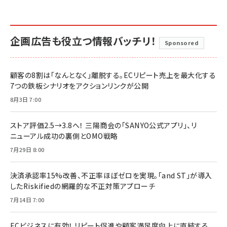
企画広告も役立つ情報バッチリ！
Sponsored
顧客の8割は「なんとなく」離脱する。ECリピート売上を最大化する
7つの鉄板シナリオをアクションリンクが公開
8月3日 7:00
ストア評価2.5→3.8へ！ 三陽商会の「SANYO公式アプリ」、リ
ニューアル成功の裏側とOMO戦略
7月29日 8:00
決済承認率15%改善、不正率ほぼゼロを実現。「and ST」が導入
したRiskifiedの網羅的な不正対策アプローチ
7月14日 7:00
ECビジネスに有効！ リピート促進や顧客満足度向上に直結する