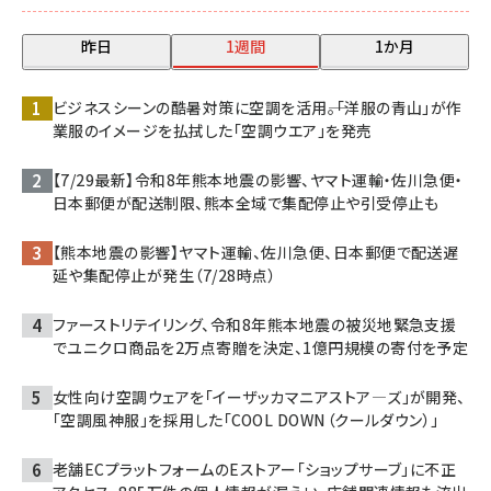
昨日
1週間
1か月
ビジネスシーンの酷暑対策に空調を活用――。「洋服の青山」が作
業服のイメージを払拭した「空調ウエア」を発売
【7/29最新】令和8年熊本地震の影響、ヤマト運輸・佐川急便・
日本郵便が配送制限、熊本全域で集配停止や引受停止も
【熊本地震の影響】ヤマト運輸、佐川急便、日本郵便で配送遅
延や集配停止が発生（7/28時点）
ファーストリテイリング、令和8年熊本地震の被災地緊急支援
でユニクロ商品を2万点寄贈を決定、1億円規模の寄付を予定
女性向け空調ウェアを「イーザッカマニアストア―ズ」が開発、
「空調風神服」を採用した「COOL DOWN（クールダウン）」
老舗ECプラットフォームのEストアー「ショップサーブ」に不正