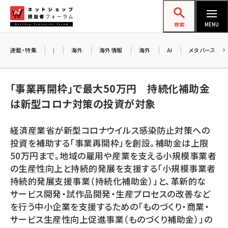
メ
ネットショップ担当者フォーラム
イ
検索
MENU
ン
コ
連載・特集
|
海外
海外情報
海外
AI
メタバース
お知ら
ン
AI
テ
アル
「事業再開枠」で最大50万円 持続化補助金
ン
は新型コロナ対策の投資が対象
ツ
amazon (2243)
に
経済産業省が新型コロナウイルス感染防止対策への
8/
yahoo (1898)
移
投資を補助する「事業再開枠」を創設。補助金は上限
交流
動
楽天 (1869)
50万円まで。地域の雇用や産業を支える小規模事業者
の生産性向上と持続的発展を支援する「小規模事業者
ecbeing (1205)
持続的発展支援事業（持続化補助金）」と、革新的な
アスクル (1115)
サービス開発・試作品開発・生産プロセスの改善など
を行う中小企業を支援するための「ものづくり・商業・
base (1070)
サービス生産性向上促進事業（ものづくり補助金）」の
ビィ・フォアード (772)