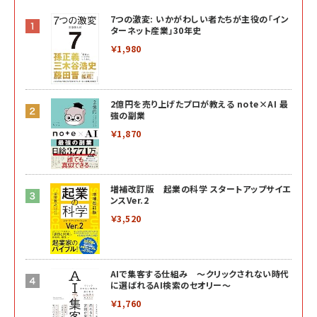
7つの激変: いかがわしい者たちが主役の「イン
ターネット産業」30年史
￥1,980
2億円を売り上げたプロが教える note×AI 最
強の副業
￥1,870
増補改訂版 起業の科学 スタートアップサイエ
ンスVer.2
￥3,520
AIで集客する仕組み ～クリックされない時代
に選ばれるAI検索のセオリー～
￥1,760