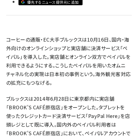
優先するニュース提供元に追加
revico (739)
コーヒーの通販・EC大手ブルックスは10月16日、国内・海
外向けのオンラインショップと実店舗に決済サービス「ペ
参
イパル」を導入した。実店舗とオンライン双方でペイパルを
利用できるようにする。こうしたペイパルを用いたオムニ
チャネル化の実現は日本初の事例という。海外観光客対応
の拡充にもつなげる。
ブルックスは2014年6月28日に東京都内に実店舗
「BROOK'S CAFÉ原宿店」をオープンした。タブレットを
使ったクレジットカード決済サービス「PayPal Here」を店
頭レジとして既に導入。国内外のペイパル利用者は
「BROOK'S CAFÉ原宿店」において、ペイパルアカウントで