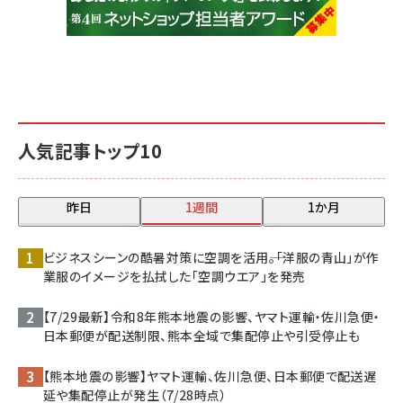
人気記事トップ10
昨日
1週間
1か月
ビジネスシーンの酷暑対策に空調を活用――。「洋服の青山」が作
業服のイメージを払拭した「空調ウエア」を発売
【7/29最新】令和8年熊本地震の影響、ヤマト運輸・佐川急便・
日本郵便が配送制限、熊本全域で集配停止や引受停止も
【熊本地震の影響】ヤマト運輸、佐川急便、日本郵便で配送遅
延や集配停止が発生（7/28時点）