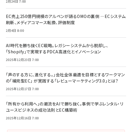
2月24日 7:00
EC売上250億円規模のアルペンが語るOMOの裏側 ―ECシステム
刷新、メディアコマース転換、評価制度
2月4日 8:00
AI時代を勝ち抜くEC戦略。レガシーシステムから脱却し、
「Shopify」で実現するPDCA高速化とイノベーション
2025年12月23日 7:00
「声のする方に、進化する。」会社全体最適を目標とするワークマン
の「補完型EC」 が実践する「レビューマーケティング3.0」とは？
2025年12月17日 7:00
「所有から利用へ」の潮流をAIで勝ち抜く。事例で学ぶレンタル・リ
ユースビジネスの成功法則とEC構築術
2025年12月16日 7:00