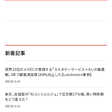
Amazon マーケティング・セールス全般関連書籍 の
Amazon ビジネス・経済関連書籍 の売れ筋ランキン
Amazon 経営戦略関連書籍 の売れ筋ランキング
売れ筋ランキング
グ
更新日時：2026/06/26 19:05
更新日時：2026/06/26 19:05
更新日時：2026/06/26 19:05
2億円を売り上げたプロが教える note×AI 最強の
anan(アンアン)2026/07/01号 No.2501[魅せる
ベインキャピタル 企業価値向上力の秘密
副業
カラダ2026／宮舘涼太]
￥2,640
￥1,870
￥880
イシューからはじめよ［改訂版］――知的生産の「シンプ
小さな会社は戦略が9割
anan(アンアン)2026/06/24号 No.2500増刊
ルな本質」
スペシャルエディション[王道エンタメの矜持／
￥1,980
新着記事
BTS]
￥2,200
￥1,100
ドリルを売るには穴を売れ
経営メモ 16年の起業家人生で得た知見
世界23位のメガECが実践する「カスタマーサービス×AI」の最適
anan(アンアン)2026/07/08号 No.2502[2026
￥1,815
￥2,750
解。3年で顧客満足度144%向上した【Lululemon事例】
年後半、あなたの恋と運命／山田涼介]
￥880
8月6日 8:00
Brand Shift(ブランド・シフト): 「信頼」で選ばれ
影響力の武器［新版］：人を動かす七つの原理
る時代の成長戦略
￥3,190
ママ投資家が育休中に１億貯めた株式投資
楽天、会話型の「AIコンシェルジュ」で注文額17％増。買い物体験
￥2,420
￥1,870
をどう変えた？
フィードバック経営 「沈黙の組織」から「高め合う
8月5日 8:00
マーケティングの真実 P&G・グリコで学んだ失敗
組織」へ
と成長の法則