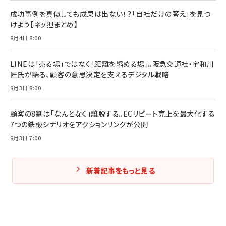
組織の成果を最大化する ルールのデザイン
￥3,080
￥2,200
成功事例を真似しても成果は出ない！？「自社だけの答え」を見つ
￥1,980
けよう【ネッ担まとめ】
8月4日 8:00
Amazonランキングをもっと見る
Amazonランキングをもっと見る
Amazonランキングをもっと見る
LINEは「売る場」ではなく「距離を縮める場」。阪急交通社・宇和川
匠氏が語る、顧客の意思決定を支えるデジタル戦略
8月3日 8:00
顧客の8割は「なんとなく」離脱する。ECリピート売上を最大化する
7つの鉄板シナリオをアクションリンクが公開
8月3日 7:00
新着記事をもっと見る