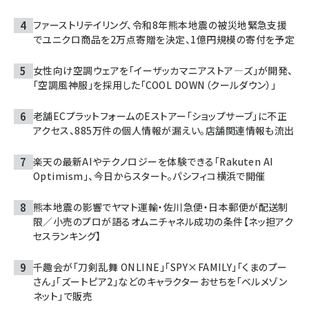
ファーストリテイリング、令和8年熊本地震の被災地緊急支援
でユニクロ商品を2万点寄贈を決定、1億円規模の寄付を予定
女性向け空調ウェアを「イーザッカマニアストア―ズ」が開発、
「空調風神服」を採用した「COOL DOWN（クールダウン）」
老舗ECプラットフォームのEストアー「ショップサーブ」に不正
アクセス、885万件の個人情報が漏えい。店舗関連情報も流出
楽天の最新AIやテクノロジーを体験できる「Rakuten AI
Optimism」、今日からスタート。パシフィコ横浜で開催
熊本地震の影響でヤマト運輸・佐川急便・日本郵便が配送制
限／小売のプロが語るオムニチャネル成功の条件【ネッ担アク
セスランキング】
千趣会が「刀剣乱舞 ONLINE」「SPY×FAMILY」「くまのプー
さん」「ズートピア2」などのキャラクターおせちを「ベルメゾン
ネット」で販売