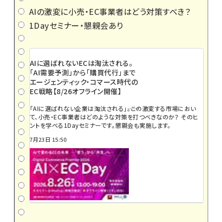
AIの激変に小売・EC事業者はどう対策すべき？
1Dayセミナー・懇親会あり
AIに選ばれないECは淘汰される。
「AI需要予測」から「購買代行」まで
エージェンティック・コマース時代の
EC戦略【8/26オフライン開催】
「AIに選ばれない企業は淘汰される」――。この激変する市場におい
て、小売・EC事業者はどのような対策を打つべきなのか？ そのヒ
ントを学べる1Dayセミナーです。懇親会も実施します。
7月23日 15:50