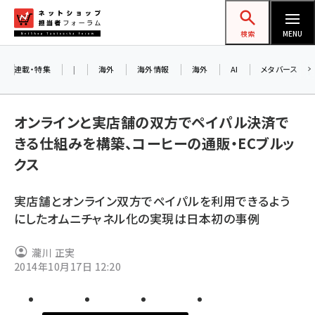
メ
ネットショップ担当者フォーラム
イ
検索
MENU
ン
コ
連載・特集
|
海外
海外情報
海外
AI
メタバース
ン
お
テ
A
オンラインと実店舗の双方でペイパル決済で
ン
ア
きる仕組みを構築、コーヒーの通販・ECブルッ
ツ
amazon (2245)
クス
に
yahoo (1900)
8
移
実店舗とオンライン双方でペイパルを利用できるよう
交
動
楽天 (1871)
にしたオムニチャネル化の実現は日本初の事例
ecbeing (1207)
瀧川 正実
アスクル (1118)
2014年10月17日 12:20
base (1071)
ビィ・フォアード (773)