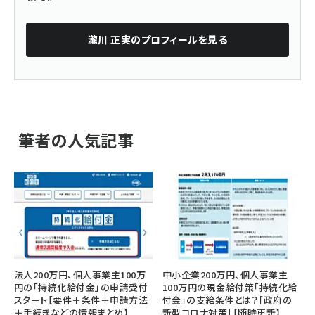
瀧川 正実
のプロフィールを見る
筆者の人気記事
法人200万円、個人事業主100万
中小企業200万円、個人事業主
円の「持続化給付金」の申請受付
100万円の現金給付策「持続化給
スタート【要件＋条件＋申請方法
付金」の支給条件とは？［政府の
＋手続きなどの情報まとめ】
新型コロナ対策］【随時更新】