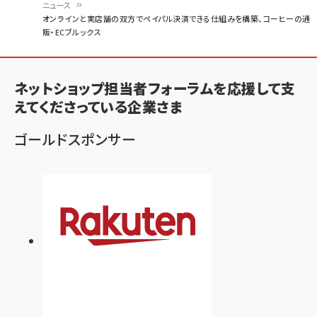
ニュース
パ
オンラインと実店舗の双方でペイパル決済できる仕組みを構築、コーヒーの通
販・ECブルックス
ン
く
ず
ネットショップ担当者フォーラムを応援して支
えてくださっている企業さま
ゴールドスポンサー