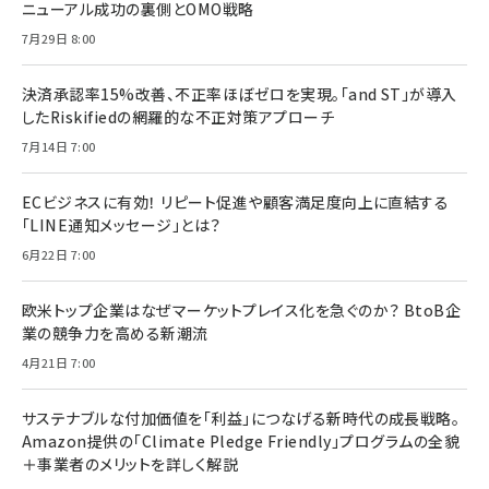
ニューアル成功の裏側とOMO戦略
7月29日 8:00
決済承認率15%改善、不正率ほぼゼロを実現。「and ST」が導入
したRiskifiedの網羅的な不正対策アプローチ
7月14日 7:00
ECビジネスに有効！ リピート促進や顧客満足度向上に直結する
「LINE通知メッセージ」とは？
6月22日 7:00
欧米トップ企業はなぜマーケットプレイス化を急ぐのか？ BtoB企
業の競争力を高める新潮流
4月21日 7:00
サステナブルな付加価値を「利益」につなげる新時代の成長戦略。
Amazon提供の「Climate Pledge Friendly」プログラムの全貌
＋事業者のメリットを詳しく解説