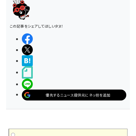
この記事をシェアしてほしいタヌ！
シェアする
ポストする
>ブクマする
noteで書く
LINEで送る
優先するニュース提供元にネッ担を追加