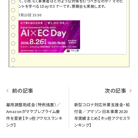
て、小売・EC事業者はどのような対策を打つべきなのか？ そのヒ
ントを学べる1Dayセミナーです。懇親会も実施します。
7月23日 15:50
前の記事
次の記事
雇用調整助成金（特例措置）／
新型コロナ対応休業支援金・給
Amazonがマケプレプライム要
付金／アマゾン日本事業2020
件を変更【ネッ担アクセスランキ
年実績まとめ【ネッ担アクセスラ
ング】
ンキング】