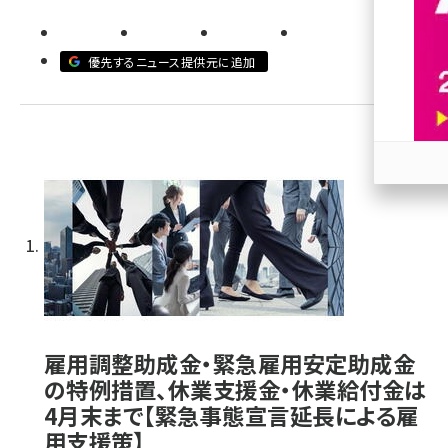
revico (739)
優先するニュース提供元に追加
参加
雇用調整助成金・緊急雇用安定助成金
の特例措置、休業支援金・休業給付金は
4月末まで【緊急事態宣言延長による雇
用支援策】