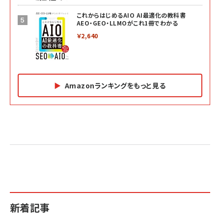
これからはじめるAIO AI最適化の教科書
AEO・GEO・LLMOがこれ1冊でわかる
￥2,640
Amazonランキングをもっと見る
Amazon マーケティング・セールス全般関連書籍 の
Amazon ビジネス・経済関連書籍 の売れ筋ランキン
Amazon 経営戦略関連書籍 の売れ筋ランキング
売れ筋ランキング
グ
更新日時：2026/06/26 19:05
更新日時：2026/06/26 19:05
更新日時：2026/06/26 19:05
2億円を売り上げたプロが教える note×AI 最強の
anan(アンアン)2026/07/01号 No.2501[魅せる
ベインキャピタル 企業価値向上力の秘密
副業
カラダ2026／宮舘涼太]
￥2,640
￥1,870
￥880
イシューからはじめよ［改訂版］――知的生産の「シンプ
小さな会社は戦略が9割
anan(アンアン)2026/06/24号 No.2500増刊
ルな本質」
スペシャルエディション[王道エンタメの矜持／
￥1,980
新着記事
BTS]
￥2,200
￥1,100