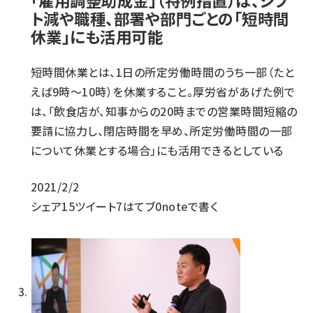
「雇用調整助成金」（特例措置）は、シフ
ト減や職種、部署や部門ごとの「短時間
休業」にも活用可能
短時間休業とは、1日の所定労働時間のうち一部（たと
えば9時～10時）を休業すること。厚労省があげた例で
は、「飲食店が、知事からの20時までの営業時間短縮の
要請に協力し、閉店時間を早め、所定労働時間の一部
について休業とする場合」にも活用できるとしている
2021/2/2
シェア
15
ツイート
7
はてブ
0
noteで書く