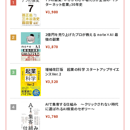
ターネット産業」30年史
￥1,980
2億円を売り上げたプロが教える note×AI 最
強の副業
￥1,870
増補改訂版 起業の科学 スタートアップサイエ
ンスVer.2
￥3,520
AIで集客する仕組み ～クリックされない時代
に選ばれるAI検索のセオリー～
￥1,760