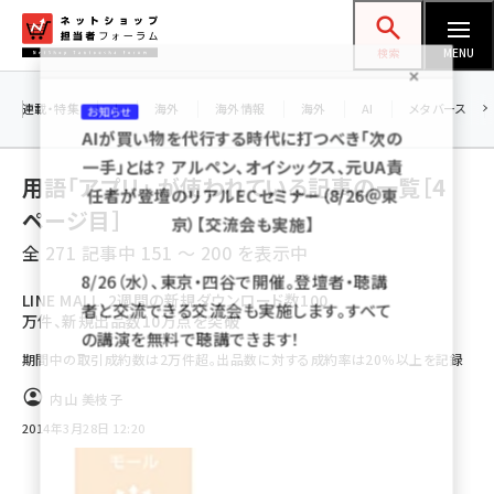
メ
ネットショップ担当者フォーラム
イ
検索
MENU
ン
お知らせ
コ
連載・特集
|
海外
海外情報
海外
AI
メタバース
AIが買い物を代行する時代に打つべき「次の
ン
一手」とは？ アルペン、オイシックス、元UA責
テ
用語「アプリ」 が使われている記事の一覧［4
任者が登壇のリアルECセミナー（8/26＠東
ン
京）【交流会も実施】
ページ目］
ツ
amazon (2243)
全 271 記事中 151 ～ 200 を表示中
に
8/26（水）、東京・四谷で開催。登壇者・聴講
yahoo (1898)
移
LINE MALL、2週間の新規ダウンロード数100
者と交流できる交流会も実施します。すべて
万件、新規出品数10万点を突破
動
楽天 (1869)
の講演を無料で聴講できます！
期間中の取引成約数は2万件超。出品数に対する成約率は20％以上を記録
ecbeing (1205)
内山 美枝子
アスクル (1115)
2014年3月28日 12:20
base (1070)
ビィ・フォアード (772)