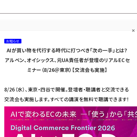
プ担当者フォーラム
ネッ
ネッ担お悩み相談
ネッ担アワー
ネッ担メルマ
て
室
ド！
ガ
お知らせ
AIが買い物を代行する時代に打つべき「次の一手」とは？
カテゴリ／種別
セミナー／イベント
から探す
から探す
アルペン、オイシックス、元UA責任者が登壇のリアルECセ
ミナー（8/26＠東京）【交流会も実施】
海外
AI
メタバース
集客
コンテンツマーケティング
8/26（水）、東京・四谷で開催。登壇者・聴講者と交流できる
交流会も実施します。すべての講演を無料で聴講できます！
組む新たなデジタルプラットフォーム戦略とは？今秋新ECサイトをグランドオープン
新たなデジタルプラットフォー