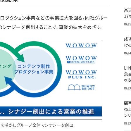
楽
1
プロダクション事業などの事業拡大を図る。同社グルー
8月5
シナジーを創出することで、事業の拡大をめざす。
成
け
8月4
LI
急
を
8月3
顧
売
ン
8月3
みを活かしグループ全体でシナジーを創出