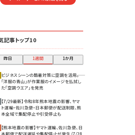
気記事トップ10
昨日
1週間
1か月
ビジネスシーンの酷暑対策に空調を活用――。
「洋服の青山」が作業服のイメージを払拭し
た「空調ウエア」を発売
【7/29最新】令和8年熊本地震の影響、ヤマ
ト運輸・佐川急便・日本郵便が配送制限、熊
本全域で集配停止や引受停止も
【熊本地震の影響】ヤマト運輸、佐川急便、日
本郵便で配送遅延や集配停止が発生（7/28