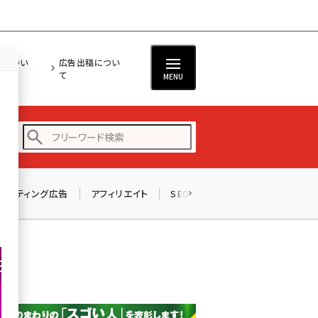
担につい
広告出稿につい
て
MENU
リスティング広告
アフィリエイト
SEO
メール
ソーシャル
amazon (2236)
yahoo (1896)
楽天 (1865)
ecbeing (1204)
アスクル (1112)