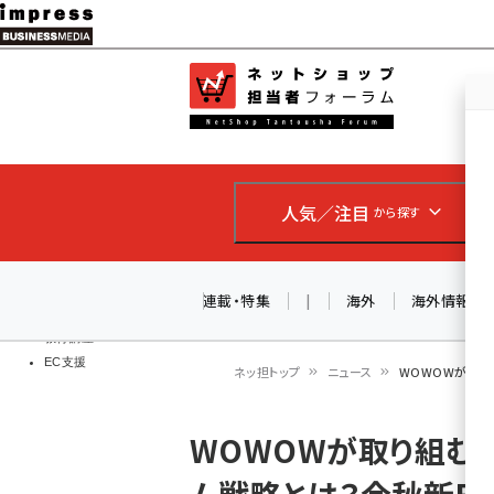
メ
イ
EC担当者
ネットショッ
ン
Web担当者
コ
製品導入
ン
企業IT
ソフト開発
テ
IoT・AI
人気／注目
から探す
ン
DCクラウド
研究・調査
ツ
エネルギー
に
連載・特集
|
海外
海外情報
ドローン
移
教育講座
EC支援
動
ネッ担トップ
ニュース
WOWOWが取り
パ
WOWOWが取り組む
ン