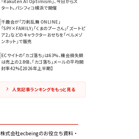
「Rakuten AI Optimism」、今日からス
タート。パシフィコ横浜で開催
千趣会が「刀剣乱舞 ONLINE」
「SPY×FAMILY」「くまのプーさん」「ズートピ
ア2」などのキャラクターおせちを「ベルメゾ
ンネット」で販売
ECサイトの「カゴ落ち」は63%、機会損失額
は売上の2.8倍、「カゴ落ち」メールの平均開
封率42%【2026年上半期】
人気記事ランキングをもっと見る