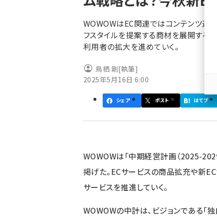
ム戦略とは？今秋新E
く
ず
WOWOWはEC関連ではコンテンツ連
フスタイルを提案する商材を展開する。
利用者の拡大を進めていく。
鳥栖 剛
[執筆]
2025年5月16日 6:00
シェア
ポスト
はてブ
WOWOWは「中期経営計画（2025-2
掲げた。ECサービスの商品拡充や新E
サービスを推進していく。
WOWOWの中計は、ビジョンである「