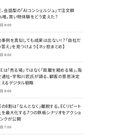
天、会話型の「AIコンシェルジュ」で注文額
7％増。買い物体験をどう変えた？
日 8:00
功事例を真似しても成果は出ない！？「自社だ
の答え」を見つけよう【ネッ担まとめ】
日 8:00
NEは「売る場」ではなく「距離を縮める場」。阪
交通社・宇和川匠氏が語る、顧客の意思決定
支えるデジタル戦略
日 8:00
客の8割は「なんとなく」離脱する。ECリピート
上を最大化する7つの鉄板シナリオをアクショ
リンクが公開
日 7:00