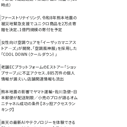
時点）
ファーストリテイリング、令和8年熊本地震の
被災地緊急支援でユニクロ商品を2万点寄
贈を決定、1億円規模の寄付を予定
女性向け空調ウェアを「イーザッカマニアス
トア―ズ」が開発、「空調風神服」を採用した
「COOL DOWN（クールダウン）」
老舗ECプラットフォームのEストアー「ショッ
プサーブ」に不正アクセス、885万件の個人
情報が漏えい。店舗関連情報も流出
熊本地震の影響でヤマト運輸・佐川急便・日
本郵便が配送制限／小売のプロが語るオム
ニチャネル成功の条件【ネッ担アクセスラン
キング】
楽天の最新AIやテクノロジーを体験できる