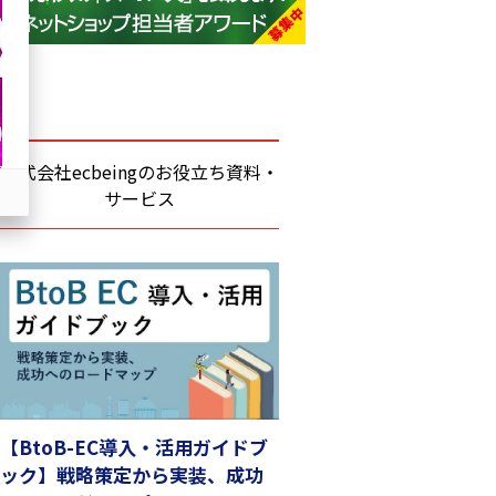
base (1068)
ビィ・フォアード (769)
revico (737)