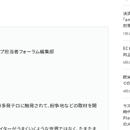
決
「a
対
7月1
E
ップ担当者フォーラム編集部
向
6月2
欧
ぐ
4月2
時多発テロに触発されて、紛争地などの取材を開
サ
時代
Pl
の
イターがうまくいくような世界ではなく、たまたま