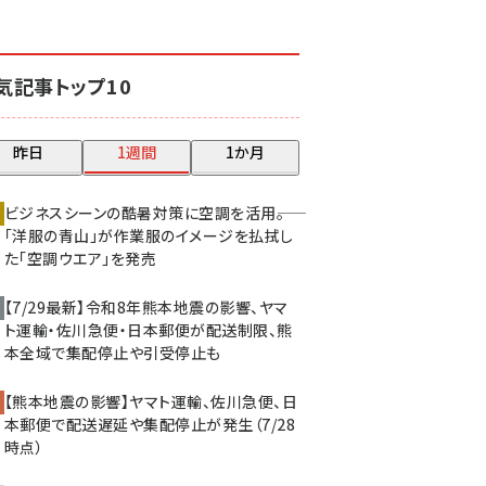
revico (737)
気記事トップ10
昨日
1週間
1か月
ビジネスシーンの酷暑対策に空調を活用――。
「洋服の青山」が作業服のイメージを払拭し
た「空調ウエア」を発売
【7/29最新】令和8年熊本地震の影響、ヤマ
ト運輸・佐川急便・日本郵便が配送制限、熊
本全域で集配停止や引受停止も
【熊本地震の影響】ヤマト運輸、佐川急便、日
本郵便で配送遅延や集配停止が発生（7/28
時点）