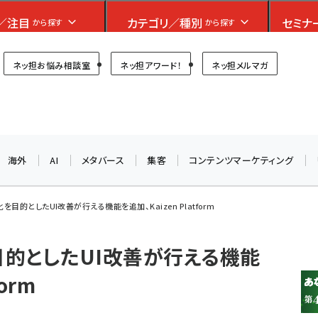
フォーラム
／注目
カテゴリ／種別
セミナ
から探す
から探す
プ担当者フォーラム
ネッ担お悩み相談室
ネッ担アワード！
ネッ担メルマガ
海外
AI
メタバース
集客
コンテンツマーケティング
目的としたUI改善が行える機能を追加、Kaizen Platform
的としたUI改善が行える機能
orm