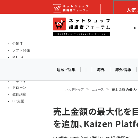
メ
ネットショップ担当者
人気
イ
EC担当者
ネットショッ
ン
Web担当者
コ
製品導入
ン
企業IT
ソフト開発
テ
IoT・AI
ン
DCクラウド
連載・特集
|
海外
海外情報
研究・調査
ツ
エネルギー
に
ドローン
ネッ担トップ
ニュース
売上金額の最大化を
移
教育講座
パ
EC支援
動
売上金額の最大化を目
ン
を追加、Kaizen Platf
く
ず