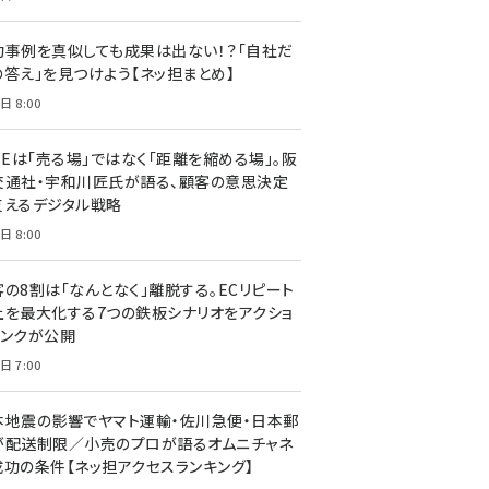
功事例を真似しても成果は出ない！？「自社だ
の答え」を見つけよう【ネッ担まとめ】
日 8:00
NEは「売る場」ではなく「距離を縮める場」。阪
交通社・宇和川匠氏が語る、顧客の意思決定
支えるデジタル戦略
日 8:00
客の8割は「なんとなく」離脱する。ECリピート
上を最大化する7つの鉄板シナリオをアクショ
リンクが公開
日 7:00
本地震の影響でヤマト運輸・佐川急便・日本郵
が配送制限／小売のプロが語るオムニチャネ
成功の条件【ネッ担アクセスランキング】