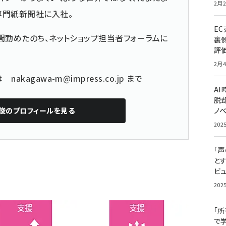
2月2
専門紙新聞社に入社。
E
間勤めたのち、ネットショップ担当者フォーラムに
裏
評
2月4
どは
nakagawa-m@impress.co.jp
まで
A
脱却
俊
のプロフィールを見る
ノ
202
「
と
ビュ
202
「
で