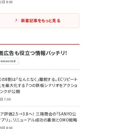
1日 8:00
新着記事をもっと見る
画広告も役立つ情報バッチリ！
ponsored
客の8割は「なんとなく」離脱する。ECリピート
上を最大化する7つの鉄板シナリオをアクショ
リンクが公開
日 7:00
ア評価2.5→3.8へ！ 三陽商会の「SANYO公
アプリ」、リニューアル成功の裏側とOMO戦略
9日 8:00