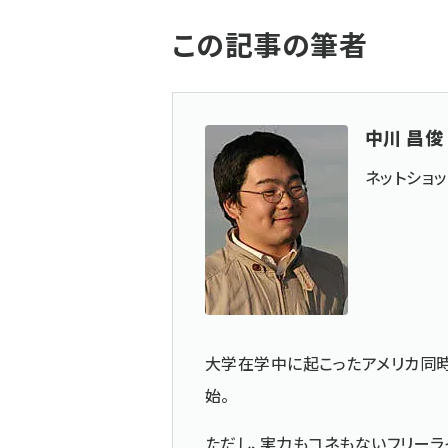
この記事の筆者
中川 昌俊
ネットショ
大学在学中に起こったアメリカ同
始。
ただし、実力もコネもないフリーラ