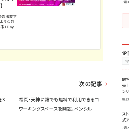
7月3
】
。この激変す
のような対
る1Day
企
S
顧
次の記事
売
ン
を3
福岡・天神に誰でも無料で利用できるコ
8月3
ワーキングスペースを開設、ペンシル
スト
式
7月2