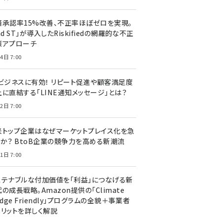
済承認率15%改善、不正率ほぼゼロを実現。
nd ST」が導入したRiskifiedの網羅的な不正
策アプローチ
4日 7:00
Cビジネスに有効！ リピート促進や顧客満足度
上に直結する「LINE通知メッセージ」とは？
2日 7:00
米トップ企業はなぜマーケットプレイス化を急
のか？ BtoB企業の競争力を高める新潮流
1日 7:00
ステナブルな付加価値を「利益」につなげる新
の成長戦略。Amazon提供の「Climate
edge Friendly」プログラムの全貌＋事業者
メリットを詳しく解説