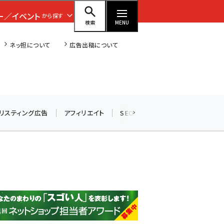
ー／イベント
から探す
検索
MENU
ネッ担について
広告出稿について
amazon (2236)
リスティング広告
アフィリエイト
SEO
メール
ソーシャル
yahoo (1896)
楽天 (1865)
ecbeing (1204)
アスクル (1112)
base (1068)
ビィ・フォアード (769)