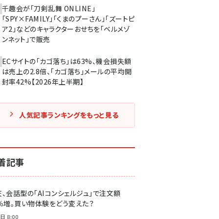
千趣会が「刀剣乱舞 ONLINE」
「SPY×FAMILY」「くまのプーさん」「ズートピ
ア2」などのキャラクターおせちを「ベルメゾ
ンネット」で販売
ECサイトの「カゴ落ち」は63%、機会損失額
は売上の2.8倍、「カゴ落ち」メールの平均開
封率42%【2026年上半期】
人気記事ランキングをもっと見る
着記事
天、会話型の「AIコンシェルジュ」で注文額
7％増。買い物体験をどう変えた？
日 8:00