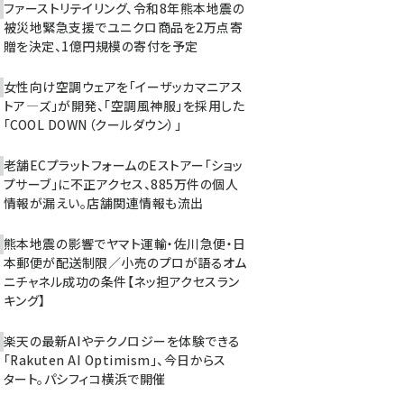
ファーストリテイリング、令和8年熊本地震の
被災地緊急支援でユニクロ商品を2万点寄
贈を決定、1億円規模の寄付を予定
女性向け空調ウェアを「イーザッカマニアス
トア―ズ」が開発、「空調風神服」を採用した
「COOL DOWN（クールダウン）」
老舗ECプラットフォームのEストアー「ショッ
プサーブ」に不正アクセス、885万件の個人
情報が漏えい。店舗関連情報も流出
熊本地震の影響でヤマト運輸・佐川急便・日
本郵便が配送制限／小売のプロが語るオム
ニチャネル成功の条件【ネッ担アクセスラン
キング】
楽天の最新AIやテクノロジーを体験できる
「Rakuten AI Optimism」、今日からス
タート。パシフィコ横浜で開催