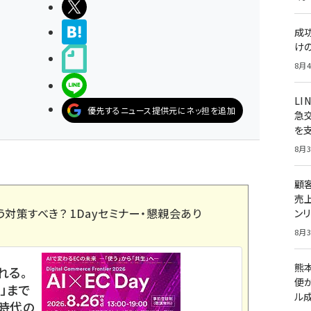
ポストする
>ブクマする
成
け
noteで書く
8月4
LINEで送る
LI
優先するニュース提供元にネッ担を追加
急
を
8月3
顧
売
う対策すべき？ 1Dayセミナー・懇親会あり
ン
8月3
熊
れる。
便
」まで
ル
ス時代の