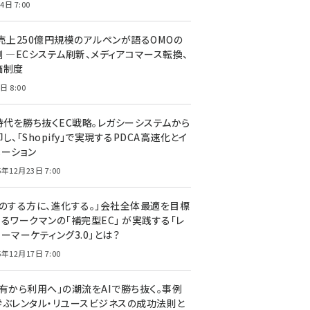
4日 7:00
C売上250億円規模のアルペンが語るOMOの
側 ―ECシステム刷新、メディアコマース転換、
価制度
日 8:00
I時代を勝ち抜くEC戦略。レガシーシステムから
し、「Shopify」で実現するPDCA高速化とイ
ベーション
5年12月23日 7:00
声のする方に、進化する。」会社全体最適を目標
するワークマンの「補完型EC」 が実践する「レ
ーマーケティング3.0」とは？
5年12月17日 7:00
所有から利用へ」の潮流をAIで勝ち抜く。事例
学ぶレンタル・リユースビジネスの成功法則と