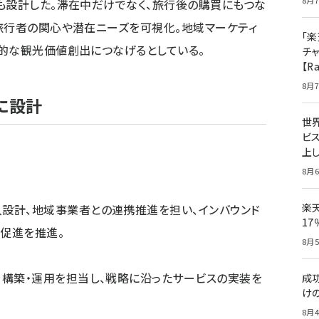
8月7
も設計した。滞在中だけでなく、旅行後の購買にもつな
旅行者の関心や潜在ニーズを可視化。地域マーケティ
「楽
的な観光価値創出につなげるとしている。
チ
【R
8月7
に設計
世
ビ
上し
8月6
楽
設計、地域事業者との連携推進を担い、インバウンド
1
促進を推進。
8月5
・構築・運用を担当し、戦略に沿ったサービスの実装を
成
け
8月4