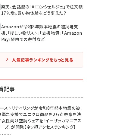
楽天、会話型の「AIコンシェルジュ」で注文額
17％増。買い物体験をどう変えた？
Amazonが令和8年熊本地震の被災地支
援、「ほしい物リスト」「支援物資」「Amazon
Pay」経由での寄付など
人気記事ランキングをもっと見る
着記事
ァーストリテイリングが令和8年熊本地震の被
地緊急支援でユニクロ商品を2万点寄贈を決
／女性向け空調ウェアを「イーザッカマニアス
ア―ズ」が開発【ネッ担アクセスランキング】