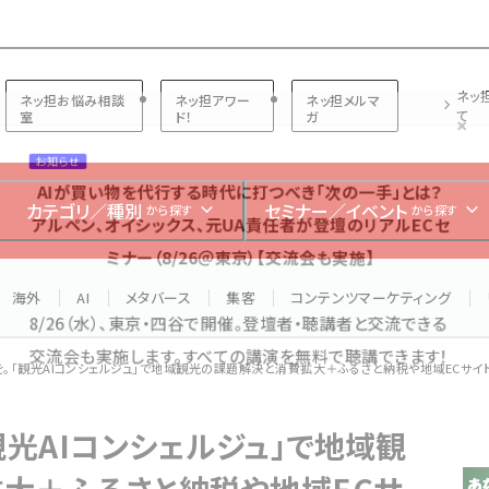
プ担当者フォーラム
ネッ
ネッ担お悩み相談
ネッ担アワー
ネッ担メルマ
て
室
ド！
ガ
お知らせ
AIが買い物を代行する時代に打つべき「次の一手」とは？
カテゴリ／種別
セミナー／イベント
から探す
から探す
アルペン、オイシックス、元UA責任者が登壇のリアルECセ
ミナー（8/26＠東京）【交流会も実施】
海外
AI
メタバース
集客
コンテンツマーケティング
8/26（水）、東京・四谷で開催。登壇者・聴講者と交流できる
交流会も実施します。すべての講演を無料で聴講できます！
を。「観光AIコンシェルジュ」で地域観光の課題解決と消費拡大＋ふるさと納税や地域ECサイト
観光AIコンシェルジュ」で地域観