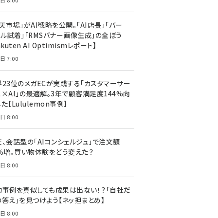
日 8:00
天市場」がAI戦略を公開。「AI店長」「バー
ャル試着」「RMSバナー画像生成」の全ぼう
akuten AI Optimismレポート】
日 7:00
界23位のメガECが実践する「カスタマーサー
ス×AI」の最適解。3年で顧客満足度144%向
た【Lululemon事例】
日 8:00
天、会話型の「AIコンシェルジュ」で注文額
7％増。買い物体験をどう変えた？
日 8:00
功事例を真似しても成果は出ない！？「自社だ
の答え」を見つけよう【ネッ担まとめ】
日 8:00