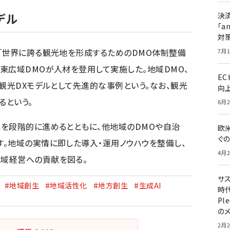
デル
決
「a
対
「世界に誇る観光地を形成するためのDMO体制整備
7月1
東広域DMOが人材を登用して実施した。地域DMO、
E
た観光DXモデルとして先進的な事例という。なお、観光
向
るという。
6月2
を段階的に進めるとともに、他地域のDMOや自治
欧
ぐ
。地域の実情に即した導入・運用ノウハウを整備し、
4月2
域経営への貢献を図る。
サ
#地域創生
#地域活性化
#地方創生
#生成AI
時代
Pl
の
2月2