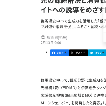
光の課題解決と消費拡
く
イトへの誘導をめざす
ず
群馬県安中市で生成AIを活用した「観光
で周遊や消費を促し、ふるさと納税・地
鳥栖 剛
[執筆]
2月13日 9:00
シェア
ポスト
はてブ
群馬県安中市で、観光分野に生成AIを
光機構（安中市DMO）と伊藤忠テクノソ
広域観光機構（関東広域DMO）と連携
AIコンシェルジュ」を開発したと発表。