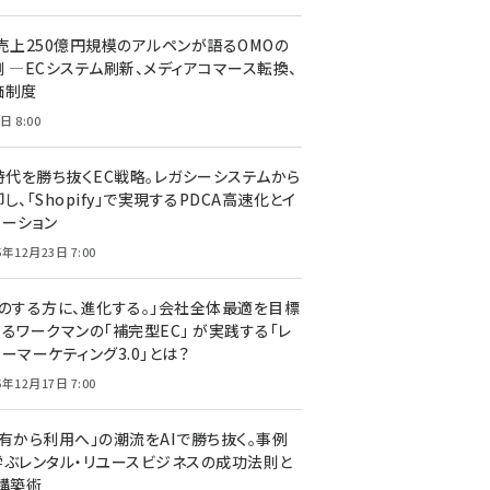
C売上250億円規模のアルペンが語るOMOの
側 ―ECシステム刷新、メディアコマース転換、
価制度
日 8:00
I時代を勝ち抜くEC戦略。レガシーシステムから
し、「Shopify」で実現するPDCA高速化とイ
ベーション
5年12月23日 7:00
声のする方に、進化する。」会社全体最適を目標
するワークマンの「補完型EC」 が実践する「レ
ーマーケティング3.0」とは？
5年12月17日 7:00
所有から利用へ」の潮流をAIで勝ち抜く。事例
学ぶレンタル・リユースビジネスの成功法則と
C構築術