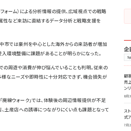
トフォーム）による分析情報の提供、広域視点での戦略
属性など来訪に直結するデータ分析と戦略支援を
安中市では豪州を中心とした海外からの来訪者が増加
企
受入環境整備に課題があることが明らかになった。
S
内での周遊や消費が伸び悩んでいることも判明。従来の
顧
では多様なニーズや即時性に十分対応できず、機会損失が
売
ン
8月3
「廃線ウォーク」では、体験後の周辺情報提供が不足
店、土産店への誘導につながりにくい点も課題となって
スト
式
7月2