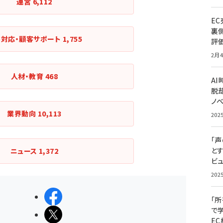
運営
6,112
E
裏
客対応・顧客サポート
1,755
評
2月4
人材・教育
468
A
脱却
ノ
業界動向
10,113
202
「
と
ニュース
1,372
ビュ
202
シェアする
「
で
ポストする
E