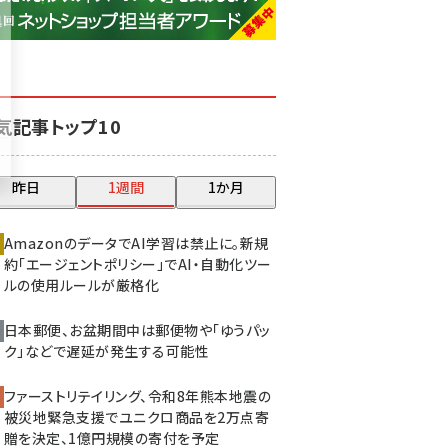
base (1081)
ビィ・フォアード (776)
revico (744)
気記事トップ10
昨日
1週間
1か月
AmazonのデータでAI学習は禁止に。新規
約「エージェントポリシー」でAI・自動化ツー
ルの使用ルールが厳格化
日本郵便、お盆期間中は郵便物や「ゆうパッ
ク」などで遅延が発生する可能性
ファーストリテイリング、令和8年熊本地震の
被災地緊急支援でユニクロ商品を2万点寄
贈を決定、1億円規模の寄付を予定