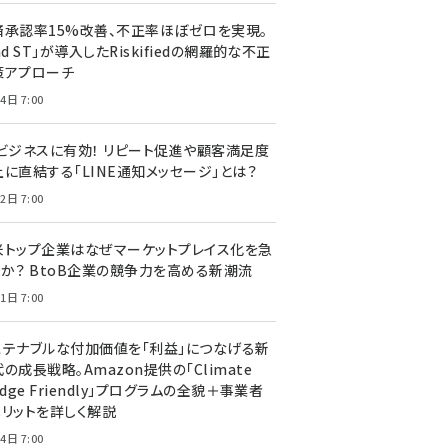
済承認率15%改善、不正率ほぼゼロを実現。
nd ST」が導入したRiskifiedの網羅的な不正
策アプローチ
4日 7:00
Cビジネスに有効！ リピート促進や顧客満足度
上に直結する「LINE通知メッセージ」とは？
2日 7:00
米トップ企業はなぜマーケットプレイス化を急
のか？ BtoB企業の競争力を高める新潮流
1日 7:00
ステナブルな付加価値を「利益」につなげる新
の成長戦略。Amazon提供の「Climate
edge Friendly」プログラムの全貌＋事業者
メリットを詳しく解説
4日 7:00