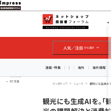
メ
イ
EC担当者
ネットショッ
ン
Web担当者
コ
製品導入
ン
企業IT
ソフト開発
テ
IoT・AI
人気／注目
から探す
ン
DCクラウド
研究・調査
ツ
エネルギー
に
連載・特集
|
海外
海外情報
ドローン
移
教育講座
EC支援
動
ネッ担トップ
ニュース
観光にも生成AI
パ
観光にも生成AIを。「
ン