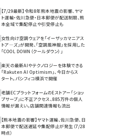
【7/29最新】令和8年熊本地震の影響、ヤマ
ト運輸・佐川急便・日本郵便が配送制限、熊
本全域で集配停止や引受停止も
女性向け空調ウェアを「イーザッカマニアス
トア―ズ」が開発、「空調風神服」を採用した
「COOL DOWN（クールダウン）」
楽天の最新AIやテクノロジーを体験できる
「Rakuten AI Optimism」、今日からス
タート。パシフィコ横浜で開催
老舗ECプラットフォームのEストアー「ショッ
プサーブ」に不正アクセス、885万件の個人
情報が漏えい。店舗関連情報も流出
【熊本地震の影響】ヤマト運輸、佐川急便、日
本郵便で配送遅延や集配停止が発生（7/28
時点）