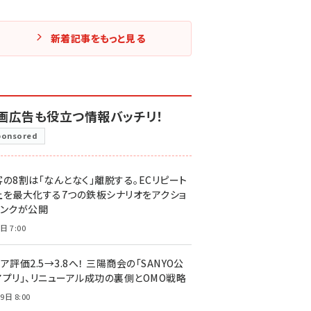
新着記事をもっと見る
画広告も役立つ情報バッチリ！
ponsored
客の8割は「なんとなく」離脱する。ECリピート
上を最大化する7つの鉄板シナリオをアクショ
リンクが公開
日 7:00
ア評価2.5→3.8へ！ 三陽商会の「SANYO公
アプリ」、リニューアル成功の裏側とOMO戦略
9日 8:00