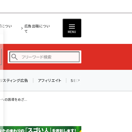
担につい
広告出稿につい
て
MENU
リスティング広告
アフィリエイト
SEO
メール
ソーシャル
amazon (2255)
yahoo (1906)
への誘導をめざ...
楽天 (1874)
ecbeing (1210)
アスクル (1122)