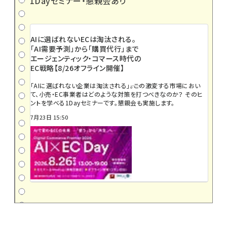
1Dayセミナー・懇親会あり
AIに選ばれないECは淘汰される。
「AI需要予測」から「購買代行」まで
エージェンティック・コマース時代の
EC戦略【8/26オフライン開催】
「AIに選ばれない企業は淘汰される」――。この激変する市場におい
て、小売・EC事業者はどのような対策を打つべきなのか？ そのヒ
ントを学べる1Dayセミナーです。懇親会も実施します。
7月23日 15:50