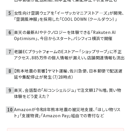
女性向け空調ウェアを「イーザッカマニアストア―ズ」が開発、
「空調風神服」を採用した「COOL DOWN（クールダウン）」
楽天の最新AIやテクノロジーを体験できる「Rakuten AI
Optimism」、今日からスタート。パシフィコ横浜で開催
老舗ECプラットフォームのEストアー「ショップサーブ」に不正
アクセス、885万件の個人情報が漏えい。店舗関連情報も流出
【熊本地震の影響】ヤマト運輸、佐川急便、日本郵便で配送遅
延や集配停止が発生（7/28時点）
楽天、会話型の「AIコンシェルジュ」で注文額17％増。買い物
体験をどう変えた？
Amazonが令和8年熊本地震の被災地支援、「ほしい物リス
ト」「支援物資」「Amazon Pay」経由での寄付など