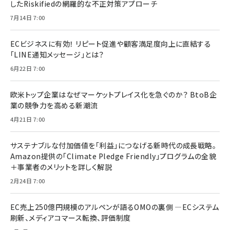
したRiskifiedの網羅的な不正対策アプローチ
7月14日 7:00
ECビジネスに有効！ リピート促進や顧客満足度向上に直結する
「LINE通知メッセージ」とは？
6月22日 7:00
欧米トップ企業はなぜマーケットプレイス化を急ぐのか？ BtoB企
業の競争力を高める新潮流
4月21日 7:00
サステナブルな付加価値を「利益」につなげる新時代の成長戦略。
Amazon提供の「Climate Pledge Friendly」プログラムの全貌
＋事業者のメリットを詳しく解説
2月24日 7:00
EC売上250億円規模のアルペンが語るOMOの裏側 ―ECシステム
刷新、メディアコマース転換、評価制度