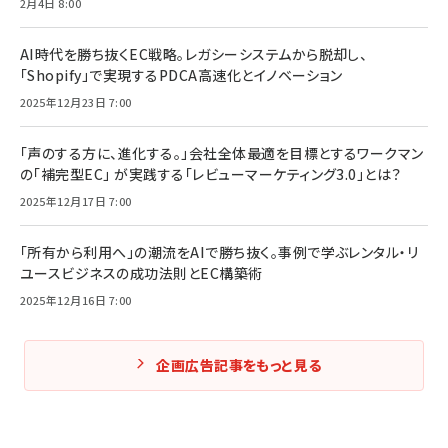
2月4日 8:00
AI時代を勝ち抜くEC戦略。レガシーシステムから脱却し、
「Shopify」で実現するPDCA高速化とイノベーション
2025年12月23日 7:00
「声のする方に、進化する。」会社全体最適を目標とするワークマン
の「補完型EC」 が実践する「レビューマーケティング3.0」とは？
2025年12月17日 7:00
「所有から利用へ」の潮流をAIで勝ち抜く。事例で学ぶレンタル・リ
ユースビジネスの成功法則とEC構築術
2025年12月16日 7:00
企画広告記事をもっと見る