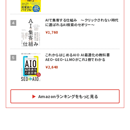
AIで集客する仕組み ～クリックされない時代
に選ばれるAI検索のセオリー～
￥1,760
これからはじめるAIO AI最適化の教科書
AEO・GEO・LLMOがこれ1冊でわかる
￥2,640
Amazonランキングをもっと見る
Amazon マーケティング・セールス全般関連書籍 の
Amazon ビジネス・経済関連書籍 の売れ筋ランキン
Amazon 経営戦略関連書籍 の売れ筋ランキング
売れ筋ランキング
グ
更新日時：2026/06/26 19:05
更新日時：2026/06/26 19:05
更新日時：2026/06/26 19:05