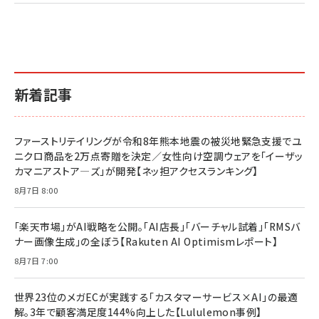
2億円を売り上げたプロが教える note×AI 最強の
anan(アンアン)2026/07/01号 No.2501[魅せる
ベインキャピタル 企業価値向上力の秘密
副業
カラダ2026／宮舘涼太]
￥2,640
￥1,870
￥880
イシューからはじめよ［改訂版］――知的生産の「シンプ
小さな会社は戦略が9割
anan(アンアン)2026/06/24号 No.2500増刊
ルな本質」
スペシャルエディション[王道エンタメの矜持／
￥1,980
新着記事
BTS]
￥2,200
￥1,100
ドリルを売るには穴を売れ
経営メモ 16年の起業家人生で得た知見
ファーストリテイリングが令和8年熊本地震の被災地緊急支援でユ
anan(アンアン)2026/07/08号 No.2502[2026
￥1,815
￥2,750
ニクロ商品を2万点寄贈を決定／女性向け空調ウェアを「イーザッ
年後半、あなたの恋と運命／山田涼介]
カマニアストア―ズ」が開発【ネッ担アクセスランキング】
￥880
Brand Shift(ブランド・シフト): 「信頼」で選ばれ
影響力の武器［新版］：人を動かす七つの原理
8月7日 8:00
る時代の成長戦略
￥3,190
ママ投資家が育休中に１億貯めた株式投資
￥2,420
￥1,870
「楽天市場」がAI戦略を公開。「AI店長」「バーチャル試着」「RMSバ
ナー画像生成」の全ぼう【Rakuten AI Optimismレポート】
フィードバック経営 「沈黙の組織」から「高め合う
マーケティングの真実 P&G・グリコで学んだ失敗
組織」へ
と成長の法則
8月7日 7:00
組織の成果を最大化する ルールのデザイン
￥3,080
￥2,200
￥1,980
世界23位のメガECが実践する「カスタマーサービス×AI」の最適
解。3年で顧客満足度144%向上した【Lululemon事例】