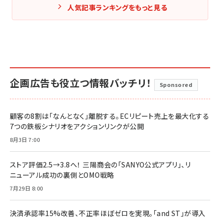
人気記事ランキングをもっと見る
企画広告も役立つ情報バッチリ！
Sponsored
顧客の8割は「なんとなく」離脱する。ECリピート売上を最大化する
7つの鉄板シナリオをアクションリンクが公開
8月3日 7:00
ストア評価2.5→3.8へ！ 三陽商会の「SANYO公式アプリ」、リ
ニューアル成功の裏側とOMO戦略
7月29日 8:00
決済承認率15%改善、不正率ほぼゼロを実現。「and ST」が導入