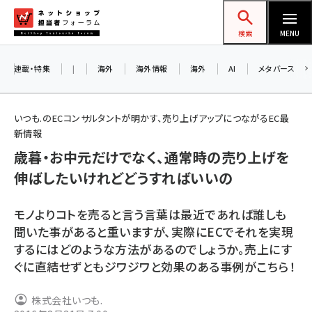
メ
ネットショップ担当者フォーラム
イ
検索
MENU
ン
コ
連載・特集
|
海外
海外情報
海外
AI
メタバース
ン
テ
いつも.のECコンサルタントが明かす、売り上げアップにつながるEC最
ン
新情報
ツ
歳暮・お中元だけでなく、通常時の売り上げを
amazon (2257)
に
伸ばしたいけれどどうすればいいの
yahoo (1907)
移
8
交
動
楽天 (1874)
モノよりコトを売ると言う言葉は最近であれば誰しも
聞いた事があると重いますが、実際にECでそれを実現
ecbeing (1211)
するにはどのような方法があるのでしょうか。売上にす
アスクル (1122)
ぐに直結せずともジワジワと効果のある事例がこちら！
base (1083)
株式会社いつも.
ビィ・フォアード (777)