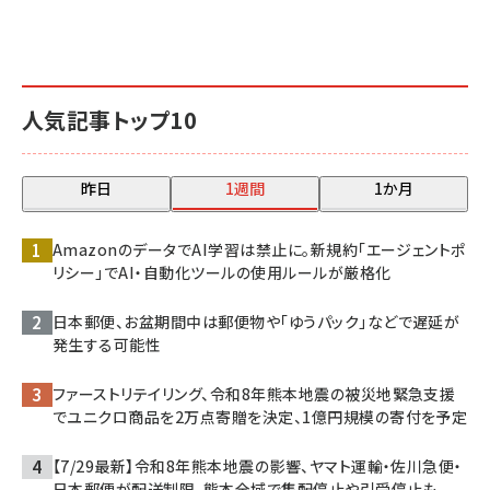
人気記事トップ10
昨日
1週間
1か月
AmazonのデータでAI学習は禁止に。新規約「エージェントポ
リシー」でAI・自動化ツールの使用ルールが厳格化
日本郵便、お盆期間中は郵便物や「ゆうパック」などで遅延が
発生する可能性
ファーストリテイリング、令和8年熊本地震の被災地緊急支援
でユニクロ商品を2万点寄贈を決定、1億円規模の寄付を予定
【7/29最新】令和8年熊本地震の影響、ヤマト運輸・佐川急便・
日本郵便が配送制限、熊本全域で集配停止や引受停止も