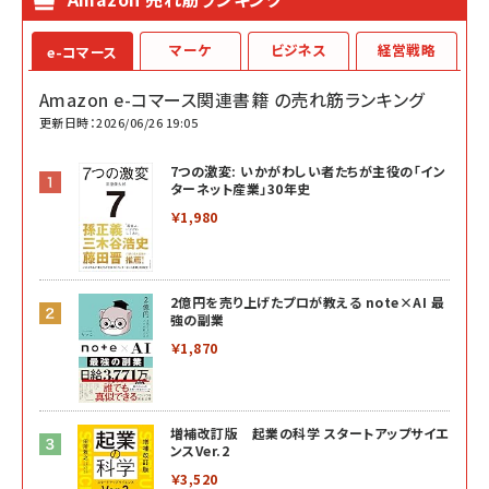
マーケ
ビジネス
経営戦略
e-コマース
Amazon e-コマース関連書籍 の売れ筋ランキング
更新日時：2026/06/26 19:05
7つの激変: いかがわしい者たちが主役の「イン
ターネット産業」30年史
￥1,980
2億円を売り上げたプロが教える note×AI 最
強の副業
￥1,870
増補改訂版 起業の科学 スタートアップサイエ
ンスVer.2
￥3,520