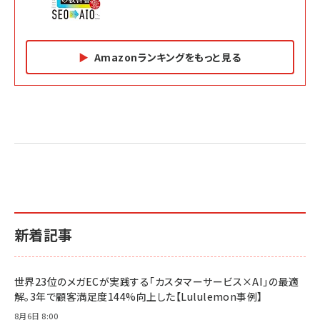
Amazonランキングをもっと見る
Amazon マーケティング・セールス全般関連書籍 の
Amazon ビジネス・経済関連書籍 の売れ筋ランキン
Amazon 経営戦略関連書籍 の売れ筋ランキング
売れ筋ランキング
グ
更新日時：2026/06/26 19:05
更新日時：2026/06/26 19:05
更新日時：2026/06/26 19:05
2億円を売り上げたプロが教える note×AI 最強の
anan(アンアン)2026/07/01号 No.2501[魅せる
ベインキャピタル 企業価値向上力の秘密
副業
カラダ2026／宮舘涼太]
￥2,640
￥1,870
￥880
イシューからはじめよ［改訂版］――知的生産の「シンプ
小さな会社は戦略が9割
anan(アンアン)2026/06/24号 No.2500増刊
ルな本質」
スペシャルエディション[王道エンタメの矜持／
￥1,980
新着記事
BTS]
￥2,200
￥1,100
ドリルを売るには穴を売れ
経営メモ 16年の起業家人生で得た知見
世界23位のメガECが実践する「カスタマーサービス×AI」の最適
anan(アンアン)2026/07/08号 No.2502[2026
￥1,815
￥2,750
解。3年で顧客満足度144%向上した【Lululemon事例】
年後半、あなたの恋と運命／山田涼介]
￥880
8月6日 8:00