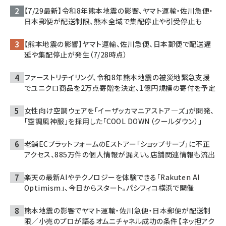
【7/29最新】令和8年熊本地震の影響、ヤマト運輸・佐川急便・
日本郵便が配送制限、熊本全域で集配停止や引受停止も
【熊本地震の影響】ヤマト運輸、佐川急便、日本郵便で配送遅
延や集配停止が発生（7/28時点）
ファーストリテイリング、令和8年熊本地震の被災地緊急支援
でユニクロ商品を2万点寄贈を決定、1億円規模の寄付を予定
女性向け空調ウェアを「イーザッカマニアストア―ズ」が開発、
「空調風神服」を採用した「COOL DOWN（クールダウン）」
老舗ECプラットフォームのEストアー「ショップサーブ」に不正
アクセス、885万件の個人情報が漏えい。店舗関連情報も流出
楽天の最新AIやテクノロジーを体験できる「Rakuten AI
Optimism」、今日からスタート。パシフィコ横浜で開催
熊本地震の影響でヤマト運輸・佐川急便・日本郵便が配送制
限／小売のプロが語るオムニチャネル成功の条件【ネッ担アク