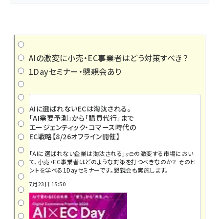
AIの激変に小売・EC事業者はどう対策すべき？
1Dayセミナー・懇親会あり
AIに選ばれないECは淘汰される。
「AI需要予測」から「購買代行」まで
エージェンティック・コマース時代の
EC戦略【8/26オフライン開催】
「AIに選ばれない企業は淘汰される」――。この激変する市場におい
て、小売・EC事業者はどのような対策を打つべきなのか？ そのヒ
ントを学べる1Dayセミナーです。懇親会も実施します。
7月23日 15:50