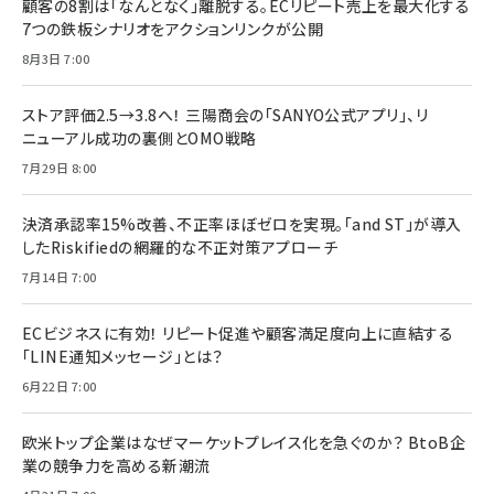
顧客の8割は「なんとなく」離脱する。ECリピート売上を最大化する
7つの鉄板シナリオをアクションリンクが公開
8月3日 7:00
ストア評価2.5→3.8へ！ 三陽商会の「SANYO公式アプリ」、リ
ニューアル成功の裏側とOMO戦略
7月29日 8:00
決済承認率15%改善、不正率ほぼゼロを実現。「and ST」が導入
したRiskifiedの網羅的な不正対策アプローチ
7月14日 7:00
ECビジネスに有効！ リピート促進や顧客満足度向上に直結する
「LINE通知メッセージ」とは？
6月22日 7:00
欧米トップ企業はなぜマーケットプレイス化を急ぐのか？ BtoB企
業の競争力を高める新潮流