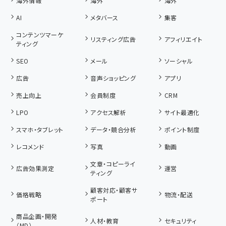
海外情報
海外
海外
AI
メタバース
集客
コンテンツマーケ
リスティング広告
アフィリエイト
ティング
SEO
メール
ソーシャル
広告
音声ショッピング
アプリ
売上向上
会員制度
CRM
LPO
アクセス解析
サイト最適化
スマホ・タブレット
データ・競合分析
ポイント制度
レコメンド
写真
動画
文章・コピーライ
広告効果測定
運営
ティング
顧客対応・顧客サ
価格戦略
物流・配送
ポート
商品企画・開発
人材・教育
セキュリティ
（MD）