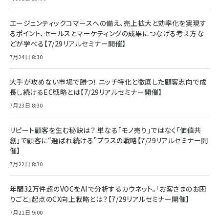
エージェンティックコマースへの備え、売上拡大と効率化を実現す
るポイント、セールスとマーケティングの成果につなげる考え方な
どが学べる【7/29リアルセミナー開催】
7月24日 8:30
大手が攻めない市場で勝つ！ ニッチ特化と徹底した顧客志向で成
長し続けるEC戦略とは【7/29リアルセミナー開催】
7月23日 8:30
リピート顧客を生む秘訣は？ 単なる「モノ売り」ではなく「価値共
創」で顧客に“選ばれ続ける”プラスの戦略【7/29リアルセミナー開
催】
7月22日 8:30
年間32万件超のVOCをAIで分析するカウネット。「お客さまのお困
りごと」起点のCX向上戦略とは？【7/29リアルセミナー開催】
7月21日 9:00