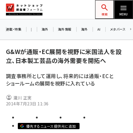
メ
ネットショップ担当者フォーラム
イ
検索
MENU
ン
コ
連載・特集
|
海外
海外情報
海外
AI
メタバース
ン
テ
G&Wが通販・EC展開を視野に米国法人を設
ン
立、日本製工芸品の海外需要を開拓へ
ツ
amazon (2245)
に
調査事務所として運用し、将来的には通販・ECと
yahoo (1900)
移
ショールームの展開を視野に入れている
動
楽天 (1871)
瀧川 正実
ecbeing (1207)
2014年7月23日 11:36
アスクル (1118)
base (1071)
優先するニュース提供元に追加
ビィ・フォアード (773)