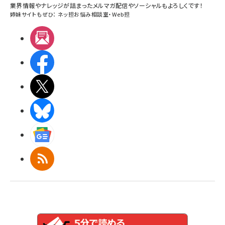
業界情報やナレッジが詰まったメルマガ配信やソーシャルもよろしくです！
姉妹サイトもぜひ：
ネッ担お悩み相談室
・
Web担
メルマガ
Facebook
X(エックス)
BlueSky
Googleニュース
RSS