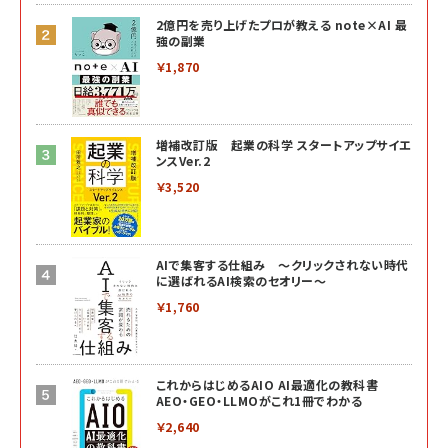
2億円を売り上げたプロが教える note×AI 最
強の副業
￥1,870
増補改訂版 起業の科学 スタートアップサイエ
ンスVer.2
￥3,520
AIで集客する仕組み ～クリックされない時代
に選ばれるAI検索のセオリー～
￥1,760
これからはじめるAIO AI最適化の教科書
AEO・GEO・LLMOがこれ1冊でわかる
￥2,640