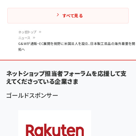
すべて見る
ネッ担トップ
ニュース
パ
G&Wが通販・EC展開を視野に米国法人を設立、日本製工芸品の海外需要を開
拓へ
ン
く
ず
ネットショップ担当者フォーラムを応援して支
えてくださっている企業さま
ゴールドスポンサー