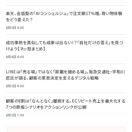
Brand Shift(ブランド・シフト): 「信頼」で選ばれ
影響力の武器［新版］：人を動かす七つの原理
る時代の成長戦略
￥3,190
ママ投資家が育休中に１億貯めた株式投資
楽天、会話型の「AIコンシェルジュ」で注文額17％増。買い物体験
￥2,420
￥1,870
をどう変えた？
フィードバック経営 「沈黙の組織」から「高め合う
8月5日 8:00
マーケティングの真実 P&G・グリコで学んだ失敗
組織」へ
と成長の法則
組織の成果を最大化する ルールのデザイン
￥3,080
￥2,200
成功事例を真似しても成果は出ない！？「自社だけの答え」を見つ
￥1,980
けよう【ネッ担まとめ】
8月4日 8:00
Amazonランキングをもっと見る
Amazonランキングをもっと見る
Amazonランキングをもっと見る
LINEは「売る場」ではなく「距離を縮める場」。阪急交通社・宇和川
匠氏が語る、顧客の意思決定を支えるデジタル戦略
8月3日 8:00
顧客の8割は「なんとなく」離脱する。ECリピート売上を最大化する
7つの鉄板シナリオをアクションリンクが公開
8月3日 7:00