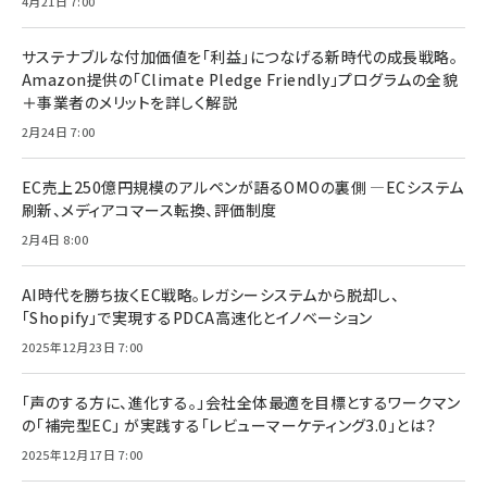
4月21日 7:00
サステナブルな付加価値を「利益」につなげる新時代の成長戦略。
Amazon提供の「Climate Pledge Friendly」プログラムの全貌
＋事業者のメリットを詳しく解説
2月24日 7:00
EC売上250億円規模のアルペンが語るOMOの裏側 ―ECシステム
刷新、メディアコマース転換、評価制度
2月4日 8:00
AI時代を勝ち抜くEC戦略。レガシーシステムから脱却し、
「Shopify」で実現するPDCA高速化とイノベーション
2025年12月23日 7:00
「声のする方に、進化する。」会社全体最適を目標とするワークマン
の「補完型EC」 が実践する「レビューマーケティング3.0」とは？
2025年12月17日 7:00