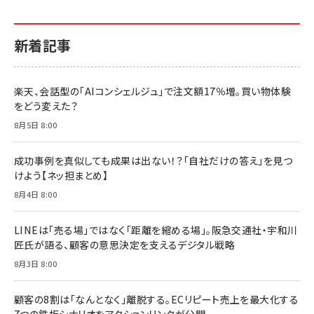
イシューからはじめよ［改訂版］――知的生産の「シンプ
小さな会社は戦略が9割
anan(アンアン)2026/06/24号 No.2500増刊
ルな本質」
スペシャルエディション[王道エンタメの矜持／
￥1,980
新着記事
BTS]
￥2,200
￥1,100
ドリルを売るには穴を売れ
経営メモ 16年の起業家人生で得た知見
楽天、会話型の「AIコンシェルジュ」で注文額17％増。買い物体験
anan(アンアン)2026/07/08号 No.2502[2026
￥1,815
￥2,750
をどう変えた？
年後半、あなたの恋と運命／山田涼介]
￥880
8月5日 8:00
Brand Shift(ブランド・シフト): 「信頼」で選ばれ
影響力の武器［新版］：人を動かす七つの原理
る時代の成長戦略
￥3,190
ママ投資家が育休中に１億貯めた株式投資
成功事例を真似しても成果は出ない！？「自社だけの答え」を見つ
￥2,420
￥1,870
けよう【ネッ担まとめ】
フィードバック経営 「沈黙の組織」から「高め合う
8月4日 8:00
マーケティングの真実 P&G・グリコで学んだ失敗
組織」へ
と成長の法則
組織の成果を最大化する ルールのデザイン
￥3,080
￥2,200
LINEは「売る場」ではなく「距離を縮める場」。阪急交通社・宇和川
￥1,980
匠氏が語る、顧客の意思決定を支えるデジタル戦略
8月3日 8:00
Amazonランキングをもっと見る
Amazonランキングをもっと見る
Amazonランキングをもっと見る
顧客の8割は「なんとなく」離脱する。ECリピート売上を最大化する