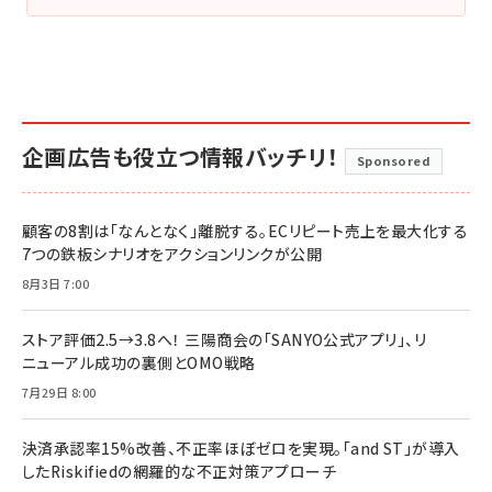
企画広告も役立つ情報バッチリ！
Sponsored
顧客の8割は「なんとなく」離脱する。ECリピート売上を最大化する
7つの鉄板シナリオをアクションリンクが公開
8月3日 7:00
ストア評価2.5→3.8へ！ 三陽商会の「SANYO公式アプリ」、リ
ニューアル成功の裏側とOMO戦略
7月29日 8:00
決済承認率15%改善、不正率ほぼゼロを実現。「and ST」が導入
したRiskifiedの網羅的な不正対策アプローチ