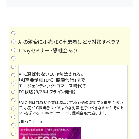
AIの激変に小売・EC事業者はどう対策すべき？
1Dayセミナー・懇親会あり
AIに選ばれないECは淘汰される。
「AI需要予測」から「購買代行」まで
エージェンティック・コマース時代の
EC戦略【8/26オフライン開催】
「AIに選ばれない企業は淘汰される」――。この激変する市場におい
て、小売・EC事業者はどのような対策を打つべきなのか？ そのヒ
ントを学べる1Dayセミナーです。懇親会も実施します。
7月23日 15:50