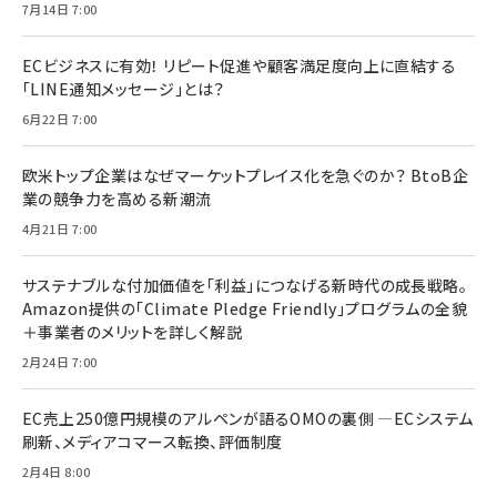
7月14日 7:00
ECビジネスに有効！ リピート促進や顧客満足度向上に直結する
「LINE通知メッセージ」とは？
6月22日 7:00
欧米トップ企業はなぜマーケットプレイス化を急ぐのか？ BtoB企
業の競争力を高める新潮流
4月21日 7:00
サステナブルな付加価値を「利益」につなげる新時代の成長戦略。
Amazon提供の「Climate Pledge Friendly」プログラムの全貌
＋事業者のメリットを詳しく解説
2月24日 7:00
EC売上250億円規模のアルペンが語るOMOの裏側 ―ECシステム
刷新、メディアコマース転換、評価制度
2月4日 8:00