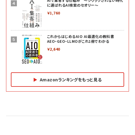
AIで集客する仕組み ～クリックされない時代
に選ばれるAI検索のセオリー～
￥1,760
これからはじめるAIO AI最適化の教科書
AEO・GEO・LLMOがこれ1冊でわかる
￥2,640
Amazonランキングをもっと見る
Amazon マーケティング・セールス全般関連書籍 の
Amazon ビジネス・経済関連書籍 の売れ筋ランキン
Amazon 経営戦略関連書籍 の売れ筋ランキング
売れ筋ランキング
グ
更新日時：2026/06/26 19:05
更新日時：2026/06/26 19:05
更新日時：2026/06/26 19:05
2億円を売り上げたプロが教える note×AI 最強の
anan(アンアン)2026/07/01号 No.2501[魅せる
ベインキャピタル 企業価値向上力の秘密
副業
カラダ2026／宮舘涼太]
￥2,640
￥1,870
￥880