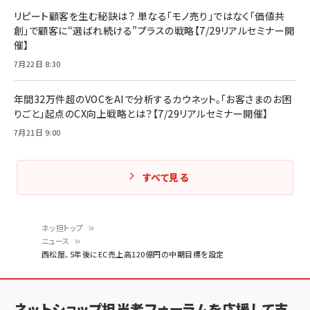
リピート顧客を生む秘訣は？ 単なる「モノ売り」ではなく「価値共
創」で顧客に“選ばれ続ける”プラスの戦略【7/29リアルセミナー開
催】
7月22日 8:30
年間32万件超のVOCをAIで分析するカウネット。「お客さまのお困
りごと」起点のCX向上戦略とは？【7/29リアルセミナー開催】
7月21日 9:00
すべて見る
ネッ担トップ
ニュース
パ
西松屋、5年後にEC売上高120億円の中期目標を設定
ン
く
ネットショップ担当者フォーラムを応援して支