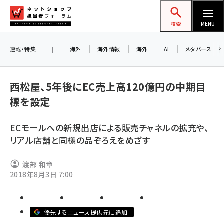
メ
ネットショップ担当者フォーラム
イ
検索
MENU
ン
コ
連載・特集
|
海外
海外情報
海外
AI
メタバース
ン
お
テ
西松屋、5年後にEC売上高120億円の中期目
ン
ア
標を設定
ツ
amazon (2236)
に
ECモールへの新規出店による販売チャネルの拡充や、
yahoo (1896)
移
8
リアル店舗と同様の品ぞろえをめざす
交
動
楽天 (1865)
渡部 和章
ecbeing (1204)
2018年8月3日 7:00
アスクル (1112)
base (1068)
優先するニュース提供元に追加
ビィ・フォアード (769)