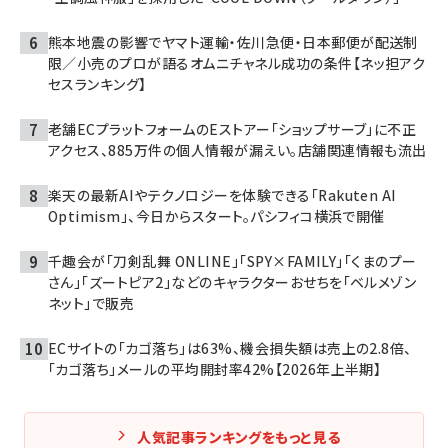
熊本地震の影響でヤマト運輸・佐川急便・日本郵便が配送制
限／小売のプロが語るオムニチャネル成功の条件【ネッ担アク
セスランキング】
老舗ECプラットフォームのEストアー「ショップサーブ」に不正
アクセス、885万件の個人情報が漏えい。店舗関連情報も流出
楽天の最新AIやテクノロジーを体験できる「Rakuten AI
Optimism」、今日からスタート。パシフィコ横浜で開催
千趣会が「刀剣乱舞 ONLINE」「SPY×FAMILY」「くまのプー
さん」「ズートピア2」などのキャラクターおせちを「ベルメゾン
ネット」で販売
ECサイトの「カゴ落ち」は63%、機会損失額は売上の2.8倍、
「カゴ落ち」メールの平均開封率42%【2026年上半期】
人気記事ランキングをもっと見る