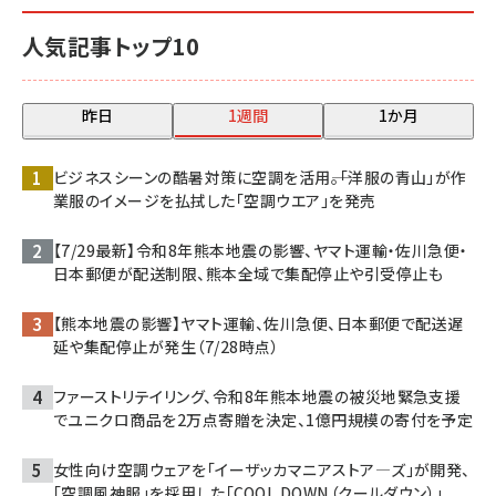
人気記事トップ10
昨日
1週間
1か月
ビジネスシーンの酷暑対策に空調を活用――。「洋服の青山」が作
業服のイメージを払拭した「空調ウエア」を発売
【7/29最新】令和8年熊本地震の影響、ヤマト運輸・佐川急便・
日本郵便が配送制限、熊本全域で集配停止や引受停止も
【熊本地震の影響】ヤマト運輸、佐川急便、日本郵便で配送遅
延や集配停止が発生（7/28時点）
ファーストリテイリング、令和8年熊本地震の被災地緊急支援
でユニクロ商品を2万点寄贈を決定、1億円規模の寄付を予定
女性向け空調ウェアを「イーザッカマニアストア―ズ」が開発、
「空調風神服」を採用した「COOL DOWN（クールダウン）」