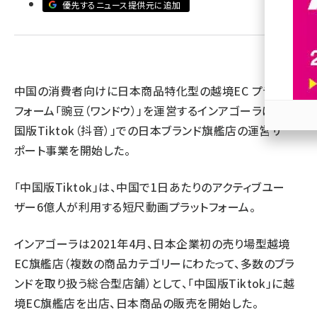
優先するニュース提供元に追加
revico (744)
中国の消費者向けに日本商品特化型の越境EC プラット
フォーム「豌豆（ワンドウ）」を運営するインアゴーラは、「中
国版Tiktok（抖音）」での日本ブランド旗艦店の運営サ
参加
ポート事業を開始した。
「中国版Tiktok」は、中国で1日あたりのアクティブユー
ザー6億人が利用する短尺動画プラットフォーム。
インアゴーラは2021年4月、日本企業初の売り場型越境
EC旗艦店（複数の商品カテゴリーにわたって、多数のブラ
ンドを取り扱う総合型店舗）として、「中国版Tiktok」に越
境EC旗艦店を出店、日本商品の販売を開始した。