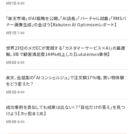
8月7日 8:00
「楽天市場」がAI戦略を公開。「AI店長」「バーチャル試着」「RMSバ
ナー画像生成」の全ぼう【Rakuten AI Optimismレポート】
8月7日 7:00
世界23位のメガECが実践する「カスタマーサービス×AI」の最適
解。3年で顧客満足度144%向上した【Lululemon事例】
8月6日 8:00
楽天、会話型の「AIコンシェルジュ」で注文額17％増。買い物体験
をどう変えた？
8月5日 8:00
成功事例を真似しても成果は出ない！？「自社だけの答え」を見つ
けよう【ネッ担まとめ】
8月4日 8:00