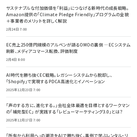
サステナブルな付加価値を「利益」につなげる新時代の成長戦略。
Amazon提供の「Climate Pledge Friendly」プログラムの全貌
＋事業者のメリットを詳しく解説
2月24日 7:00
EC売上250億円規模のアルペンが語るOMOの裏側 ―ECシステム
刷新、メディアコマース転換、評価制度
2月4日 8:00
AI時代を勝ち抜くEC戦略。レガシーシステムから脱却し、
「Shopify」で実現するPDCA高速化とイノベーション
2025年12月23日 7:00
「声のする方に、進化する。」会社全体最適を目標とするワークマン
の「補完型EC」 が実践する「レビューマーケティング3.0」とは？
2025年12月17日 7:00
「所有から利用へ」の潮流をAIで勝ち抜く。事例で学ぶレンタル・リ