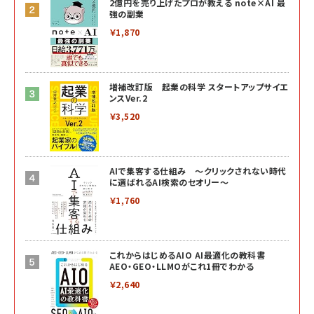
2億円を売り上げたプロが教える note×AI 最
強の副業
￥1,870
増補改訂版 起業の科学 スタートアップサイエ
ンスVer.2
￥3,520
AIで集客する仕組み ～クリックされない時代
に選ばれるAI検索のセオリー～
￥1,760
これからはじめるAIO AI最適化の教科書
AEO・GEO・LLMOがこれ1冊でわかる
￥2,640