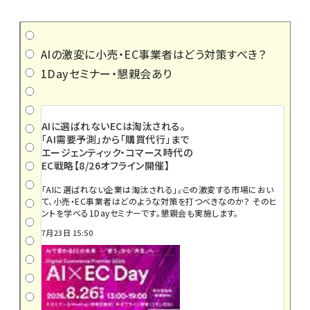
AIの激変に小売・EC事業者はどう対策すべき？
1Dayセミナー・懇親会あり
AIに選ばれないECは淘汰される。
「AI需要予測」から「購買代行」まで
エージェンティック・コマース時代の
EC戦略【8/26オフライン開催】
「AIに選ばれない企業は淘汰される」――。この激変する市場におい
て、小売・EC事業者はどのような対策を打つべきなのか？ そのヒ
ントを学べる1Dayセミナーです。懇親会も実施します。
7月23日 15:50