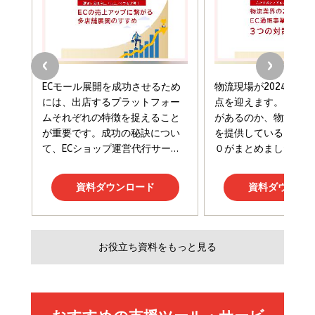
る時代の成長戦略
￥3,190
ママ投資家が育休中に１億貯めた株式投資
￥2,420
￥1,870
フィードバック経営 「沈黙の組織」から「高め合う
マーケティングの真実 P&G・グリコで学んだ失敗
組織」へ
と成長の法則
組織の成果を最大化する ルールのデザイン
￥3,080
￥2,200
￥1,980
Amazonランキングをもっと見る
Amazonランキングをもっと見る
Amazonランキングをもっと見る