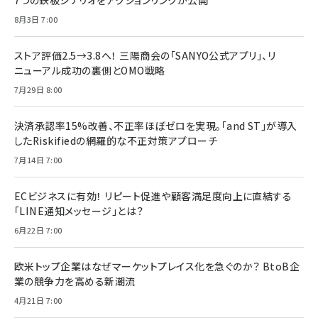
7つの鉄板シナリオをアクションリンクが公開
8月3日 7:00
ストア評価2.5→3.8へ！ 三陽商会の「SANYO公式アプリ」、リ
ニューアル成功の裏側とOMO戦略
7月29日 8:00
決済承認率15%改善、不正率ほぼゼロを実現。「and ST」が導入
したRiskifiedの網羅的な不正対策アプローチ
7月14日 7:00
ECビジネスに有効！ リピート促進や顧客満足度向上に直結する
「LINE通知メッセージ」とは？
6月22日 7:00
欧米トップ企業はなぜマーケットプレイス化を急ぐのか？ BtoB企
業の競争力を高める新潮流
4月21日 7:00