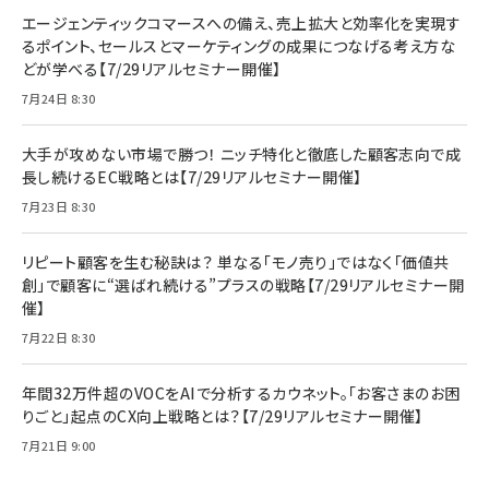
エージェンティックコマースへの備え、売上拡大と効率化を実現す
るポイント、セールスとマーケティングの成果につなげる考え方な
どが学べる【7/29リアルセミナー開催】
7月24日 8:30
大手が攻めない市場で勝つ！ ニッチ特化と徹底した顧客志向で成
長し続けるEC戦略とは【7/29リアルセミナー開催】
7月23日 8:30
リピート顧客を生む秘訣は？ 単なる「モノ売り」ではなく「価値共
創」で顧客に“選ばれ続ける”プラスの戦略【7/29リアルセミナー開
催】
7月22日 8:30
年間32万件超のVOCをAIで分析するカウネット。「お客さまのお困
りごと」起点のCX向上戦略とは？【7/29リアルセミナー開催】
7月21日 9:00