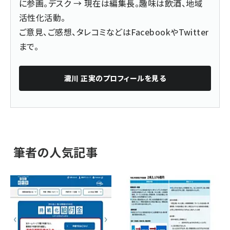
に参画。デスク → 現在は編集長。趣味は飲酒、地域
活性化活動。
ご意見、ご感想、タレコミなどは
Facebook
や
Twitter
まで。
瀧川 正実
のプロフィールを見る
筆者の人気記事