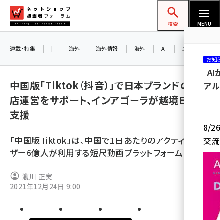
メ
ネットショップ担当者フォーラム
イ
検索
MENU
ン
コ
連載・特集
|
海外
海外情報
海外
AI
メタバース
お知
ン
A
テ
中国版「Tiktok（抖音）」で日本ブランドの旗艦
アル
ン
店運営をサポート、インアゴーラが越境ECを
ツ
amazon (2253)
支援
に
8/
yahoo (1905)
移
「中国版Tiktok」は、中国で1日あたりのアクティブユー
交流
動
楽天 (1873)
ザー6億人が利用する短尺動画プラットフォーム
ecbeing (1210)
瀧川 正実
アスクル (1122)
2021年12月24日 9:00
base (1079)
ビィ・フォアード (776)