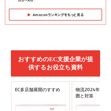
Amazonランキングをもっと見る
Amazon マーケティング・セールス全般関連書籍 の
Amazon ビジネス・経済関連書籍 の売れ筋ランキン
Amazon 経営戦略関連書籍 の売れ筋ランキング
売れ筋ランキング
グ
更新日時：2026/06/26 19:05
更新日時：2026/06/26 19:05
更新日時：2026/06/26 19:05
2億円を売り上げたプロが教える note×AI 最強の
anan(アンアン)2026/07/01号 No.2501[魅せる
ベインキャピタル 企業価値向上力の秘密
副業
カラダ2026／宮舘涼太]
￥2,640
￥1,870
￥880
イシューからはじめよ［改訂版］――知的生産の「シンプ
小さな会社は戦略が9割
anan(アンアン)2026/06/24号 No.2500増刊
ルな本質」
スペシャルエディション[王道エンタメの矜持／
￥1,980
BTS]
￥2,200
￥1,100
ドリルを売るには穴を売れ
経営メモ 16年の起業家人生で得た知見
anan(アンアン)2026/07/08号 No.2502[2026
￥1,815
￥2,750
年後半、あなたの恋と運命／山田涼介]
￥880
Brand Shift(ブランド・シフト): 「信頼」で選ばれ
影響力の武器［新版］：人を動かす七つの原理