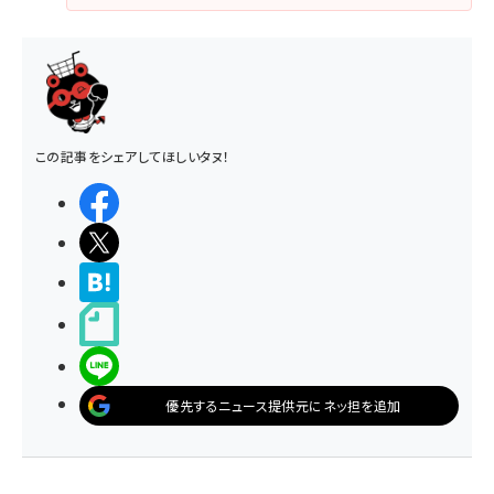
この記事をシェアしてほしいタヌ！
シェアする
ポストする
>ブクマする
noteで書く
LINEで送る
優先するニュース提供元にネッ担を追加