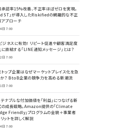
済承認率15%改善、不正率ほぼゼロを実現。
nd ST」が導入したRiskifiedの網羅的な不正
策アプローチ
4日 7:00
Cビジネスに有効！ リピート促進や顧客満足度
上に直結する「LINE通知メッセージ」とは？
2日 7:00
米トップ企業はなぜマーケットプレイス化を急
のか？ BtoB企業の競争力を高める新潮流
1日 7:00
ステナブルな付加価値を「利益」につなげる新
の成長戦略。Amazon提供の「Climate
edge Friendly」プログラムの全貌＋事業者
メリットを詳しく解説
4日 7:00