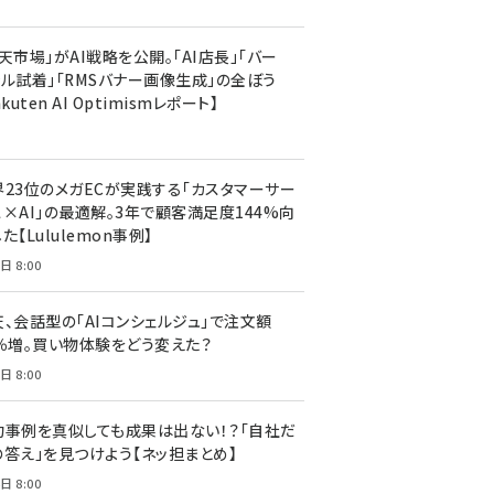
天市場」がAI戦略を公開。「AI店長」「バー
ャル試着」「RMSバナー画像生成」の全ぼう
akuten AI Optimismレポート】
界23位のメガECが実践する「カスタマーサー
ス×AI」の最適解。3年で顧客満足度144%向
た【Lululemon事例】
日 8:00
天、会話型の「AIコンシェルジュ」で注文額
7％増。買い物体験をどう変えた？
日 8:00
功事例を真似しても成果は出ない！？「自社だ
の答え」を見つけよう【ネッ担まとめ】
日 8:00