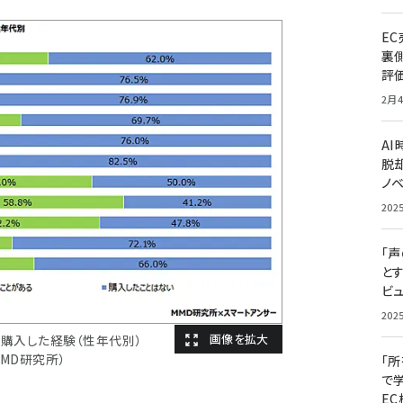
E
裏
評
2月4
A
脱却
ノ
202
「
と
ビュ
202
品を購入した経験（性年代別）
MMD研究所）
「
で
E