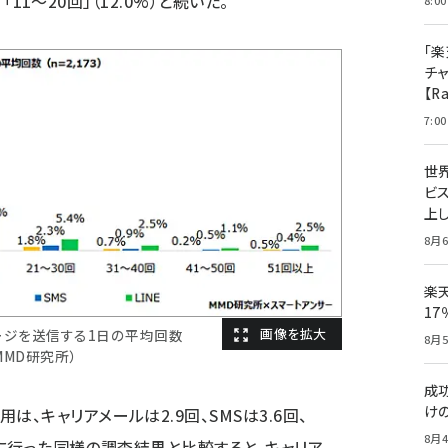
）「11～20回」（12.0%）と続いた。
8:00
「楽
チ
【R
7:00
世
ビ
上し
8月6
楽
1
ージを送信する1日の平均回数
8月5
：MMD研究所）
成
け
、キャリアメールは2.9回、SMSは3.6回、
8月4
8年に行った同様の調査結果と比較すると、キャリア