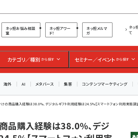
プ担当者フォーラム
ネッ
ネッ担お悩み相談
ネッ担アワー
ネッ担メルマ
て
室
ド！
ガ
お知らせ
AIが買い物を代行する時代に打つべき「次の一手」とは？
カテゴリ／種別
セミナー／イベント
から探す
から探す
アルペン、オイシックス、元UA責任者が登壇のリアルECセ
ミナー（8/26＠東京）【交流会も実施】
海外
AI
メタバース
集客
コンテンツマーケティング
8/26（水）、東京・四谷で開催。登壇者・聴講者と交流できる
交流会も実施します。すべての講演を無料で聴講できます！
きっかけの商品購入経験は38.0%、デジタルギフト利用経験は24.5%【スマートフォン利用実態調
けの商品購入経験は38.0%、デジ