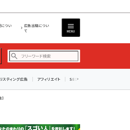
担につい
広告出稿につい
て
MENU
リスティング広告
アフィリエイト
SEO
メール
ソーシャル
amazon (2249)
yahoo (1901)
査】
楽天 (1871)
ecbeing (1207)
アスクル (1119)