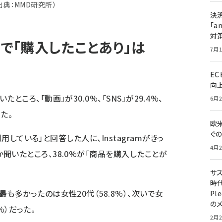
出典：MMD研究所）
決
「a
対
かけで「購入したことあり」は
7月1
E
向
ころ、「動画」が30.0%、「SNS」が29.4%、
6月2
た。
欧
ぐ
を利用している」と回答した人に、Instagramがきっ
4月2
聞いたところ、38.0%が「商品を購入したことが
サ
時代
も多かったのは女性20代（58.8%）、次いで女
Pl
の
0%）だった。
2月2