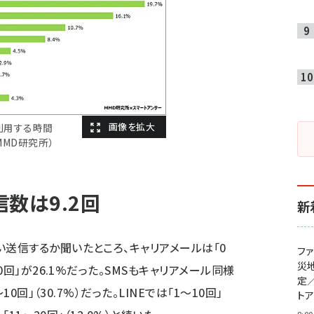
利用する時間
：MMD研究所）
信数は9.2回
新
い送信するか聞いたところ、キャリアメールは「0
フ
災
10回」が26.1%だった。SMSもキャリアメール同様
定
10回」（30.7%）だった。LINEでは「1～10回」
ト