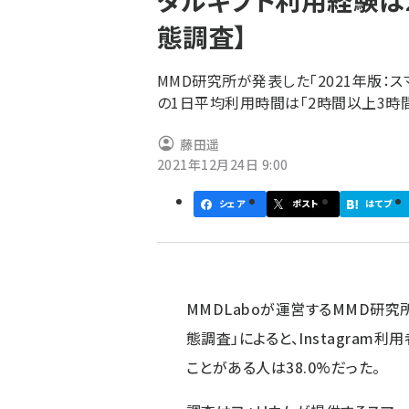
タルギフト利用経験は2
く
態調査】
ず
MMD研究所が発表した「2021年版：
の1日平均利用時間は「2時間以上3時
藤田遥
2021年12月24日 9:00
シェア
ポスト
はてブ
MMDLaboが運営するMMD研究
態調査」によると、Instagram利
ことがある人は38.0%だった。