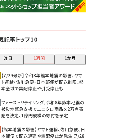
base (1077)
ビィ・フォアード (773)
revico (740)
気記事トップ10
昨日
1週間
1か月
【7/29最新】令和8年熊本地震の影響、ヤマ
ト運輸・佐川急便・日本郵便が配送制限、熊
本全域で集配停止や引受停止も
ファーストリテイリング、令和8年熊本地震の
被災地緊急支援でユニクロ商品を2万点寄
贈を決定、1億円規模の寄付を予定
【熊本地震の影響】ヤマト運輸、佐川急便、日
本郵便で配送遅延や集配停止が発生（7/28