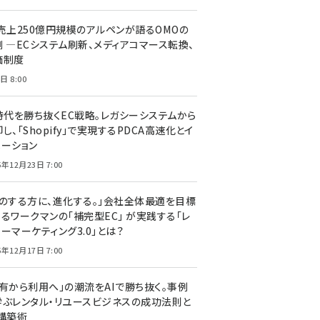
C売上250億円規模のアルペンが語るOMOの
側 ―ECシステム刷新、メディアコマース転換、
価制度
日 8:00
I時代を勝ち抜くEC戦略。レガシーシステムから
し、「Shopify」で実現するPDCA高速化とイ
ベーション
5年12月23日 7:00
声のする方に、進化する。」会社全体最適を目標
するワークマンの「補完型EC」 が実践する「レ
ーマーケティング3.0」とは？
5年12月17日 7:00
所有から利用へ」の潮流をAIで勝ち抜く。事例
学ぶレンタル・リユースビジネスの成功法則と
C構築術