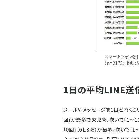
スマートフォンを
（n=2173、出典
1日の平均LINE送
メールやメッセージを1日どれくら
回」が最多で68.2%、次いで「1～
「0回」（61.3%）が最多、次いで「1～