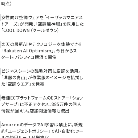
時点）
女性向け空調ウェアを「イーザッカマニアス
トア―ズ」が開発、「空調風神服」を採用した
「COOL DOWN（クールダウン）」
楽天の最新AIやテクノロジーを体験できる
「Rakuten AI Optimism」、今日からス
タート。パシフィコ横浜で開催
ビジネスシーンの酷暑対策に空調を活用――。
「洋服の青山」が作業服のイメージを払拭し
た「空調ウエア」を発売
老舗ECプラットフォームのEストアー「ショッ
プサーブ」に不正アクセス、885万件の個人
情報が漏えい。店舗関連情報も流出
AmazonのデータでAI学習は禁止に。新規
約「エージェントポリシー」でAI・自動化ツー
ルの使用ルールが厳格化