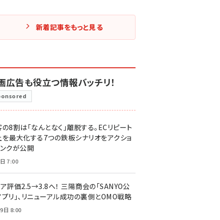
新着記事をもっと見る
画広告も役立つ情報バッチリ！
ponsored
客の8割は「なんとなく」離脱する。ECリピート
上を最大化する7つの鉄板シナリオをアクショ
リンクが公開
日 7:00
ア評価2.5→3.8へ！ 三陽商会の「SANYO公
アプリ」、リニューアル成功の裏側とOMO戦略
9日 8:00