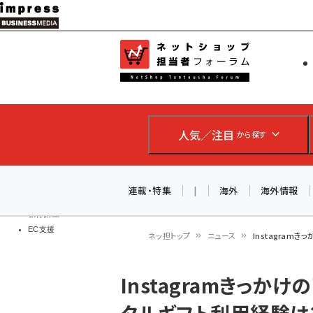
メ
イ
EC担当者
ネットショッ
ン
Web担当者
コ
製品導入
ン
企業IT
ソフト開発
テ
IoT・AI
人気／注目
から探す
ン
DCクラウド
研究・調査
ツ
エネルギー
に
連載・特集
|
海外
海外情報
ドローン
移
教育講座
EC支援
動
ネッ担トップ
ニュース
Instagram
パ
Instagramきっか
ン