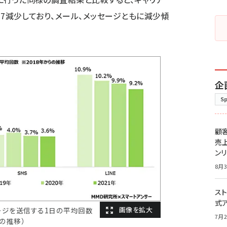
Eは1.7減少しており、メール、メッセージともに減少傾
企
S
顧
売
ン
8月3
スト
式
ージを送信する1日の平均回数
7月2
らの推移）