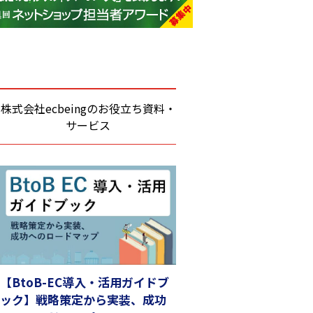
base (1071)
ビィ・フォアード (773)
revico (739)