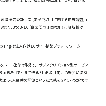
サイトを構築する事業者は、短期間・効率的に「GMO掛け払
業経済研究委託事業（電子商取引に関する市場調査）」
779億円、BtoB-EC（企業間電子商取引）市場規模は
ecbeingは法人向けECサイト構築プラットフォーム
あるルート営業の取引先、サブスクリプション型サービス
BtoB取引で利用できるBtoB取引向けの後払い決済
管理・未入金時の督促といった業務をGMO-PSが代行