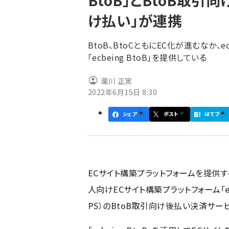
BtoB」とBtoB取
く
け払い」が連携
ず
BtoB、BtoCともにEC化が進むなか、
「ecbeing BtoB」を提供している
瀧川 正実
2022年6月15日 8:30
シェア
ポスト
はてブ
ECサイト構築プラットフォームを提供する
人向けECサイト構築プラットフォーム「ecb
PS）のBtoB取引向け後払い決済サー