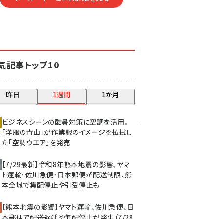
気記事トップ10
昨日
1週間
1か月
ビジネスシーンの酷暑対策に空調を活用――。
「洋服の青山」が作業服のイメージを払拭し
た「空調ウエア」を発売
【7/29最新】令和8年熊本地震の影響、ヤマ
ト運輸・佐川急便・日本郵便が配送制限、熊
本全域で集配停止や引受停止も
【熊本地震の影響】ヤマト運輸、佐川急便、日
本郵便で配送遅延や集配停止が発生（7/28