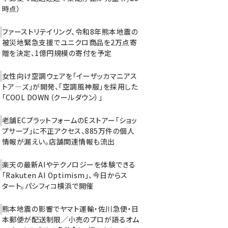
時点）
ファーストリテイリング、令和8年熊本地震の
被災地緊急支援でユニクロ商品を2万点寄
贈を決定、1億円規模の寄付を予定
女性向け空調ウェアを「イーザッカマニアス
トア―ズ」が開発、「空調風神服」を採用した
「COOL DOWN（クールダウン）」
老舗ECプラットフォームのEストアー「ショッ
プサーブ」に不正アクセス、885万件の個人
情報が漏えい。店舗関連情報も流出
楽天の最新AIやテクノロジーを体験できる
「Rakuten AI Optimism」、今日からス
タート。パシフィコ横浜で開催
熊本地震の影響でヤマト運輸・佐川急便・日
本郵便が配送制限／小売のプロが語るオム