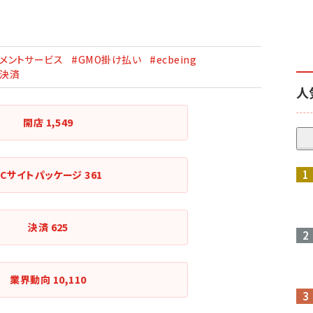
イメントサービス
#GMO掛け払い
#ecbeing
#決済
人
開店
1,549
ECサイトパッケージ
361
決済
625
業界動向
10,110