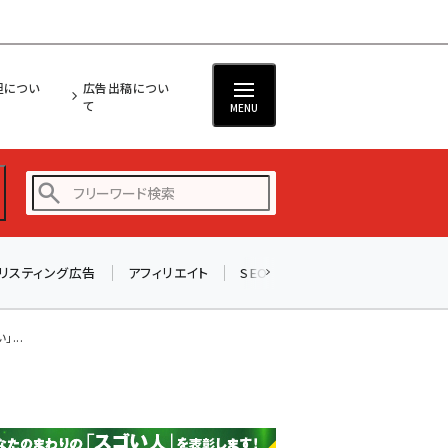
担につい
広告出稿につい
て
MENU
リスティング広告
アフィリエイト
SEO
メール
ソーシャル
amazon (2245)
yahoo (1900)
...
楽天 (1871)
ecbeing (1207)
アスクル (1118)