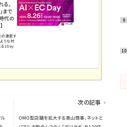
れる。
」まで
ス時代の
】
。この激変す
のような対
る1Day
次の記事
タル
OMO型店舗を拡大する青山商事、ネットと
企
リアルの融合システム「デジラボ」を120店