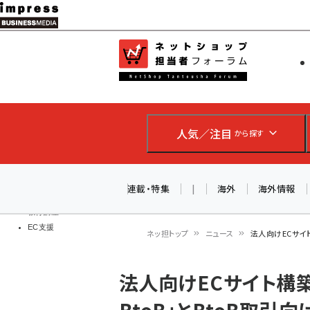
メ
イ
EC担当者
ネットショッ
ン
Web担当者
コ
製品導入
ン
企業IT
ソフト開発
テ
IoT・AI
人気／注目
から探す
ン
DCクラウド
研究・調査
ツ
エネルギー
に
連載・特集
|
海外
海外情報
ドローン
移
教育講座
EC支援
動
ネッ担トップ
ニュース
法人向けECサイト
パ
法人向けECサイト構築プ
ン