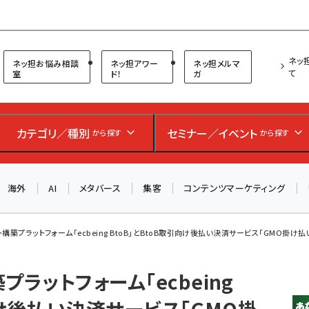
プ担当者フォーラム
ネッ
ネッ担お悩み相談
ネッ担アワー
ネッ担メルマ
て
室
ド！
ガ
カテゴリ／種別
セミナー／イベント
から探す
から探す
海外
AI
メタバース
集客
コンテンツマーケティング
構築プラットフォーム「ecbeing BtoB」とBtoB取引向け後払い決済サービス「GMO掛け払い」
ラットフォーム「ecbeing