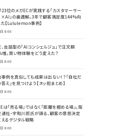
界23位のメガECが実践する「カスタマーサー
ス×AI」の最適解。3年で顧客満足度144%向
た【Lululemon事例】
日 8:00
天、会話型の「AIコンシェルジュ」で注文額
7％増。買い物体験をどう変えた？
日 8:00
功事例を真似しても成果は出ない！？「自社だ
の答え」を見つけよう【ネッ担まとめ】
日 8:00
NEは「売る場」ではなく「距離を縮める場」。阪
交通社・宇和川匠氏が語る、顧客の意思決定
支えるデジタル戦略
日 8:00