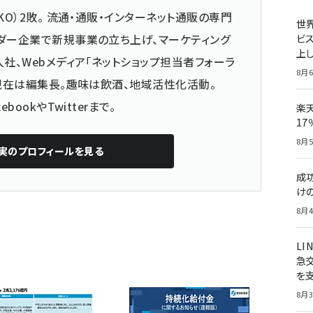
KO）2敗。 流通・通販・インターネット通販の専門
世
ダー企業で新規事業の立ち上げ、マーケティング
ビ
上し
社、Webメディア「ネットショップ担当者フォーラ
8月6
 現在は編集長。趣味は飲酒、地域活性化活動。
cebook
や
Twitter
まで。
楽
1
8月5
実
のプロフィールを見る
成
け
8月4
LI
急
を
8月3