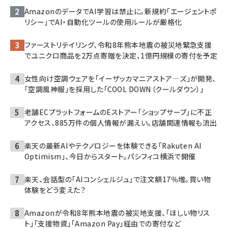
AmazonのデータでAI学習は禁止に。新規約「エージェントポ
リシー」でAI・自動化ツールの使用ルールが厳格化
ファーストリテイリング、令和8年熊本地震の被災地緊急支援
でユニクロ商品を2万点寄贈を決定、1億円規模の寄付を予定
女性向け空調ウェアを「イーザッカマニアストア―ズ」が開発、
「空調風神服」を採用した「COOL DOWN（クールダウン）」
老舗ECプラットフォームのEストアー「ショップサーブ」に不正
アクセス、885万件の個人情報が漏えい。店舗関連情報も流出
楽天の最新AIやテクノロジーを体験できる「Rakuten AI
Optimism」、今日からスタート。パシフィコ横浜で開催
楽天、会話型の「AIコンシェルジュ」で注文額17％増。買い物
体験をどう変えた？
Amazonが令和8年熊本地震の被災地支援、「ほしい物リス
ト」「支援物資」「Amazon Pay」経由での寄付など