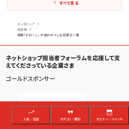
すべて見る
ネッ担トップ
用語集
パ
用語「ドローン」 が使われている記事の一覧
ン
く
ネットショップ担当者フォーラムを応援して支
ず
えてくださっている企業さま
ゴールドスポンサー
人気／注目
カテゴリ／種別
セミナー／イベント