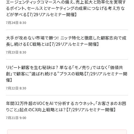
エージェンティックコマースへの備え、売上拡大と効率化を実現す
るポイント、セールスとマーケティングの成果につなげる考え方な
どが学べる【7/29リアルセミナー開催】
7月24日 8:30
大手が攻めない市場で勝つ！ ニッチ特化と徹底した顧客志向で成
長し続けるEC戦略とは【7/29リアルセミナー開催】
7月23日 8:30
リピート顧客を生む秘訣は？ 単なる「モノ売り」ではなく「価値共
創」で顧客に“選ばれ続ける”プラスの戦略【7/29リアルセミナー開
催】
7月22日 8:30
年間32万件超のVOCをAIで分析するカウネット。「お客さまのお困
りごと」起点のCX向上戦略とは？【7/29リアルセミナー開催】
7月21日 9:00