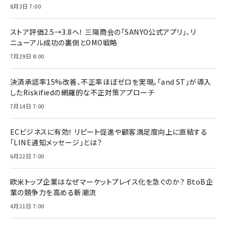
8月3日 7:00
ストア評価2.5→3.8へ！ 三陽商会の「SANYO公式アプリ」、リ
ニューアル成功の裏側とOMO戦略
7月29日 8:00
決済承認率15%改善、不正率ほぼゼロを実現。「and ST」が導入
したRiskifiedの網羅的な不正対策アプローチ
7月14日 7:00
ECビジネスに有効！ リピート促進や顧客満足度向上に直結する
「LINE通知メッセージ」とは？
6月22日 7:00
欧米トップ企業はなぜマーケットプレイス化を急ぐのか？ BtoB企
業の競争力を高める新潮流
4月21日 7:00