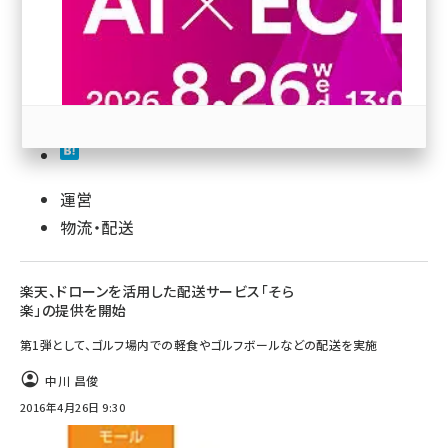
revico (746)
29
運営
参加登録はこちら↑
物流・配送
楽天、ドローンを活用した配送サービス「そら
楽」の提供を開始
第1弾として、ゴルフ場内での軽食やゴルフボールなどの配送を実施
中川 昌俊
2016年4月26日 9:30