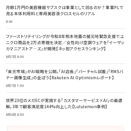
月額1万円の美容機器サブスクは事業として回るのか？ 事業PLで
見る本体利用料と専用美容液クロスセルのリアル
8:00
ファーストリテイリングが令和8年熊本地震の被災地緊急支援でユ
ニクロ商品を2万点寄贈を決定／女性向け空調ウェアを「イーザッ
カマニアストア―ズ」が開発【ネッ担アクセスランキング】
8月7日 8:00
「楽天市場」がAI戦略を公開。「AI店長」「バーチャル試着」「RMSバ
ナー画像生成」の全ぼう【Rakuten AI Optimismレポート】
8月7日 7:00
世界23位のメガECが実践する「カスタマーサービス×AI」の最適
解。3年で顧客満足度144%向上した【Lululemon事例】
8月6日 8:00