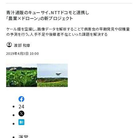
青汁通販のキューサイ、NTTドコモと連携し
「農業×ドローン」の新プロジェクト
ケール畑を空撮し、画像データを解析することで病害虫の早期発見や収穫量
の予測を行う。人手不足や後継者不在といった課題を解決する
渡部 和章
2019年4月3日 10:00
24
運営