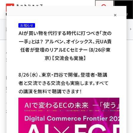
メ
ネットショップ担当者フォーラム
イ
検索
MENU
ン
お知らせ
コ
連載・特集
|
海外
海外情報
海外
AI
メタバース
AIが買い物を代行する時代に打つべき「次の
ン
一手」とは？ アルペン、オイシックス、元UA責
テ
用語「ドローン」 が使われている記事の一覧
任者が登壇のリアルECセミナー（8/26＠東
ン
京）【交流会も実施】
全 18 記事中 1 ～ 18 を表示中
ツ
amazon (2259)
に
ドローンで日用品の宅配サービスを実現へ、
8/26（水）、東京・四谷で開催。登壇者・聴講
国交省とMIKAWAYA21が徳島県で実験
yahoo (1910)
移
者と交流できる交流会も実施します。すべて
動
無人航空機「ドローン」は、短時間で貨物を届けることのできる輸送手段とし
楽天 (1878)
の講演を無料で聴講できます！
ての期待が高まっている
ecbeing (1213)
瀧川 正実
アスクル (1126)
2016年2月23日 6:00
base (1085)
ビィ・フォアード (786)