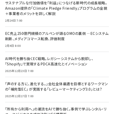
サステナブルな付加価値を「利益」につなげる新時代の成長戦略。
Amazon提供の「Climate Pledge Friendly」プログラムの全貌
＋事業者のメリットを詳しく解説
2月24日 7:00
EC売上250億円規模のアルペンが語るOMOの裏側 ―ECシステム
刷新、メディアコマース転換、評価制度
2月4日 8:00
AI時代を勝ち抜くEC戦略。レガシーシステムから脱却し、
「Shopify」で実現するPDCA高速化とイノベーション
2025年12月23日 7:00
「声のする方に、進化する。」会社全体最適を目標とするワークマン
の「補完型EC」 が実践する「レビューマーケティング3.0」とは？
2025年12月17日 7:00
「所有から利用へ」の潮流をAIで勝ち抜く。事例で学ぶレンタル・リ