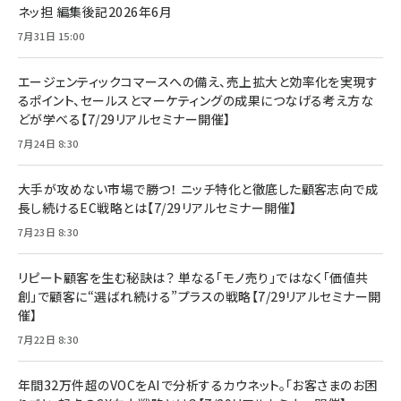
ネッ担 編集後記2026年6月
7月31日 15:00
エージェンティックコマースへの備え、売上拡大と効率化を実現す
るポイント、セールスとマーケティングの成果につなげる考え方な
どが学べる【7/29リアルセミナー開催】
7月24日 8:30
大手が攻めない市場で勝つ！ ニッチ特化と徹底した顧客志向で成
長し続けるEC戦略とは【7/29リアルセミナー開催】
7月23日 8:30
リピート顧客を生む秘訣は？ 単なる「モノ売り」ではなく「価値共
創」で顧客に“選ばれ続ける”プラスの戦略【7/29リアルセミナー開
催】
7月22日 8:30
年間32万件超のVOCをAIで分析するカウネット。「お客さまのお困