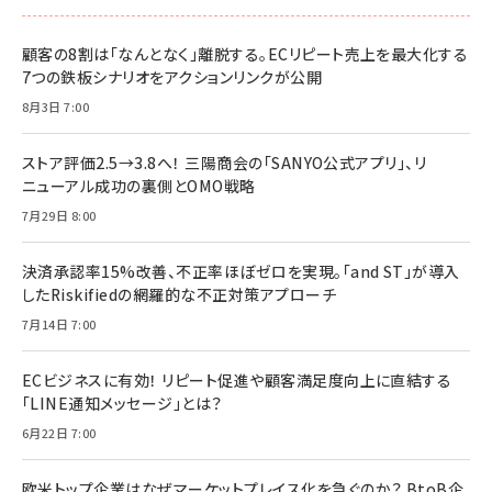
顧客の8割は「なんとなく」離脱する。ECリピート売上を最大化する
7つの鉄板シナリオをアクションリンクが公開
8月3日 7:00
ストア評価2.5→3.8へ！ 三陽商会の「SANYO公式アプリ」、リ
ニューアル成功の裏側とOMO戦略
7月29日 8:00
決済承認率15%改善、不正率ほぼゼロを実現。「and ST」が導入
したRiskifiedの網羅的な不正対策アプローチ
7月14日 7:00
ECビジネスに有効！ リピート促進や顧客満足度向上に直結する
「LINE通知メッセージ」とは？
6月22日 7:00
欧米トップ企業はなぜマーケットプレイス化を急ぐのか？ BtoB企