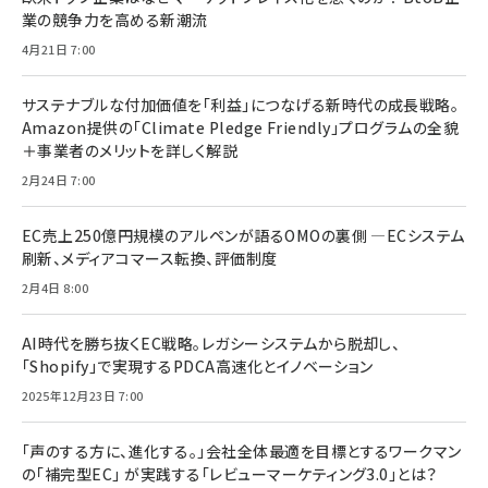
業の競争力を高める新潮流
4月21日 7:00
サステナブルな付加価値を「利益」につなげる新時代の成長戦略。
Amazon提供の「Climate Pledge Friendly」プログラムの全貌
＋事業者のメリットを詳しく解説
2月24日 7:00
EC売上250億円規模のアルペンが語るOMOの裏側 ―ECシステム
刷新、メディアコマース転換、評価制度
2月4日 8:00
AI時代を勝ち抜くEC戦略。レガシーシステムから脱却し、
「Shopify」で実現するPDCA高速化とイノベーション
2025年12月23日 7:00
「声のする方に、進化する。」会社全体最適を目標とするワークマン
の「補完型EC」 が実践する「レビューマーケティング3.0」とは？