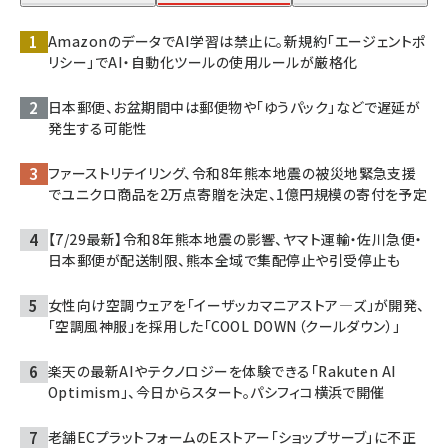
AmazonのデータでAI学習は禁止に。新規約「エージェントポ
リシー」でAI・自動化ツールの使用ルールが厳格化
日本郵便、お盆期間中は郵便物や「ゆうパック」などで遅延が
発生する可能性
ファーストリテイリング、令和8年熊本地震の被災地緊急支援
でユニクロ商品を2万点寄贈を決定、1億円規模の寄付を予定
【7/29最新】令和8年熊本地震の影響、ヤマト運輸・佐川急便・
日本郵便が配送制限、熊本全域で集配停止や引受停止も
女性向け空調ウェアを「イーザッカマニアストア―ズ」が開発、
「空調風神服」を採用した「COOL DOWN（クールダウン）」
楽天の最新AIやテクノロジーを体験できる「Rakuten AI
Optimism」、今日からスタート。パシフィコ横浜で開催
老舗ECプラットフォームのEストアー「ショップサーブ」に不正