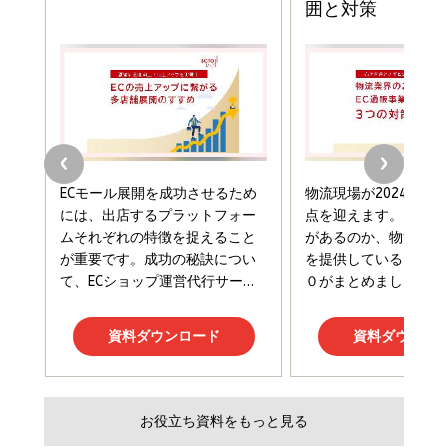
￥1,815
￥2,750
年後半、あなたの恋と運命／山田涼介]
￥880
Brand Shift(ブランド・シフト): 「信頼」で選ばれ
影響力の武器［新版］：人を動かす七つの原理
る時代の成長戦略
￥3,190
ママ投資家が育休中に１億貯めた株式投資
￥2,420
￥1,870
フィードバック経営 「沈黙の組織」から「高め合う
マーケティングの真実 P&G・グリコで学んだ失敗
組織」へ
と成長の法則
組織の成果を最大化する ルールのデザイン
￥3,080
￥2,200
￥1,980
Amazonランキングをもっと見る
Amazonランキングをもっと見る
Amazonランキングをもっと見る