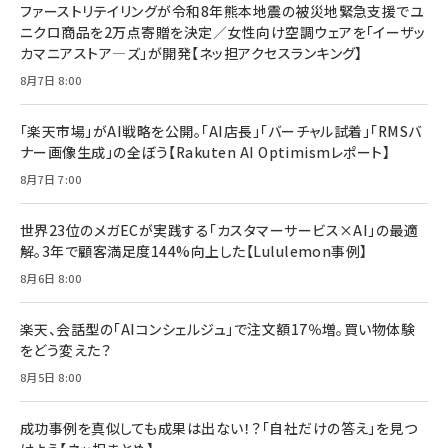
ファーストリテイリングが令和8年熊本地震の被災地緊急支援でユ
ニクロ商品を2万点寄贈を決定／女性向け空調ウェアを「イーザッ
カマニアストア―ズ」が開発【ネッ担アクセスランキング】
8月7日 8:00
「楽天市場」がAI戦略を公開。「AI店長」「バーチャル試着」「RMSバ
ナー画像生成」の全ぼう【Rakuten AI Optimismレポート】
8月7日 7:00
世界23位のメガECが実践する「カスタマーサービス×AI」の最適
解。3年で顧客満足度144%向上した【Lululemon事例】
8月6日 8:00
楽天、会話型の「AIコンシェルジュ」で注文額17％増。買い物体験
をどう変えた？
8月5日 8:00
成功事例を真似しても成果は出ない！？「自社だけの答え」を見つ