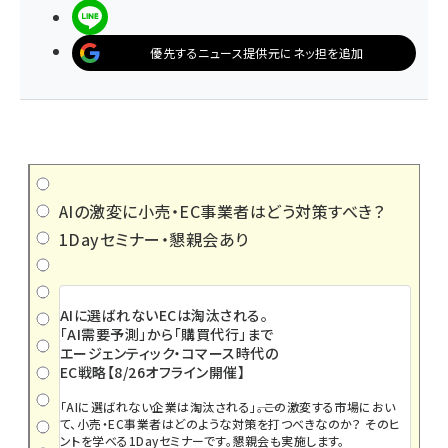
LINEで送る
優先するニュース提供元にネッ担を追加
AIの激変に小売・EC事業者はどう対策すべき？
1Dayセミナー・懇親会あり
AIに選ばれないECは淘汰される。
「AI需要予測」から「購買代行」まで
エージェンティック・コマース時代の
EC戦略【8/26オフライン開催】
「AIに選ばれない企業は淘汰される」――。この激変する市場におい
て、小売・EC事業者はどのような対策を打つべきなのか？ そのヒ
ントを学べる1Dayセミナーです。懇親会も実施します。