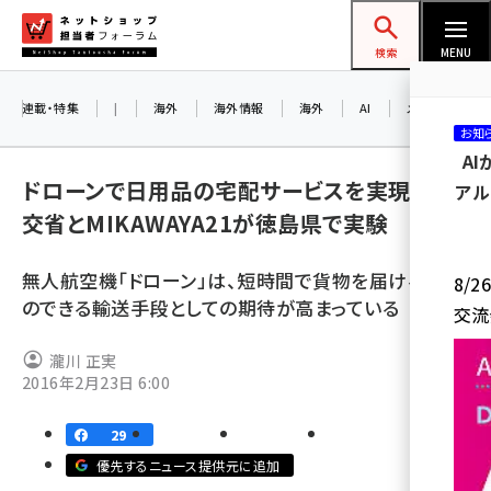
メ
ネットショップ担当者フォーラム
イ
検索
MENU
ン
コ
連載・特集
|
海外
海外情報
海外
AI
メタバース
お知
ン
A
テ
ドローンで日用品の宅配サービスを実現へ、国
アル
ン
交省とMIKAWAYA21が徳島県で実験
ツ
amazon (2255)
に
無人航空機「ドローン」は、短時間で貨物を届けること
8/
yahoo (1906)
移
のできる輸送手段としての期待が高まっている
交流
動
楽天 (1874)
瀧川 正実
ecbeing (1210)
2016年2月23日 6:00
アスクル (1122)
29
base (1081)
優先するニュース提供元に追加
ビィ・フォアード (776)