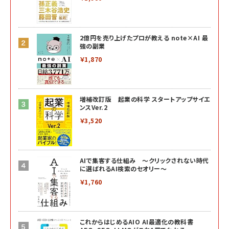
2億円を売り上げたプロが教える note×AI 最
強の副業
￥1,870
増補改訂版 起業の科学 スタートアップサイエ
ンスVer.2
￥3,520
AIで集客する仕組み ～クリックされない時代
に選ばれるAI検索のセオリー～
￥1,760
これからはじめるAIO AI最適化の教科書