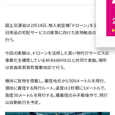
revico (744)
国土交通省は2月24日、無人航空機「ドローン」を活用した
日用品の宅配サービスの実現に向けた貨物輸送の実験を
行う。
参加
今回の実験は、ドローンを活用した買い物代行サービスの
事業化を構想しているMIKAWAYA21と共同で実施。場所
は徳島県那賀町鷲敷地区で行う。
機体に貨物を搭載し、着陸地点から500メートルを飛行、
畑地に着陸する飛行ルート。速度は1秒間に3メートルで、
高度50メートルを飛行する。離着陸のみ手動操作で、飛行
は自動航行を予定。