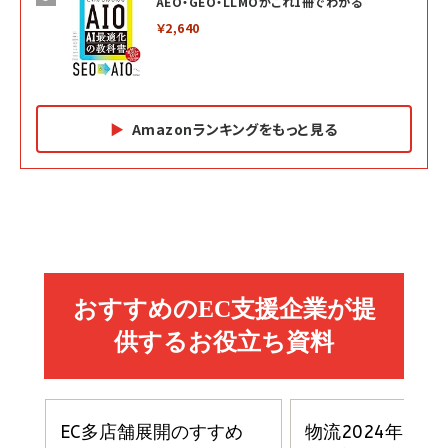
AEO・GEO・LLMOがこれ1冊でわかる
￥2,640
Amazonランキングをもっと見る
Amazon マーケティング・セールス全般関連書籍 の
Amazon ビジネス・経済関連書籍 の売れ筋ランキン
Amazon 経営戦略関連書籍 の売れ筋ランキング
売れ筋ランキング
グ
更新日時：2026/06/26 19:05
更新日時：2026/06/26 19:05
更新日時：2026/06/26 19:05
2億円を売り上げたプロが教える note×AI 最強の
anan(アンアン)2026/07/01号 No.2501[魅せる
ベインキャピタル 企業価値向上力の秘密
副業
カラダ2026／宮舘涼太]
￥2,640
￥1,870
￥880
イシューからはじめよ［改訂版］――知的生産の「シンプ
小さな会社は戦略が9割
anan(アンアン)2026/06/24号 No.2500増刊
ルな本質」
スペシャルエディション[王道エンタメの矜持／
￥1,980
BTS]
￥2,200
￥1,100
ドリルを売るには穴を売れ
経営メモ 16年の起業家人生で得た知見
anan(アンアン)2026/07/08号 No.2502[2026