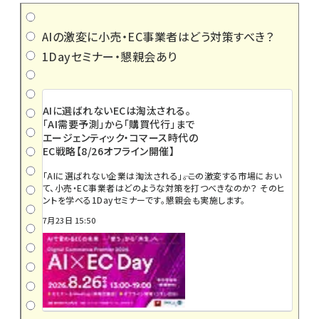
AIの激変に小売・EC事業者はどう対策すべき？
1Dayセミナー・懇親会あり
AIに選ばれないECは淘汰される。
「AI需要予測」から「購買代行」まで
エージェンティック・コマース時代の
EC戦略【8/26オフライン開催】
「AIに選ばれない企業は淘汰される」――。この激変する市場におい
て、小売・EC事業者はどのような対策を打つべきなのか？ そのヒ
ントを学べる1Dayセミナーです。懇親会も実施します。
7月23日 15:50