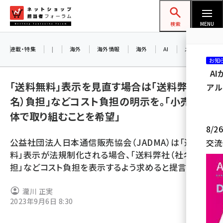
メ
ネットショップ担当者フォーラム
イ
検索
MENU
ン
コ
連載・特集
|
海外
海外情報
海外
AI
メタバース
お知
ン
A
テ
「送料無料」表示を見直す場合は「送料弊社（社
アル
ン
名）負担」などコスト負担の明示を。「小売業全
ツ
amazon (2255)
体で取り組むことを希望」
に
8/
yahoo (1906)
移
公益社団法人日本通信販売協会（JADMA）は「送料無
交流
動
楽天 (1874)
料」表示が法規制化される場合、「送料弊社（社名）負
担」などコスト負担を表示するよう求めると提言した
ecbeing (1210)
アスクル (1122)
瀧川 正実
2023年9月6日 8:30
base (1081)
ビィ・フォアード (776)