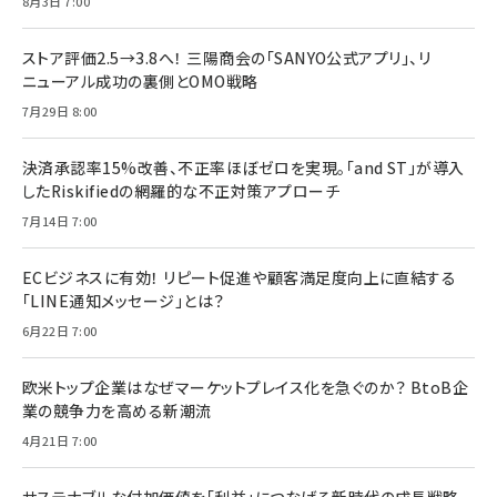
8月3日 7:00
ストア評価2.5→3.8へ！ 三陽商会の「SANYO公式アプリ」、リ
ニューアル成功の裏側とOMO戦略
7月29日 8:00
決済承認率15%改善、不正率ほぼゼロを実現。「and ST」が導入
したRiskifiedの網羅的な不正対策アプローチ
7月14日 7:00
ECビジネスに有効！ リピート促進や顧客満足度向上に直結する
「LINE通知メッセージ」とは？
6月22日 7:00
欧米トップ企業はなぜマーケットプレイス化を急ぐのか？ BtoB企
業の競争力を高める新潮流
4月21日 7:00
サステナブルな付加価値を「利益」につなげる新時代の成長戦略。