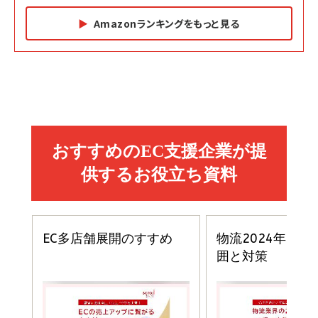
Amazonランキングをもっと見る
Amazon マーケティング・セールス全般関連書籍 の
Amazon ビジネス・経済関連書籍 の売れ筋ランキン
Amazon 経営戦略関連書籍 の売れ筋ランキング
売れ筋ランキング
グ
更新日時：2026/06/26 19:05
更新日時：2026/06/26 19:05
更新日時：2026/06/26 19:05
2億円を売り上げたプロが教える note×AI 最強の
anan(アンアン)2026/07/01号 No.2501[魅せる
ベインキャピタル 企業価値向上力の秘密
副業
カラダ2026／宮舘涼太]
￥2,640
￥1,870
￥880
イシューからはじめよ［改訂版］――知的生産の「シンプ
小さな会社は戦略が9割
anan(アンアン)2026/06/24号 No.2500増刊
ルな本質」
スペシャルエディション[王道エンタメの矜持／
￥1,980
BTS]
￥2,200
￥1,100
ドリルを売るには穴を売れ
経営メモ 16年の起業家人生で得た知見
anan(アンアン)2026/07/08号 No.2502[2026
￥1,815
￥2,750
年後半、あなたの恋と運命／山田涼介]
￥880
Brand Shift(ブランド・シフト): 「信頼」で選ばれ
影響力の武器［新版］：人を動かす七つの原理
る時代の成長戦略
￥3,190
ママ投資家が育休中に１億貯めた株式投資