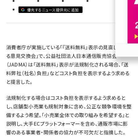
優先するニュース提供元に追加
revico (744)
消費者庁が実施している「『送料無料』表示の見直しに関す
る意見交換会」で、公益社団法人日本通信販売協会
参加
（JADMA）は「送料無料」表示が法規制化される場合、「送
料弊社（社名）負担」などコスト負担を表示するよう求める
と提言した。
法規制化する場合はコスト負担を表示するよう求めると
し、店舗型小売業も規制対象に含め、公正な競争環境を整
備するよう希望。「小売業全体での取り組みを希望する」と
説明し、大手ECプラットフォーマーを含め、通販市場に影
響のある事業者・関係者の協力が不可欠だと指摘した。