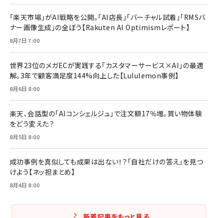
「楽天市場」がAI戦略を公開。「AI店長」「バーチャル試着」「RMSバ
ナー画像生成」の全ぼう【Rakuten AI Optimismレポート】
8月7日 7:00
世界23位のメガECが実践する「カスタマーサービス×AI」の最適
解。3年で顧客満足度144%向上した【Lululemon事例】
8月6日 8:00
楽天、会話型の「AIコンシェルジュ」で注文額17％増。買い物体験
をどう変えた？
8月5日 8:00
成功事例を真似しても成果は出ない！？「自社だけの答え」を見つ
けよう【ネッ担まとめ】
8月4日 8:00
新着記事をもっと見る