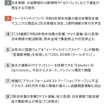
日本郵便、お盆期間中は郵便物や「ゆうパック」などで遅延が
発生する可能性
ファーストリテイリング、令和8年熊本地震の被災地緊急支援
でユニクロ商品を2万点寄贈を決定、1億円規模の寄付を予定
【7/29最新】令和8年熊本地震の影響、ヤマト運輸・佐川急便・
日本郵便が配送制限、熊本全域で集配停止や引受停止も
女性向け空調ウェアを「イーザッカマニアストア―ズ」が開発、
「空調風神服」を採用した「COOL DOWN（クールダウン）」
楽天の最新AIやテクノロジーを体験できる「Rakuten AI
Optimism」、今日からスタート。パシフィコ横浜で開催
老舗ECプラットフォームのEストアー「ショップサーブ」に不正
アクセス、885万件の個人情報が漏えい。店舗関連情報も流出
【熊本地震の影響】ヤマト運輸、佐川急便、日本郵便で配送遅
延や集配停止が発生（7/28時点）