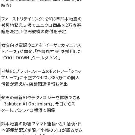
時点）
ファーストリテイリング、令和8年熊本地震の
被災地緊急支援でユニクロ商品を2万点寄
贈を決定、1億円規模の寄付を予定
女性向け空調ウェアを「イーザッカマニアス
トア―ズ」が開発、「空調風神服」を採用した
「COOL DOWN（クールダウン）」
老舗ECプラットフォームのEストアー「ショッ
プサーブ」に不正アクセス、885万件の個人
情報が漏えい。店舗関連情報も流出
楽天の最新AIやテクノロジーを体験できる
「Rakuten AI Optimism」、今日からス
タート。パシフィコ横浜で開催
熊本地震の影響でヤマト運輸・佐川急便・日
本郵便が配送制限／小売のプロが語るオム