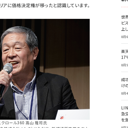
リアに価格決定権が移ったと認識しています。
世
ビ
上し
8月6
楽
1
8月5
成
け
8月4
LI
急
を
クロール360 高山 隆司氏
8月3