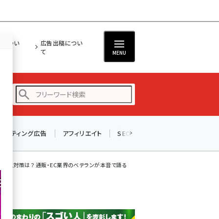
担につい
広告出稿につい
て
MENU
リスティング広告
アフィリエイト
SEO
メール
ソーシャル
amazon (2245)
yahoo (1900)
物流対策は？ 通販・EC業界のベテランが本音で語る
楽天 (1871)
ecbeing (1207)
アスクル (1118)