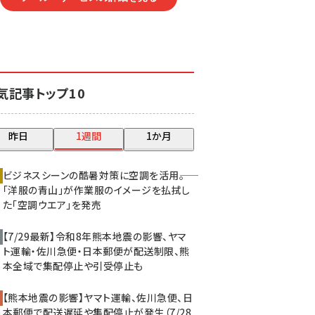
気記事トップ10
昨日
1週間
1か月
ビジネスシーンの酷暑対策に空調を活用――。
「洋服の青山」が作業服のイメージを払拭し
た「空調ウエア」を発売
【7/29最新】令和8年熊本地震の影響、ヤマ
ト運輸・佐川急便・日本郵便が配送制限、熊
本全域で集配停止や引受停止も
【熊本地震の影響】ヤマト運輸、佐川急便、日
本郵便で配送遅延や集配停止が発生（7/28