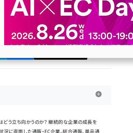
ンが本音で語る
 須浪氏、ヌーヴ・エイ 大西氏と、元日本通信販売協会理
Bluesky
優先するニュース提供元に追加
参加登録はこちら↑
はどう立ち向かうのか？ 継続的な企業の成長を
況に直面した通販・EC企業。総合通販、単品通