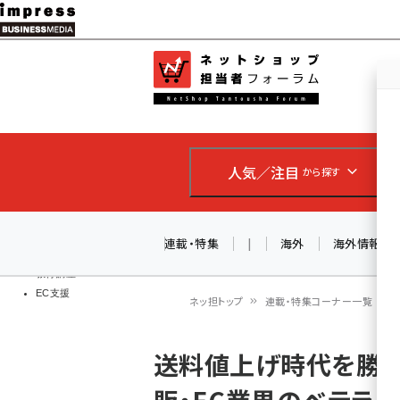
メ
イ
EC担当者
ネットショッ
ン
Web担当者
コ
製品導入
ン
企業IT
ソフト開発
テ
IoT・AI
人気／注目
から探す
ン
DCクラウド
研究・調査
ツ
エネルギー
に
連載・特集
|
海外
海外情報
ドローン
移
教育講座
EC支援
動
ネッ担トップ
連載・特集コーナー一覧
パ
送料値上げ時代を勝ち
ン