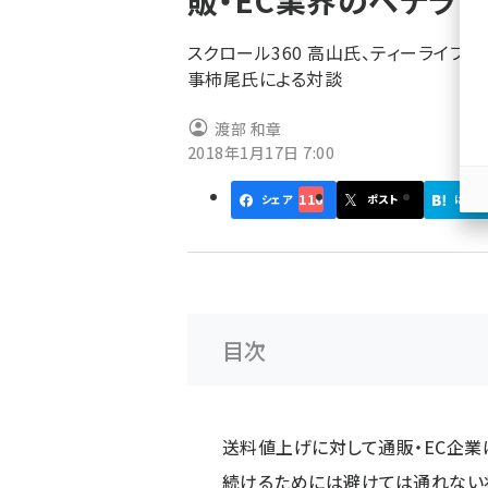
販・EC業界のベテラ
く
ず
スクロール360 高山氏、ティーライフ
事柿尾氏による対談
渡部 和章
2018年1月17日 7:00
116
シェア
ポスト
はてブ
目次
送料値上げに対して通販・EC企業
続けるためには避けては通れない状