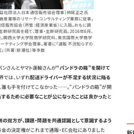
益社団法人日本通信販売協会理事）柿尾正之氏
食産業等のリサーチ・コンサルティング業務に従事。
通信販売協会（所管：経済産業省）に入局。おもに調
幹研究員を経て、理事・主幹研究員。2016年6月、
締役。関西大学大学院商学研究科、東京国際大学商学
マーケティング学会理事。著書に「通販 不況知らずの
」（共著：新潮社）等多数
ャパンさんとヤマト運輸さんが
“パンドラの箱”を開けて
界では、いずれ
配送ドライバーが不足する状況に陥る
ど、誰も手を付けてこなかった……。“パンドラの箱”が開
成長するために必要なことが公になったことは良かった
と
業側の双方が、課題・問題を共通認識として意識するよう
送料金の決定権がこれまで通販・EC会社にありました
新