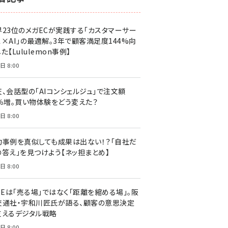
界23位のメガECが実践する「カスタマーサー
ス×AI」の最適解。3年で顧客満足度144%向
た【Lululemon事例】
日 8:00
天、会話型の「AIコンシェルジュ」で注文額
7％増。買い物体験をどう変えた？
日 8:00
功事例を真似しても成果は出ない！？「自社だ
の答え」を見つけよう【ネッ担まとめ】
日 8:00
NEは「売る場」ではなく「距離を縮める場」。阪
交通社・宇和川匠氏が語る、顧客の意思決定
支えるデジタル戦略
日 8:00