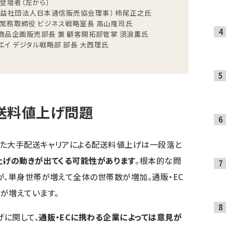
登壇者（左から）
公益社団法人日本通信販売協会理事） 柿尾正之氏
 常務取締役 ビジネス戦略室長 高山隆司氏
 商品企画販売部長 兼 顧客開拓部管掌 須浪薫氏
エイ デジタル戦略部 部長 大西理氏
送料値上げ問題
起きた大手配送キャリアによる配送料値上げは一段落と
上げの動きが出てくる可能性があります
。根本的な問
が、単身世帯が増えて全体の世帯数が増加。通販・EC
が増えています。
げに関して、
通販・ECに携わる企業によっては意見が