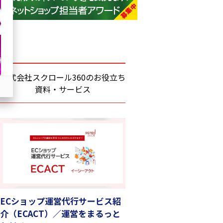
base (1071)
ビィ・フォアード (773)
revico (739)