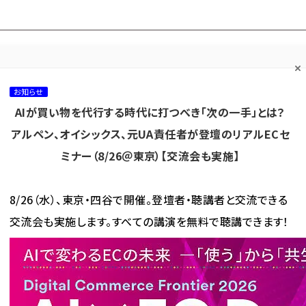
プ担当者フォーラム
ネッ
ネッ担お悩み相談
ネッ担アワー
ネッ担メルマ
て
室
ド！
ガ
お知らせ
AIが買い物を代行する時代に打つべき「次の一手」とは？
カテゴリ／種別
セミナー／イベント
から探す
から探す
アルペン、オイシックス、元UA責任者が登壇のリアルECセ
ミナー（8/26＠東京）【交流会も実施】
海外
AI
メタバース
集客
コンテンツマーケティング
8/26（水）、東京・四谷で開催。登壇者・聴講者と交流できる
交流会も実施します。すべての講演を無料で聴講できます！
ネットショップ担当者フォーラム 2017 セミナーレポート
送料値上げ時代を勝ち抜くための
抜くための物流対策は？ 通