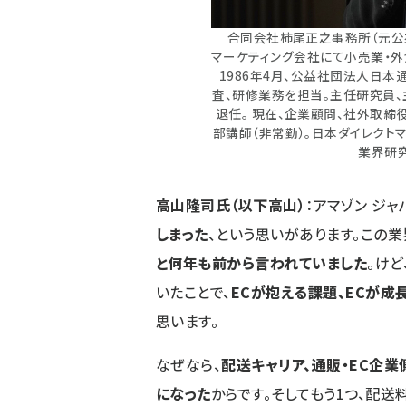
合同会社柿尾正之事務所（元公
マーケティング会社にて小売業・外
1986年4月、公益社団法人日本
査、研修業務を担当。主任研究員、主
退任。 現在、企業顧問、社外取
部講師（非常勤）。日本ダイレクト
業界研究
高山隆司氏（以下高山）
：アマゾン ジ
しまった
、という思いがあります。この業
と何年も前から言われていました
。け
いたことで、
ECが抱える課題、ECが
思います。
なぜなら、
配送キャリア、通販・EC企
になった
からです。そしてもう1つ、配