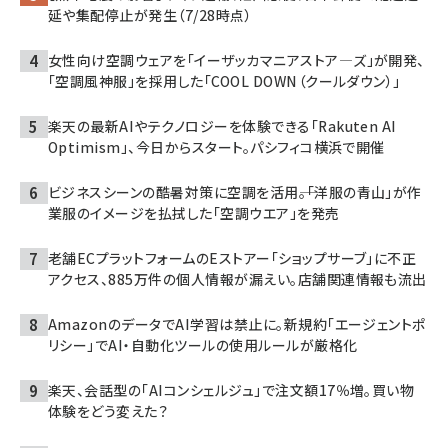
延や集配停止が発生（7/28時点）
女性向け空調ウェアを「イーザッカマニアストア―ズ」が開発、
「空調風神服」を採用した「COOL DOWN（クールダウン）」
楽天の最新AIやテクノロジーを体験できる「Rakuten AI
Optimism」、今日からスタート。パシフィコ横浜で開催
ビジネスシーンの酷暑対策に空調を活用――。「洋服の青山」が作
業服のイメージを払拭した「空調ウエア」を発売
老舗ECプラットフォームのEストアー「ショップサーブ」に不正
アクセス、885万件の個人情報が漏えい。店舗関連情報も流出
AmazonのデータでAI学習は禁止に。新規約「エージェントポ
リシー」でAI・自動化ツールの使用ルールが厳格化
楽天、会話型の「AIコンシェルジュ」で注文額17％増。買い物
体験をどう変えた？