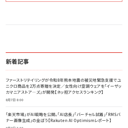
Amazon マーケティング・セールス全般関連書籍 の
Amazon ビジネス・経済関連書籍 の売れ筋ランキン
Amazon 経営戦略関連書籍 の売れ筋ランキング
売れ筋ランキング
グ
更新日時：2026/06/26 19:05
更新日時：2026/06/26 19:05
更新日時：2026/06/26 19:05
2億円を売り上げたプロが教える note×AI 最強の
anan(アンアン)2026/07/01号 No.2501[魅せる
ベインキャピタル 企業価値向上力の秘密
副業
カラダ2026／宮舘涼太]
￥2,640
￥1,870
￥880
イシューからはじめよ［改訂版］――知的生産の「シンプ
小さな会社は戦略が9割
anan(アンアン)2026/06/24号 No.2500増刊
ルな本質」
スペシャルエディション[王道エンタメの矜持／
￥1,980
新着記事
BTS]
￥2,200
￥1,100
ドリルを売るには穴を売れ
経営メモ 16年の起業家人生で得た知見
ファーストリテイリングが令和8年熊本地震の被災地緊急支援でユ
anan(アンアン)2026/07/08号 No.2502[2026
￥1,815
￥2,750
ニクロ商品を2万点寄贈を決定／女性向け空調ウェアを「イーザッ
年後半、あなたの恋と運命／山田涼介]
カマニアストア―ズ」が開発【ネッ担アクセスランキング】
￥880
Brand Shift(ブランド・シフト): 「信頼」で選ばれ
影響力の武器［新版］：人を動かす七つの原理
8月7日 8:00
る時代の成長戦略
￥3,190
ママ投資家が育休中に１億貯めた株式投資
￥2,420
￥1,870
「楽天市場」がAI戦略を公開。「AI店長」「バーチャル試着」「RMSバ
ナー画像生成」の全ぼう【Rakuten AI Optimismレポート】
フィードバック経営 「沈黙の組織」から「高め合う
マーケティングの真実 P&G・グリコで学んだ失敗
組織」へ
と成長の法則
8月7日 7:00