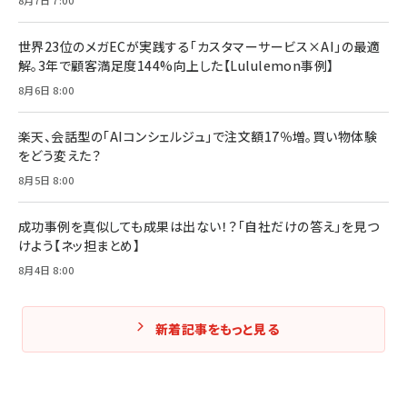
組織の成果を最大化する ルールのデザイン
￥3,080
￥2,200
￥1,980
世界23位のメガECが実践する「カスタマーサービス×AI」の最適
解。3年で顧客満足度144%向上した【Lululemon事例】
Amazonランキングをもっと見る
Amazonランキングをもっと見る
8月6日 8:00
Amazonランキングをもっと見る
楽天、会話型の「AIコンシェルジュ」で注文額17％増。買い物体験
をどう変えた？
8月5日 8:00
成功事例を真似しても成果は出ない！？「自社だけの答え」を見つ
けよう【ネッ担まとめ】
8月4日 8:00
新着記事をもっと見る