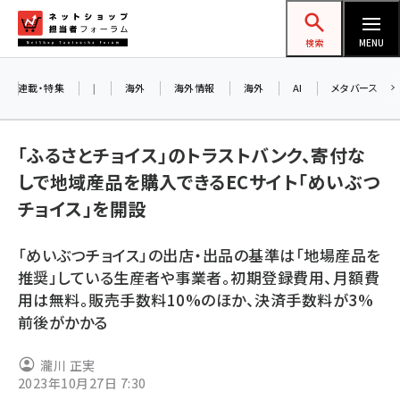
メ
ネットショップ担当者フォーラム
イ
検索
MENU
ン
コ
連載・特集
|
海外
海外情報
海外
AI
メタバース
お知ら
ン
AI
テ
アル
「ふるさとチョイス」のトラストバンク、寄付な
ン
しで地域産品を購入できるECサイト「めいぶつ
ツ
amazon (2249)
チョイス」を開設
に
8/
yahoo (1901)
移
「めいぶつチョイス」の出店・出品の基準は「地場産品を
交流
動
楽天 (1871)
推奨」している生産者や事業者。初期登録費用、月額費
用は無料。販売手数料10%のほか、決済手数料が3%
ecbeing (1207)
前後がかかる
アスクル (1119)
瀧川 正実
base (1077)
2023年10月27日 7:30
ビィ・フォアード (773)