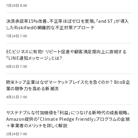
7月29日 8:00
決済承認率15%改善、不正率ほぼゼロを実現。「and ST」が導入
したRiskifiedの網羅的な不正対策アプローチ
7月14日 7:00
ECビジネスに有効！ リピート促進や顧客満足度向上に直結する
「LINE通知メッセージ」とは？
6月22日 7:00
欧米トップ企業はなぜマーケットプレイス化を急ぐのか？ BtoB企
業の競争力を高める新潮流
4月21日 7:00
サステナブルな付加価値を「利益」につなげる新時代の成長戦略。
Amazon提供の「Climate Pledge Friendly」プログラムの全貌
＋事業者のメリットを詳しく解説
2月24日 7:00