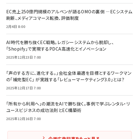
EC売上250億円規模のアルペンが語るOMOの裏側 ―ECシステム
刷新、メディアコマース転換、評価制度
2月4日 8:00
AI時代を勝ち抜くEC戦略。レガシーシステムから脱却し、
「Shopify」で実現するPDCA高速化とイノベーション
2025年12月23日 7:00
「声のする方に、進化する。」会社全体最適を目標とするワークマン
の「補完型EC」 が実践する「レビューマーケティング3.0」とは？
2025年12月17日 7:00
「所有から利用へ」の潮流をAIで勝ち抜く。事例で学ぶレンタル・リ
ユースビジネスの成功法則とEC構築術
2025年12月16日 7:00
企画広告記事をもっと見る