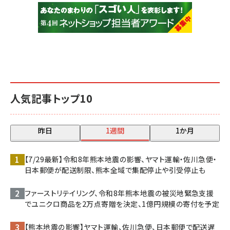
人気記事トップ10
昨日
1週間
1か月
【7/29最新】令和8年熊本地震の影響、ヤマト運輸・佐川急便・
日本郵便が配送制限、熊本全域で集配停止や引受停止も
ファーストリテイリング、令和8年熊本地震の被災地緊急支援
でユニクロ商品を2万点寄贈を決定、1億円規模の寄付を予定
【熊本地震の影響】ヤマト運輸、佐川急便、日本郵便で配送遅