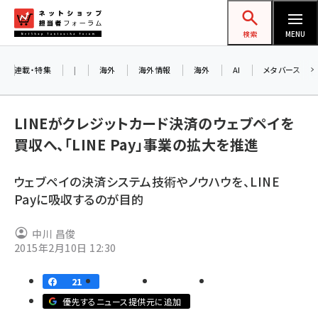
メ
ネットショップ担当者フォーラム
イ
検索
MENU
ン
コ
連載・特集
|
海外
海外情報
海外
AI
メタバース
ン
テ
LINEがクレジットカード決済のウェブペイを
ン
買収へ、「LINE Pay」事業の拡大を推進
ツ
amazon (2253)
に
ウェブペイの決済システム技術やノウハウを、LINE
yahoo (1905)
移
Payに吸収するのが目的
動
楽天 (1873)
中川 昌俊
ecbeing (1210)
2015年2月10日 12:30
アスクル (1122)
21
base (1079)
優先するニュース提供元に追加
ビィ・フォアード (776)