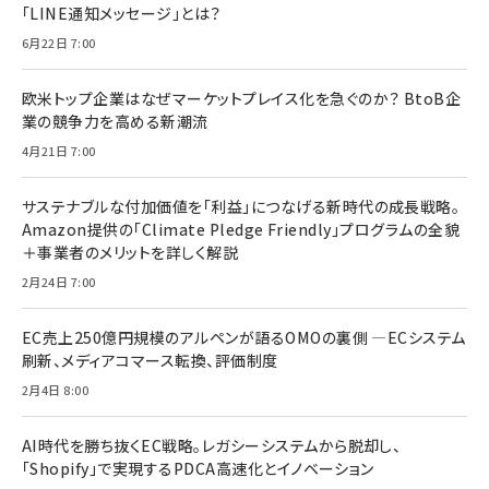
「LINE通知メッセージ」とは？
6月22日 7:00
欧米トップ企業はなぜマーケットプレイス化を急ぐのか？ BtoB企
業の競争力を高める新潮流
4月21日 7:00
サステナブルな付加価値を「利益」につなげる新時代の成長戦略。
Amazon提供の「Climate Pledge Friendly」プログラムの全貌
＋事業者のメリットを詳しく解説
2月24日 7:00
EC売上250億円規模のアルペンが語るOMOの裏側 ―ECシステム
刷新、メディアコマース転換、評価制度
2月4日 8:00
AI時代を勝ち抜くEC戦略。レガシーシステムから脱却し、
「Shopify」で実現するPDCA高速化とイノベーション