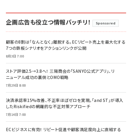
企画広告も役立つ情報バッチリ！
Sponsored
顧客の8割は「なんとなく」離脱する。ECリピート売上を最大化する
7つの鉄板シナリオをアクションリンクが公開
8月3日 7:00
ストア評価2.5→3.8へ！ 三陽商会の「SANYO公式アプリ」、リ
ニューアル成功の裏側とOMO戦略
7月29日 8:00
決済承認率15%改善、不正率ほぼゼロを実現。「and ST」が導入
したRiskifiedの網羅的な不正対策アプローチ
7月14日 7:00
ECビジネスに有効！ リピート促進や顧客満足度向上に直結する