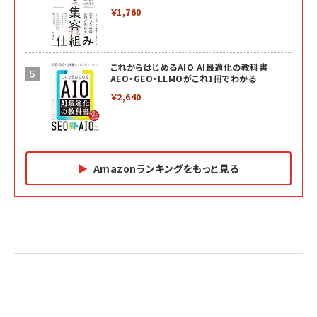
￥1,760
これからはじめるAIO AI最適化の教科書
AEO・GEO・LLMOがこれ1冊でわかる
￥2,640
Amazonランキングをもっと見る
Amazon マーケティング・セールス全般関連書籍 の
Amazon ビジネス・経済関連書籍 の売れ筋ランキン
Amazon 経営戦略関連書籍 の売れ筋ランキング
売れ筋ランキング
グ
更新日時：2026/06/26 19:05
更新日時：2026/06/26 19:05
更新日時：2026/06/26 19:05
2億円を売り上げたプロが教える note×AI 最強の
anan(アンアン)2026/07/01号 No.2501[魅せる
ベインキャピタル 企業価値向上力の秘密
副業
カラダ2026／宮舘涼太]
￥2,640
￥1,870
￥880
イシューからはじめよ［改訂版］――知的生産の「シンプ