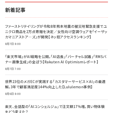
小さな会社は戦略が9割
anan(アンアン)2026/06/24号 No.2500増刊
ルな本質」
スペシャルエディション[王道エンタメの矜持／
￥1,980
新着記事
BTS]
￥2,200
￥1,100
ドリルを売るには穴を売れ
経営メモ 16年の起業家人生で得た知見
ファーストリテイリングが令和8年熊本地震の被災地緊急支援でユ
anan(アンアン)2026/07/08号 No.2502[2026
￥1,815
￥2,750
ニクロ商品を2万点寄贈を決定／女性向け空調ウェアを「イーザッ
年後半、あなたの恋と運命／山田涼介]
カマニアストア―ズ」が開発【ネッ担アクセスランキング】
￥880
Brand Shift(ブランド・シフト): 「信頼」で選ばれ
影響力の武器［新版］：人を動かす七つの原理
8月7日 8:00
る時代の成長戦略
￥3,190
ママ投資家が育休中に１億貯めた株式投資
￥2,420
￥1,870
「楽天市場」がAI戦略を公開。「AI店長」「バーチャル試着」「RMSバ
ナー画像生成」の全ぼう【Rakuten AI Optimismレポート】
フィードバック経営 「沈黙の組織」から「高め合う
マーケティングの真実 P&G・グリコで学んだ失敗
組織」へ
と成長の法則
8月7日 7:00
組織の成果を最大化する ルールのデザイン
￥3,080
￥2,200
￥1,980
世界23位のメガECが実践する「カスタマーサービス×AI」の最適
解。3年で顧客満足度144%向上した【Lululemon事例】
Amazonランキングをもっと見る
Amazonランキングをもっと見る
8月6日 8:00
Amazonランキングをもっと見る
楽天、会話型の「AIコンシェルジュ」で注文額17％増。買い物体験
をどう変えた？