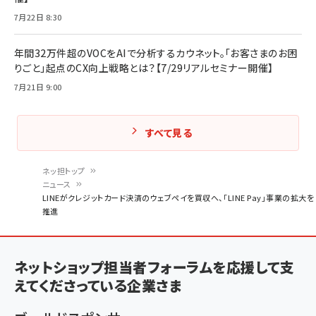
7月22日 8:30
年間32万件超のVOCをAIで分析するカウネット。「お客さまのお困
りごと」起点のCX向上戦略とは？【7/29リアルセミナー開催】
7月21日 9:00
すべて見る
ネッ担トップ
ニュース
パ
LINEがクレジットカード決済のウェブペイを買収へ、「LINE Pay」事業の拡大を
推進
ン
く
ず
ネットショップ担当者フォーラムを応援して支
えてくださっている企業さま