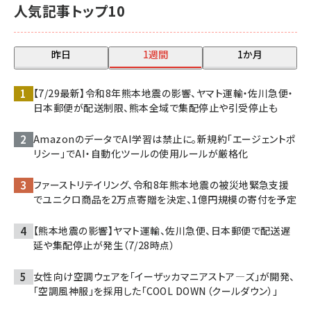
人気記事トップ10
昨日
1週間
1か月
【7/29最新】令和8年熊本地震の影響、ヤマト運輸・佐川急便・
日本郵便が配送制限、熊本全域で集配停止や引受停止も
AmazonのデータでAI学習は禁止に。新規約「エージェントポ
リシー」でAI・自動化ツールの使用ルールが厳格化
ファーストリテイリング、令和8年熊本地震の被災地緊急支援
でユニクロ商品を2万点寄贈を決定、1億円規模の寄付を予定
【熊本地震の影響】ヤマト運輸、佐川急便、日本郵便で配送遅
延や集配停止が発生（7/28時点）
女性向け空調ウェアを「イーザッカマニアストア―ズ」が開発、
「空調風神服」を採用した「COOL DOWN（クールダウン）」