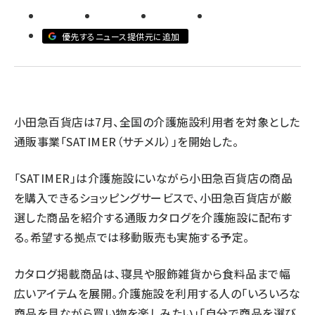
revico (744)
優先するニュース提供元に追加
参
小田急百貨店は7月、全国の介護施設利用者を対象とした
通販事業「SATIMER（サチメル）」を開始した。
「SATIMER」は介護施設にいながら小田急百貨店の商品
を購入できるショッピングサービスで、小田急百貨店が厳
選した商品を紹介する通販カタログを介護施設に配布す
る。希望する拠点では移動販売も実施する予定。
カタログ掲載商品は、寝具や服飾雑貨から食料品まで幅
広いアイテムを展開。介護施設を利用する人の「いろいろな
商品を見ながら買い物を楽しみたい」「自分で商品を選び