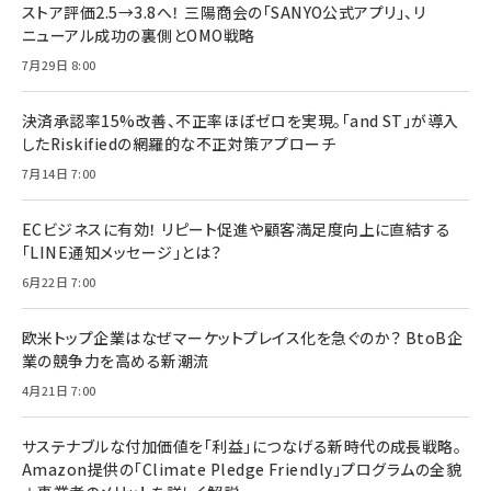
ストア評価2.5→3.8へ！ 三陽商会の「SANYO公式アプリ」、リ
ニューアル成功の裏側とOMO戦略
7月29日 8:00
決済承認率15%改善、不正率ほぼゼロを実現。「and ST」が導入
したRiskifiedの網羅的な不正対策アプローチ
7月14日 7:00
ECビジネスに有効！ リピート促進や顧客満足度向上に直結する
「LINE通知メッセージ」とは？
6月22日 7:00
欧米トップ企業はなぜマーケットプレイス化を急ぐのか？ BtoB企
業の競争力を高める新潮流
4月21日 7:00
サステナブルな付加価値を「利益」につなげる新時代の成長戦略。
Amazon提供の「Climate Pledge Friendly」プログラムの全貌