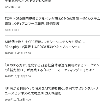
＋事業者のメリットを詳しく解説
2月24日 7:00
EC売上250億円規模のアルペンが語るOMOの裏側 ―ECシステム
刷新、メディアコマース転換、評価制度
2月4日 8:00
AI時代を勝ち抜くEC戦略。レガシーシステムから脱却し、
「Shopify」で実現するPDCA高速化とイノベーション
2025年12月23日 7:00
「声のする方に、進化する。」会社全体最適を目標とするワークマン
の「補完型EC」 が実践する「レビューマーケティング3.0」とは？
2025年12月17日 7:00
「所有から利用へ」の潮流をAIで勝ち抜く。事例で学ぶレンタル・リ
ユースビジネスの成功法則とEC構築術
2025年12月16日 7:00