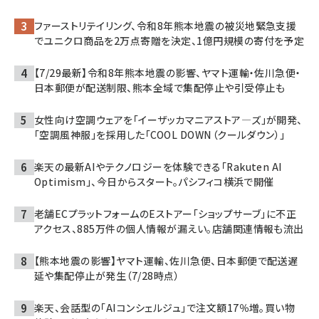
ファーストリテイリング、令和8年熊本地震の被災地緊急支援
でユニクロ商品を2万点寄贈を決定、1億円規模の寄付を予定
【7/29最新】令和8年熊本地震の影響、ヤマト運輸・佐川急便・
日本郵便が配送制限、熊本全域で集配停止や引受停止も
女性向け空調ウェアを「イーザッカマニアストア―ズ」が開発、
「空調風神服」を採用した「COOL DOWN（クールダウン）」
楽天の最新AIやテクノロジーを体験できる「Rakuten AI
Optimism」、今日からスタート。パシフィコ横浜で開催
老舗ECプラットフォームのEストアー「ショップサーブ」に不正
アクセス、885万件の個人情報が漏えい。店舗関連情報も流出
【熊本地震の影響】ヤマト運輸、佐川急便、日本郵便で配送遅
延や集配停止が発生（7/28時点）
楽天、会話型の「AIコンシェルジュ」で注文額17％増。買い物