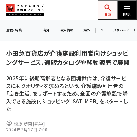
メ
ネットショップ担当者フォーラム
イ
検索
MENU
ン
コ
連載・特集
|
海外
海外情報
海外
AI
メタバース
ン
テ
小田急百貨店が介護施設利用者向けショッピ
ン
ングサービス、通販カタログや移動販売で展開
ツ
amazon (2257)
に
2025年に後期高齢者となる団塊世代は、介護サービ
yahoo (1907)
移
8
スにもクオリティを求めるという。介護施設利用者の
交
動
楽天 (1874)
「良き生活」をサポートするため、全国の介護施設で購
入できる施設内ショッピング「SATIMER」をスタートし
ecbeing (1211)
た
アスクル (1122)
松原 沙甫
[執筆]
base (1083)
2024年7月17日 7:00
ビィ・フォアード (777)