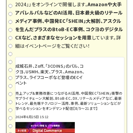
2024」
」をオンラインで開催します。
Amazonや大手
アパレルパルなどのAI活用、日本最大級のリテール
メディア事例、中国発EC「SHEIN」大解剖、アスクル
を生んだプラスのBtoB-EC事例、コクヨのデジタル
CXなど、さまざまなセッションを用意
しています。詳
細はイベントページをご覧ください！
成城石井、Zoff、「3COINS」のパル、コ
クヨ、USMH、楽天、プラス、Amazon、
プラス、ライフコーポなど登壇のECイ
ベント
売上アップ&業務改善につながるAI活用、中国発EC「SHEIN」衝撃の
サプライチェーン大解剖、BtoB-EC、DX、リテールメディアなど、最新
トレンド、最先端テクノロジー活用、事例、最新ソリューションなどが
学べるセッションをオンデマンド配信【8/5～21まで】
2024年6月25日 15:12