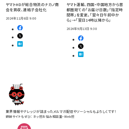
ヤマトHDが総合物流のナカノ商
ヤマト運輸、四国・中国地方から首
会を買収、連結子会社化
都圏宛ての「お届け日数」「指定時
間帯」を変更。「翌々日午前中か
2024年11月6日 9:00
ら」→「翌日14時以降から」
2024年9月13日 9:30
業界情報やナレッジが詰まったメルマガ配信やソーシャルもよろしくです！
姉妹サイトもぜひ：
ネッ担お悩み相談室
・
Web担