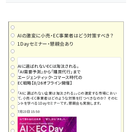
AIの激変に小売・EC事業者はどう対策すべき？
1Dayセミナー・懇親会あり
AIに選ばれないECは淘汰される。
「AI需要予測」から「購買代行」まで
エージェンティック・コマース時代の
EC戦略【8/26オフライン開催】
「AIに選ばれない企業は淘汰される」――。この激変する市場におい
て、小売・EC事業者はどのような対策を打つべきなのか？ そのヒ
ントを学べる1Dayセミナーです。懇親会も実施します。
7月23日 15:50