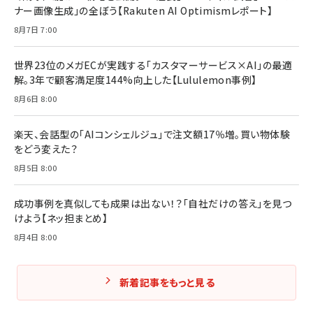
ナー画像生成」の全ぼう【Rakuten AI Optimismレポート】
フィードバック経営 「沈黙の組織」から「高め合う
マーケティングの真実 P&G・グリコで学んだ失敗
組織」へ
と成長の法則
8月7日 7:00
組織の成果を最大化する ルールのデザイン
￥3,080
￥2,200
￥1,980
世界23位のメガECが実践する「カスタマーサービス×AI」の最適
解。3年で顧客満足度144%向上した【Lululemon事例】
Amazonランキングをもっと見る
Amazonランキングをもっと見る
8月6日 8:00
Amazonランキングをもっと見る
楽天、会話型の「AIコンシェルジュ」で注文額17％増。買い物体験
をどう変えた？
8月5日 8:00
成功事例を真似しても成果は出ない！？「自社だけの答え」を見つ
けよう【ネッ担まとめ】
8月4日 8:00
新着記事をもっと見る