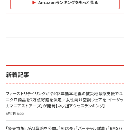
Amazonランキングをもっと見る
Amazon マーケティング・セールス全般関連書籍 の
Amazon ビジネス・経済関連書籍 の売れ筋ランキン
Amazon 経営戦略関連書籍 の売れ筋ランキング
売れ筋ランキング
グ
更新日時：2026/06/26 19:05
更新日時：2026/06/26 19:05
更新日時：2026/06/26 19:05
2億円を売り上げたプロが教える note×AI 最強の
anan(アンアン)2026/07/01号 No.2501[魅せる
ベインキャピタル 企業価値向上力の秘密
副業
カラダ2026／宮舘涼太]
￥2,640
￥1,870
￥880
イシューからはじめよ［改訂版］――知的生産の「シンプ
小さな会社は戦略が9割
anan(アンアン)2026/06/24号 No.2500増刊
ルな本質」
スペシャルエディション[王道エンタメの矜持／
￥1,980
新着記事
BTS]
￥2,200
￥1,100
ドリルを売るには穴を売れ
経営メモ 16年の起業家人生で得た知見
ファーストリテイリングが令和8年熊本地震の被災地緊急支援でユ
anan(アンアン)2026/07/08号 No.2502[2026
￥1,815
￥2,750
ニクロ商品を2万点寄贈を決定／女性向け空調ウェアを「イーザッ
年後半、あなたの恋と運命／山田涼介]
カマニアストア―ズ」が開発【ネッ担アクセスランキング】
￥880
Brand Shift(ブランド・シフト): 「信頼」で選ばれ
影響力の武器［新版］：人を動かす七つの原理
8月7日 8:00
る時代の成長戦略
￥3,190
ママ投資家が育休中に１億貯めた株式投資
￥2,420
￥1,870
「楽天市場」がAI戦略を公開。「AI店長」「バーチャル試着」「RMSバ