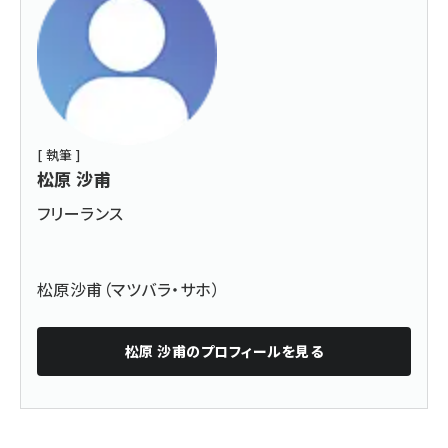
[ 執筆 ]
松原 沙甫
フリーランス
松原沙甫（マツバラ・サホ）
松原 沙甫
のプロフィールを見る