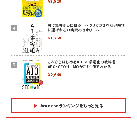
￥3,520
AIで集客する仕組み ～クリックされない時代
に選ばれるAI検索のセオリー～
￥1,760
これからはじめるAIO AI最適化の教科書
AEO・GEO・LLMOがこれ1冊でわかる
￥2,640
Amazonランキングをもっと見る
Amazon マーケティング・セールス全般関連書籍 の
Amazon ビジネス・経済関連書籍 の売れ筋ランキン
Amazon 経営戦略関連書籍 の売れ筋ランキング
売れ筋ランキング
グ
更新日時：2026/06/26 19:05
更新日時：2026/06/26 19:05
更新日時：2026/06/26 19:05