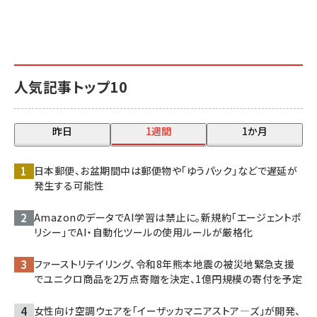
人気記事トップ10
昨日
1週間
1か月
日本郵便、お盆期間中は郵便物や「ゆうパック」などで遅延が
発生する可能性
AmazonのデータでAI学習は禁止に。新規約「エージェントポ
リシー」でAI・自動化ツールの使用ルールが厳格化
ファーストリテイリング、令和8年熊本地震の被災地緊急支援
でユニクロ商品を2万点寄贈を決定、1億円規模の寄付を予定
女性向け空調ウェアを「イーザッカマニアストア―ズ」が開発、