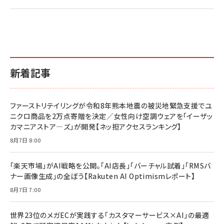
2億円を売り上げたプロが教える note×AI 最強の
anan(アンアン)2026/07/01号 No.2501[魅せる
ベインキャピタル 企業価値向上力の秘密
副業
カラダ2026／宮舘涼太]
￥2,640
￥1,870
￥880
イシューからはじめよ［改訂版］――知的生産の「シンプ
小さな会社は戦略が9割
anan(アンアン)2026/06/24号 No.2500増刊
ルな本質」
スペシャルエディション[王道エンタメの矜持／
￥1,980
新着記事
BTS]
￥2,200
￥1,100
ドリルを売るには穴を売れ
経営メモ 16年の起業家人生で得た知見
ファーストリテイリングが令和8年熊本地震の被災地緊急支援でユ
anan(アンアン)2026/07/08号 No.2502[2026
￥1,815
￥2,750
ニクロ商品を2万点寄贈を決定／女性向け空調ウェアを「イーザッ
年後半、あなたの恋と運命／山田涼介]
カマニアストア―ズ」が開発【ネッ担アクセスランキング】
￥880
Brand Shift(ブランド・シフト): 「信頼」で選ばれ
影響力の武器［新版］：人を動かす七つの原理
8月7日 8:00
る時代の成長戦略
￥3,190
ママ投資家が育休中に１億貯めた株式投資
￥2,420
￥1,870
「楽天市場」がAI戦略を公開。「AI店長」「バーチャル試着」「RMSバ
ナー画像生成」の全ぼう【Rakuten AI Optimismレポート】
フィードバック経営 「沈黙の組織」から「高め合う
マーケティングの真実 P&G・グリコで学んだ失敗
組織」へ
と成長の法則
8月7日 7:00
組織の成果を最大化する ルールのデザイン
￥3,080
￥2,200
￥1,980
世界23位のメガECが実践する「カスタマーサービス×AI」の最適