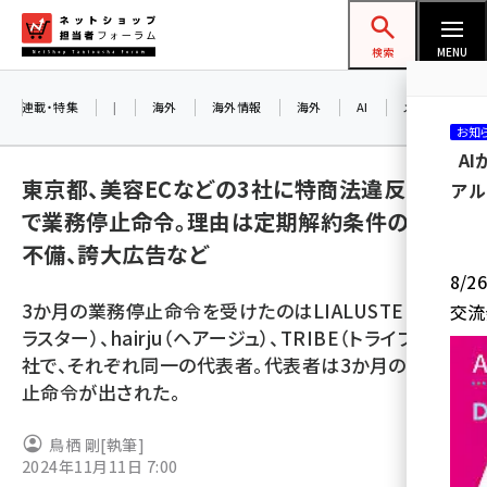
メ
ネットショップ担当者フォーラム
イ
検索
MENU
ン
コ
連載・特集
|
海外
海外情報
海外
AI
メタバース
お知
ン
A
テ
東京都、美容ECなどの3社に特商法違反など
アル
ン
で業務停止命令。理由は定期解約条件の記載
ツ
amazon (2259)
不備、誇大広告など
に
8/
yahoo (1908)
移
3か月の業務停止命令を受けたのはLIALUSTER（リア
交流
動
楽天 (1874)
ラスター）、hairju（ヘアージュ）、TRIBE（トライブ）の3
社で、それぞれ同一の代表者。代表者は3か月の業務禁
ecbeing (1211)
止命令が出された。
アスクル (1122)
鳥栖 剛
[執筆]
base (1083)
2024年11月11日 7:00
ビィ・フォアード (778)