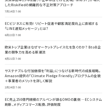
したRiskifiedの網羅的な不正対策アプローチ
7月14日 7:00
ECビジネスに有効！ リピート促進や顧客満足度向上に直結する
「LINE通知メッセージ」とは？
6月22日 7:00
欧米トップ企業はなぜマーケットプレイス化を急ぐのか？ BtoB企
業の競争力を高める新潮流
4月21日 7:00
サステナブルな付加価値を「利益」につなげる新時代の成長戦略。
Amazon提供の「Climate Pledge Friendly」プログラムの全貌
＋事業者のメリットを詳しく解説
2月24日 7:00
EC売上250億円規模のアルペンが語るOMOの裏側 ―ECシステム
刷新、メディアコマース転換、評価制度