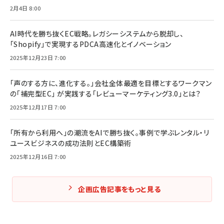
2月4日 8:00
AI時代を勝ち抜くEC戦略。レガシーシステムから脱却し、
「Shopify」で実現するPDCA高速化とイノベーション
2025年12月23日 7:00
「声のする方に、進化する。」会社全体最適を目標とするワークマン
の「補完型EC」 が実践する「レビューマーケティング3.0」とは？
2025年12月17日 7:00
「所有から利用へ」の潮流をAIで勝ち抜く。事例で学ぶレンタル・リ
ユースビジネスの成功法則とEC構築術
2025年12月16日 7:00
企画広告記事をもっと見る