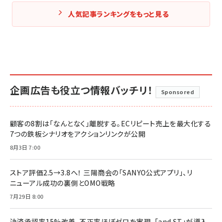
人気記事ランキングをもっと見る
企画広告も役立つ情報バッチリ！
Sponsored
顧客の8割は「なんとなく」離脱する。ECリピート売上を最大化する
7つの鉄板シナリオをアクションリンクが公開
8月3日 7:00
ストア評価2.5→3.8へ！ 三陽商会の「SANYO公式アプリ」、リ
ニューアル成功の裏側とOMO戦略
7月29日 8:00
決済承認率15%改善、不正率ほぼゼロを実現。「and ST」が導入