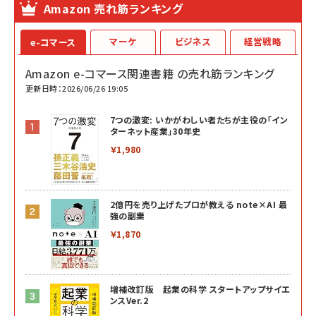
Amazon 売れ筋ランキング
マーケ
ビジネス
経営戦略
e-コマース
Amazon e-コマース関連書籍 の売れ筋ランキング
更新日時：2026/06/26 19:05
7つの激変: いかがわしい者たちが主役の「イン
ターネット産業」30年史
￥1,980
2億円を売り上げたプロが教える note×AI 最
強の副業
￥1,870
増補改訂版 起業の科学 スタートアップサイエ
ンスVer.2