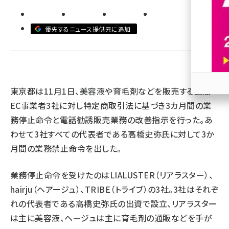
revico (744)
優先するニュース提供元に追加
東京都は11月1日、美容液や育毛剤などを販売する通販・
参加
EC事業者3社に対し特定商取引法に基づき3カ月間の業
務停止命令と電話勧誘販売業務の改善指示を行った。あ
わせて3社すべての代表者である高橋史弥氏に対して3か
月間の業務禁止命令を出した。
業務停止命令を受けたのはLIALUSTER（リアラスター）、
hairju（ヘアージュ）、TRIBE（トライブ）の3社。3社はそれぞ
れの代表者である高橋史弥氏の出資で設立、リアラスター
は主に美容液、ヘージュは主に育毛剤の通販などを手が