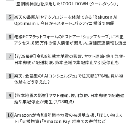
「空調風神服」を採用した「COOL DOWN（クールダウン）」
楽天の最新AIやテクノロジーを体験できる「Rakuten AI
Optimism」、今日からスタート。パシフィコ横浜で開催
老舗ECプラットフォームのEストアー「ショップサーブ」に不正
アクセス、885万件の個人情報が漏えい。店舗関連情報も流出
【7/29最新】令和8年熊本地震の影響、ヤマト運輸・佐川急便・
日本郵便が配送制限、熊本全域で集配停止や引受停止も
楽天、会話型の「AIコンシェルジュ」で注文額17％増。買い物
体験をどう変えた？
【熊本地震の影響】ヤマト運輸、佐川急便、日本郵便で配送遅
延や集配停止が発生（7/28時点）
Amazonが令和8年熊本地震の被災地支援、「ほしい物リス
ト」「支援物資」「Amazon Pay」経由での寄付など