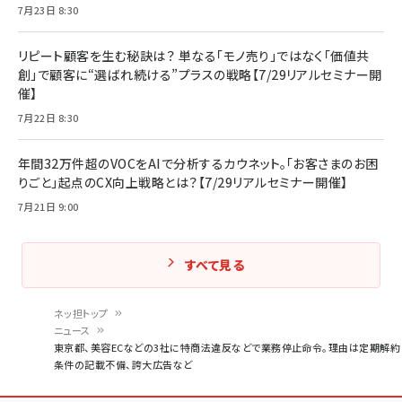
7月23日 8:30
リピート顧客を生む秘訣は？ 単なる「モノ売り」ではなく「価値共
創」で顧客に“選ばれ続ける”プラスの戦略【7/29リアルセミナー開
催】
7月22日 8:30
年間32万件超のVOCをAIで分析するカウネット。「お客さまのお困
りごと」起点のCX向上戦略とは？【7/29リアルセミナー開催】
7月21日 9:00
すべて見る
ネッ担トップ
ニュース
パ
東京都、美容ECなどの3社に特商法違反などで業務停止命令。理由は定期解約
条件の記載不備、誇大広告など
ン