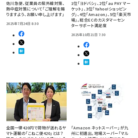
佐川急便、従業員の紫外線対策、
1位「ヨドバシ」、2位「au PAY マー
熱中症対策について「ご理解を賜
ケット」、3位「Yahoo!ショッピン
りますよう、お願い申し上げます」
グ」、4位「Amazon」、5位「楽天市
場」。総合ECのカスタマーセン
2025年7月24日 8:30
ターサポート満足度
2025年10月21日 7:30
全国一律420円で荷物が送れるヤ
「Amazon ネットスーパー」が九
マト運輸の「こねこ便420」とは？
州に初進出。地場スーパー「マル