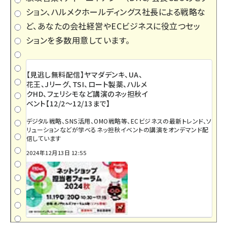
ション、ハルメクホールディングス社長による戦略な
ど、あなたの会社経営やECビジネスに役立つセッ
ションを多数用意しています。
【見逃し無料配信】ヤマダデンキ、UA、
花王、Jリーグ、TSI、ロート製薬、ハルメ
クHD、フェリシモなど講演のネッ担秋イ
ベント【12/2～12/13まで】
デジタル戦略、SNS活用、OMO戦略等、ECビジネスの最新トレンド、ソ
リューションなどが学べるネッ担秋イベントの講演をオンデマンド配
信しています
2024年12月13日 12:55