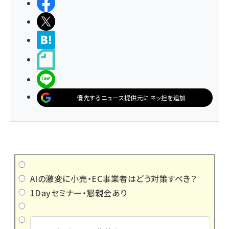
シェアする
ポストする
>ブクマする
noteで書く
LINEで送る
優先するニュース提供元にネッ担を追加
AIの激変に小売・EC事業者はどう対策すべき？
1Dayセミナー・懇親会あり