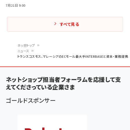
7月21日 9:00
すべて見る
ネッ担トップ
ニュース
パ
トランスコスモス、マレーシアのECモール最大手INTERBASEと資本・業務提携
ン
く
ネットショップ担当者フォーラムを応援して支
ず
えてくださっている企業さま
ゴールドスポンサー