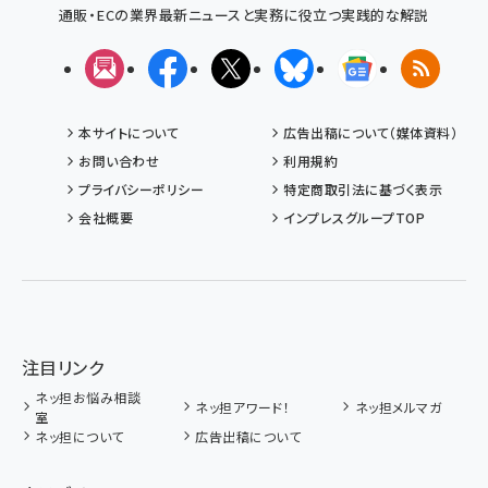
通販・ECの業界最新ニュースと実務に役立つ実践的な解説
メルマガ
Facebook
X(エックス)
Bluesky
Googleニュ
RSS
本サイトについて
広告出稿について（媒体資料）
お問い合わせ
利用規約
プライバシーポリシー
特定商取引法に基づく表示
会社概要
インプレスグループTOP
注目リンク
ネッ担お悩み相談
ネッ担アワード！
ネッ担メルマガ
室
ネッ担について
広告出稿について