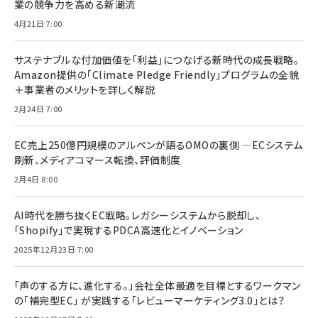
業の競争力を高める新潮流
4月21日 7:00
サステナブルな付加価値を「利益」につなげる新時代の成長戦略。
Amazon提供の「Climate Pledge Friendly」プログラムの全貌
＋事業者のメリットを詳しく解説
2月24日 7:00
EC売上250億円規模のアルペンが語るOMOの裏側 ―ECシステム
刷新、メディアコマース転換、評価制度
2月4日 8:00
AI時代を勝ち抜くEC戦略。レガシーシステムから脱却し、
「Shopify」で実現するPDCA高速化とイノベーション
2025年12月23日 7:00
「声のする方に、進化する。」会社全体最適を目標とするワークマン
の「補完型EC」 が実践する「レビューマーケティング3.0」とは？