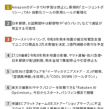
AmazonのデータでAI学習は禁止に。新規約「エージェントポ
リシー」でAI・自動化ツールの使用ルールが厳格化
日本郵便、お盆期間中は郵便物や「ゆうパック」などで遅延が
発生する可能性
ファーストリテイリング、令和8年熊本地震の被災地緊急支援
でユニクロ商品を2万点寄贈を決定、1億円規模の寄付を予定
【7/29最新】令和8年熊本地震の影響、ヤマト運輸・佐川急便・
日本郵便が配送制限、熊本全域で集配停止や引受停止も
女性向け空調ウェアを「イーザッカマニアストア―ズ」が開発、
「空調風神服」を採用した「COOL DOWN（クールダウン）」
楽天の最新AIやテクノロジーを体験できる「Rakuten AI
Optimism」、今日からスタート。パシフィコ横浜で開催
老舗ECプラットフォームのEストアー「ショップサーブ」に不正
アクセス、885万件の個人情報が漏えい。店舗関連情報も流出