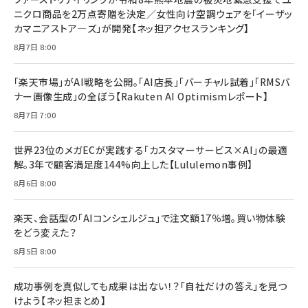
anan(アンアン)2026/07/08号 No.2502[2026
￥1,815
￥2,750
ニクロ商品を2万点寄贈を決定／女性向け空調ウェアを「イーザッ
年後半、あなたの恋と運命／山田涼介]
カマニアストア―ズ」が開発【ネッ担アクセスランキング】
￥880
Brand Shift(ブランド・シフト): 「信頼」で選ばれ
影響力の武器［新版］：人を動かす七つの原理
8月7日 8:00
る時代の成長戦略
￥3,190
ママ投資家が育休中に１億貯めた株式投資
￥2,420
￥1,870
「楽天市場」がAI戦略を公開。「AI店長」「バーチャル試着」「RMSバ
ナー画像生成」の全ぼう【Rakuten AI Optimismレポート】
フィードバック経営 「沈黙の組織」から「高め合う
マーケティングの真実 P&G・グリコで学んだ失敗
組織」へ
と成長の法則
8月7日 7:00
組織の成果を最大化する ルールのデザイン
￥3,080
￥2,200
￥1,980
世界23位のメガECが実践する「カスタマーサービス×AI」の最適
解。3年で顧客満足度144%向上した【Lululemon事例】
Amazonランキングをもっと見る
Amazonランキングをもっと見る
8月6日 8:00
Amazonランキングをもっと見る
楽天、会話型の「AIコンシェルジュ」で注文額17％増。買い物体験
をどう変えた？
8月5日 8:00
成功事例を真似しても成果は出ない！？「自社だけの答え」を見つ
けよう【ネッ担まとめ】