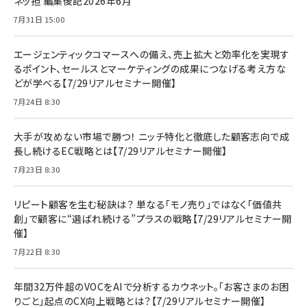
ネッ担 編集後記2026年6月
7月31日 15:00
エージェンティックコマースへの備え、売上拡大と効率化を実現す
るポイント、セールスとマーケティングの成果につなげる考え方な
どが学べる【7/29リアルセミナー開催】
7月24日 8:30
大手が攻めない市場で勝つ！ ニッチ特化と徹底した顧客志向で成
長し続けるEC戦略とは【7/29リアルセミナー開催】
7月23日 8:30
リピート顧客を生む秘訣は？ 単なる「モノ売り」ではなく「価値共
創」で顧客に“選ばれ続ける”プラスの戦略【7/29リアルセミナー開
催】
7月22日 8:30
年間32万件超のVOCをAIで分析するカウネット。「お客さまのお困
りごと」起点のCX向上戦略とは？【7/29リアルセミナー開催】