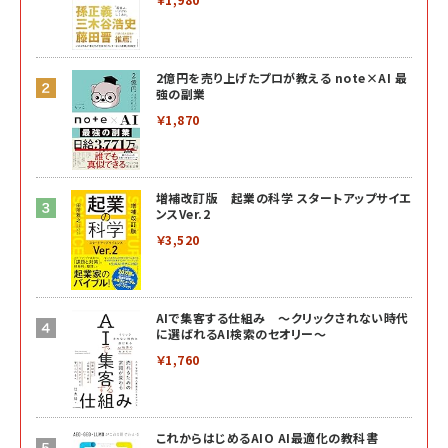
2億円を売り上げたプロが教える note×AI 最
強の副業
￥1,870
増補改訂版 起業の科学 スタートアップサイエ
ンスVer.2
￥3,520
AIで集客する仕組み ～クリックされない時代
に選ばれるAI検索のセオリー～
￥1,760
これからはじめるAIO AI最適化の教科書