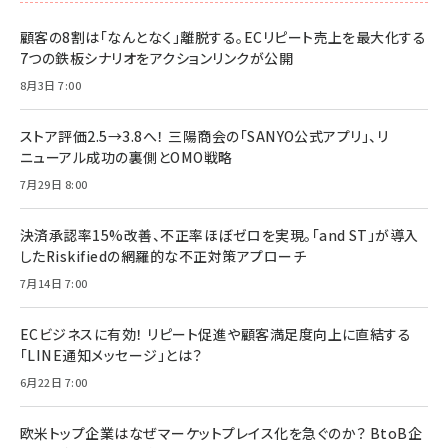
顧客の8割は「なんとなく」離脱する。ECリピート売上を最大化する
7つの鉄板シナリオをアクションリンクが公開
8月3日 7:00
ストア評価2.5→3.8へ！ 三陽商会の「SANYO公式アプリ」、リ
ニューアル成功の裏側とOMO戦略
7月29日 8:00
決済承認率15%改善、不正率ほぼゼロを実現。「and ST」が導入
したRiskifiedの網羅的な不正対策アプローチ
7月14日 7:00
ECビジネスに有効！ リピート促進や顧客満足度向上に直結する
「LINE通知メッセージ」とは？
6月22日 7:00
欧米トップ企業はなぜマーケットプレイス化を急ぐのか？ BtoB企