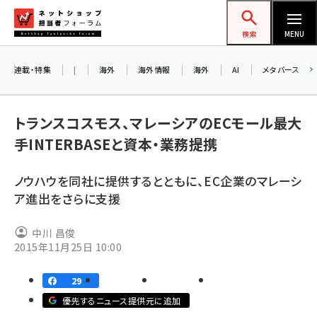
メ
ネットショップ担当者フォーラム
イ
検索
MENU
ン
コ
連載・特集
|
海外
海外情報
海外
AI
メタバース
お知ら
ン
AI
テ
アル
トランスコスモス、マレーシアのECモール最大
ン
手INTERBASEと資本・業務提携
ツ
amazon (2258)
に
ノウハウを同社に提供するとともに、EC企業のマレーシ
8/
yahoo (1907)
移
ア進出をさらに支援
交流
動
楽天 (1874)
中川 昌俊
ecbeing (1211)
2015年11月25日 10:00
アスクル (1122)
29
base (1083)
優先するニュース提供元に追加
ビィ・フォアード (777)