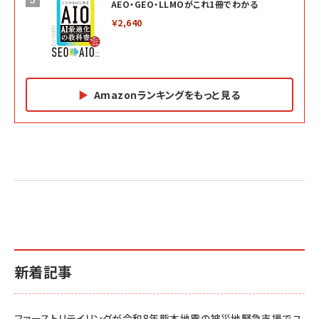
AEO・GEO・LLMOがこれ1冊でわかる
￥2,640
Amazonランキングをもっと見る
Amazon マーケティング・セールス全般関連書籍 の
Amazon ビジネス・経済関連書籍 の売れ筋ランキン
Amazon 経営戦略関連書籍 の売れ筋ランキング
売れ筋ランキング
グ
更新日時：2026/06/26 19:05
更新日時：2026/06/26 19:05
更新日時：2026/06/26 19:05
2億円を売り上げたプロが教える note×AI 最強の
anan(アンアン)2026/07/01号 No.2501[魅せる
ベインキャピタル 企業価値向上力の秘密
副業
カラダ2026／宮舘涼太]
￥2,640
￥1,870
￥880
イシューからはじめよ［改訂版］――知的生産の「シンプ
小さな会社は戦略が9割
anan(アンアン)2026/06/24号 No.2500増刊
ルな本質」
スペシャルエディション[王道エンタメの矜持／
￥1,980
新着記事
BTS]
￥2,200
￥1,100
ドリルを売るには穴を売れ
経営メモ 16年の起業家人生で得た知見
ファーストリテイリングが令和8年熊本地震の被災地緊急支援でユ