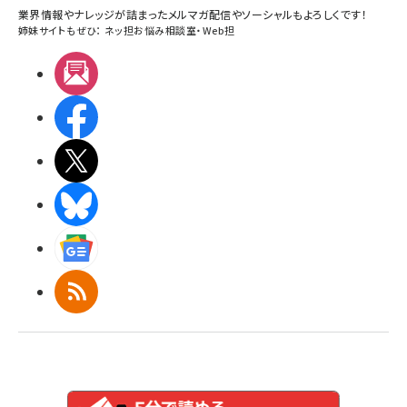
業界情報やナレッジが詰まったメルマガ配信やソーシャルもよろしくです！
姉妹サイトもぜひ：
ネッ担お悩み相談室
・
Web担
メルマガ
Facebook
X(エックス)
BlueSky
Googleニュース
RSS