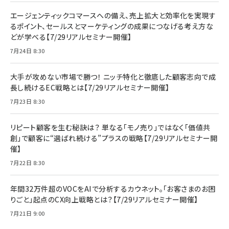
エージェンティックコマースへの備え、売上拡大と効率化を実現す
るポイント、セールスとマーケティングの成果につなげる考え方な
どが学べる【7/29リアルセミナー開催】
7月24日 8:30
大手が攻めない市場で勝つ！ ニッチ特化と徹底した顧客志向で成
長し続けるEC戦略とは【7/29リアルセミナー開催】
7月23日 8:30
リピート顧客を生む秘訣は？ 単なる「モノ売り」ではなく「価値共
創」で顧客に“選ばれ続ける”プラスの戦略【7/29リアルセミナー開
催】
7月22日 8:30
年間32万件超のVOCをAIで分析するカウネット。「お客さまのお困
りごと」起点のCX向上戦略とは？【7/29リアルセミナー開催】
7月21日 9:00