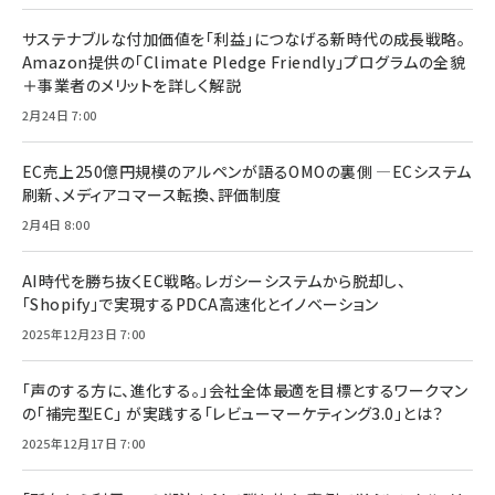
サステナブルな付加価値を「利益」につなげる新時代の成長戦略。
Amazon提供の「Climate Pledge Friendly」プログラムの全貌
＋事業者のメリットを詳しく解説
2月24日 7:00
EC売上250億円規模のアルペンが語るOMOの裏側 ―ECシステム
刷新、メディアコマース転換、評価制度
2月4日 8:00
AI時代を勝ち抜くEC戦略。レガシーシステムから脱却し、
「Shopify」で実現するPDCA高速化とイノベーション
2025年12月23日 7:00
「声のする方に、進化する。」会社全体最適を目標とするワークマン
の「補完型EC」 が実践する「レビューマーケティング3.0」とは？
2025年12月17日 7:00