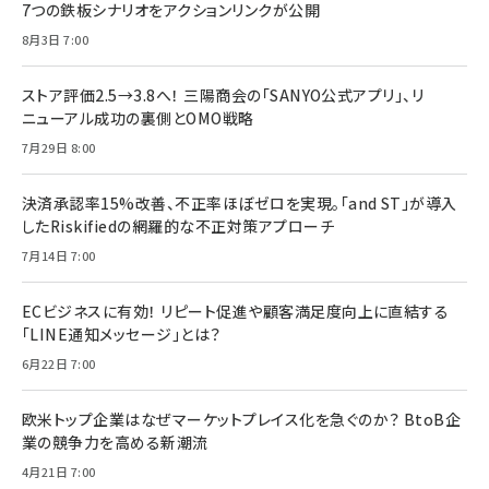
7つの鉄板シナリオをアクションリンクが公開
8月3日 7:00
ストア評価2.5→3.8へ！ 三陽商会の「SANYO公式アプリ」、リ
ニューアル成功の裏側とOMO戦略
7月29日 8:00
決済承認率15%改善、不正率ほぼゼロを実現。「and ST」が導入
したRiskifiedの網羅的な不正対策アプローチ
7月14日 7:00
ECビジネスに有効！ リピート促進や顧客満足度向上に直結する
「LINE通知メッセージ」とは？
6月22日 7:00
欧米トップ企業はなぜマーケットプレイス化を急ぐのか？ BtoB企
業の競争力を高める新潮流
4月21日 7:00