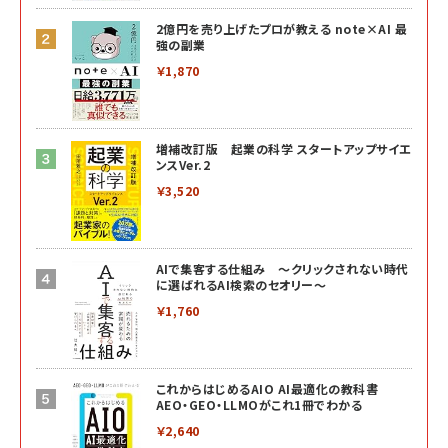
2億円を売り上げたプロが教える note×AI 最
強の副業
￥1,870
増補改訂版 起業の科学 スタートアップサイエ
ンスVer.2
￥3,520
AIで集客する仕組み ～クリックされない時代
に選ばれるAI検索のセオリー～
￥1,760
これからはじめるAIO AI最適化の教科書
AEO・GEO・LLMOがこれ1冊でわかる
￥2,640