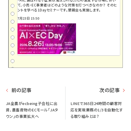
て、小売・EC事業者はどのような対策を打つべきなのか？ そのヒ
ントを学べる1Dayセミナーです。懇親会も実施します。
7月23日 15:50
前の記事
次の記事
JA全農がecbeing子会社に出
LINEで365日24時間の顧客対
資、農畜産物のECモール「JAタ
応を実現――業務の1/3を自動化す
ウン」の事業拡大へ
る取り組みとは？