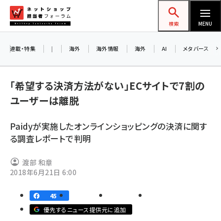
メ
ネットショップ担当者フォーラム
イ
検索
MENU
ン
コ
連載・特集
|
海外
海外情報
海外
AI
メタバース
ン
お
テ
A
「希望する決済方法がない」ECサイトで7割の
ン
ア
ユーザーは離脱
ツ
amazon (2259)
に
Paidyが実施したオンラインショッピングの決済に関す
yahoo (1908)
8
移
る調査レポートで判明
交
動
楽天 (1877)
渡部 和章
ecbeing (1211)
2018年6月21日 6:00
アスクル (1122)
45
base (1084)
優先するニュース提供元に追加
ビィ・フォアード (782)