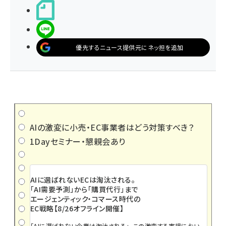
noteで書く
LINEで送る
優先するニュース提供元にネッ担を追加
AIの激変に小売・EC事業者はどう対策すべき？
1Dayセミナー・懇親会あり
AIに選ばれないECは淘汰される。
「AI需要予測」から「購買代行」まで
エージェンティック・コマース時代の
EC戦略【8/26オフライン開催】
「AIに選ばれない企業は淘汰される」――。この激変する市場におい