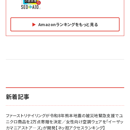
Amazonランキングをもっと見る
Amazon マーケティング・セールス全般関連書籍 の
Amazon ビジネス・経済関連書籍 の売れ筋ランキン
Amazon 経営戦略関連書籍 の売れ筋ランキング
売れ筋ランキング
グ
更新日時：2026/06/26 19:05
更新日時：2026/06/26 19:05
更新日時：2026/06/26 19:05
2億円を売り上げたプロが教える note×AI 最強の
anan(アンアン)2026/07/01号 No.2501[魅せる
ベインキャピタル 企業価値向上力の秘密
副業
カラダ2026／宮舘涼太]
￥2,640
￥1,870
￥880
イシューからはじめよ［改訂版］――知的生産の「シンプ
小さな会社は戦略が9割
anan(アンアン)2026/06/24号 No.2500増刊
ルな本質」
スペシャルエディション[王道エンタメの矜持／
￥1,980
新着記事
BTS]
￥2,200
￥1,100
ドリルを売るには穴を売れ
経営メモ 16年の起業家人生で得た知見
ファーストリテイリングが令和8年熊本地震の被災地緊急支援でユ
anan(アンアン)2026/07/08号 No.2502[2026
￥1,815
￥2,750
ニクロ商品を2万点寄贈を決定／女性向け空調ウェアを「イーザッ
年後半、あなたの恋と運命／山田涼介]
カマニアストア―ズ」が開発【ネッ担アクセスランキング】
￥880