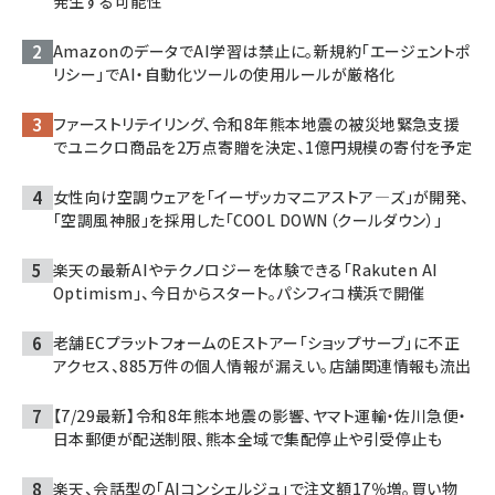
発生する可能性
AmazonのデータでAI学習は禁止に。新規約「エージェントポ
リシー」でAI・自動化ツールの使用ルールが厳格化
ファーストリテイリング、令和8年熊本地震の被災地緊急支援
でユニクロ商品を2万点寄贈を決定、1億円規模の寄付を予定
女性向け空調ウェアを「イーザッカマニアストア―ズ」が開発、
「空調風神服」を採用した「COOL DOWN（クールダウン）」
楽天の最新AIやテクノロジーを体験できる「Rakuten AI
Optimism」、今日からスタート。パシフィコ横浜で開催
老舗ECプラットフォームのEストアー「ショップサーブ」に不正
アクセス、885万件の個人情報が漏えい。店舗関連情報も流出
【7/29最新】令和8年熊本地震の影響、ヤマト運輸・佐川急便・
日本郵便が配送制限、熊本全域で集配停止や引受停止も
楽天、会話型の「AIコンシェルジュ」で注文額17％増。買い物