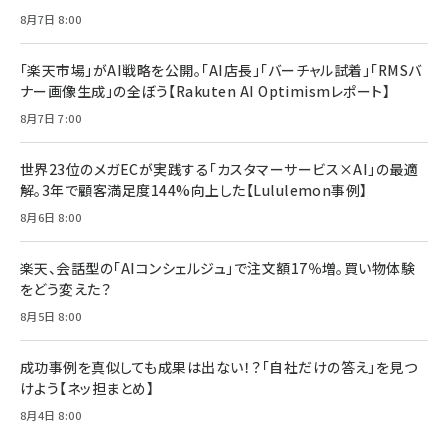
Brand Shift(ブランド・シフト): 「信頼」で選ばれ
影響力の武器［新版］：人を動かす七つの原理
8月7日 8:00
る時代の成長戦略
￥3,190
ママ投資家が育休中に１億貯めた株式投資
￥2,420
￥1,870
「楽天市場」がAI戦略を公開。「AI店長」「バーチャル試着」「RMSバ
ナー画像生成」の全ぼう【Rakuten AI Optimismレポート】
フィードバック経営 「沈黙の組織」から「高め合う
マーケティングの真実 P&G・グリコで学んだ失敗
組織」へ
と成長の法則
8月7日 7:00
組織の成果を最大化する ルールのデザイン
￥3,080
￥2,200
￥1,980
世界23位のメガECが実践する「カスタマーサービス×AI」の最適
解。3年で顧客満足度144%向上した【Lululemon事例】
Amazonランキングをもっと見る
Amazonランキングをもっと見る
8月6日 8:00
Amazonランキングをもっと見る
楽天、会話型の「AIコンシェルジュ」で注文額17％増。買い物体験
をどう変えた？
8月5日 8:00
成功事例を真似しても成果は出ない！？「自社だけの答え」を見つ
けよう【ネッ担まとめ】
8月4日 8:00