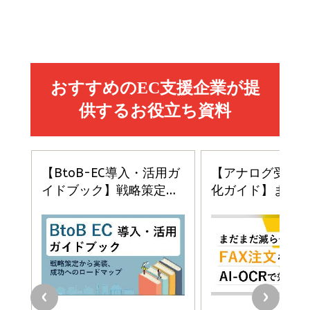
Amazon マーケティング・セールス全般関連書籍 の
Amazon ビジネス・経済関連書籍 の売れ筋ランキン
Amazon 経営戦略関連書籍 の売れ筋ランキング
売れ筋ランキング
グ
更新日時：2026/06/26 19:05
更新日時：2026/06/26 19:05
更新日時：2026/06/26 19:05
2億円を売り上げたプロが教える note×AI 最強の
anan(アンアン)2026/07/01号 No.2501[魅せる
ベインキャピタル 企業価値向上力の秘密
副業
カラダ2026／宮舘涼太]
￥2,640
￥1,870
￥880
イシューからはじめよ［改訂版］――知的生産の「シンプ
小さな会社は戦略が9割
anan(アンアン)2026/06/24号 No.2500増刊
ルな本質」
スペシャルエディション[王道エンタメの矜持／
￥1,980
BTS]
￥2,200
￥1,100
ドリルを売るには穴を売れ
経営メモ 16年の起業家人生で得た知見
anan(アンアン)2026/07/08号 No.2502[2026
￥1,815
￥2,750
年後半、あなたの恋と運命／山田涼介]
￥880
Brand Shift(ブランド・シフト): 「信頼」で選ばれ
影響力の武器［新版］：人を動かす七つの原理
る時代の成長戦略
￥3,190
ママ投資家が育休中に１億貯めた株式投資
￥2,420
￥1,870
フィードバック経営 「沈黙の組織」から「高め合う
マーケティングの真実 P&G・グリコで学んだ失敗
組織」へ
と成長の法則
組織の成果を最大化する ルールのデザイン
￥3,080