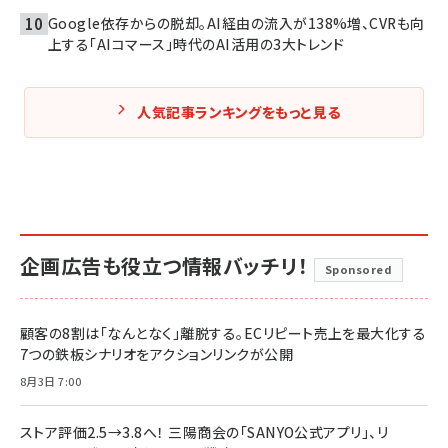
Google依存からの脱却。AI経由の流入が138%増、CVRも向
上する「AIコマース」時代のAI活用の3大トレンド
人気記事ランキングをもっと見る
企画広告も役立つ情報バッチリ！
Sponsored
顧客の8割は「なんとなく」離脱する。ECリピート売上を最大化する
7つの鉄板シナリオをアクションリンクが公開
8月3日 7:00
ストア評価2.5→3.8へ！ 三陽商会の「SANYO公式アプリ」、リ