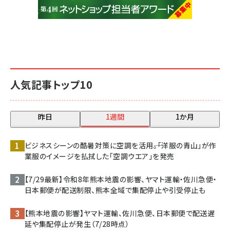
人気記事トップ10
昨日
1週間
1か月
ビジネスシーンの酷暑対策に空調を活用――。「洋服の青山」が作
業服のイメージを払拭した「空調ウエア」を発売
【7/29最新】令和8年熊本地震の影響、ヤマト運輸・佐川急便・
日本郵便が配送制限、熊本全域で集配停止や引受停止も
【熊本地震の影響】ヤマト運輸、佐川急便、日本郵便で配送遅
延や集配停止が発生（7/28時点）