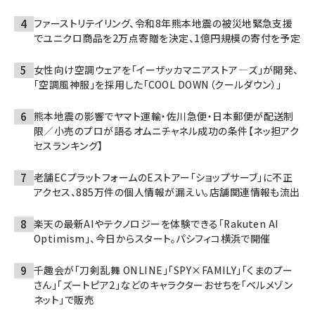
ファーストリテイリング、令和8年熊本地震の被災地緊急支援
でユニクロ商品を2万点寄贈を決定、1億円規模の寄付を予定
女性向け空調ウェアを「イーザッカマニアストア―ズ」が開発、
「空調風神服」を採用した「COOL DOWN（クールダウン）」
熊本地震の影響でヤマト運輸・佐川急便・日本郵便が配送制
限／小売のプロが語るオムニチャネル成功の条件【ネッ担アク
セスランキング】
老舗ECプラットフォームのEストアー「ショップサーブ」に不正
アクセス、885万件の個人情報が漏えい。店舗関連情報も流出
楽天の最新AIやテクノロジーを体験できる「Rakuten AI
Optimism」、今日からスタート。パシフィコ横浜で開催
千趣会が「刀剣乱舞 ONLINE」「SPY×FAMILY」「くまのプー
さん」「ズートピア2」などのキャラクターおせちを「ベルメゾン
ネット」で販売