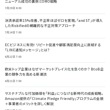
ニューアル成功の裏側とOMO戦略
7月29日 8:00
決済承認率15%改善、不正率ほぼゼロを実現。「and ST」が導入
したRiskifiedの網羅的な不正対策アプローチ
7月14日 7:00
ECビジネスに有効！ リピート促進や顧客満足度向上に直結する
「LINE通知メッセージ」とは？
6月22日 7:00
欧米トップ企業はなぜマーケットプレイス化を急ぐのか？ BtoB企
業の競争力を高める新潮流
4月21日 7:00
サステナブルな付加価値を「利益」につなげる新時代の成長戦略。
Amazon提供の「Climate Pledge Friendly」プログラムの全貌
＋事業者のメリットを詳しく解説