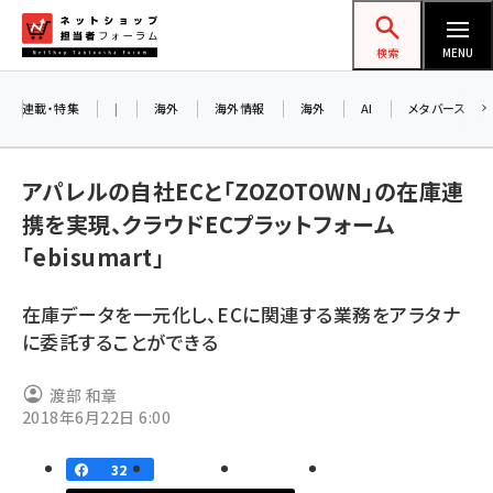
メ
ネットショップ担当者フォーラム
イ
検索
MENU
ン
コ
連載・特集
|
海外
海外情報
海外
AI
メタバース
ン
テ
アパレルの自社ECと「ZOZOTOWN」の在庫連
ン
携を実現、クラウドECプラットフォーム
ツ
amazon (2232)
「ebisumart」
に
yahoo (1894)
移
8
在庫データを一元化し、ECに関連する業務をアラタナ
動
楽天 (1863)
に委託することができる
ecbeing (1203)
渡部 和章
アスクル (1112)
2018年6月22日 6:00
base (1068)
32
ビィ・フォアード (768)