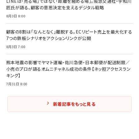
LINEは「売る場」ではなく「距離を縮める場」。阪急交通社・宇和川
匠氏が語る、顧客の意思決定を支えるデジタル戦略
8月3日 8:00
顧客の8割は「なんとなく」離脱する。ECリピート売上を最大化する
7つの鉄板シナリオをアクションリンクが公開
8月3日 7:00
熊本地震の影響でヤマト運輸・佐川急便・日本郵便が配送制限／
小売のプロが語るオムニチャネル成功の条件【ネッ担アクセスラン
キング】
7月31日 8:00
新着記事をもっと見る