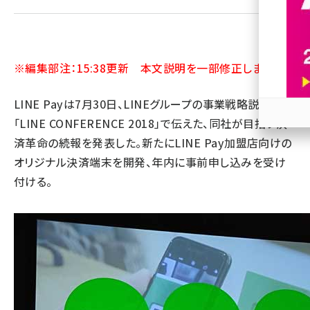
revico (737)
※編集部注：15:38更新 本文説明を一部修正しました。
LINE Payは7月30日、LINEグループの事業戦略説明会
「LINE CONFERENCE 2018」で伝えた、同社が目指す決
参加
済革命の続報を発表した。新たにLINE Pay加盟店向けの
オリジナル決済端末を開発、年内に事前申し込みを受け
付ける。