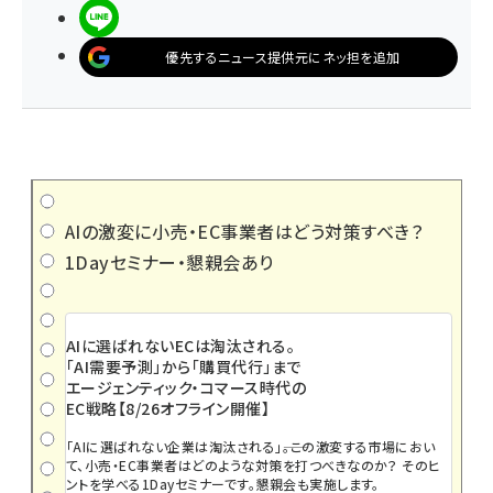
LINEで送る
優先するニュース提供元にネッ担を追加
AIの激変に小売・EC事業者はどう対策すべき？
1Dayセミナー・懇親会あり
AIに選ばれないECは淘汰される。
「AI需要予測」から「購買代行」まで
エージェンティック・コマース時代の
EC戦略【8/26オフライン開催】
「AIに選ばれない企業は淘汰される」――。この激変する市場におい
て、小売・EC事業者はどのような対策を打つべきなのか？ そのヒ
ントを学べる1Dayセミナーです。懇親会も実施します。