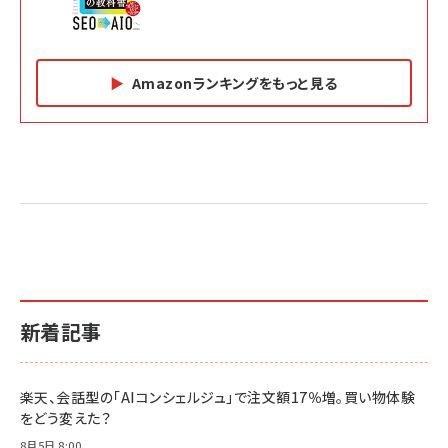
Amazonランキングをもっと見る
Amazon マーケティング・セールス全般関連書籍 の
Amazon ビジネス・経済関連書籍 の売れ筋ランキン
Amazon 経営戦略関連書籍 の売れ筋ランキング
売れ筋ランキング
グ
更新日時：2026/06/26 19:05
更新日時：2026/06/26 19:05
更新日時：2026/06/26 19:05
2億円を売り上げたプロが教える note×AI 最強の
anan(アンアン)2026/07/01号 No.2501[魅せる
ベインキャピタル 企業価値向上力の秘密
副業
カラダ2026／宮舘涼太]
￥2,640
￥1,870
￥880
イシューからはじめよ［改訂版］――知的生産の「シンプ
小さな会社は戦略が9割
anan(アンアン)2026/06/24号 No.2500増刊
ルな本質」
スペシャルエディション[王道エンタメの矜持／
￥1,980
新着記事
BTS]
￥2,200
￥1,100
ドリルを売るには穴を売れ
経営メモ 16年の起業家人生で得た知見
楽天、会話型の「AIコンシェルジュ」で注文額17％増。買い物体験
anan(アンアン)2026/07/08号 No.2502[2026
￥1,815
￥2,750
をどう変えた？
年後半、あなたの恋と運命／山田涼介]
￥880
8月5日 8:00