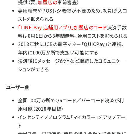
提供（要、
加盟店の
事前審査）
専用端末やPOSレジ改修が不要のため、初期導入コ
ストを抑えられる
「LINE Pay 店舗用アプリ」加盟店のコード
決済手数
料は8月1日から3年間無料、運用コストを抑えられる
2018年秋にJCBの電子マネー「QUICPay」と連携、
年内に100万か所で支払い可能にする
決済後にメッセージ配信など継続したコミュニケー
ションができる
ユーザー側
全国100万か所でQRコード／バーコード決済が利
用可能（2018年目標）
インセンティブプログラム「マイカラー」をアップデー
ト
会員ステージ評価を、前月の購入金額と送金回数に