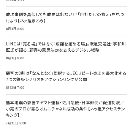
Brand Shift(ブランド・シフト): 「信頼」で選ばれ
影響力の武器［新版］：人を動かす七つの原理
る時代の成長戦略
￥3,190
ママ投資家が育休中に１億貯めた株式投資
成功事例を真似しても成果は出ない！？「自社だけの答え」を見つ
￥2,420
￥1,870
けよう【ネッ担まとめ】
フィードバック経営 「沈黙の組織」から「高め合う
8月4日 8:00
マーケティングの真実 P&G・グリコで学んだ失敗
組織」へ
と成長の法則
組織の成果を最大化する ルールのデザイン
￥3,080
￥2,200
LINEは「売る場」ではなく「距離を縮める場」。阪急交通社・宇和川
￥1,980
匠氏が語る、顧客の意思決定を支えるデジタル戦略
8月3日 8:00
Amazonランキングをもっと見る
Amazonランキングをもっと見る
Amazonランキングをもっと見る
顧客の8割は「なんとなく」離脱する。ECリピート売上を最大化する
7つの鉄板シナリオをアクションリンクが公開
8月3日 7:00
熊本地震の影響でヤマト運輸・佐川急便・日本郵便が配送制限／
小売のプロが語るオムニチャネル成功の条件【ネッ担アクセスラン
キング】
7月31日 8:00