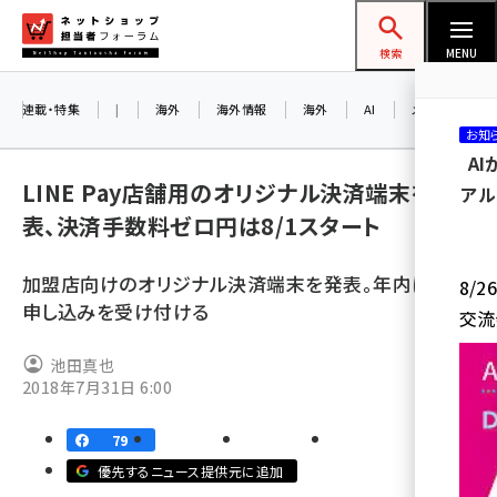
メ
ネットショップ担当者フォーラム
イ
検索
MENU
ン
コ
連載・特集
|
海外
海外情報
海外
AI
メタバース
お知
ン
A
テ
LINE Pay店舗用のオリジナル決済端末を発
アル
ン
表、決済手数料ゼロ円は8/1スタート
ツ
amazon (2232)
に
加盟店向けのオリジナル決済端末を発表。年内に事前
8/
yahoo (1894)
移
申し込みを受け付ける
交流
動
楽天 (1863)
池田真也
ecbeing (1203)
2018年7月31日 6:00
アスクル (1112)
79
base (1068)
優先するニュース提供元に追加
ビィ・フォアード (768)