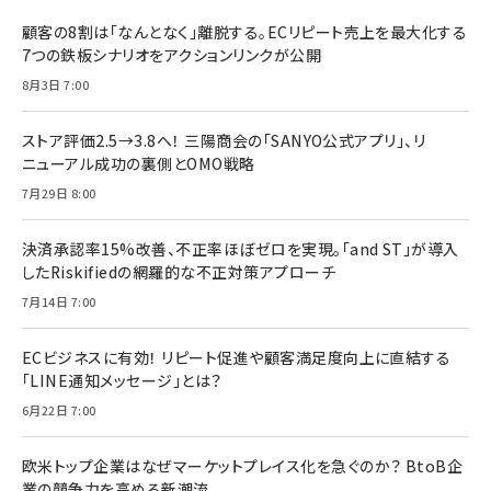
顧客の8割は「なんとなく」離脱する。ECリピート売上を最大化する
7つの鉄板シナリオをアクションリンクが公開
8月3日 7:00
ストア評価2.5→3.8へ！ 三陽商会の「SANYO公式アプリ」、リ
ニューアル成功の裏側とOMO戦略
7月29日 8:00
決済承認率15%改善、不正率ほぼゼロを実現。「and ST」が導入
したRiskifiedの網羅的な不正対策アプローチ
7月14日 7:00
ECビジネスに有効！ リピート促進や顧客満足度向上に直結する
「LINE通知メッセージ」とは？
6月22日 7:00
欧米トップ企業はなぜマーケットプレイス化を急ぐのか？ BtoB企
業の競争力を高める新潮流