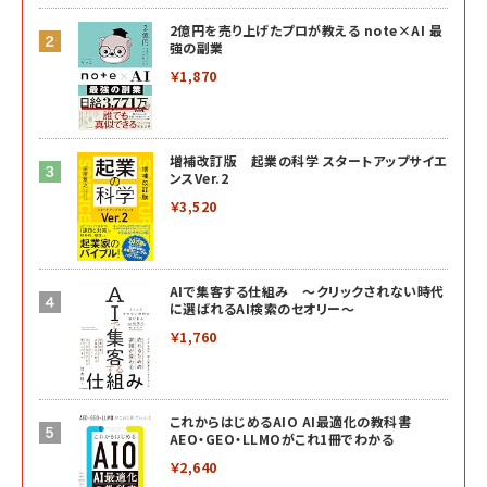
2億円を売り上げたプロが教える note×AI 最
強の副業
￥1,870
増補改訂版 起業の科学 スタートアップサイエ
ンスVer.2
￥3,520
AIで集客する仕組み ～クリックされない時代
に選ばれるAI検索のセオリー～
￥1,760
これからはじめるAIO AI最適化の教科書
AEO・GEO・LLMOがこれ1冊でわかる
￥2,640