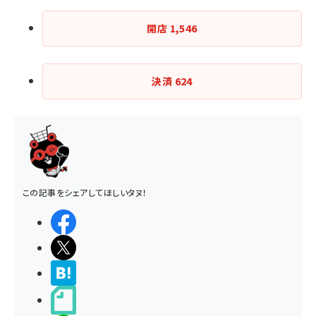
開店
1,546
決済
624
この記事をシェアしてほしいタヌ！
シェアする
ポストする
>ブクマする
noteで書く