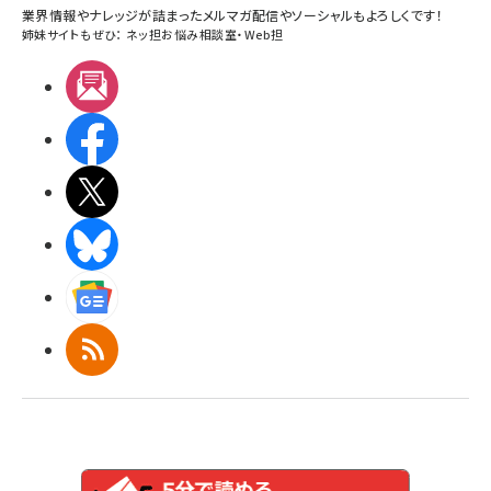
業界情報やナレッジが詰まったメルマガ配信やソーシャルもよろしくです！
姉妹サイトもぜひ：
ネッ担お悩み相談室
・
Web担
メルマガ
Facebook
X(エックス)
BlueSky
Googleニュース
RSS