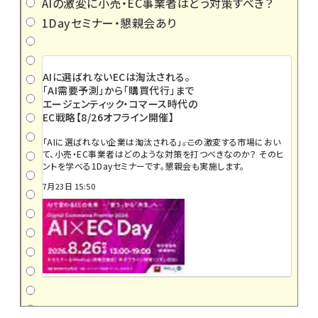
AIの激変に小売・EC事業者はどう対策すべき？
1Dayセミナー・懇親会あり
AIに選ばれないECは淘汰される。
「AI需要予測」から「購買代行」まで
エージェンティック・コマース時代の
EC戦略【8/26オフライン開催】
「AIに選ばれない企業は淘汰される」――。この激変する市場におい
て、小売・EC事業者はどのような対策を打つべきなのか？ そのヒ
ントを学べる1Dayセミナーです。懇親会も実施します。
7月23日 15:50