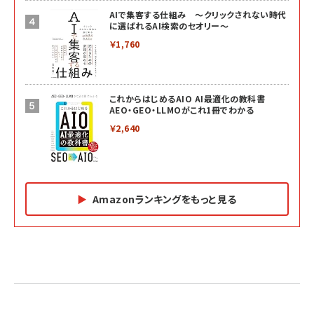
AIで集客する仕組み ～クリックされない時代
に選ばれるAI検索のセオリー～
￥1,760
これからはじめるAIO AI最適化の教科書
AEO・GEO・LLMOがこれ1冊でわかる
￥2,640
Amazonランキングをもっと見る
Amazon マーケティング・セールス全般関連書籍 の
Amazon ビジネス・経済関連書籍 の売れ筋ランキン
Amazon 経営戦略関連書籍 の売れ筋ランキング
売れ筋ランキング
グ
更新日時：2026/06/26 19:05
更新日時：2026/06/26 19:05
更新日時：2026/06/26 19:05
2億円を売り上げたプロが教える note×AI 最強の
anan(アンアン)2026/07/01号 No.2501[魅せる
ベインキャピタル 企業価値向上力の秘密
副業
カラダ2026／宮舘涼太]
￥2,640