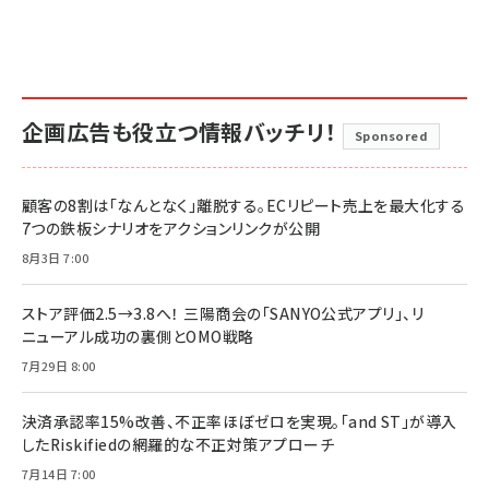
企画広告も役立つ情報バッチリ！
Sponsored
顧客の8割は「なんとなく」離脱する。ECリピート売上を最大化する
7つの鉄板シナリオをアクションリンクが公開
8月3日 7:00
ストア評価2.5→3.8へ！ 三陽商会の「SANYO公式アプリ」、リ
ニューアル成功の裏側とOMO戦略
7月29日 8:00
決済承認率15%改善、不正率ほぼゼロを実現。「and ST」が導入
したRiskifiedの網羅的な不正対策アプローチ
7月14日 7:00