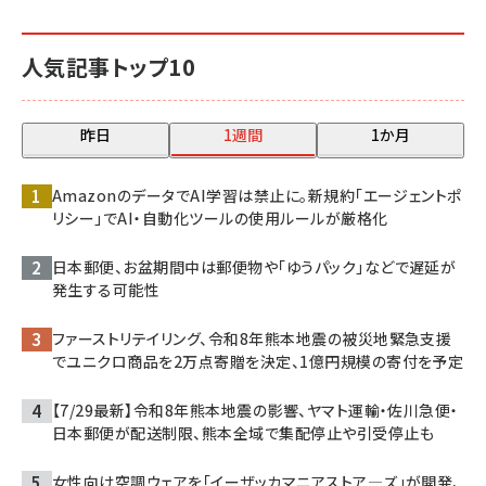
人気記事トップ10
昨日
1週間
1か月
AmazonのデータでAI学習は禁止に。新規約「エージェントポ
リシー」でAI・自動化ツールの使用ルールが厳格化
日本郵便、お盆期間中は郵便物や「ゆうパック」などで遅延が
発生する可能性
ファーストリテイリング、令和8年熊本地震の被災地緊急支援
でユニクロ商品を2万点寄贈を決定、1億円規模の寄付を予定
【7/29最新】令和8年熊本地震の影響、ヤマト運輸・佐川急便・
日本郵便が配送制限、熊本全域で集配停止や引受停止も
女性向け空調ウェアを「イーザッカマニアストア―ズ」が開発、