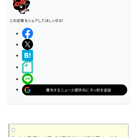
この記事をシェアしてほしいタヌ！
シェアする
ポストする
>ブクマする
noteで書く
LINEで送る
優先するニュース提供元にネッ担を追加