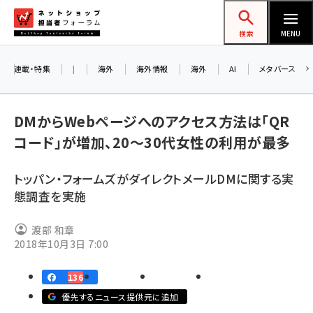
メ
ネットショップ担当者フォーラム
イ
検索
MENU
ン
コ
連載・特集
|
海外
海外情報
海外
AI
メタバース
ン
お知
A
テ
DMからWebページへのアクセス方法は「QR
ア
ン
コード」が増加、20～30代女性の利用が最多
ツ
amazon (2257)
に
トッパン・フォームズがダイレクトメールDMに関する実
8/
yahoo (1907)
移
態調査を実施
交
動
楽天 (1874)
渡部 和章
ecbeing (1211)
2018年10月3日 7:00
アスクル (1122)
136
base (1083)
優先するニュース提供元に追加
ビィ・フォアード (777)