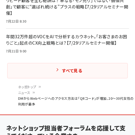
リピート顧客を生む秘訣は？ 単なる「モノ売り」ではなく「価値共
創」で顧客に“選ばれ続ける”プラスの戦略【7/29リアルセミナー開
催】
7月22日 8:30
年間32万件超のVOCをAIで分析するカウネット。「お客さまのお困
りごと」起点のCX向上戦略とは？【7/29リアルセミナー開催】
7月21日 9:00
すべて見る
ネッ担トップ
ニュース
パ
DMからWebページへのアクセス方法は「QRコード」が増加、20～30代女性の
利用が最多
ン
く
ず
ネットショップ担当者フォーラムを応援して支