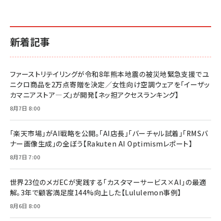
￥1,870
￥880
イシューからはじめよ［改訂版］――知的生産の「シンプ
小さな会社は戦略が9割
anan(アンアン)2026/06/24号 No.2500増刊
ルな本質」
スペシャルエディション[王道エンタメの矜持／
￥1,980
新着記事
BTS]
￥2,200
￥1,100
ドリルを売るには穴を売れ
経営メモ 16年の起業家人生で得た知見
ファーストリテイリングが令和8年熊本地震の被災地緊急支援でユ
anan(アンアン)2026/07/08号 No.2502[2026
￥1,815
￥2,750
ニクロ商品を2万点寄贈を決定／女性向け空調ウェアを「イーザッ
年後半、あなたの恋と運命／山田涼介]
カマニアストア―ズ」が開発【ネッ担アクセスランキング】
￥880
Brand Shift(ブランド・シフト): 「信頼」で選ばれ
影響力の武器［新版］：人を動かす七つの原理
8月7日 8:00
る時代の成長戦略
￥3,190
ママ投資家が育休中に１億貯めた株式投資
￥2,420
￥1,870
「楽天市場」がAI戦略を公開。「AI店長」「バーチャル試着」「RMSバ
ナー画像生成」の全ぼう【Rakuten AI Optimismレポート】
フィードバック経営 「沈黙の組織」から「高め合う
マーケティングの真実 P&G・グリコで学んだ失敗
組織」へ
と成長の法則
8月7日 7:00
組織の成果を最大化する ルールのデザイン
￥3,080
￥2,200
￥1,980
世界23位のメガECが実践する「カスタマーサービス×AI」の最適
解。3年で顧客満足度144%向上した【Lululemon事例】
Amazonランキングをもっと見る
Amazonランキングをもっと見る
8月6日 8:00
Amazonランキングをもっと見る