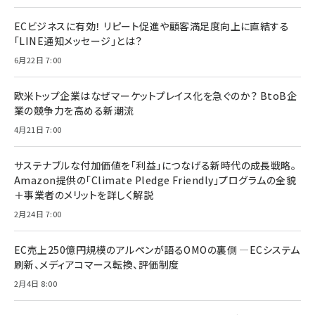
ECビジネスに有効！ リピート促進や顧客満足度向上に直結する
「LINE通知メッセージ」とは？
6月22日 7:00
欧米トップ企業はなぜマーケットプレイス化を急ぐのか？ BtoB企
業の競争力を高める新潮流
4月21日 7:00
サステナブルな付加価値を「利益」につなげる新時代の成長戦略。
Amazon提供の「Climate Pledge Friendly」プログラムの全貌
＋事業者のメリットを詳しく解説
2月24日 7:00
EC売上250億円規模のアルペンが語るOMOの裏側 ―ECシステム
刷新、メディアコマース転換、評価制度
2月4日 8:00