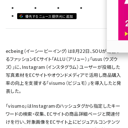
revico (745)
優先するニュース提供元に追加
ecbeing（イーシービーイング）は8月22日、SOUが運営す
参加
るファッションECサイト「ALLU（アリュー）」「usus（ウズウ
ズ）」に、Instagram（インスタグラム）ユーザーが投稿した
写真素材をECサイトやオウンドメディアで活用し商品購入
率の向上を支援する「visumo（ビジュモ）」を導入したと発
表した。
「visumo」はInstagramのハッシュタグから指定したキー
ワードの検索・収集、ECサイトの商品詳細ページと関連付
けを行い、対象画像をECサイト上にビジュアルコンテンツ