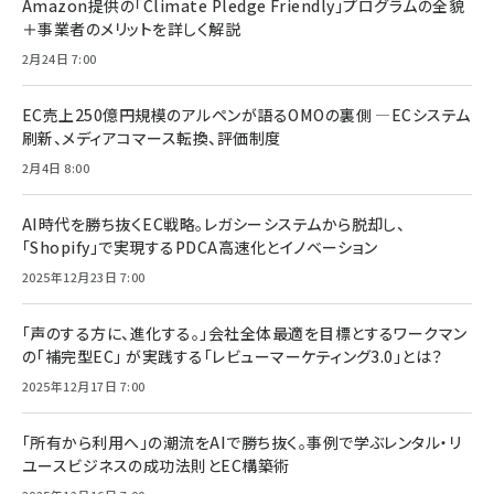
Amazon提供の「Climate Pledge Friendly」プログラムの全貌
＋事業者のメリットを詳しく解説
2月24日 7:00
EC売上250億円規模のアルペンが語るOMOの裏側 ―ECシステム
刷新、メディアコマース転換、評価制度
2月4日 8:00
AI時代を勝ち抜くEC戦略。レガシーシステムから脱却し、
「Shopify」で実現するPDCA高速化とイノベーション
2025年12月23日 7:00
「声のする方に、進化する。」会社全体最適を目標とするワークマン
の「補完型EC」 が実践する「レビューマーケティング3.0」とは？
2025年12月17日 7:00
「所有から利用へ」の潮流をAIで勝ち抜く。事例で学ぶレンタル・リ
ユースビジネスの成功法則とEC構築術