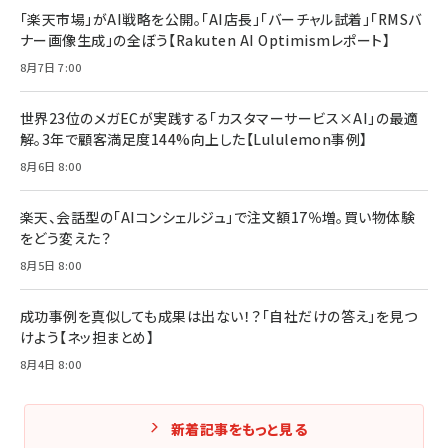
「楽天市場」がAI戦略を公開。「AI店長」「バーチャル試着」「RMSバ
ナー画像生成」の全ぼう【Rakuten AI Optimismレポート】
8月7日 7:00
世界23位のメガECが実践する「カスタマーサービス×AI」の最適
解。3年で顧客満足度144%向上した【Lululemon事例】
8月6日 8:00
楽天、会話型の「AIコンシェルジュ」で注文額17％増。買い物体験
をどう変えた？
8月5日 8:00
成功事例を真似しても成果は出ない！？「自社だけの答え」を見つ
けよう【ネッ担まとめ】
8月4日 8:00
新着記事をもっと見る