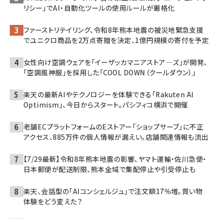
リシー」でAI・自動化ツールの使用ルールが厳格化
ファーストリテイリング、令和8年熊本地震の被災地緊急支援
でユニクロ商品を2万点寄贈を決定、1億円規模の寄付を予定
女性向け空調ウェアを「イーザッカマニアストア―ズ」が開発、
「空調風神服」を採用した「COOL DOWN（クールダウン）」
楽天の最新AIやテクノロジーを体験できる「Rakuten AI
Optimism」、今日からスタート。パシフィコ横浜で開催
老舗ECプラットフォームのEストアー「ショップサーブ」に不正
アクセス、885万件の個人情報が漏えい。店舗関連情報も流出
【7/29最新】令和8年熊本地震の影響、ヤマト運輸・佐川急便・
日本郵便が配送制限、熊本全域で集配停止や引受停止も
楽天、会話型の「AIコンシェルジュ」で注文額17％増。買い物
体験をどう変えた？