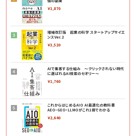
強の副業
￥1,870
増補改訂版 起業の科学 スタートアップサイエ
ンスVer.2
￥3,520
AIで集客する仕組み ～クリックされない時代
に選ばれるAI検索のセオリー～
￥1,760
これからはじめるAIO AI最適化の教科書
AEO・GEO・LLMOがこれ1冊でわかる
￥2,640