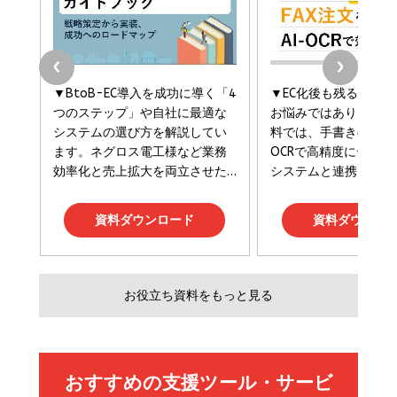
￥2,420
￥1,870
フィードバック経営 「沈黙の組織」から「高め合う
マーケティングの真実 P&G・グリコで学んだ失敗
組織」へ
と成長の法則
組織の成果を最大化する ルールのデザイン
￥3,080
￥2,200
￥1,980
Amazonランキングをもっと見る
Amazonランキングをもっと見る
Amazonランキングをもっと見る