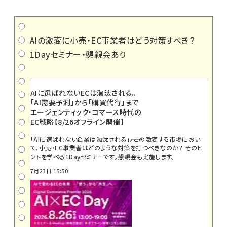
AIの激変に小売・EC事業者はどう対策すべき？
1Dayセミナー・懇親会あり
AIに選ばれないECは淘汰される。
「AI需要予測」から「購買代行」まで
エージェンティック・コマース時代の
EC戦略【8/26オフライン開催】
「AIに選ばれない企業は淘汰される」――。この激変する市場におい
て、小売・EC事業者はどのような対策を打つべきなのか？ そのヒ
ントを学べる1Dayセミナーです。懇親会も実施します。
7月23日 15:50