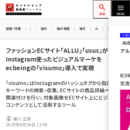
メ
ネットショップ担当者フォーラム
イ
検索
MENU
ン
コ
連載・特集
|
海外
海外情報
海外
AI
メタバース
お知
ン
A
テ
ファッションECサイト「ALLU」「usus」が
アル
ン
Instagram使ったビジュアルマーケを
ツ
amazon (2259)
ecbeingの「visumo」導入で実現
に
8/
yahoo (1908)
移
「visumo」はInstagramのハッシュタグから指定した
交流
動
楽天 (1877)
キーワードの検索・収集、ECサイトの商品詳細ページと
関連付けを行い、対象画像をECサイト上にビジュアル
ecbeing (1211)
コンテンツとして活用するツール
アスクル (1124)
瀧川 正実
base (1084)
2019年8月26日 11:00
ビィ・フォアード (784)