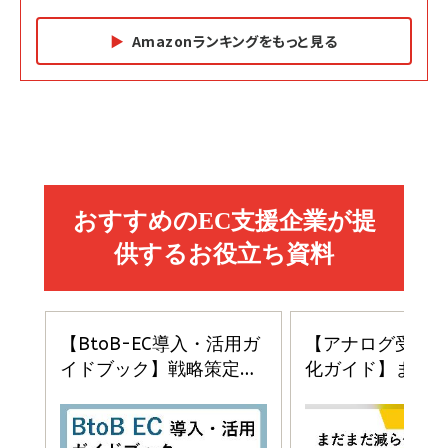
Amazonランキングをもっと見る
Amazon マーケティング・セールス全般関連書籍 の
Amazon ビジネス・経済関連書籍 の売れ筋ランキン
Amazon 経営戦略関連書籍 の売れ筋ランキング
売れ筋ランキング
グ
更新日時：2026/06/26 19:05
更新日時：2026/06/26 19:05
更新日時：2026/06/26 19:05
2億円を売り上げたプロが教える note×AI 最強の
anan(アンアン)2026/07/01号 No.2501[魅せる
ベインキャピタル 企業価値向上力の秘密
副業
カラダ2026／宮舘涼太]
￥2,640
￥1,870
￥880
イシューからはじめよ［改訂版］――知的生産の「シンプ
小さな会社は戦略が9割
anan(アンアン)2026/06/24号 No.2500増刊
ルな本質」
スペシャルエディション[王道エンタメの矜持／
￥1,980
BTS]
￥2,200
￥1,100
ドリルを売るには穴を売れ
経営メモ 16年の起業家人生で得た知見
anan(アンアン)2026/07/08号 No.2502[2026
￥1,815
￥2,750
年後半、あなたの恋と運命／山田涼介]
￥880
Brand Shift(ブランド・シフト): 「信頼」で選ばれ
影響力の武器［新版］：人を動かす七つの原理
る時代の成長戦略
￥3,190
ママ投資家が育休中に１億貯めた株式投資