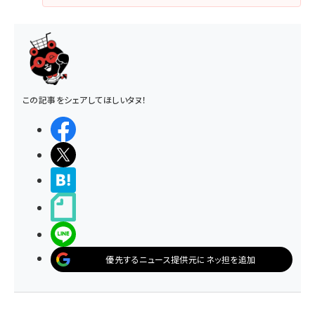
この記事をシェアしてほしいタヌ！
シェアする
ポストする
>ブクマする
noteで書く
LINEで送る
優先するニュース提供元にネッ担を追加