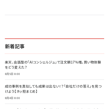
Amazon マーケティング・セールス全般関連書籍 の
Amazon ビジネス・経済関連書籍 の売れ筋ランキン
Amazon 経営戦略関連書籍 の売れ筋ランキング
売れ筋ランキング
グ
更新日時：2026/06/26 19:05
更新日時：2026/06/26 19:05
更新日時：2026/06/26 19:05
2億円を売り上げたプロが教える note×AI 最強の
anan(アンアン)2026/07/01号 No.2501[魅せる
ベインキャピタル 企業価値向上力の秘密
副業
カラダ2026／宮舘涼太]
￥2,640
￥1,870
￥880
イシューからはじめよ［改訂版］――知的生産の「シンプ
小さな会社は戦略が9割
anan(アンアン)2026/06/24号 No.2500増刊
ルな本質」
スペシャルエディション[王道エンタメの矜持／
￥1,980
新着記事
BTS]
￥2,200
￥1,100
ドリルを売るには穴を売れ
経営メモ 16年の起業家人生で得た知見
楽天、会話型の「AIコンシェルジュ」で注文額17％増。買い物体験
anan(アンアン)2026/07/08号 No.2502[2026
￥1,815
￥2,750
をどう変えた？
年後半、あなたの恋と運命／山田涼介]
￥880
8月5日 8:00
Brand Shift(ブランド・シフト): 「信頼」で選ばれ
影響力の武器［新版］：人を動かす七つの原理
る時代の成長戦略
￥3,190
ママ投資家が育休中に１億貯めた株式投資
成功事例を真似しても成果は出ない！？「自社だけの答え」を見つ
￥2,420
￥1,870
けよう【ネッ担まとめ】
フィードバック経営 「沈黙の組織」から「高め合う
8月4日 8:00
マーケティングの真実 P&G・グリコで学んだ失敗
組織」へ
と成長の法則
組織の成果を最大化する ルールのデザイン
￥3,080
￥2,200