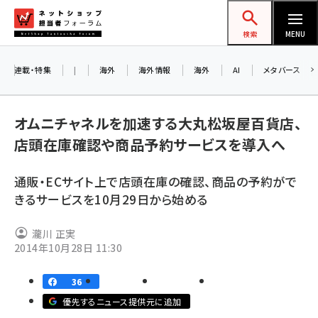
メ
ネットショップ担当者フォーラム
イ
検索
MENU
ン
コ
連載・特集
|
海外
海外情報
海外
AI
メタバース
ン
お知
A
テ
オムニチャネルを加速する大丸松坂屋百貨店、
ア
ン
店頭在庫確認や商品予約サービスを導入へ
ツ
amazon (2232)
に
通販・ECサイト上で店頭在庫の確認、商品の予約がで
8/
yahoo (1894)
移
きるサービスを10月29日から始める
交
動
楽天 (1863)
瀧川 正実
ecbeing (1203)
2014年10月28日 11:30
アスクル (1112)
36
base (1068)
優先するニュース提供元に追加
ビィ・フォアード (768)