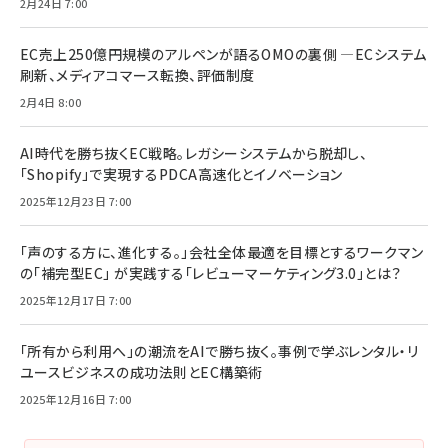
2月24日 7:00
EC売上250億円規模のアルペンが語るOMOの裏側 ―ECシステム
刷新、メディアコマース転換、評価制度
2月4日 8:00
AI時代を勝ち抜くEC戦略。レガシーシステムから脱却し、
「Shopify」で実現するPDCA高速化とイノベーション
2025年12月23日 7:00
「声のする方に、進化する。」会社全体最適を目標とするワークマン
の「補完型EC」 が実践する「レビューマーケティング3.0」とは？
2025年12月17日 7:00
「所有から利用へ」の潮流をAIで勝ち抜く。事例で学ぶレンタル・リ
ユースビジネスの成功法則とEC構築術
2025年12月16日 7:00