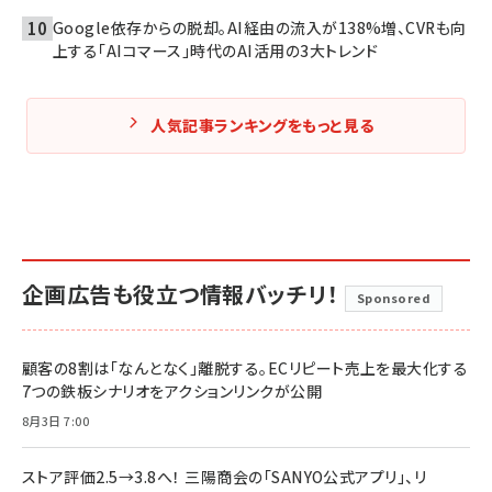
Google依存からの脱却。AI経由の流入が138%増、CVRも向
上する「AIコマース」時代のAI活用の3大トレンド
人気記事ランキングをもっと見る
企画広告も役立つ情報バッチリ！
Sponsored
顧客の8割は「なんとなく」離脱する。ECリピート売上を最大化する
7つの鉄板シナリオをアクションリンクが公開
8月3日 7:00
ストア評価2.5→3.8へ！ 三陽商会の「SANYO公式アプリ」、リ