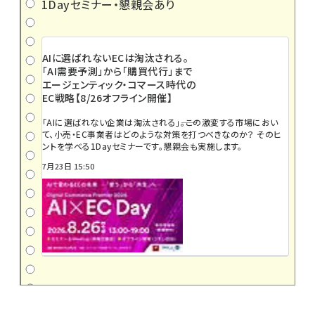
1Dayセミナー・懇親会あり
AIに選ばれないECは淘汰される。
「AI需要予測」から「購買代行」まで
エージェンティック・コマース時代の
EC戦略【8/26オフライン開催】
「AIに選ばれない企業は淘汰される」――。この激変する市場におい
て、小売・EC事業者はどのような対策を打つべきなのか？ そのヒ
ントを学べる1Dayセミナーです。懇親会も実施します。
7月23日 15:50