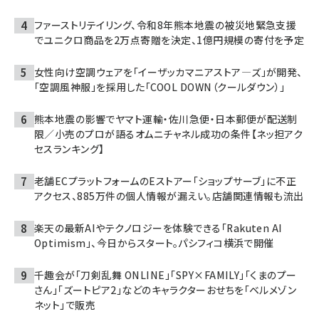
ファーストリテイリング、令和8年熊本地震の被災地緊急支援
でユニクロ商品を2万点寄贈を決定、1億円規模の寄付を予定
女性向け空調ウェアを「イーザッカマニアストア―ズ」が開発、
「空調風神服」を採用した「COOL DOWN（クールダウン）」
熊本地震の影響でヤマト運輸・佐川急便・日本郵便が配送制
限／小売のプロが語るオムニチャネル成功の条件【ネッ担アク
セスランキング】
老舗ECプラットフォームのEストアー「ショップサーブ」に不正
アクセス、885万件の個人情報が漏えい。店舗関連情報も流出
楽天の最新AIやテクノロジーを体験できる「Rakuten AI
Optimism」、今日からスタート。パシフィコ横浜で開催
千趣会が「刀剣乱舞 ONLINE」「SPY×FAMILY」「くまのプー
さん」「ズートピア2」などのキャラクターおせちを「ベルメゾン
ネット」で販売