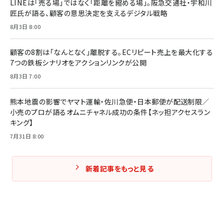
LINEは「売る場」ではなく「距離を縮める場」。阪急交通社・宇和川
￥1,980
匠氏が語る、顧客の意思決定を支えるデジタル戦略
8月3日 8:00
Amazonランキングをもっと見る
Amazonランキングをもっと見る
Amazonランキングをもっと見る
顧客の8割は「なんとなく」離脱する。ECリピート売上を最大化する
7つの鉄板シナリオをアクションリンクが公開
8月3日 7:00
熊本地震の影響でヤマト運輸・佐川急便・日本郵便が配送制限／
小売のプロが語るオムニチャネル成功の条件【ネッ担アクセスラン
キング】
7月31日 8:00
新着記事をもっと見る