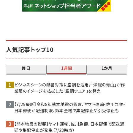
人気記事トップ10
昨日
1週間
1か月
ビジネスシーンの酷暑対策に空調を活用――。「洋服の青山」が作
業服のイメージを払拭した「空調ウエア」を発売
【7/29最新】令和8年熊本地震の影響、ヤマト運輸・佐川急便・
日本郵便が配送制限、熊本全域で集配停止や引受停止も
【熊本地震の影響】ヤマト運輸、佐川急便、日本郵便で配送遅
延や集配停止が発生（7/28時点）