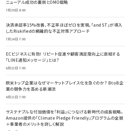
ニューアル成功の裏側とOMO戦略
7月29日 8:00
決済承認率15%改善、不正率ほぼゼロを実現。「and ST」が導入
したRiskifiedの網羅的な不正対策アプローチ
7月14日 7:00
ECビジネスに有効！ リピート促進や顧客満足度向上に直結する
「LINE通知メッセージ」とは？
6月22日 7:00
欧米トップ企業はなぜマーケットプレイス化を急ぐのか？ BtoB企
業の競争力を高める新潮流
4月21日 7:00
サステナブルな付加価値を「利益」につなげる新時代の成長戦略。
Amazon提供の「Climate Pledge Friendly」プログラムの全貌
＋事業者のメリットを詳しく解説