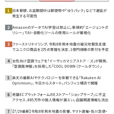
日本郵便、お盆期間中は郵便物や「ゆうパック」などで遅延が
発生する可能性
AmazonのデータでAI学習は禁止に。新規約「エージェントポ
リシー」でAI・自動化ツールの使用ルールが厳格化
ファーストリテイリング、令和8年熊本地震の被災地緊急支援
でユニクロ商品を2万点寄贈を決定、1億円規模の寄付を予定
女性向け空調ウェアを「イーザッカマニアストア―ズ」が開発、
「空調風神服」を採用した「COOL DOWN（クールダウン）」
楽天の最新AIやテクノロジーを体験できる「Rakuten AI
Optimism」、今日からスタート。パシフィコ横浜で開催
老舗ECプラットフォームのEストアー「ショップサーブ」に不正
アクセス、885万件の個人情報が漏えい。店舗関連情報も流出
【7/29最新】令和8年熊本地震の影響、ヤマト運輸・佐川急便・