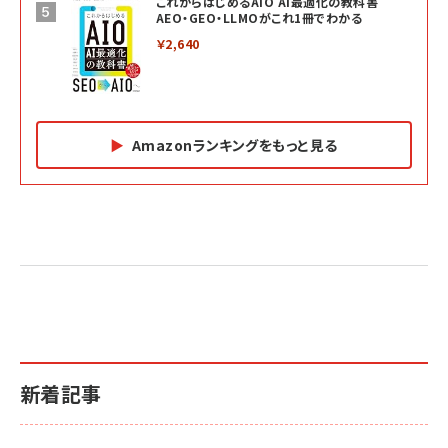
これからはじめるAIO AI最適化の教科書
AEO・GEO・LLMOがこれ1冊でわかる
￥2,640
Amazonランキングをもっと見る
Amazon マーケティング・セールス全般関連書籍 の
Amazon ビジネス・経済関連書籍 の売れ筋ランキン
Amazon 経営戦略関連書籍 の売れ筋ランキング
売れ筋ランキング
グ
更新日時：2026/06/26 19:05
更新日時：2026/06/26 19:05
更新日時：2026/06/26 19:05
2億円を売り上げたプロが教える note×AI 最強の
anan(アンアン)2026/07/01号 No.2501[魅せる
ベインキャピタル 企業価値向上力の秘密
副業
カラダ2026／宮舘涼太]
￥2,640
￥1,870
￥880
イシューからはじめよ［改訂版］――知的生産の「シンプ
小さな会社は戦略が9割
anan(アンアン)2026/06/24号 No.2500増刊
ルな本質」
スペシャルエディション[王道エンタメの矜持／
￥1,980
新着記事
BTS]
￥2,200
￥1,100
ドリルを売るには穴を売れ
経営メモ 16年の起業家人生で得た知見