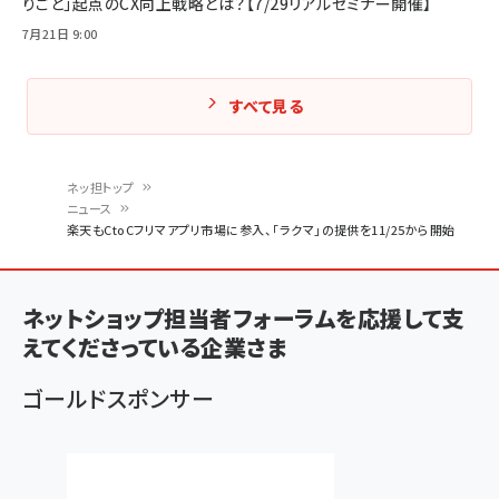
りごと」起点のCX向上戦略とは？【7/29リアルセミナー開催】
7月21日 9:00
すべて見る
ネッ担トップ
ニュース
パ
楽天もCtoCフリマアプリ市場に参入、「ラクマ」の提供を11/25から開始
ン
く
ネットショップ担当者フォーラムを応援して支
ず
えてくださっている企業さま
ゴールドスポンサー