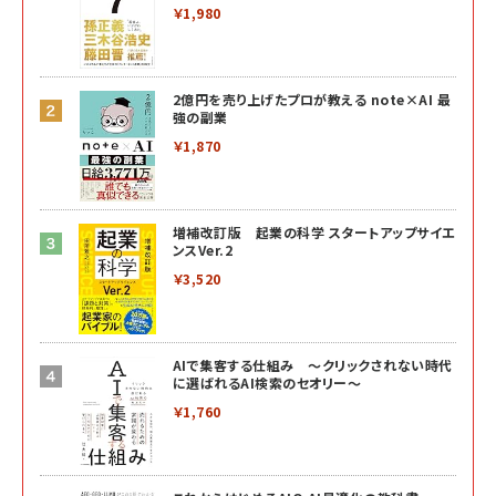
￥1,980
2億円を売り上げたプロが教える note×AI 最
強の副業
￥1,870
増補改訂版 起業の科学 スタートアップサイエ
ンスVer.2
￥3,520
AIで集客する仕組み ～クリックされない時代
に選ばれるAI検索のセオリー～
￥1,760