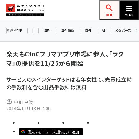
メ
ネットショップ担当者フォーラム
イ
検索
MENU
ン
コ
連載・特集
|
海外
海外情報
海外
AI
メタバース
お知
ン
AI
テ
楽天もCtoCフリマアプリ市場に参入、「ラク
アル
ン
マ」の提供を11/25から開始
ツ
amazon (2259)
に
サービスのメインターゲットは若年女性で、売買成立時
8/
yahoo (1908)
移
の手数料を含む出品手数料は無料
交流
動
楽天 (1874)
中川 昌俊
ecbeing (1211)
2014年11月18日 7:00
アスクル (1122)
base (1083)
優先するニュース提供元に追加
ビィ・フォアード (778)