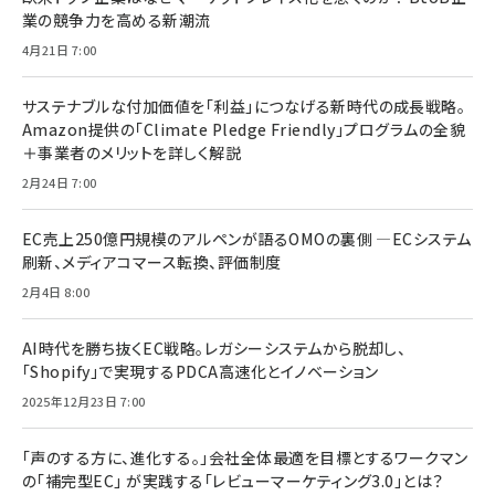
業の競争力を高める新潮流
4月21日 7:00
サステナブルな付加価値を「利益」につなげる新時代の成長戦略。
Amazon提供の「Climate Pledge Friendly」プログラムの全貌
＋事業者のメリットを詳しく解説
2月24日 7:00
EC売上250億円規模のアルペンが語るOMOの裏側 ―ECシステム
刷新、メディアコマース転換、評価制度
2月4日 8:00
AI時代を勝ち抜くEC戦略。レガシーシステムから脱却し、
「Shopify」で実現するPDCA高速化とイノベーション
2025年12月23日 7:00
「声のする方に、進化する。」会社全体最適を目標とするワークマン
の「補完型EC」 が実践する「レビューマーケティング3.0」とは？