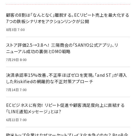
顧客の8割は「なんとなく」離脱する。ECリピート売上を最大化する
7つの鉄板シナリオをアクションリンクが公開
8月3日 7:00
ストア評価2.5→3.8へ！ 三陽商会の「SANYO公式アプリ」、リ
ニューアル成功の裏側とOMO戦略
7月29日 8:00
決済承認率15%改善、不正率ほぼゼロを実現。「and ST」が導入
したRiskifiedの網羅的な不正対策アプローチ
7月14日 7:00
ECビジネスに有効！ リピート促進や顧客満足度向上に直結する
「LINE通知メッセージ」とは？
6月22日 7:00
欧米トップ企業はなぜマーケットプレイス化を急ぐのか？ BtoB企