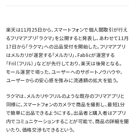
revico (744)
楽天は11月25
日から、スマートフォンで個人間取引が行え
るフリマアプリ「ラクマ」を公開すると発表し、あわせて11月
17日から「ラクマ」への出品受付を開始した。
フリマアプリ
はメルカリが運営する「メルカリ」、Fablicが運営する
参加
「Fril（フリル）」などが先行しており、楽天は後発となる。
モール運営で培った、ユーザーへのサポートノウハウや、
ユーザーからの安心感を強みに流通額の拡大を狙う。
ラクマは、メルカリやフリルのような既存のフリマアプリと
同様に、スマートフォンのカメラで商品を撮影し、最短1分
で簡単に出品できるようにする。出品者と購入者はアプリ
内でコミュニケーションすることが可能で、商品の詳細を聞
いたり、価格交渉もできるという。