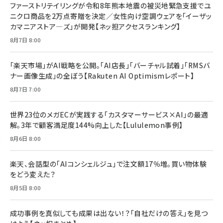
ファーストリテイリングが令和8年熊本地震の被災地緊急支援でユ
anan(アンアン)2026/07/08号 No.2502[2026
￥1,815
￥2,750
ニクロ商品を2万点寄贈を決定／女性向け空調ウェアを「イーザッ
年後半、あなたの恋と運命／山田涼介]
カマニアストア―ズ」が開発【ネッ担アクセスランキング】
￥880
Brand Shift(ブランド・シフト): 「信頼」で選ばれ
影響力の武器［新版］：人を動かす七つの原理
8月7日 8:00
る時代の成長戦略
￥3,190
ママ投資家が育休中に１億貯めた株式投資
￥2,420
￥1,870
「楽天市場」がAI戦略を公開。「AI店長」「バーチャル試着」「RMSバ
ナー画像生成」の全ぼう【Rakuten AI Optimismレポート】
フィードバック経営 「沈黙の組織」から「高め合う
マーケティングの真実 P&G・グリコで学んだ失敗
組織」へ
と成長の法則
8月7日 7:00
組織の成果を最大化する ルールのデザイン
￥3,080
￥2,200
￥1,980
世界23位のメガECが実践する「カスタマーサービス×AI」の最適
解。3年で顧客満足度144%向上した【Lululemon事例】
Amazonランキングをもっと見る
Amazonランキングをもっと見る
8月6日 8:00
Amazonランキングをもっと見る
楽天、会話型の「AIコンシェルジュ」で注文額17％増。買い物体験
をどう変えた？
8月5日 8:00
成功事例を真似しても成果は出ない！？「自社だけの答え」を見つ