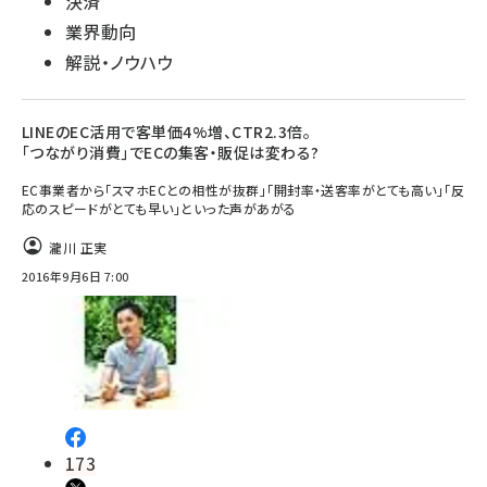
決済
業界動向
解説・ノウハウ
LINEのEC活用で客単価4%増、CTR2.3倍。
｢つながり消費｣でECの集客・販促は変わる?
EC事業者から「スマホECとの相性が抜群」「開封率・送客率がとても高い」「反
応のスピードがとても早い」といった声があがる
瀧川 正実
2016年9月6日 7:00
173