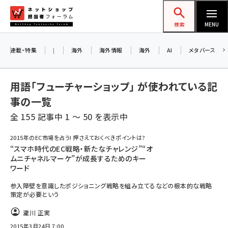
メ
ネットショップ担当者フォーラム
イ
検索
MENU
ン
お知らせ
コ
連載・特集
|
海外
海外情報
海外
AI
メタバース
AIが買い物を代行する時代に打つべき「次の
ン
一手」とは？ アルペン、オイシックス、元UA責
テ
用語「フューチャーショップ」 が使われている記
任者が登壇のリアルECセミナー（8/26＠東
ン
京）【交流会も実施】
事の一覧
ツ
amazon (2247)
全 155 記事中 1 ～ 50 を表示中
に
8/26（水）、東京・四谷で開催。登壇者・聴講
yahoo (1901)
移
2015年のEC市場を占う! 押さえておくべきポイントは?
者と交流できる交流会も実施します。すべて
動
“スマホ時代のEC戦略・新たなチャレンジ”“オ
楽天 (1871)
の講演を無料で聴講できます！
ムニチャネルマーケ”が成長するためのキー
ワード
ecbeing (1207)
参入障壁を意識したポジショニング戦略を組み立てるなどの根本的な戦略
アスクル (1119)
策定が必要という
base (1075)
瀧川 正実
2015年3月24日 7:00
ビィ・フォアード (773)