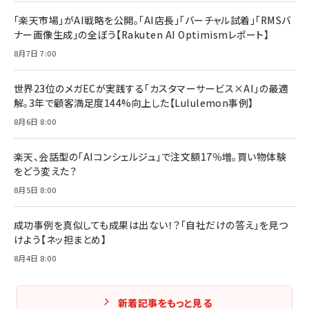
「楽天市場」がAI戦略を公開。「AI店長」「バーチャル試着」「RMSバ
ナー画像生成」の全ぼう【Rakuten AI Optimismレポート】
8月7日 7:00
世界23位のメガECが実践する「カスタマーサービス×AI」の最適
解。3年で顧客満足度144%向上した【Lululemon事例】
8月6日 8:00
楽天、会話型の「AIコンシェルジュ」で注文額17％増。買い物体験
をどう変えた？
8月5日 8:00
成功事例を真似しても成果は出ない！？「自社だけの答え」を見つ
けよう【ネッ担まとめ】
8月4日 8:00
新着記事をもっと見る