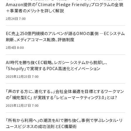
Amazon提供の「Climate Pledge Friendly」プログラムの全貌
＋事業者のメリットを詳しく解説
2月24日 7:00
EC売上250億円規模のアルペンが語るOMOの裏側 ―ECシステム
刷新、メディアコマース転換、評価制度
2月4日 8:00
AI時代を勝ち抜くEC戦略。レガシーシステムから脱却し、
「Shopify」で実現するPDCA高速化とイノベーション
2025年12月23日 7:00
「声のする方に、進化する。」会社全体最適を目標とするワークマン
の「補完型EC」 が実践する「レビューマーケティング3.0」とは？
2025年12月17日 7:00
「所有から利用へ」の潮流をAIで勝ち抜く。事例で学ぶレンタル・リ
ユースビジネスの成功法則とEC構築術