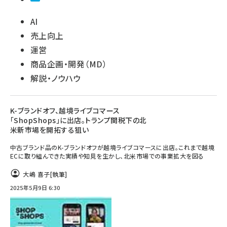
AI
売上向上
運営
商品企画・開発（MD）
解説・ノウハウ
K-ブランドオフ、越境ライブコマース
「ShopShops」に出店。トランプ関税下の北
米新市場を開拓する狙い
中古ブランド品のK-ブランドオフが越境ライブコマースに出店。これまで越境
ECに取り組んできた実績や知見を生かし、北米市場での事業拡大を図る
大嶋 喜子
[執筆]
2025年5月9日 6:30