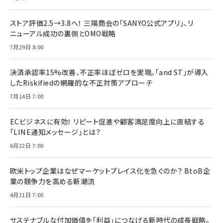
ストア評価2.5→3.8へ！ 三陽商会の「SANYO公式アプリ」、リ
ニューアル成功の裏側とOMO戦略
7月29日 8:00
決済承認率15%改善、不正率ほぼゼロを実現。「and ST」が導入
したRiskifiedの網羅的な不正対策アプローチ
7月14日 7:00
ECビジネスに有効！ リピート促進や顧客満足度向上に直結する
「LINE通知メッセージ」とは？
6月22日 7:00
欧米トップ企業はなぜマーケットプレイス化を急ぐのか？ BtoB企
業の競争力を高める新潮流
4月21日 7:00
サステナブルな付加価値を「利益」につなげる新時代の成長戦略。