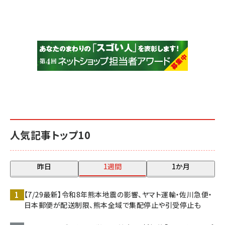
人気記事トップ10
昨日
1週間
1か月
【7/29最新】令和8年熊本地震の影響、ヤマト運輸・佐川急便・
日本郵便が配送制限、熊本全域で集配停止や引受停止も