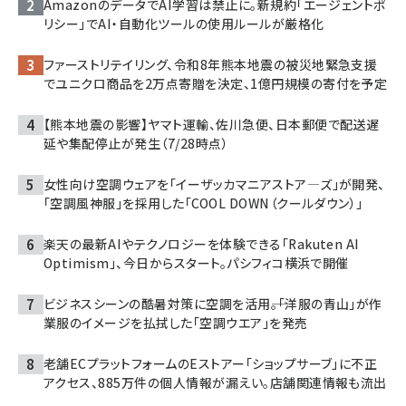
AmazonのデータでAI学習は禁止に。新規約「エージェントポ
リシー」でAI・自動化ツールの使用ルールが厳格化
ファーストリテイリング、令和8年熊本地震の被災地緊急支援
でユニクロ商品を2万点寄贈を決定、1億円規模の寄付を予定
【熊本地震の影響】ヤマト運輸、佐川急便、日本郵便で配送遅
延や集配停止が発生（7/28時点）
女性向け空調ウェアを「イーザッカマニアストア―ズ」が開発、
「空調風神服」を採用した「COOL DOWN（クールダウン）」
楽天の最新AIやテクノロジーを体験できる「Rakuten AI
Optimism」、今日からスタート。パシフィコ横浜で開催
ビジネスシーンの酷暑対策に空調を活用――。「洋服の青山」が作
業服のイメージを払拭した「空調ウエア」を発売
老舗ECプラットフォームのEストアー「ショップサーブ」に不正
アクセス、885万件の個人情報が漏えい。店舗関連情報も流出