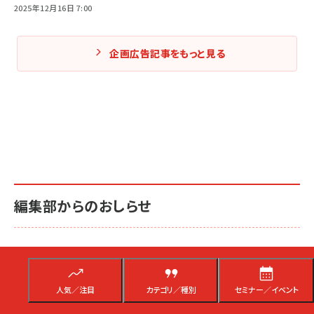
2025年12月16日 7:00
企画広告記事をもっと見る
編集部からのおしらせ
ネッ担 編集後記2026年6月
7月31日 15:00
人気／注目
カテゴリ／種別
セミナー／イベント
エージェンティックコマースへの備え、売上拡大と効率化を実現す