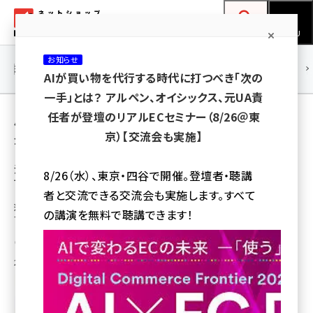
メ
ネットショップ担当者フォーラム
イ
検索
MENU
ン
お知らせ
コ
連載・特集
|
海外
海外情報
海外
AI
メタバース
AIが買い物を代行する時代に打つべき「次の
ン
一手」とは？ アルペン、オイシックス、元UA責
テ
用語「中古」 が使われている記事の一覧
任者が登壇のリアルECセミナー（8/26＠東
ン
京）【交流会も実施】
全 18 記事中 1 ～ 18 を表示中
ツ
amazon (2253)
に
法人、個人事業主も出品できる中古家電専門
8/26（水）、東京・四谷で開催。登壇者・聴講
マーケットプレイス「トロック」とは？
yahoo (1905)
移
者と交流できる交流会も実施します。すべて
動
落札後の顧客対応不要、商品撮影＆文章作成はお任せなど、ちょいとが運営
楽天 (1873)
の講演を無料で聴講できます！
する中古家電専門のマーケットプレイスならではの仕組みを解説
ecbeing (1210)
高野 真維
アスクル (1122)
2023年1月10日 7:30
base (1079)
ビィ・フォアード (776)