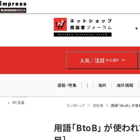
メ
イ
EC担当者
ネットショッ
ン
Web担当者
コ
製品導入
ン
企業IT
ソフト開発
テ
IoT・AI
人気／注目
から探す
ン
DCクラウド
研究・調査
ツ
エネルギー
に
連載・特集
|
海外
海外情報
ドローン
移
教育講座
EC支援
動
ネッ担トップ
用語集
用語「BtoB」 
パ
用語「BtoB」 が使
ン