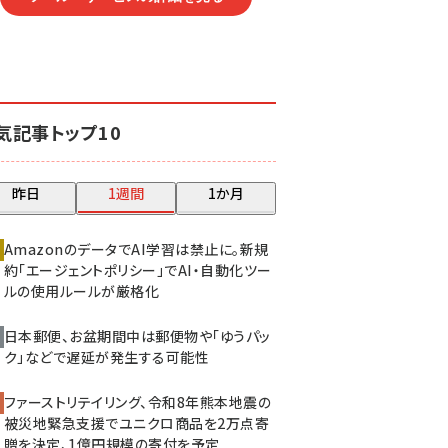
気記事トップ10
昨日
1週間
1か月
AmazonのデータでAI学習は禁止に。新規
約「エージェントポリシー」でAI・自動化ツー
ルの使用ルールが厳格化
日本郵便、お盆期間中は郵便物や「ゆうパッ
ク」などで遅延が発生する可能性
ファーストリテイリング、令和8年熊本地震の
被災地緊急支援でユニクロ商品を2万点寄
贈を決定、1億円規模の寄付を予定