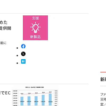
とめた
を提供開
可能に
新
円でEC
フ
災
定