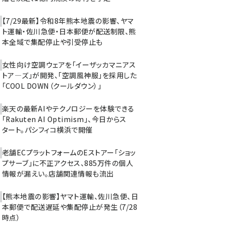
【7/29最新】令和8年熊本地震の影響、ヤマ
ト運輸・佐川急便・日本郵便が配送制限、熊
本全域で集配停止や引受停止も
女性向け空調ウェアを「イーザッカマニアス
トア―ズ」が開発、「空調風神服」を採用した
「COOL DOWN（クールダウン）」
楽天の最新AIやテクノロジーを体験できる
「Rakuten AI Optimism」、今日からス
タート。パシフィコ横浜で開催
老舗ECプラットフォームのEストアー「ショッ
プサーブ」に不正アクセス、885万件の個人
情報が漏えい。店舗関連情報も流出
【熊本地震の影響】ヤマト運輸、佐川急便、日
本郵便で配送遅延や集配停止が発生（7/28
時点）