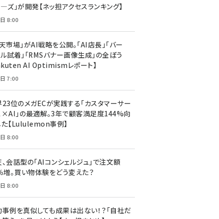
ア―ズ」が開発【ネッ担アクセスランキング】
日 8:00
天市場」がAI戦略を公開。「AI店長」「バー
ャル試着」「RMSバナー画像生成」の全ぼう
akuten AI Optimismレポート】
日 7:00
界23位のメガECが実践する「カスタマーサー
ス×AI」の最適解。3年で顧客満足度144%向
た【Lululemon事例】
日 8:00
天、会話型の「AIコンシェルジュ」で注文額
7％増。買い物体験をどう変えた？
日 8:00
功事例を真似しても成果は出ない！？「自社だ