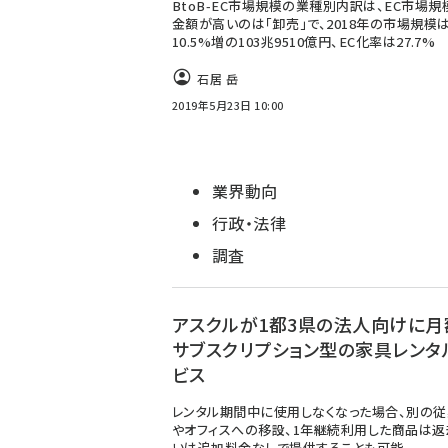
BtoB-EC市場規模の業種別内訳は、EC市場規
金額が高いのは「卸売」で、2018年の市場規模
10.5%増の103兆9510億円、EC化率は27.7%
石居 岳
2019年5月23日 10:00
業界動向
行政・法律
調査
アスクルが1都3県の法人向けに月
サブスクリプション型の家具レンタ
ビス
レンタル期間中に使用しなくなった場合、別の
やオフィスへの移設、1年継続利用した商品は返
いは追加料金なしで提供することも可能