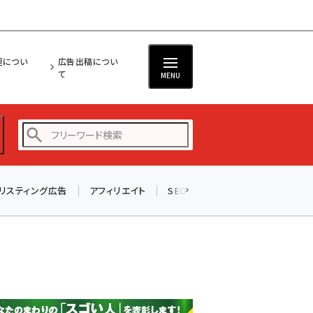
担につい
広告出稿につい
て
MENU
リスティング広告
アフィリエイト
SEO
メール
ソーシャル
amazon (2255)
yahoo (1906)
楽天 (1874)
ecbeing (1210)
アスクル (1122)