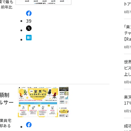
模で最も
ト
は前年比
8月7
39
「楽
チ
【R
8月7
世
ビ
上し
8月6
額制
楽
ルサー
1
8月5
従業員宅
却ある
成