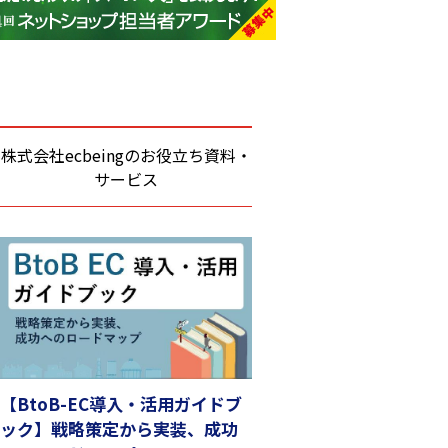
base (1081)
ビィ・フォアード (776)
revico (744)