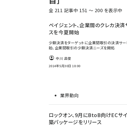
目］
く
全 211 記事中 151 ～ 200 を表示中
ず
ペイジェント、企業間のクレカ決済
スを今夏開始
少額決済をターゲットに企業間取引の決済サー
始、企業間取引の少額決済ニーズを開拓
中川 昌俊
2014年5月30日 10:00
業界動向
ロックオン、9月にBtoB向けECサ
築パッケージをリリース