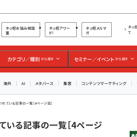
プ担当者フォーラム
ネッ
ネッ担お悩み相談
ネッ担アワー
ネッ担メルマ
て
室
ド！
ガ
お知らせ
AIが買い物を代行する時代に打つべき「次の一手」とは？
アルペン、オイシックス、元UA責任者が登壇のリアルECセ
カテゴリ／種別
セミナー／イベント
から探す
から探す
ミナー（8/26＠東京）【交流会も実施】
海外
AI
メタバース
集客
コンテンツマーケティング
8/26（水）、東京・四谷で開催。登壇者・聴講者と交流できる
交流会も実施します。すべての講演を無料で聴講できます！
が使われている記事の一覧［4ページ目］
われている記事の一覧［4ページ