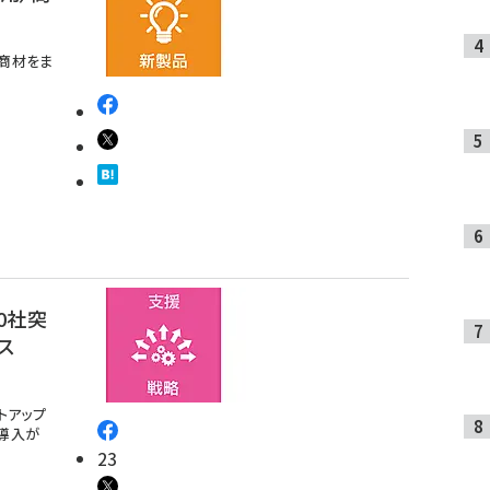
B商材をま
0社突
ス
トアップ
導入が
23