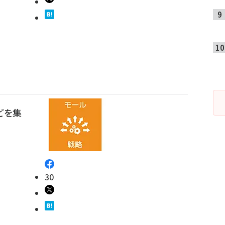
どを集
30