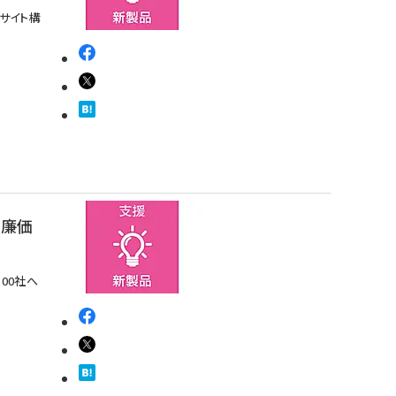
Cサイト構
の廉価
00社へ