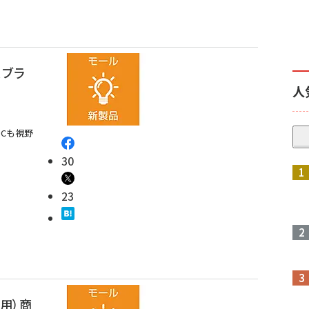
、ブラ
人
Cも視野
30
23
務用）商