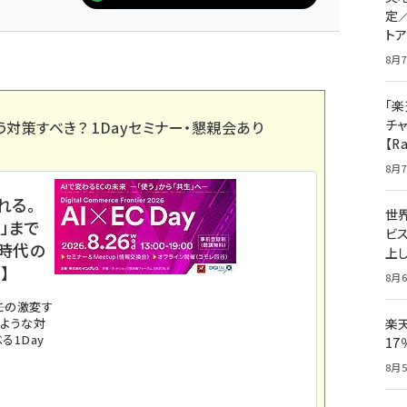
定
ト
8月7
「楽
チ
う対策すべき？ 1Dayセミナー・懇親会あり
【R
8月7
れる。
世
」まで
ビ
ス時代の
上し
】
8月6
。この激変す
のような対
楽
る1Day
1
8月5