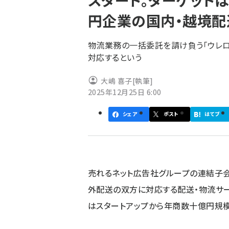
スタート。ターゲット
く
円企業の国内・越境配
ず
物流業務の一括委託を請け負う「ウレ
対応するという
大嶋 喜子
[執筆]
2025年12月25日 6:00
シェア
ポスト
はてブ
売れるネット広告社グループの連結子会
外配送の双方に対応する配送・物流サー
はスタートアップから年商数十億円規模