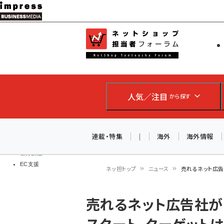
メ
イ
EC担当者
ネットショッ
ン
Web担当者
コ
製品導入
ン
企業IT
ソフト開発
テ
IoT・AI
人気／注目
から探す
ン
DCクラウド
研究・調査
ツ
エネルギー
に
連載・特集
|
海外
海外情報
ドローン
移
教育講座
EC支援
動
ネッ担トップ
ニュース
売れるネット広告
パ
売れるネット広告社が
ン