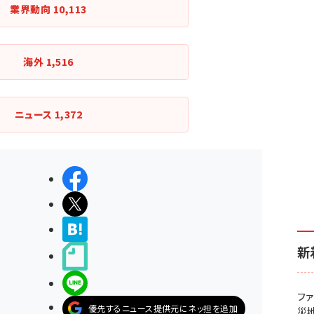
業界動向
10,113
海外
1,516
ニュース
1,372
シェアする
ポストする
>ブクマする
新
noteで書く
LINEで送る
フ
優先するニュース提供元にネッ担を追加
災