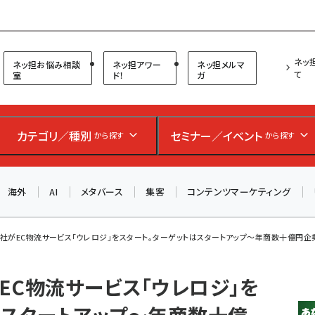
プ担当者フォーラム
ネッ
ネッ担お悩み相談
ネッ担アワー
ネッ担メルマ
て
室
ド！
ガ
お知らせ
AIが買い物を代行する時代に打つべき「次の一手」とは？
カテゴリ／種別
セミナー／イベント
から探す
から探す
アルペン、オイシックス、元UA責任者が登壇のリアルECセ
ミナー（8/26＠東京）【交流会も実施】
海外
AI
メタバース
集客
コンテンツマーケティング
8/26（水）、東京・四谷で開催。登壇者・聴講者と交流できる
交流会も実施します。すべての講演を無料で聴講できます！
社がEC物流サービス「ウレロジ」をスタート。ターゲットはスタートアップ～年商数十億円企
EC物流サービス「ウレロジ」を