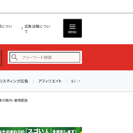
担につい
広告出稿につい
て
MENU
リスティング広告
アフィリエイト
SEO
メール
ソーシャル
amazon (2255)
yahoo (1906)
業の国内・越境配送
楽天 (1874)
ecbeing (1210)
アスクル (1122)