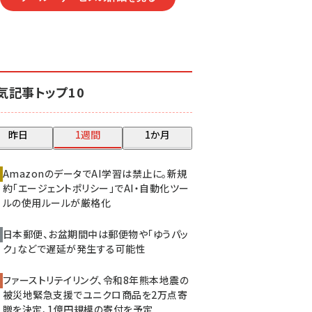
気記事トップ10
昨日
1週間
1か月
AmazonのデータでAI学習は禁止に。新規
約「エージェントポリシー」でAI・自動化ツー
ルの使用ルールが厳格化
日本郵便、お盆期間中は郵便物や「ゆうパッ
ク」などで遅延が発生する可能性
ファーストリテイリング、令和8年熊本地震の
被災地緊急支援でユニクロ商品を2万点寄
贈を決定、1億円規模の寄付を予定