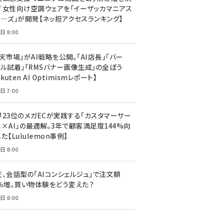
／女性向け空調ウェアを「イーザッカマニアス
ア―ズ」が開発【ネッ担アクセスランキング】
日 8:00
天市場」がAI戦略を公開。「AI店長」「バー
ャル試着」「RMSバナー画像生成」の全ぼう
akuten AI Optimismレポート】
日 7:00
界23位のメガECが実践する「カスタマーサー
ス×AI」の最適解。3年で顧客満足度144%向
た【Lululemon事例】
日 8:00
天、会話型の「AIコンシェルジュ」で注文額
7％増。買い物体験をどう変えた？
日 8:00