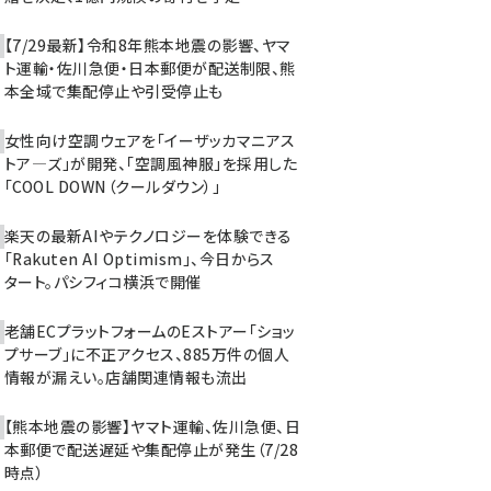
【7/29最新】令和8年熊本地震の影響、ヤマ
ト運輸・佐川急便・日本郵便が配送制限、熊
本全域で集配停止や引受停止も
女性向け空調ウェアを「イーザッカマニアス
トア―ズ」が開発、「空調風神服」を採用した
「COOL DOWN（クールダウン）」
楽天の最新AIやテクノロジーを体験できる
「Rakuten AI Optimism」、今日からス
タート。パシフィコ横浜で開催
老舗ECプラットフォームのEストアー「ショッ
プサーブ」に不正アクセス、885万件の個人
情報が漏えい。店舗関連情報も流出
【熊本地震の影響】ヤマト運輸、佐川急便、日
本郵便で配送遅延や集配停止が発生（7/28
時点）