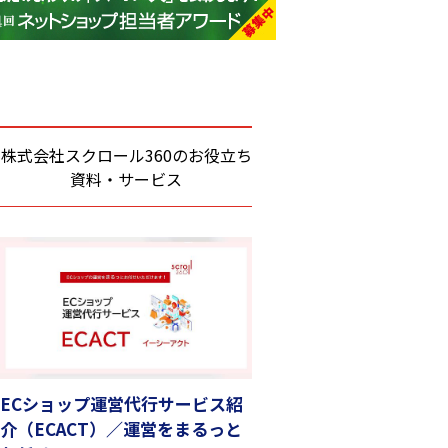
base (1081)
ビィ・フォアード (776)
revico (744)