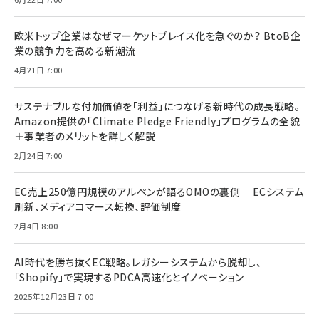
欧米トップ企業はなぜマーケットプレイス化を急ぐのか？ BtoB企
業の競争力を高める新潮流
4月21日 7:00
サステナブルな付加価値を「利益」につなげる新時代の成長戦略。
Amazon提供の「Climate Pledge Friendly」プログラムの全貌
＋事業者のメリットを詳しく解説
2月24日 7:00
EC売上250億円規模のアルペンが語るOMOの裏側 ―ECシステム
刷新、メディアコマース転換、評価制度
2月4日 8:00
AI時代を勝ち抜くEC戦略。レガシーシステムから脱却し、
「Shopify」で実現するPDCA高速化とイノベーション
2025年12月23日 7:00