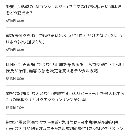
ドリルを売るには穴を売れ
経営メモ 16年の起業家人生で得た知見
楽天、会話型の「AIコンシェルジュ」で注文額17％増。買い物体験
anan(アンアン)2026/07/08号 No.2502[2026
￥1,815
￥2,750
をどう変えた？
年後半、あなたの恋と運命／山田涼介]
￥880
8月5日 8:00
Brand Shift(ブランド・シフト): 「信頼」で選ばれ
影響力の武器［新版］：人を動かす七つの原理
る時代の成長戦略
￥3,190
ママ投資家が育休中に１億貯めた株式投資
成功事例を真似しても成果は出ない！？「自社だけの答え」を見つ
￥2,420
￥1,870
けよう【ネッ担まとめ】
フィードバック経営 「沈黙の組織」から「高め合う
8月4日 8:00
マーケティングの真実 P&G・グリコで学んだ失敗
組織」へ
と成長の法則
組織の成果を最大化する ルールのデザイン
￥3,080
￥2,200
LINEは「売る場」ではなく「距離を縮める場」。阪急交通社・宇和川
￥1,980
匠氏が語る、顧客の意思決定を支えるデジタル戦略
8月3日 8:00
Amazonランキングをもっと見る
Amazonランキングをもっと見る
Amazonランキングをもっと見る
顧客の8割は「なんとなく」離脱する。ECリピート売上を最大化する
7つの鉄板シナリオをアクションリンクが公開
8月3日 7:00
熊本地震の影響でヤマト運輸・佐川急便・日本郵便が配送制限／
小売のプロが語るオムニチャネル成功の条件【ネッ担アクセスラン