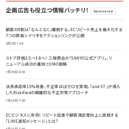
企画広告も役立つ情報バッチリ！
Sponsored
顧客の8割は「なんとなく」離脱する。ECリピート売上を最大化する
7つの鉄板シナリオをアクションリンクが公開
8月3日 7:00
ストア評価2.5→3.8へ！ 三陽商会の「SANYO公式アプリ」、リ
ニューアル成功の裏側とOMO戦略
7月29日 8:00
決済承認率15%改善、不正率ほぼゼロを実現。「and ST」が導入
したRiskifiedの網羅的な不正対策アプローチ
7月14日 7:00
ECビジネスに有効！ リピート促進や顧客満足度向上に直結する
「LINE通知メッセージ」とは？
6月22日 7:00