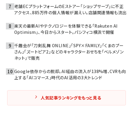
老舗ECプラットフォームのEストアー「ショップサーブ」に不正
アクセス、885万件の個人情報が漏えい。店舗関連情報も流出
楽天の最新AIやテクノロジーを体験できる「Rakuten AI
Optimism」、今日からスタート。パシフィコ横浜で開催
千趣会が「刀剣乱舞 ONLINE」「SPY×FAMILY」「くまのプー
さん」「ズートピア2」などのキャラクターおせちを「ベルメゾン
ネット」で販売
Google依存からの脱却。AI経由の流入が138%増、CVRも向
上する「AIコマース」時代のAI活用の3大トレンド
人気記事ランキングをもっと見る