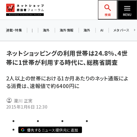
メ
ネットショップ担当者フォーラム
イ
検索
MENU
ン
コ
連載・特集
|
海外
海外情報
海外
AI
メタバース
ン
お
テ
ネットショッピングの利用世帯は24.8%、4世
ン
ア
帯に1世帯が利用する時代に、総務省調査
ツ
amazon (2232)
に
2人以上の世帯における1か月あたりのネット通販によ
yahoo (1894)
移
8
る消費は、速報値で約6400円に
交
動
楽天 (1863)
瀧川 正実
ecbeing (1203)
2015年1月6日 12:30
アスクル (1112)
base (1068)
優先するニュース提供元に追加
ビィ・フォアード (768)