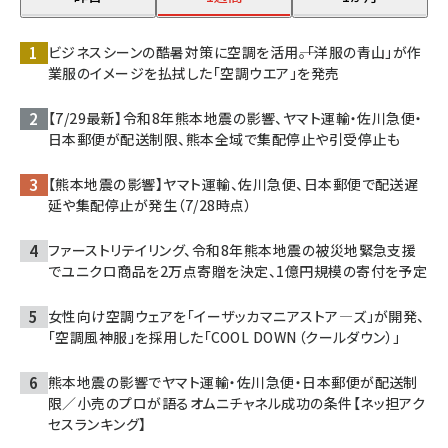
ビジネスシーンの酷暑対策に空調を活用――。「洋服の青山」が作
業服のイメージを払拭した「空調ウエア」を発売
【7/29最新】令和8年熊本地震の影響、ヤマト運輸・佐川急便・
日本郵便が配送制限、熊本全域で集配停止や引受停止も
【熊本地震の影響】ヤマト運輸、佐川急便、日本郵便で配送遅
延や集配停止が発生（7/28時点）
ファーストリテイリング、令和8年熊本地震の被災地緊急支援
でユニクロ商品を2万点寄贈を決定、1億円規模の寄付を予定
女性向け空調ウェアを「イーザッカマニアストア―ズ」が開発、
「空調風神服」を採用した「COOL DOWN（クールダウン）」
熊本地震の影響でヤマト運輸・佐川急便・日本郵便が配送制
限／小売のプロが語るオムニチャネル成功の条件【ネッ担アク
セスランキング】