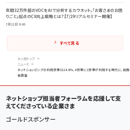
年間32万件超のVOCをAIで分析するカウネット。「お客さまのお困
りごと」起点のCX向上戦略とは？【7/29リアルセミナー開催】
7月21日 9:00
すべて見る
ネッ担トップ
ニュース
パ
ネットショッピングの利用世帯は24.8%、4世帯に1世帯が利用する時代に、総務
省調査
ン
く
ず
ネットショップ担当者フォーラムを応援して支
えてくださっている企業さま
ゴールドスポンサー