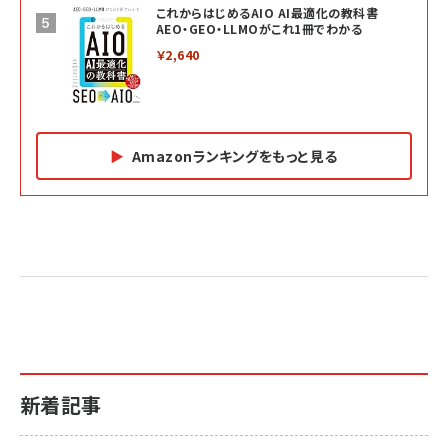
これからはじめるAIO AI最適化の教科書
AEO・GEO・LLMOがこれ1冊でわかる
￥2,640
Amazonランキングをもっと見る
Amazon マーケティング・セールス全般関連書籍 の
Amazon ビジネス・経済関連書籍 の売れ筋ランキン
Amazon 経営戦略関連書籍 の売れ筋ランキング
売れ筋ランキング
グ
更新日時：2026/06/26 19:05
更新日時：2026/06/26 19:05
更新日時：2026/06/26 19:05
2億円を売り上げたプロが教える note×AI 最強の
anan(アンアン)2026/07/01号 No.2501[魅せる
ベインキャピタル 企業価値向上力の秘密
副業
カラダ2026／宮舘涼太]
￥2,640
￥1,870
￥880
イシューからはじめよ［改訂版］――知的生産の「シンプ
小さな会社は戦略が9割
anan(アンアン)2026/06/24号 No.2500増刊
ルな本質」
スペシャルエディション[王道エンタメの矜持／
￥1,980
新着記事
BTS]
￥2,200
￥1,100